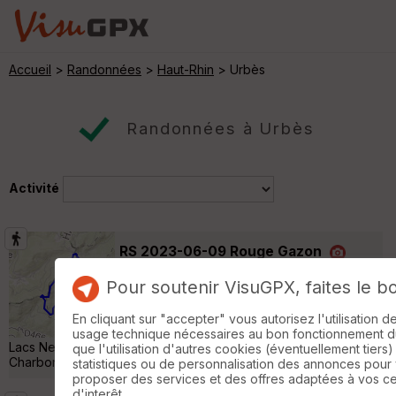
Accueil
>
Randonnées
>
Haut-Rhin
> Urbès
Randonnées à Urbès
Activité
RS 2023-06-09 Rouge Gazon
Wegscheid
Pour soutenir VisuGPX, faites le b
Randonnée Pédestre
14 km
600 m
Départ de la ferme auberge de Rouge
En cliquant sur "accepter" vous autorisez l'utilisation 
gazon Point de passage : Lac des perches,
usage technique nécessaires au bon fonctionnement du 
Lacs Neuweiher, Le Gresson Moyen, Roche de l'Enfer, Col des
que l'utilisation d'autres cookies (éventuellement tiers)
Charbonniers »
statistiques ou de personnalisation des annonces pour
proposer des services et des offres adaptées à vos c
d'interêt.