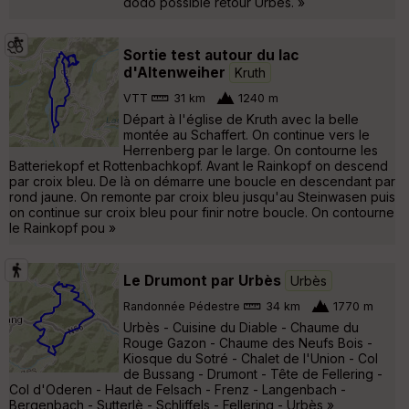
dodo possible retour Urbès. »
Sortie test autour du lac
d'Altenweiher
Kruth
VTT
31 km
1240 m
Départ à l'église de Kruth avec la belle
montée au Schaffert. On continue vers le
Herrenberg par le large. On contourne les
Batteriekopf et Rottenbachkopf. Avant le Rainkopf on descend
par croix bleu. De là on démarre une boucle en descendant par
rond jaune. On remonte par croix bleu jusqu'au Steinwasen puis
on continue sur croix bleu pour finir notre boucle. On contourne
le Rainkopf pou »
Le Drumont par Urbès
Urbès
Randonnée Pédestre
34 km
1770 m
Urbès - Cuisine du Diable - Chaume du
Rouge Gazon - Chaume des Neufs Bois -
Kiosque du Sotré - Chalet de l'Union - Col
de Bussang - Drumont - Tête de Fellering -
Col d'Oderen - Haut de Felsach - Frenz - Langenbach -
Bergenbach - Sutterlè - Schliffels - Fellering - Urbès »