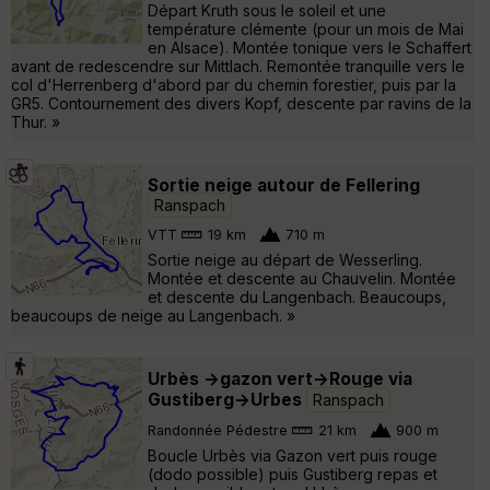
Départ Kruth sous le soleil et une
température clémente (pour un mois de Mai
en Alsace). Montée tonique vers le Schaffert
avant de redescendre sur Mittlach. Remontée tranquille vers le
col d'Herrenberg d'abord par du chemin forestier, puis par la
GR5. Contournement des divers Kopf, descente par ravins de la
Thur. »
Sortie neige autour de Fellering
Ranspach
VTT
19 km
710 m
Sortie neige au départ de Wesserling.
Montée et descente au Chauvelin. Montée
et descente du Langenbach. Beaucoups,
beaucoups de neige au Langenbach. »
Urbès ->gazon vert->Rouge via
Gustiberg->Urbes
Ranspach
Randonnée Pédestre
21 km
900 m
Boucle Urbès via Gazon vert puis rouge
(dodo possible) puis Gustiberg repas et