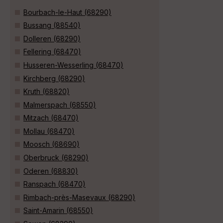
Bourbach-le-Haut (68290)
Bussang (88540)
Dolleren (68290)
Fellering (68470)
Husseren-Wesserling (68470)
Kirchberg (68290)
Kruth (68820)
Malmerspach (68550)
Mitzach (68470)
Mollau (68470)
Moosch (68690)
Oberbruck (68290)
Oderen (68830)
Ranspach (68470)
Rimbach-près-Masevaux (68290)
Saint-Amarin (68550)