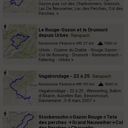
Gazon puis col des Charbonniers, Gresson,
Lac De Neuvieher, Lac des Perches, Col des
Perches. »
Le Rouge-Gazon et le Drumont
depuis Urbès
Ranspach
Randonnée Pédestre
27 km
1580 m
Urbès - Cuisine du Diable - Rouge Gazon -
Col de Bussang - Drumont - Rammersbach -
Fellering - Urbès »
Vagabondage - 22 à 25
Ranspach
Randonnée Pédestre
101 km
1940 m
Vagabondage - 22 à 25 ; Wesserling, Ballon
d'Alsace, Auxelles-Bas, Bessoncourt,
Dannemarie ; 5-8 mars 2007 »
Stockensohn->Gazon Rouge->Tete
des perches ->Grand Neuweiher->Col
des Perches->Chauvelin-