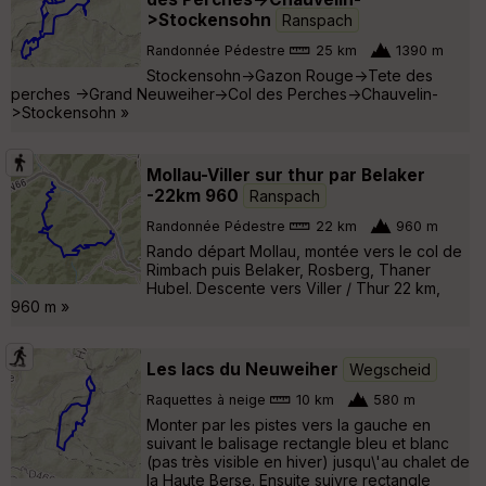
>Stockensohn
Ranspach
Randonnée Pédestre
25 km
1390 m
Stockensohn->Gazon Rouge->Tete des
perches ->Grand Neuweiher->Col des Perches->Chauvelin-
>Stockensohn »
Mollau-Viller sur thur par Belaker
-22km 960
Ranspach
Randonnée Pédestre
22 km
960 m
Rando départ Mollau, montée vers le col de
Rimbach puis Belaker, Rosberg, Thaner
Hubel. Descente vers Viller / Thur 22 km,
960 m »
Les lacs du Neuweiher
Wegscheid
Raquettes à neige
10 km
580 m
Monter par les pistes vers la gauche en
suivant le balisage rectangle bleu et blanc
(pas très visible en hiver) jusqu\'au chalet de
la Haute Berse. Ensuite suivre rectangle