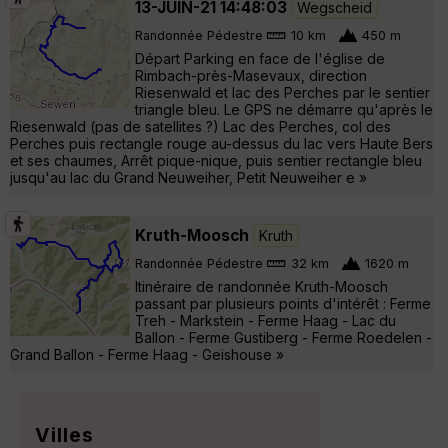
13-JUIN-21 14:48:03
Wegscheid
Randonnée Pédestre
10 km
450 m
Départ Parking en face de l'église de
Rimbach-près-Masevaux, direction
Riesenwald et lac des Perches par le sentier
triangle bleu. Le GPS ne démarre qu'après le
Riesenwald (pas de satellites ?) Lac des Perches, col des
Perches puis rectangle rouge au-dessus du lac vers Haute Bers
et ses chaumes, Arrêt pique-nique, puis sentier rectangle bleu
jusqu'au lac du Grand Neuweiher, Petit Neuweiher e »
Kruth-Moosch
Kruth
Randonnée Pédestre
32 km
1620 m
Itinéraire de randonnée Kruth-Moosch
passant par plusieurs points d'intérêt : Ferme
Treh - Markstein - Ferme Haag - Lac du
Ballon - Ferme Gustiberg - Ferme Roedelen -
Grand Ballon - Ferme Haag - Geishouse »
Villes