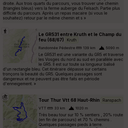
droite. Aux trois quarts du parcours, vous trouver une chemin
(triangles bleus) vers la ferme auberge du Felsach. Partie plus
difficile du parcours. Après un repas macaire (si vous le
souhaitez) retour par le même chemin et s »
Le GR531 entre Kruth et le Champ du
feu (68/67)
Kruth
Randonnée Pédestre
139 km
5090 m
Le GR531 est une variante du GR5 et traverse
les Vosges du nord au sud en parallèle avec
le GR5. Il est sur toute sa longueur balisé
d'un rectangle bleu. Cet itinéraire dépasse sur certains
tronçons la beauté du GR5. Quelques passages sont
dangereux et ne peuvent pas être faits en période
d'enneigement. »
Tour Thur Vtt 68 Haut-Rhin
Ranspach
VTT
33 km
1020 m
Très beau tour sur 10 % sentiers , 20% route
(en fin de parcours) et 70 % chemins .
Quelques passages pieds à terre.