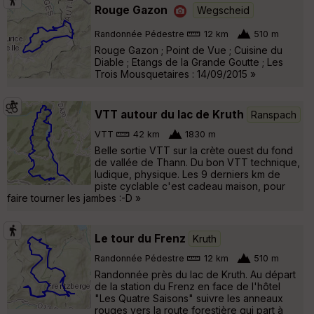
Rouge Gazon
Wegscheid
Randonnée Pédestre
12 km
510 m
Rouge Gazon ; Point de Vue ; Cuisine du
Diable ; Etangs de la Grande Goutte ; Les
Trois Mousquetaires : 14/09/2015 »
VTT autour du lac de Kruth
Ranspach
VTT
42 km
1830 m
Belle sortie VTT sur la crète ouest du fond
de vallée de Thann. Du bon VTT technique,
ludique, physique. Les 9 derniers km de
piste cyclable c'est cadeau maison, pour
faire tourner les jambes :-D »
Le tour du Frenz
Kruth
Randonnée Pédestre
12 km
510 m
Randonnée près du lac de Kruth. Au départ
de la station du Frenz en face de l'hôtel
"Les Quatre Saisons" suivre les anneaux
rouges vers la route forestière qui part à