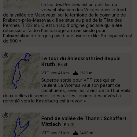
Le lac des Perches est un petit lac du
versant alsacien des Vosges dans le fond
de la vallée de Masevaux, sur le territoire de la commune de
Rimbach-près-Masevaux. Il se situe au pied de la Tête des
Perches (1 222 m). C'est un lac d'origine glaciaire qui a été
rehaussé à l'aide d'un barrage au xvie siècle pour
l'alimentation de forges puis d'une usine textile. Sa capacité est
de 500 »
Le tour du Shiessrothried depuis
Kruth
Kruth
VTT
41 km
1610 m
Superbe sortie pour VTTistes qui en
veulent. La Wormsa vaut son pesant de
cacahuetes, avec les ravins de la Thur voilà
deux belles descentes liées par les sentiers des névés La
remonté vers le Kastelberg est à revoir »
Fond de vallée de Thann : Schaffert
Mittlach
Kruth
VTT
31 km
1400 m