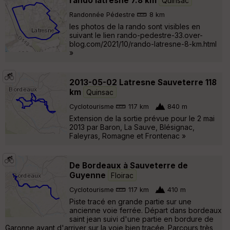
rando latresne 7.8 km
Quinsac
Randonnée Pédestre
8 km
les photos de la rando sont visibles en
suivant le lien rando-pedestre-33.over-
blog.com/2021/10/rando-latresne-8-km.html
»
2013-05-02 Latresne Sauveterre 118
km
Quinsac
Cyclotourisme
117 km
840 m
Extension de la sortie prévue pour le 2 mai
2013 par Baron, La Sauve, Blésignac,
Faleyras, Romagne et Frontenac »
De Bordeaux à Sauveterre de
Guyenne
Floirac
Cyclotourisme
117 km
410 m
Piste tracé en grande partie sur une
ancienne voie ferrée. Départ dans bordeaux
saint jean suivi d'une partie en bordure de
Garonne avant d'arriver sur la voie bien tracée. Parcours très