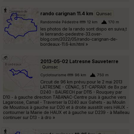
rando carignan 11.4 km
Quinsac
Randonnée Pédestre
12 km
170 m
les photos de la rando sont dispo en suiva,t
le lienrando-pedestre-33.over-
blog.com/2022/05/rando-carignan-de-
bordeaux-11.6-km.html »
2013-05-02 Latresne Sauveterre
Quinsac
Cyclotourisme
96 km
750 m
Circuit de 96 km prévu pour le 2 mai 2013
LATRESNE - CÉNAC, ST-CAPRAIX de Bx par
D240 - BAURECH par D115 - Rouquey par
D10 - à gauche direction TABANAC-Centre puis à gauche vers
Lagarosse, Camail - Traverser la D240 aux Gahets - au Moulin
de Moustous à gauche sur D20 et à droite aussitôt vers HAUX -
contourner la Mairie de HAUX et à gauche sur D239 - à Mailleau
continuer sur D13 - à dro »