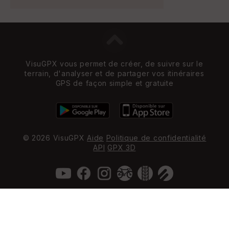
VisuGPX vous permet de créer, de suivre sur le
terrain, d'analyser et de partager vos itinéraires
GPS de façon simple et gratuite
© 2026 VisuGPX
Aide
Politique de confidentialité
API
GPX 3D