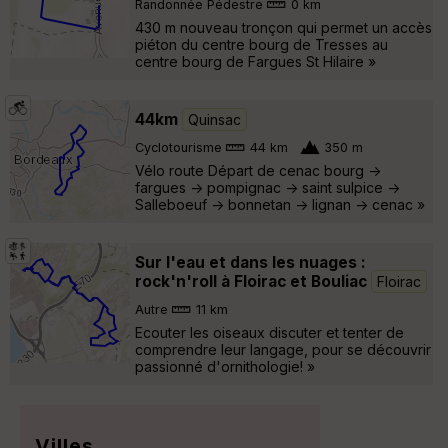
Randonnée Pédestre
0 km
430 m nouveau tronçon qui permet un accès
piéton du centre bourg de Tresses au
centre bourg de Fargues St Hilaire »
44km
Quinsac
Cyclotourisme
44 km
350 m
Vélo route Départ de cenac bourg ->
fargues -> pompignac -> saint sulpice ->
Salleboeuf -> bonnetan -> lignan -> cenac »
Sur l'eau et dans les nuages :
rock'n'roll à Floirac et Bouliac
Floirac
Autre
11 km
Ecouter les oiseaux discuter et tenter de
comprendre leur langage, pour se découvrir
passionné d'ornithologie! »
Villes