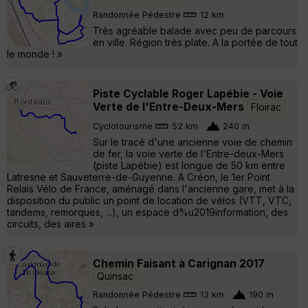
Randonnée Pédestre
12 km
Très agréable balade avec peu de parcours
en ville. Région très plate. A la portée de tout
le monde ! »
Piste Cyclable Roger Lapébie - Voie
Verte de l'Entre-Deux-Mers
Floirac
Cyclotourisme
52 km
240 m
Sur le tracé d'une ancienne voie de chemin
de fer, la voie verte de l'Entre-deux-Mers
(piste Lapébie) est longue de 50 km entre
Latresne et Sauveterre-de-Guyenne. A Créon, le 1er Point
Relais Vélo de France, aménagé dans l'ancienne gare, met à la
disposition du public un point de location de vélos (VTT, VTC,
tandems, remorques, ...), un espace d%u2019information, des
circuits, des aires »
Chemin Faisant à Carignan 2017
Quinsac
Randonnée Pédestre
13 km
190 m