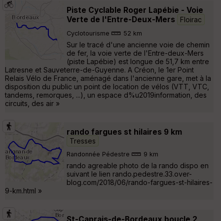
Piste Cyclable Roger Lapébie - Voie
Verte de l'Entre-Deux-Mers
Floirac
Cyclotourisme
52 km
Sur le tracé d'une ancienne voie de chemin
de fer, la voie verte de l'Entre-deux-Mers
(piste Lapébie) est longue de 51,7 km entre
Latresne et Sauveterre-de-Guyenne. A Créon, le 1er Point
Relais Vélo de France, aménagé dans l'ancienne gare, met à la
disposition du public un point de location de vélos (VTT, VTC,
tandems, remorques, ...), un espace d%u2019information, des
circuits, des air »
rando fargues st hilaires 9 km
Tresses
Randonnée Pédestre
9 km
rando agreable photo de la rando dispo en
suivant le lien rando.pedestre.33.over-
blog.com/2018/06/rando-fargues-st-hilaires-
9-km.html »
St-Caprais-de-Bordeaux boucle 2