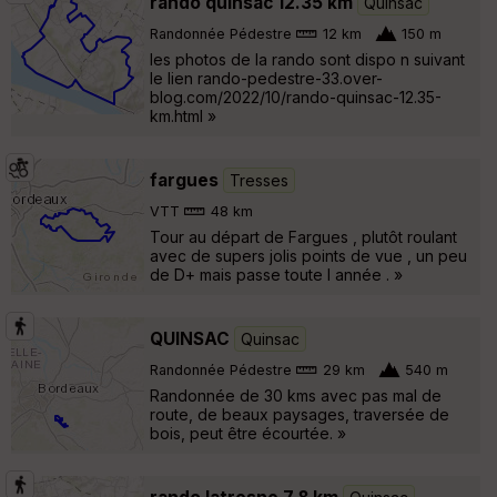
rando quinsac 12.35 km
Quinsac
Randonnée Pédestre
12 km
150 m
les photos de la rando sont dispo n suivant
le lien rando-pedestre-33.over-
blog.com/2022/10/rando-quinsac-12.35-
km.html »
fargues
Tresses
VTT
48 km
Tour au départ de Fargues , plutôt roulant
avec de supers jolis points de vue , un peu
de D+ mais passe toute l année . »
QUINSAC
Quinsac
Randonnée Pédestre
29 km
540 m
Randonnée de 30 kms avec pas mal de
route, de beaux paysages, traversée de
bois, peut être écourtée. »