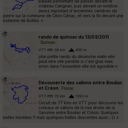
Balade permettant de passer devant le
château Carignan, puis devant un nombre
assez important d'anciennes carrières de
pierre sur la commune de Citon Cénac, et vers la fin devant une
éolienne de Bollée. »
rando de quinsac du 13/03/2011
Quinsac
VTT
36 km
400 m
jolie petite rando du dimanche matin elle
peut etre vite penible si c'est gras mais
sinon dans l'ensemble elle est agreable »
Découverte des vallons entre Bouliac
et Créon
Floirac
VTT
76 km
1350 m
Circuit de 77 kms en VTT pour découvrir les
coteaux et vallons de la rive droite de la
Garonne entre Bouliac et Créon. Quelques
belles montées !!! mais quelques belles descentes aussi ;-)) »