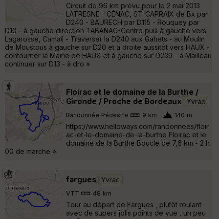
Circuit de 96 km prévu pour le 2 mai 2013
LATRESNE - CÉNAC, ST-CAPRAIX de Bx par
D240 - BAURECH par D115 - Rouquey par
D10 - à gauche direction TABANAC-Centre puis à gauche vers
Lagarosse, Camail - Traverser la D240 aux Gahets - au Moulin
de Moustous à gauche sur D20 et à droite aussitôt vers HAUX -
contourner la Mairie de HAUX et à gauche sur D239 - à Mailleau
continuer sur D13 - à dro »
Floirac et le domaine de la Burthe /
Gironde / Proche de Bordeaux
Yvrac
Randonnée Pédestre
9 km
140 m
https://www.helloways.com/randonnees/floir
ac-et-le-domaine-de-la-burthe Floirac et le
domaine de la Burthe Boucle de 7,6 km - 2 h
00 de marche »
fargues
Yvrac
VTT
48 km
Tour au départ de Fargues , plutôt roulant
avec de supers jolis points de vue , un peu