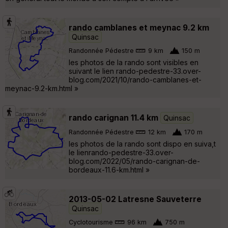
rando camblanes et meynac 9.2 km
Quinsac
Randonnée Pédestre
9 km
150 m
les photos de la rando sont visibles en
suivant le lien rando-pedestre-33.over-
blog.com/2021/10/rando-camblanes-et-
meynac-9.2-km.html »
rando carignan 11.4 km
Quinsac
Randonnée Pédestre
12 km
170 m
les photos de la rando sont dispo en suiva,t
le lienrando-pedestre-33.over-
blog.com/2022/05/rando-carignan-de-
bordeaux-11.6-km.html »
2013-05-02 Latresne Sauveterre
Quinsac
Cyclotourisme
96 km
750 m