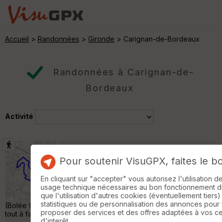
Accueil
>
Randonnées
>
Gironde
> Carignan-de-Bordeaux
Randonnées à Carignan-de-
Bordeaux
Activité
SC à Carignan avril 2018
Quinsac
Pour soutenir VisuGPX, faites le b
Randonnée Pédestre
14 km
180 m
En cliquant sur "accepter" vous autorisez l'utilisation 
Agréable balade avec peu de route, ce qui
usage technique nécessaires au bon fonctionnement du 
n'est pas simple quand on est aussi près de
que l'utilisation d'autres cookies (éventuellement tiers)
Bordeaux. A voir, une éolienne de Bolée
statistiques ou de personnalisation des annonces pour
(Bolée fut un disciple de Gustave Eiffel), et une oasis artificielle
proposer des services et des offres adaptées à vos c
tout à fait inattendue dans ce coin. »
d'interêt.