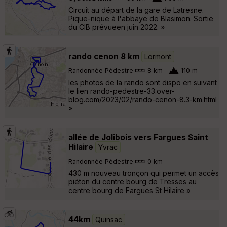
Circuit au départ de la gare de Latresne.
Pique-nique à l'abbaye de Blasimon. Sortie
du CIB prévueen juin 2022. »
rando cenon 8 km
Lormont
Randonnée Pédestre
8 km
110 m
les photos de la rando sont dispo en suivant
le lien rando-pedestre-33.over-
blog.com/2023/02/rando-cenon-8.3-km.html
»
allée de Jolibois vers Fargues Saint
Hilaire
Yvrac
Randonnée Pédestre
0 km
430 m nouveau tronçon qui permet un accès
piéton du centre bourg de Tresses au
centre bourg de Fargues St Hilaire »
44km
Quinsac