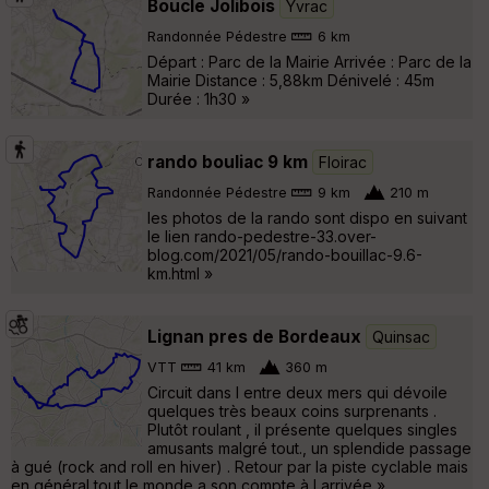
Boucle Jolibois
Yvrac
Randonnée Pédestre
6 km
Départ : Parc de la Mairie Arrivée : Parc de la
Mairie Distance : 5,88km Dénivelé : 45m
Durée : 1h30 »
rando bouliac 9 km
Floirac
Randonnée Pédestre
9 km
210 m
les photos de la rando sont dispo en suivant
le lien rando-pedestre-33.over-
blog.com/2021/05/rando-bouillac-9.6-
km.html »
Lignan pres de Bordeaux
Quinsac
VTT
41 km
360 m
Circuit dans l entre deux mers qui dévoile
quelques très beaux coins surprenants .
Plutôt roulant , il présente quelques singles
amusants malgré tout., un splendide passage
à gué (rock and roll en hiver) . Retour par la piste cyclable mais
en général tout le monde a son compte à l arrivée »