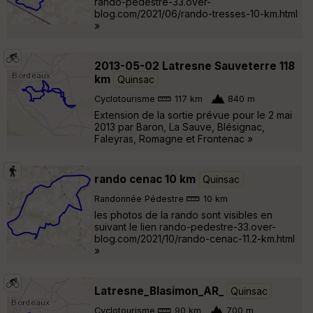
rando-pedestre-33.over-
blog.com/2021/06/rando-tresses-10-km.html
»
2013-05-02 Latresne Sauveterre 118
km
Quinsac
Cyclotourisme
117 km
840 m
Extension de la sortie prévue pour le 2 mai
2013 par Baron, La Sauve, Blésignac,
Faleyras, Romagne et Frontenac »
rando cenac 10 km
Quinsac
Randonnée Pédestre
10 km
les photos de la rando sont visibles en
suivant le lien rando-pedestre-33.over-
blog.com/2021/10/rando-cenac-11.2-km.html
»
Latresne_Blasimon_AR_
Quinsac
Cyclotourisme
90 km
700 m