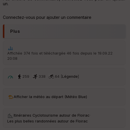
un.
Aff
ic
Connectez-vous pour ajouter un commentaire
he
r
d
Plus
é
p
ar
t
Affichée 374 fois et téléchargée 46 fois depuis le 19.09.22
20:08
ar
ri
v
é
259
338
64 [
Légende
]
e
C
ou
Afficher la météo au départ (Météo Blue)
le
ur
Itinéraires Cyclotourisme autour de
Floirac
·
Les plus belles randonnées autour de Floirac