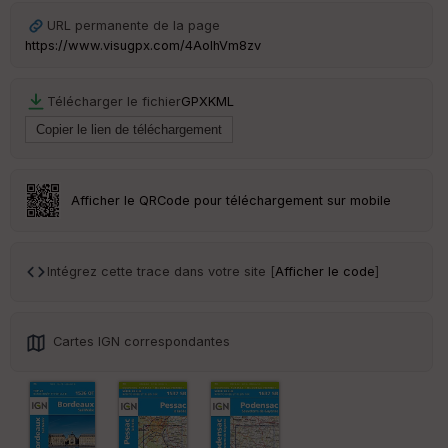
Ep
URL permanente de la page
ai
https://www.visugpx.com/4AolhVm8zv
ss
eu
r
Télécharger le fichier
GPX
KML
Tr
an
sp
ar
Afficher le QRCode pour téléchargement sur mobile
en
ce
Intégrez cette trace dans votre site [
Afficher le code
]
Po
int
illé
s
Cartes IGN correspondantes
S
e
n
s