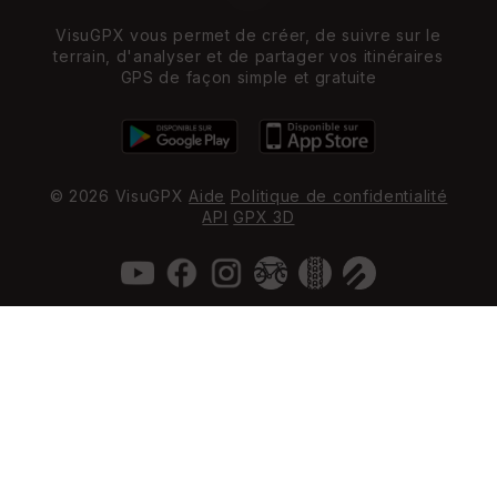
VisuGPX vous permet de créer, de suivre sur le
terrain, d'analyser et de partager vos itinéraires
GPS de façon simple et gratuite
© 2026 VisuGPX
Aide
Politique de confidentialité
API
GPX 3D