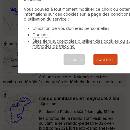
rando de quinsac du 13/03/2011
Quinsac
Vous pouvez à tout moment modifier ce choix ou obten
informations sur ces cookies sur la page des condition
VTT
36 km
400 m
d'utilisation du service :
jolie petite rando du dimanche matin elle
peut etre vite penible si c'est gras mais
Utilisation de vos données personnelles
sinon dans l'ensemble elle est agreable »
Cookies
Sites tiers succeptibles d'utiliser des cookies ou a
méthodes de tracking
Chemin Faisant à Martillac 2017
Saint-
Selve
REFUSER
ACCEPTER
Randonnée Pédestre
14 km
Des châteaux, beaucoup de vignes, des
bois, un immense lac ayant probablement
été une gravière. A signaler les très
nombreux dépôts "sauvages" de déchets de toutes sortes. »
rando camblanes et meynac 9.2 km
Quinsac
Randonnée Pédestre
9 km
150 m
les photos de la rando sont visibles en
suivant le lien rando-pedestre-33.over-
blog.com/2021/10/rando-camblanes-et-