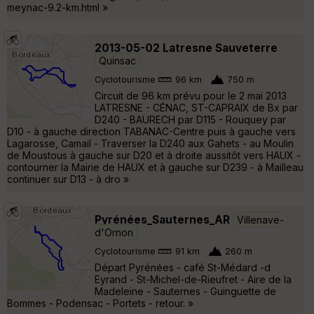
meynac-9.2-km.html »
2013-05-02 Latresne Sauveterre
Quinsac
Cyclotourisme
96 km
750 m
Circuit de 96 km prévu pour le 2 mai 2013
LATRESNE - CÉNAC, ST-CAPRAIX de Bx par
D240 - BAURECH par D115 - Rouquey par
D10 - à gauche direction TABANAC-Centre puis à gauche vers
Lagarosse, Camail - Traverser la D240 aux Gahets - au Moulin
de Moustous à gauche sur D20 et à droite aussitôt vers HAUX -
contourner la Mairie de HAUX et à gauche sur D239 - à Mailleau
continuer sur D13 - à dro »
Pyrénées_Sauternes_AR
Villenave-
d'Ornon
Cyclotourisme
91 km
260 m
Départ Pyrénées - café St-Médard -d
Eyrand - St-Michel-de-Rieufret - Aire de la
Madeleine - Sauternes - Guinguette de
Bommes - Podensac - Portets - retour. »