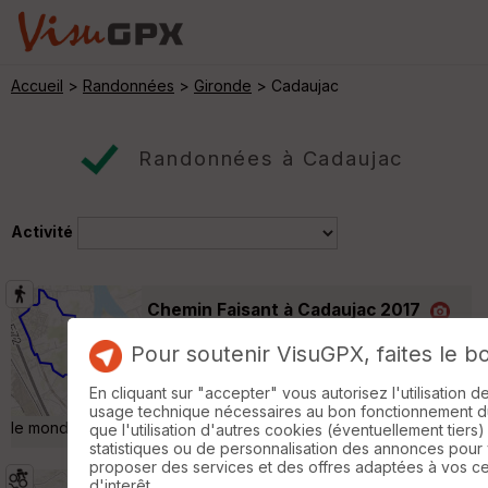
Accueil
>
Randonnées
>
Gironde
> Cadaujac
Randonnées à Cadaujac
Activité
Chemin Faisant à Cadaujac 2017
Villenave-d'Ornon
Pour soutenir VisuGPX, faites le b
Randonnée Pédestre
12 km
Très agréable balade avec peu de parcours
En cliquant sur "accepter" vous autorisez l'utilisation 
en ville. Région très plate. A la portée de tout
usage technique nécessaires au bon fonctionnement du 
le monde ! »
que l'utilisation d'autres cookies (éventuellement tiers)
statistiques ou de personnalisation des annonces pour
proposer des services et des offres adaptées à vos c
d'interêt.