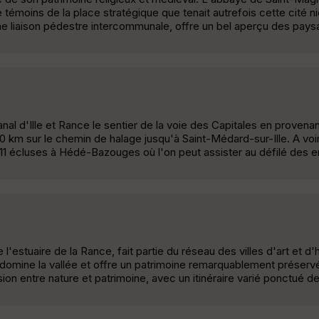
de témoins de la place stratégique que tenait autrefois cette cité n
une liaison pédestre intercommunale, offre un bel aperçu des pays
anal d'Ille et Rance le sentier de la voie des Capitales en proven
0 km sur le chemin de halage jusqu'à Saint-Médard-sur-Ille. A voir s
11 écluses à Hédé-Bazouges où l'on peut assister au défilé des 
'estuaire de la Rance, fait partie du réseau des villes d'art et d'h
domine la vallée et offre un patrimoine remarquablement préservé
on entre nature et patrimoine, avec un itinéraire varié ponctué 