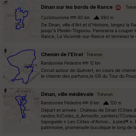
Dinan sur les bords de Rance
Trév
Cyclotourisme
60 km
680 m
De Dinan, ville d'Art et d'Histoire, longez la
jusqu'à Pleslin-Trigavou. Panorama à couper l
Rance, La Vicomté-sur-Rance et terminez le ci
Chemin de l'Etrat
Trévron
Randonnée Pédestre
12 km
Circuit autour de Quévert, en cours de chemin 
le chemin des parfums,le GR du Tour du Poud
Dinan, ville médiévale
Trévron
Randonnée Pédestre
9 km
120 m
Départ et arrivée : Château de Dinan (Côtes d'
randos.fr/Cotes_d_Armor/br_sentiers/TCotesd
topoguide « Les Côtes-d'Armor... à pied® ». Di
patrimoine, promenade bucolique le long de l