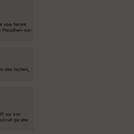
ne voie ferrée
z Pleudihen-sur-
min des roches,
RP sur son
rcuit qui allie