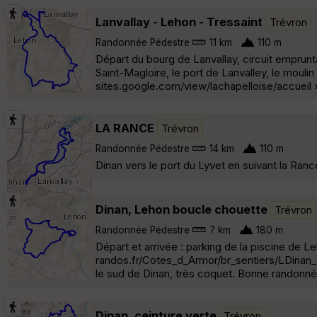
Lanvallay - Lehon - Tressaint
Trévron
Randonnée Pédestre
11 km
110 m
Départ du bourg de Lanvallay, circuit emprunt
Saint-Magloire, le port de Lanvalley, le moulin 
sites.google.com/view/lachapelloise/accueil 
LA RANCE
Trévron
Randonnée Pédestre
14 km
110 m
Dinan vers le port du Lyvet en suivant la Ran
Dinan, Lehon boucle chouette
Trévron
Randonnée Pédestre
7 km
180 m
Départ et arrivée : parking de la piscine de L
randos.fr/Cotes_d_Armor/br_sentiers/LDinan_
le sud de Dinan, très coquet. Bonne randonn
Dinan, ceinture verte
Trévron