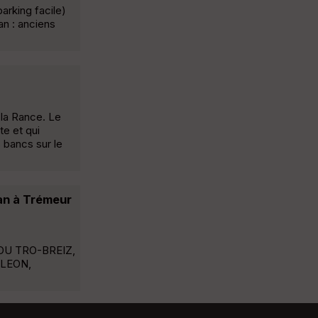
arking facile)
an : anciens
 la Rance. Le
te et qui
 bancs sur le
an à Trémeur
DU TRO-BREIZ,
 LEON,