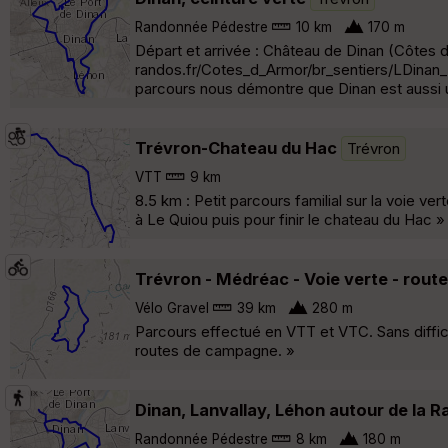
Randonnée Pédestre
10 km
170 m
Départ et arrivée : Château de Dinan (Côtes d'
randos.fr/Cotes_d_Armor/br_sentiers/LDinan_D
parcours nous démontre que Dinan est aussi 
Trévron-Chateau du Hac
Trévron
VTT
9 km
8.5 km : Petit parcours familial sur la voie 
à Le Quiou puis pour finir le chateau du Hac »
Trévron - Médréac - Voie verte - rou
Vélo Gravel
39 km
280 m
Parcours effectué en VTT et VTC. Sans difficul
routes de campagne. »
Dinan, Lanvallay, Léhon autour de la 
Randonnée Pédestre
8 km
180 m