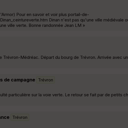
Armor) Pour en savoir et voir plus portail-de-
inan_ceintureverte.htm Dinan n'est pas qu'une ville médiévale ou
une ville verte. Bonne randonnée Jean LM »
verte Trévron-Médréac. Départ du bourg de Trévron. Arrivée avec u
tes de campagne
Trévron
té particulière sur la voie verte. Le retour se fait par de petits c
Rance
Trévron