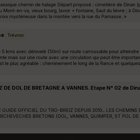
lassique chemin de halage Départ proposé : cimetière de Dinan (p
 Mont-en-va, vieux bourg, lavoir + fontaine, Saut du lièvre ; à Din
croix mystérieuse dans la montée vers la rue du Parnasse. »
ce
Trévron
 5 kms avec dénivelé (50m) sur route carrossable pour atteindre
e mais sur une route avec une circulation qui peut être importan
 le plus agréable : cheminement le long de la Rance et quelques
Z DE DOL DE BRETAGNE A VANNES. Etape N° 02 de Din
 GUIDE OFFICIEL DU TRO-BREIZ DEPUIS 2010.. LES CHEMINS 
ARCHEVECHES BRETONS (DOL, VANNES, QUIMPER, ST POL DE