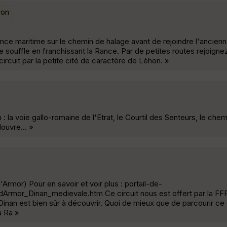
ron
 Rance maritime sur le chemin de halage avant de rejoindre l'ancien
e souffle en franchissant la Rance. Par de petites routes rejoigne
rcuit par la petite cité de caractère de Léhon. »
: la voie gallo-romaine de l'Etrat, le Courtil des Senteurs, le che
ouvre... »
Armor) Pour en savoir et voir plus : portail-de-
Armor_Dinan_medievale.htm Ce circuit nous est offert par la FF
nan est bien sûr à découvrir. Quoi de mieux que de parcourir ce ci
a Ra »