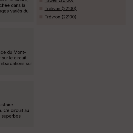
Taden (22100)
ichée dans la
Trélivan (22100)
ages variés du
Trévron (22100)
ance du Mont-
ur le circuit,
embarcations sur
istoire.
. Ce circuit au
de superbes