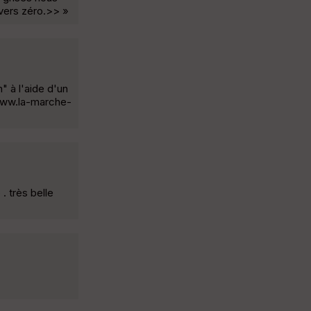
 vers zéro.>> »
" à l'aide d'un
: www.la-marche-
. très belle