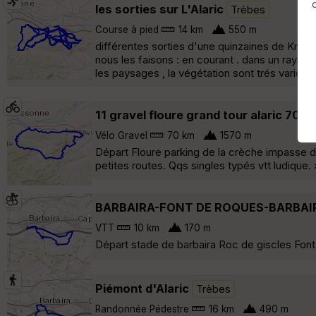
les sorties sur L'Alaric
Trèbes
Course à pied
14 km
550 m
différentes sorties d'une quinzaines de Km da
nous les faisons : en courant . dans un rayon 
les paysages , la végétation sont trés variés u
11 gravel floure grand tour alaric 70k
Vélo Gravel
70 km
1570 m
Départ Floure parking de la crèche impasse de
petites routes. Qqs singles typés vtt ludique. 
BARBAIRA-FONT DE ROQUES-BARBAI
VTT
10 km
170 m
Départ stade de barbaira Roc de giscles Font
Piémont d'Alaric
Trèbes
Randonnée Pédestre
16 km
490 m