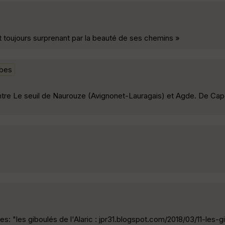
 est toujours surprenant par la beauté de ses chemins »
bes
ntre Le seuil de Naurouze (Avignonet-Lauragais) et Agde. De C
ces: "les giboulés de l'Alaric : jpr31.blogspot.com/2018/03/11-les-