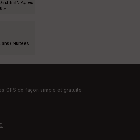
00m.html". Après
!! »
14 ans) Nuitées
res GPS de façon simple et gratuite
D