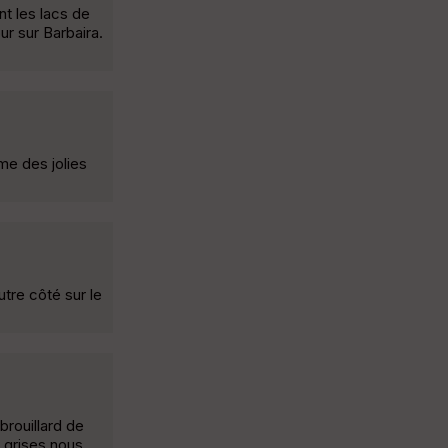
nt les lacs de
r sur Barbaira.
me des jolies
utre côté sur le
brouillard de
s grises nous