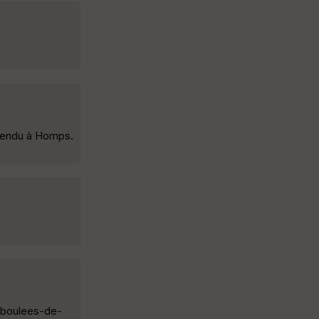
apendu à Homps.
giboulees-de-