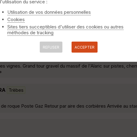
d'utilisation du service :
Utilisation de vos données personnelles
Cookies
ns l''Alaric , Toutes ces sorties peuvent être faites soit en rand
de 20 km autour de Carcassonne on peut vraiment prendre du plaisir
Sites tiers succeptibles d'utiliser des cookies ou autres
n vrai régal »
méthodes de tracking
REFUSER
ACCEPTER
m 1700d+
Trèbes
s vignes. Grand tour gravel du massif de l'Alaric sur pistes, chem
»
RA
Trèbes
 de roque Poste Gaz Retour par aire des corbières Arrivée au sta