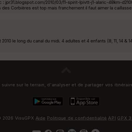
ic : jpr31.blogspot.com/2010/03/11-spirit-lpivtt-j1-alaric-48km-d21
rs des Corbières est top mais franchement il faut aimer la caillasse
 2010 le long du canal du midi. 4 adultes et 4 enfants (8, 11, 14 & 
uivre sur le terrain, d'analyser et de partager vos itinérai
 2026 VisuGPX
Aide
Politique de confidentialité
API
GPX 3