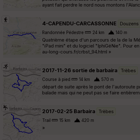
ayant fait perdre le nord nous montons l'Alari
4-CAPENDU-CARCASSONNE
Douzens
Randonnée Pédestre
24 km
140 m
Quatrième étape d'un parcours de la de la Mé
"iPad mini" et du logiciel "IphiGéNie". Pour e
au-long-cours.fr/crbst_94.html »
2017-11-26 sortie de barbaira
Trèbes
Course à pied
14 km
570 m
départ de suite après le pont de l'autoroute p
balade mais qui ne peut pas se faire entièrem
2017-02-25 Barbaira
Trèbes
Trail
15 km
420 m
»