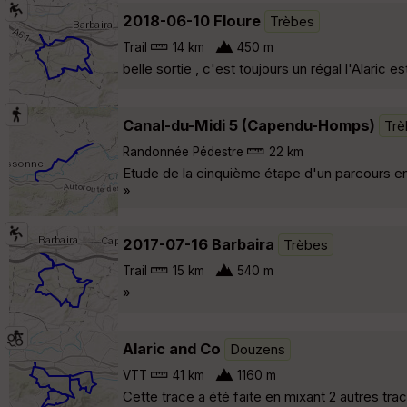
2018-06-10 Floure
Trèbes
Trail
14 km
450 m
belle sortie , c'est toujours un régal l'Alaric
Canal-du-Midi 5 (Capendu-Homps)
Trè
Randonnée Pédestre
22 km
Etude de la cinquième étape d'un parcours e
»
2017-07-16 Barbaira
Trèbes
Trail
15 km
540 m
»
Alaric and Co
Douzens
VTT
41 km
1160 m
Cette trace a été faite en mixant 2 autres tra