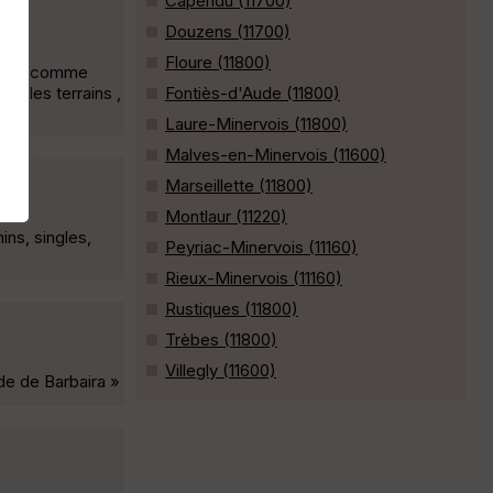
Capendu (11700)
Douzens (11700)
Floure (11800)
o soit comme
 , les terrains ,
Fontiès-d'Aude (11800)
Laure-Minervois (11800)
Malves-en-Minervois (11600)
Marseillette (11800)
Montlaur (11220)
ins, singles,
Peyriac-Minervois (11160)
Rieux-Minervois (11160)
Rustiques (11800)
Trèbes (11800)
Villegly (11600)
de de Barbaira »