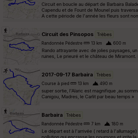
Circuit en boucle au départ de Barbaira Balade
Capendu et de Fount de Mounel puis traversan
A cette période de l'année les fleurs sont nomb
Circuit des Pinsopos
Trèbes
Randonnée Pédestre
13 km
600 m
Rando attrayante avec de jolies paysages, un 
ruines, Le prieuré et le château de Miramont.
2017-09-17 Barbaira
Trèbes
Course à pied
13 km
490 m
super sortie, l'Alaric est magnifique ,au somm
Canigou, Madres, le Carlit par beau temps »
Barbaira
Trèbes
Randonnée Pédestre
7 km
180 m
Le départ est à l'arrivée ( retard à l'allumage
pollution qui encrasse les poumons et irrite l