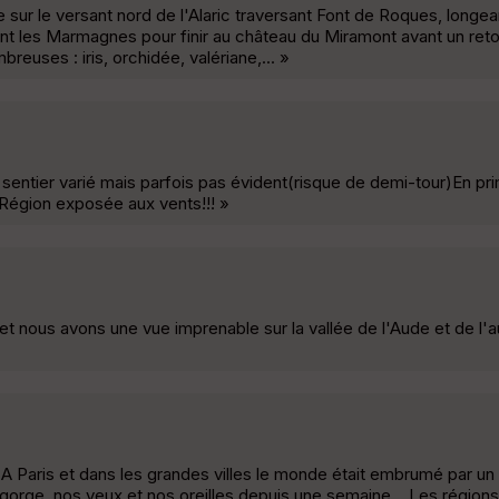
 sur le versant nord de l'Alaric traversant Font de Roques, longea
t les Marmagnes pour finir au château du Miramont avant un retou
reuses : iris, orchidée, valériane,... »
sentier varié mais parfois pas évident(risque de demi-tour)En pri
 Région exposée aux vents!!! »
et nous avons une vue imprenable sur la vallée de l'Aude et de l'a
) A Paris et dans les grandes villes le monde était embrumé par un 
a gorge, nos yeux et nos oreilles depuis une semaine.,. Les région