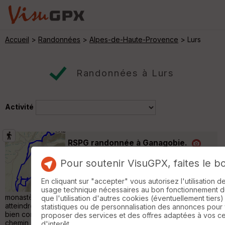
Accueil
>
Randonnées
>
Alpes-de-Haute-Provence
> Lurs
Randonnées à Lurs
Activité
RSPG randonnée à Ganagobie.
Peyruis
Pour soutenir VisuGPX, faites le b
Randonnée Pédestre
7 km
250 m
Au départ du village de Gangobie prendre le
En cliquant sur "accepter" vous autorisez l'utilisation 
chemin qui mène sur le plateau et le
usage technique nécessaires au bon fonctionnement du 
monastère. Au retour parcourir une boucle sur le plateau pour
que l'utilisation d'autres cookies (éventuellement tiers)
atteindre le vieux village médieval avec ses rempart encore
statistiques ou de personnalisation des annonces pour
bien conservés. suivre le sentier en balcon pour atteindre le
proposer des services et des offres adaptées à vos c
chemin de retour. »
d'interêt.