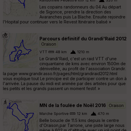
Randonnée Pédestre
12 km
320 m
Les copains randonneurs du 04 Au départ
de Sigonce, prendre la direction des
Avaranches puis La Blache. Ensuite rejoindre
l'Hopital pour continuer vers le Revest Itinéraire balisé »
Parcours définitif du Grandi'Raid 2012
Oraison
VTT
48 km
1210 m
Le Grandi'Raid, c'est un raid VTT d'une
cinquantaine de kms avec environ 1500m de
dénivellée, au profit de l'association Grandir.
la page www.grandir.asso.fr/pages/html/grandiraid2012.html
vous explique tout Le principe est de participer contre un don à
l'arrivée. La pause du midi est animée par des artistes pour que
les petits et les grands passent un moment festif. »
MN de la foulée de Noël 2016
Oraison
Marche Sportive
12 km
470 m
Belle boucle de 11.5 kms depuis le centre
d'Oraison,par Tarrone, une piste large nous
mène à 602 m d'altitude avec un joli point de