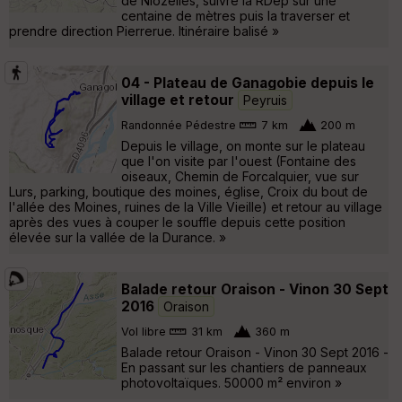
de Niozelles, suivre la RDep sur une
centaine de mètres puis la traverser et
prendre direction Pierrerue. Itinéraire balisé »
04 - Plateau de Ganagobie depuis le
village et retour
Peyruis
Randonnée Pédestre
7 km
200 m
Depuis le village, on monte sur le plateau
que l'on visite par l'ouest (Fontaine des
oiseaux, Chemin de Forcalquier, vue sur
Lurs, parking, boutique des moines, église, Croix du bout de
l'allée des Moines, ruines de la Ville Vieille) et retour au village
après des vues à couper le souffle depuis cette position
élevée sur la vallée de la Durance. »
Balade retour Oraison - Vinon 30 Sept
2016
Oraison
Vol libre
31 km
360 m
Balade retour Oraison - Vinon 30 Sept 2016 -
En passant sur les chantiers de panneaux
photovoltaïques. 50000 m² environ »