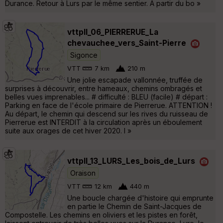
Durance. Retour à Lurs par le même sentier. A partir du bo »
vttpll_06_PIERRERUE_La
chevauchee_vers_Saint-Pierre
Sigonce
VTT
7 km
210 m
Une jolie escapade vallonnée, truffée de
surprises à découvrir, entre hameaux, chemins ombragés et
belles vues imprenables... # difficulté : BLEU (facile) # départ :
Parking en face de l'école primaire de Pierrerue. ATTENTION !
Au départ, le chemin qui descend sur les rives du ruisseau de
Pierrerue est INTERDIT à la circulation après un éboulement
suite aux orages de cet hiver 2020. I »
vttpll_13_LURS_Les_bois_de_Lurs
Oraison
VTT
12 km
440 m
Une boucle chargée d'histoire qui emprunte
en partie le Chemin de Saint-Jacques de
Compostelle. Les chemins en oliviers et les pistes en forêt,