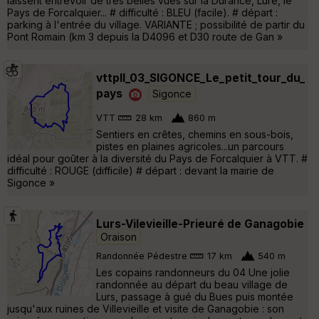
laissent entrevoir de très belles vues sur la Durance, Lure, le
Pays de Forcalquier... # difficulté : BLEU (facile). # départ :
parking à l'entrée du village. VARIANTE ; possibilité de partir du
Pont Romain (km 3 depuis la D4096 et D30 route de Gan »
vttpll_03_SIGONCE_Le_petit_tour_du_
pays
Sigonce
VTT
28 km
860 m
Sentiers en crêtes, chemins en sous-bois,
pistes en plaines agricoles...un parcours
idéal pour goûter à la diversité du Pays de Forcalquier à VTT. #
difficulté : ROUGE (difficile) # départ : devant la mairie de
Sigonce »
Lurs-Vilevieille-Prieuré de Ganagobie
Oraison
Randonnée Pédestre
17 km
540 m
Les copains randonneurs du 04 Une jolie
randonnée au départ du beau village de
Lurs, passage à gué du Bues puis montée
jusqu'aux ruines de Villevieille et visite de Ganagobie : son