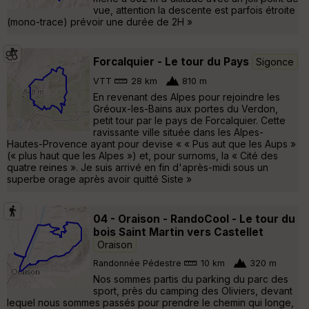
vue, attention la descente est parfois étroite
(mono-trace) prévoir une durée de 2H »
Forcalquier - Le tour du Pays
Sigonce
VTT
28 km
810 m
En revenant des Alpes pour rejoindre les
Gréoux-les-Bains aux portes du Verdon,
petit tour par le pays de Forcalquier. Cette
ravissante ville située dans les Alpes-
Hautes-Provence ayant pour devise « « Pus aut que les Aups »
(« plus haut que les Alpes ») et, pour surnoms, la « Cité des
quatre reines ». Je suis arrivé en fin d'après-midi sous un
superbe orage après avoir quitté Siste »
04 - Oraison - RandoCool - Le tour du
bois Saint Martin vers Castellet
Oraison
Randonnée Pédestre
10 km
320 m
Nos sommes partis du parking du parc des
sport, près du camping des Oliviers, devant
lequel nous sommes passés pour prendre le chemin qui longe,