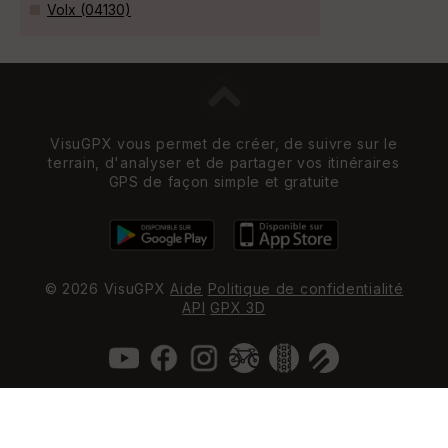
Volx (04130)
VisuGPX vous permet de créer, de suivre sur le
terrain, d'analyser et de partager vos itinéraires
GPS de façon simple et gratuite
© 2026 VisuGPX
Aide
Politique de confidentialité
API
GPX 3D