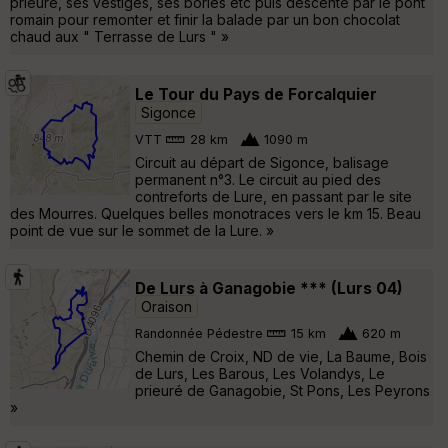
prieuré, ses vestiges, ses bories etc puis descente par le pont
romain pour remonter et finir la balade par un bon chocolat
chaud aux " Terrasse de Lurs " »
Le Tour du Pays de Forcalquier
Sigonce
VTT
28 km
1090 m
Circuit au départ de Sigonce, balisage
permanent n°3. Le circuit au pied des
contreforts de Lure, en passant par le site
des Mourres. Quelques belles monotraces vers le km 15. Beau
point de vue sur le sommet de la Lure. »
De Lurs à Ganagobie *** (Lurs 04)
Oraison
Randonnée Pédestre
15 km
620 m
Chemin de Croix, ND de vie, La Baume, Bois
de Lurs, Les Barous, Les Volandys, Le
prieuré de Ganagobie, St Pons, Les Peyrons
»