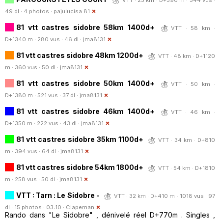
49 dl · 4 photos ·
pajulucisa.81
81 vtt castres sidobre 58km 1400d+
VTT · 58 km ·
D+1340 m · 280 vus · 46 dl ·
jma8131
81 vtt castres sidobre 48km 1200d+
VTT · 48 km · D+1120
m · 360 vus · 50 dl ·
jma8131
81 vtt castres sidobre 50km 1400d+
VTT · 50 km ·
D+1380 m · 521 vus · 37 dl ·
jma8131
81 vtt castres sidobre 46km 1400d+
VTT · 46 km ·
D+1350 m · 222 vus · 43 dl ·
jma8131
81 vtt castres sidobre 35km 1100d+
VTT · 34 km · D+810
m · 394 vus · 64 dl ·
jma8131
81 vtt castres sidobre 54km 1800d+
VTT · 54 km · D+1810
m · 258 vus · 50 dl ·
jma8131
VTT : Tarn : Le Sidobre -
VTT · 32 km · D+410 m · 1018 vus · 97
dl · 15 photos · 03:10 ·
Clapeman
Rando dans "Le Sidobre" , dénivelé réel D+770m . Singles ,