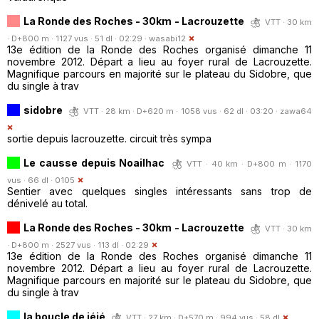
La Ronde des Roches - 30km - Lacrouzette
VTT · 30 km
· D+800 m · 1127 vus · 51 dl · 02:29 ·
wasabi12
13e édition de la Ronde des Roches organisé dimanche 11
novembre 2012. Départ a lieu au foyer rural de Lacrouzette.
Magnifique parcours en majorité sur le plateau du Sidobre, que
du single à trav
sidobre
VTT · 28 km · D+620 m · 1058 vus · 62 dl · 03:20 ·
zawa64
sortie depuis lacrouzette. circuit très sympa
Le causse depuis Noailhac
VTT · 40 km · D+800 m · 1170
vus · 66 dl ·
0105
Sentier avec quelques singles intéressants sans trop de
dénivelé au total.
La Ronde des Roches - 30km - Lacrouzette
VTT · 30 km
· D+800 m · 2527 vus · 113 dl · 02:29
13e édition de la Ronde des Roches organisé dimanche 11
novembre 2012. Départ a lieu au foyer rural de Lacrouzette.
Magnifique parcours en majorité sur le plateau du Sidobre, que
du single à trav
la boucle de jéjé
VTT · 27 km · D+570 m · 994 vus · 58 dl