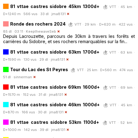
81 vttae castres sidobre 45km 1300d+
VTT · 45 km ·
D+1240 m · 566 vus · 33 dl ·
jma8131
Ronde des rochers 2024
VTT · 29 km · D+620 m · 422 vus ·
85 dl · 03:11 ·
KeepthewaveSeb
Depuis Lacrouzette, parcours de 30km à travers les forêts et
carrières du Sidobre, et ses rochers remarquables sur la fin...
81 vttae castres sidobre 63km 1700d+
VTT · 63 km ·
D+1590 m · 130 vus · 29 dl ·
jma8131
Tour du Lac des St Peyres
VTT · 25 km · D+560 m · 474 vus ·
51 dl ·
sinnerman
81 vttae castres sidobre 69km 1600d+
VTT · 69 km ·
D+1570 m · 152 vus · 31 dl ·
jma8131
81 vttae castres sidobre 46km 1000d+
VTT · 45 km ·
D+870 m · 166 vus · 30 dl ·
jma8131
81 vttae castres sidobre 53km 1100d+
VTT · 52 km ·
D+1000 m · 142 vus · 39 dl ·
jma8131