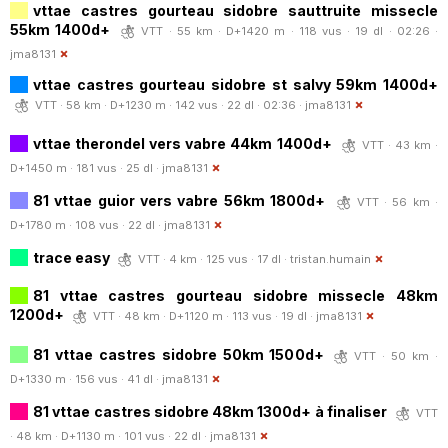
vttae castres gourteau sidobre sauttruite missecle
55km 1400d+
VTT · 55 km · D+1420 m · 118 vus · 19 dl · 02:26 ·
jma8131
vttae castres gourteau sidobre st salvy 59km 1400d+
VTT · 58 km · D+1230 m · 142 vus · 22 dl · 02:36 ·
jma8131
vttae therondel vers vabre 44km 1400d+
VTT · 43 km ·
D+1450 m · 181 vus · 25 dl ·
jma8131
81 vttae guior vers vabre 56km 1800d+
VTT · 56 km ·
D+1780 m · 108 vus · 22 dl ·
jma8131
trace easy
VTT · 4 km · 125 vus · 17 dl ·
tristan.humain
81 vttae castres gourteau sidobre missecle 48km
1200d+
VTT · 48 km · D+1120 m · 113 vus · 19 dl ·
jma8131
81 vttae castres sidobre 50km 1500d+
VTT · 50 km ·
D+1330 m · 156 vus · 41 dl ·
jma8131
81 vttae castres sidobre 48km 1300d+ à finaliser
VTT
· 48 km · D+1130 m · 101 vus · 22 dl ·
jma8131