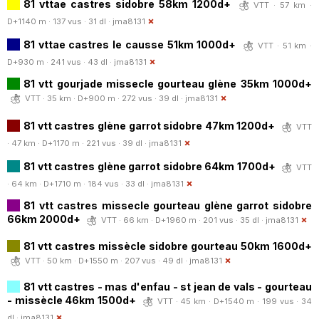
81 vttae castres sidobre 58km 1200d+
VTT · 57 km ·
D+1140 m · 137 vus · 31 dl ·
jma8131
81 vttae castres le causse 51km 1000d+
VTT · 51 km ·
D+930 m · 241 vus · 43 dl ·
jma8131
81 vtt gourjade missecle gourteau glène 35km 1000d+
VTT · 35 km · D+900 m · 272 vus · 39 dl ·
jma8131
81 vtt castres glène garrot sidobre 47km 1200d+
VTT
· 47 km · D+1170 m · 221 vus · 39 dl ·
jma8131
81 vtt castres glène garrot sidobre 64km 1700d+
VTT
· 64 km · D+1710 m · 184 vus · 33 dl ·
jma8131
81 vtt castres missecle gourteau glène garrot sidobre
66km 2000d+
VTT · 66 km · D+1960 m · 201 vus · 35 dl ·
jma8131
81 vtt castres missècle sidobre gourteau 50km 1600d+
VTT · 50 km · D+1550 m · 207 vus · 49 dl ·
jma8131
81 vtt castres - mas d'enfau - st jean de vals - gourteau
- missècle 46km 1500d+
VTT · 45 km · D+1540 m · 199 vus · 34
dl ·
jma8131