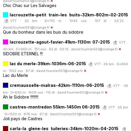
david.fournier551@orange.fr
Chic Chac sur Les Salvages
lacrouzette-petit train-les buits-32km-802m-02-2015
VTT · 32 km · D+710 m · 1043 vus · 107 dl · 02:23 ·
david.fournier551@orange.fr
Que du bonheur dans les buis du sidobre
lacrouzette-agout-favier-41km-1130m 07-2015
VTT ·
40 km · D+960 m · 751 vus · 63 dl · 03:12 ·
david.fournier551@orange.fr
SIDOBRE ETERNEL !!!
lac du merle-39km-1036m-06-2015
VTT · 39 km · D+860
m · 1552 vus · 87 dl ·
david.fournier551@orange.fr
Lac du Merle
cremausselle-malras-42km-1110m-06-2015
VTT · 38
km · D+830 m · 1509 vus · 112 dl ·
david.fournier551@orange.fr
Ah le Sidobre !!!!!!!!!
castres-montredon 55km-1450m 06-2015
VTT · 55 km
· D+1550 m · 878 vus · 67 dl ·
david.fournier551@orange.fr
Joli pays de Castres
carla-la glene-les tuileries-34km-1020m-04-2015