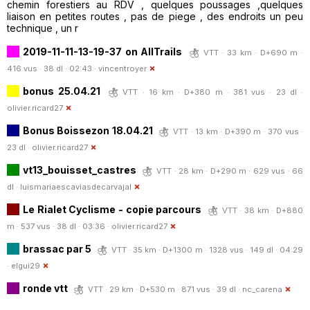
chemin forestiers au RDV , quelques poussages ,quelques
liaison en petites routes , pas de piege , des endroits un peu
technique , un r
2019-11-11-13-19-37 on AllTrails
VTT · 33 km · D+690 m ·
416 vus · 38 dl · 02:43 ·
vincentroyer
bonus 25.04.21
VTT · 16 km · D+380 m · 381 vus · 23 dl ·
olivier.ricard27
Bonus Boissezon 18.04.21
VTT · 13 km · D+390 m · 370 vus ·
23 dl ·
olivier.ricard27
vt13_bouisset_castres
VTT · 28 km · D+290 m · 629 vus · 66
dl ·
luismariaescaviasdecarvajal
Le Rialet Cyclisme - copie parcours
VTT · 38 km · D+880
m · 537 vus · 38 dl · 03:36 ·
olivier.ricard27
brassac par 5
VTT · 35 km · D+1300 m · 1328 vus · 149 dl · 04:29
·
elgui29
ronde vtt
VTT · 29 km · D+530 m · 871 vus · 39 dl ·
nc_carena