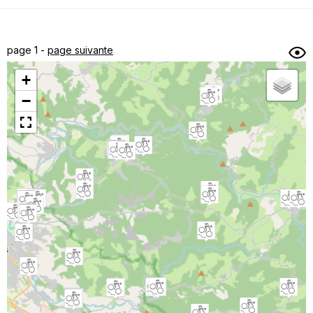
Dénivelé min/max
Auteur
Dossier
et
page 1 -
page suivante
sous-dossiers
+
Trier par
−
Horodatage
Photos