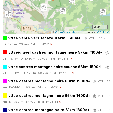
3 km
©
OpenStreetMap
contributors,
ODbL 1.0
vttae vabre vers lacaze 44km 1600d+
VTT · 44 km ·
D+1620 m · 26 vus · 1 dl ·
jma8131
vttae/gravel castres montagne noire 57km 1100d+
VTT · 57 km · D+1040 m · 70 vus · 13 dl ·
jma8131
vttae castres montagne noire causse 66km 1500d+
VTT · 66 km · D+1470 m · 68 vus · 16 dl ·
jma8131
vttae castres montagne noire 68km 1500d+
VTT · 68
km · D+1440 m · 63 vus · 14 dl ·
jma8131
vttae castres montagne noire 65km 1400d+
VTT · 64
km · D+1330 m · 64 vus · 15 dl ·
jma8131
vttae castres montagne noire 61km 1300d+
VTT · 60