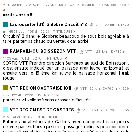
VTT · 33 km · D+890 m · 927 vus · 59 dl · 02:45 ·
david.fournier551@orange.fr
monta davala !!!!!
Lacrouzette (81) :Sidobre Circuit n°2
VTT · 22 km · D+520
m · 4595 vus · 405 dl · 02:26 ·
TINTINDU81
Circuit n° 2 dans le Sidobre: beaucoup de sous bois agréable à
faire par temps chaud ou venteux car abrité
RAMPAILHOU BOISSEZON VTT
VTT · 23 km · D+740 m ·
1403 vus · 101 dl · 02:10 ·
TINTINDU81
SORTIE VTT Prendre direction Sarrettes au sud de Boissezon ,
c'est ensuite indiqué par un balisage (trait jaune horizontal) et
ensuite vers le 15 ème km suivre le balisage horizontal 1 trait
rouge
VTT REGION CASTRAISE (81)
VTT · 23 km · D+760 m · 1229
vus · 122 dl · 02:20 ·
TINTINDU81
parcours vtt vallonné sans grosses difficultés
VTT REGION EST DE CASTRES
VTT · 28 km · D+700 m · 985
vus · 64 dl · 02:07 ·
TINTINDU81
Ballade aux alentours de Castres avec quelques beaux points
de vue par endroits .quelques passages délicats peu nombreux
essentiellement dus à des ornières d'eau créées par des quads