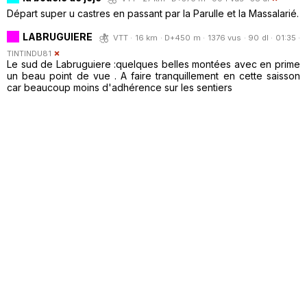
Départ super u castres en passant par la Parulle et la Massalarié.
LABRUGUIERE
VTT · 16 km · D+450 m · 1376 vus · 90 dl · 01:35 ·
TINTINDU81
Le sud de Labruguiere :quelques belles montées avec en prime
un beau point de vue . A faire tranquillement en cette saisson
car beaucoup moins d'adhérence sur les sentiers