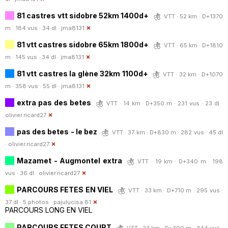
81 castres vtt sidobre 52km 1400d+
VTT · 52 km · D+1370
m · 184 vus · 34 dl ·
jma8131
81 vtt castres sidobre 65km 1800d+
VTT · 65 km · D+1810
m · 145 vus · 34 dl ·
jma8131
81 vtt castres la glène 32km 1100d+
VTT · 32 km · D+1070
m · 358 vus · 55 dl ·
jma8131
extra pas des betes
VTT · 14 km · D+350 m · 231 vus · 23 dl ·
olivier.ricard27
pas des betes - le bez
VTT · 37 km · D+830 m · 282 vus · 45 dl
·
olivier.ricard27
Mazamet - Augmontel extra
VTT · 19 km · D+340 m · 198
vus · 36 dl ·
olivier.ricard27
PARCOURS FETES EN VIEL
VTT · 33 km · D+710 m · 295 vus ·
37 dl · 5 photos ·
pajulucisa.81
PARCOURS LONG EN VIEL
PARCOURS FETES COURT
VTT · 23 km · D+390 m · 344 vus ·