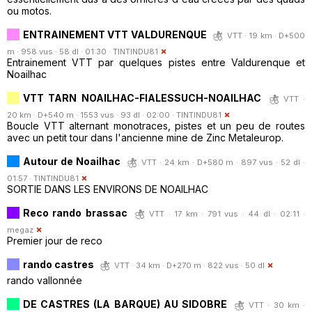
ou motos.
ENTRAINEMENT VTT VALDURENQUE
VTT · 19 km · D+500
m · 958 vus · 58 dl · 01:30 ·
TINTINDU81
Entrainement VTT par quelques pistes entre Valdurenque et
Noailhac
VTT TARN NOAILHAC-FIALESSUCH-NOAILHAC
VTT ·
20 km · D+540 m · 1553 vus · 93 dl · 02:00 ·
TINTINDU81
Boucle VTT alternant monotraces, pistes et un peu de routes
avec un petit tour dans l'ancienne mine de Zinc Metaleurop.
Autour de Noailhac
VTT · 24 km · D+580 m · 897 vus · 52 dl ·
01:57 ·
TINTINDU81
SORTIE DANS LES ENVIRONS DE NOAILHAC
Reco rando brassac
VTT · 17 km · 791 vus · 44 dl · 02:11 ·
megaz
Premier jour de reco
rando castres
VTT · 34 km · D+270 m · 822 vus · 50 dl
rando vallonnée
DE CASTRES (LA BARQUE) AU SIDOBRE
VTT · 30 km ·