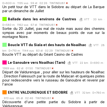
D+800 m · 1135 vus · 59 dl · 02:26 ·
TINTINDU81
Un petit tour de VTT dans le Sidobre au départ de La Barque
par un dimanche de Juillet
Ballade dans les environs de Castres
VTT · 33 km ·
D+580 m · 1162 vus · 67 dl ·
TINTINDU81
Sortie du 20 Juillet, pas mal de route mais aussi des chemins
sympas avec par moments de beaux points de vue sur la
montagne Noire.
Boucle VTT du Siala et des hauts de Noailhac
VTT · 28
km · D+710 m · 1144 vus · 83 dl · 02:29 ·
TINTINDU81
Boucle VTT au départ du Géant Casino de Castres
Le Ganoubre vers Noailhac (Tarn)
VTT · 22 km · D+690 m ·
1389 vus · 62 dl · 01:50 ·
TINTINDU81
Départ de Valdurenque , pour aller sur les hauteurs de Noailhac
. Direction Fialessuch par la route de Malacan et quelques pistes
pour redescendre vers le ruisseau de Ganoubre et revenir par
l'ancie
ENTRE VALDURENQUE ET SIDOBRE
VTT · 32 km · D+780 m
· 913 vus · 65 dl · 02:46 ·
TINTINDU81
Découverte d'une petite partie du Sidobre à partir de
Valdurenque