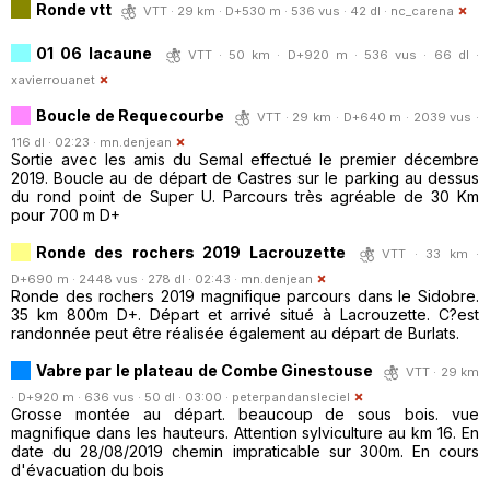
Ronde vtt
VTT · 29 km · D+530 m · 536 vus · 42 dl ·
nc_carena
01 06 lacaune
VTT · 50 km · D+920 m · 536 vus · 66 dl ·
xavierrouanet
Boucle de Requecourbe
VTT · 29 km · D+640 m · 2039 vus ·
116 dl · 02:23 ·
mn.denjean
Sortie avec les amis du Semal effectué le premier décembre
2019. Boucle au de départ de Castres sur le parking au dessus
du rond point de Super U. Parcours très agréable de 30 Km
pour 700 m D+
Ronde des rochers 2019 Lacrouzette
VTT · 33 km ·
D+690 m · 2448 vus · 278 dl · 02:43 ·
mn.denjean
Ronde des rochers 2019 magnifique parcours dans le Sidobre.
35 km 800m D+. Départ et arrivé situé à Lacrouzette. C?est
randonnée peut être réalisée également au départ de Burlats.
Vabre par le plateau de Combe Ginestouse
VTT · 29 km
· D+920 m · 636 vus · 50 dl · 03:00 ·
peterpandansleciel
Grosse montée au départ. beaucoup de sous bois. vue
magnifique dans les hauteurs. Attention sylviculture au km 16. En
date du 28/08/2019 chemin impraticable sur 300m. En cours
d'évacuation du bois