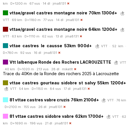
km · D+1200 m · 67 vus · 14 dl ·
jma8131
vttae/gravel castres montagne noire 70km 1300d+
VTT · 69 km · D+1180 m · 77 vus · 14 dl ·
jma8131
vttae/gravel castres montagne noire 64km 1200d+
VTT · 63 km · D+1110 m · 62 vus · 13 dl ·
jma8131
vttae castres le causse 53km 900d+
VTT · 52 km ·
D+780 m · 92 vus · 16 dl ·
jma8131
Vtt lalbenque Ronde des Rochers LACROUZETTE
VTT
· 40 km · D+1020 m · 213 vus · 28 dl ·
miketlt
Trace du 40Km de la Ronde des rochers 2025 à Lacrouzette
vttae castres gourteau sidobre st salvy 55km 1200d+
VTT · 54 km · D+1150 m · 84 vus · 17 dl ·
jma8131
81 vttae castres vabre cruzis 76km 2100d+
VTT · 76 km
· D+2100 m · 155 vus · 26 dl ·
jma8131
81 vttae castres sidobre vabre 62km 1700d+
VTT · 62
km · D+1690 m · 196 vus · 21 dl ·
jma8131