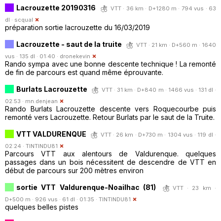
Lacrouzette 20190316
VTT · 36 km · D+1280 m · 794 vus · 63
dl ·
scqual
préparation sortie lacrouzette du 16/03/2019
Lacrouzette - saut de la truite
VTT · 21 km · D+560 m · 1640
vus · 135 dl · 01:40 ·
dronekevin
Rando sympa avec une bonne descente technique ! La remonté
de fin de parcours est quand même éprouvante.
Burlats Lacrouzette
VTT · 31 km · D+840 m · 1466 vus · 131 dl ·
02:53 ·
mn.denjean
Rando Burlats Lacrouzette descente vers Roquecourbe puis
remonté vers Lacrouzette. Retour Burlats par le saut de la Truite.
VTT VALDURENQUE
VTT · 26 km · D+730 m · 1304 vus · 119 dl ·
02:24 ·
TINTINDU81
Parcours VTT aux alentours de Valdurenque. quelques
passages dans un bois nécessitent de descendre de VTT en
début de parcours sur 200 mètres environ
sortie VTT Valdurenque-Noailhac (81)
VTT · 23 km ·
D+500 m · 926 vus · 61 dl · 01:35 ·
TINTINDU81
quelques belles pistes