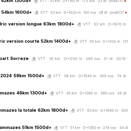
ic 42km 1300d+
VTT · 41 km · D+1140 m · 173 vus · 33 dl ·
jma8131
ic 54km 1600d+
VTT · 53 km · D+1520 m · 150 vus · 28 dl ·
jma8131
alric version longue 63km 1800d+
VTT · 62 km · D+1670 m ·
lric version courte 52km 1400d+
VTT · 50 km · D+1420 m · 131
part Sorreze
VTT · 35 km · D+1230 m · 269 vus · 51 dl · 00:10 ·
ut 2024 58km 1500d+
VTT · 58 km · D+1540 m · 459 vus · 74 dl ·
ammazes 46km 1300d+
VTT · 45 km · D+1280 m · 380 vus · 49 dl ·
cammazes la totale 62km 1800d+
VTT · 62 km · D+1690 m · 300
 cammazes 51km 1500d+
VTT · 51 km · D+1350 m · 274 vus · 34 dl