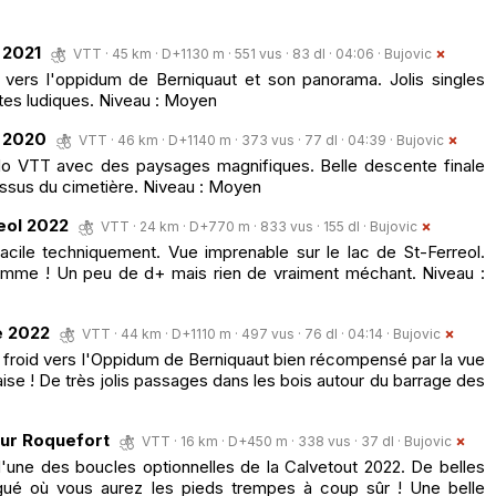
 2021
VTT · 45 km · D+1130 m · 551 vus · 83 dl · 04:06 ·
Bujovic
ers l'oppidum de Berniquaut et son panorama. Jolis singles
s ludiques. Niveau : Moyen
 2020
VTT · 46 km · D+1140 m · 373 vus · 77 dl · 04:39 ·
Bujovic
o VTT avec des paysages magnifiques. Belle descente finale
essus du cimetière. Niveau : Moyen
eol 2022
VTT · 24 km · D+770 m · 833 vus · 155 dl ·
Bujovic
cile techniquement. Vue imprenable sur le lac de St-Ferreol.
mme ! Un peu de d+ mais rien de vraiment méchant. Niveau :
e 2022
VTT · 44 km · D+1110 m · 497 vus · 76 dl · 04:14 ·
Bujovic
froid vers l'Oppidum de Berniquaut bien récompensé par la vue
aise ! De très jolis passages dans les bois autour du barrage des
our Roquefort
VTT · 16 km · D+450 m · 338 vus · 37 dl ·
Bujovic
d'une des boucles optionnelles de la Calvetout 2022. De belles
é où vous aurez les pieds trempes à coup sûr ! Une belle