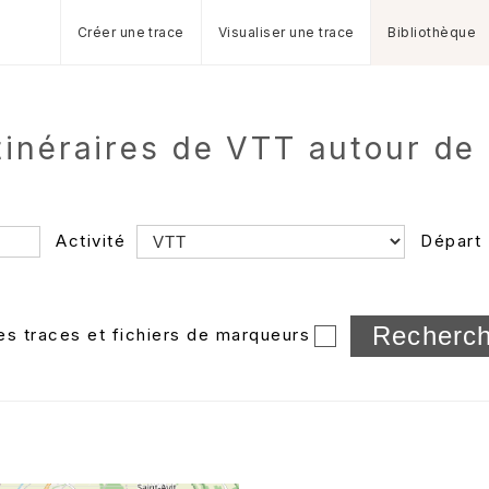
Créer une trace
Visualiser une trace
Bibliothèque
tinéraires de VTT autour de
Activité
Départ
Longueur min/max
les traces et fichiers de marqueurs
Dossier
et sous-doss
Trier par
Horodatage
Photos