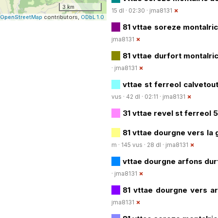
3 km
15 dl · 02:30 ·
jma8131
OpenStreetMap
contributors,
ODbL 1.0
81 vttae soreze montalr
jma8131
81 vttae durfort montalr
·
jma8131
vttae st ferreol calveto
vus · 42 dl · 02:11 ·
jma8131
31 vttae revel st ferreo
81 vttae dourgne vers la
m · 145 vus · 28 dl ·
jma8131
vttae dourgne arfons du
·
jma8131
81 vttae dourgne vers 
jma8131