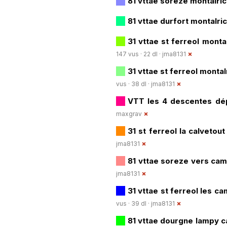
81 vttae soreze montalr
81 vttae durfort montalr
31 vttae st ferreol mont
147 vus · 22 dl ·
jma8131
31 vttae st ferreol monta
vus · 38 dl ·
jma8131
VTT les 4 descentes dé
maxgrav
31 st ferreol la calveto
jma8131
81 vttae soreze vers c
jma8131
31 vttae st ferreol les 
vus · 39 dl ·
jma8131
81 vttae dourgne lampy