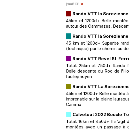
jma8131
Rando VTT la Sorezienne
45km et 1200d+ Belle montée v
autour des Cammazes. Descente
Rando VTT la Sorezienne
45 km et 1200d+ Superbe rand
(technique) par le chemin au d
Rando VTT Revel St-Ferr
Total: 25km et 750d+ Rando fa
Belle descente du Roc de l'Ho
facile/moyen
Rando VTT La Sorezienn
45km et 1200d+ Belle montée à 
imprenable sur la plaine lauragu
Camma
Calvetout 2022 Boucle T
Total: 16km et 450d+ Il s'agit 
montées avec un passage à gu