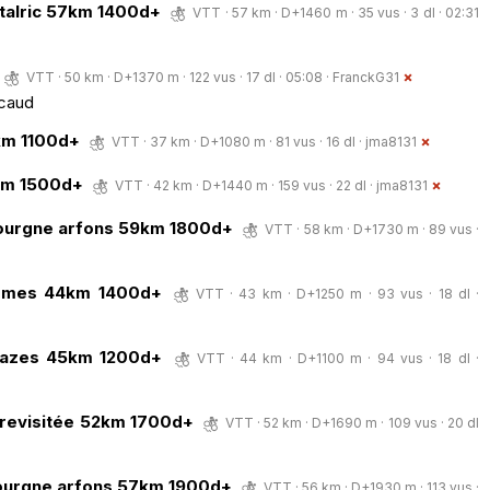
ntalric 57km 1400d+
VTT · 57 km · D+1460 m · 35 vus · 3 dl · 02:31
VTT · 50 km · D+1370 m · 122 vus · 17 dl · 05:08 ·
FranckG31
icaud
km 1100d+
VTT · 37 km · D+1080 m · 81 vus · 16 dl ·
jma8131
km 1500d+
VTT · 42 km · D+1440 m · 159 vus · 22 dl ·
jma8131
 dourgne arfons 59km 1800d+
VTT · 58 km · D+1730 m · 89 vus ·
ammes 44km 1400d+
VTT · 43 km · D+1250 m · 93 vus · 18 dl ·
mazes 45km 1200d+
VTT · 44 km · D+1100 m · 94 vus · 18 dl ·
 revisitée 52km 1700d+
VTT · 52 km · D+1690 m · 109 vus · 20 dl
dourgne arfons 57km 1900d+
VTT · 56 km · D+1930 m · 113 vus ·