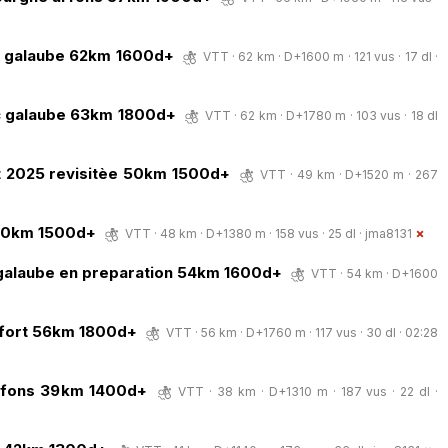
ic galaube 62km 1600d+
VTT · 62 km · D+1600 m · 121 vus · 17 dl ·
ic galaube 63km 1800d+
VTT · 62 km · D+1780 m · 103 vus · 18 dl
ut 2025 revisitèe 50km 1500d+
VTT · 49 km · D+1520 m · 267
l 50km 1500d+
VTT · 48 km · D+1380 m · 158 vus · 25 dl ·
jma8131
 galaube en preparation 54km 1600d+
VTT · 54 km · D+1600
rfort 56km 1800d+
VTT · 56 km · D+1760 m · 117 vus · 30 dl · 02:28
arfons 39km 1400d+
VTT · 38 km · D+1310 m · 187 vus · 22 dl ·