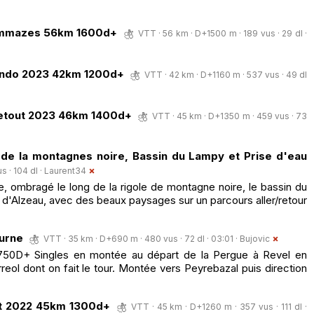
 cammazes 56km 1600d+
VTT · 56 km · D+1500 m · 189 vus · 29 dl ·
ando 2023 42km 1200d+
VTT · 42 km · D+1160 m · 537 vus · 49 dl
lvetout 2023 46km 1400d+
VTT · 45 km · D+1350 m · 459 vus · 73
 de la montagnes noire, Bassin du Lampy et Prise d'eau
s · 104 dl ·
Laurent34
ae, ombragé le long de la rigole de montagne noire, le bassin du
u d'Alzeau, avec des beaux paysages sur un parcours aller/retour
turne
VTT · 35 km · D+690 m · 480 vus · 72 dl · 03:01 ·
Bujovic
 750D+ Singles en montée au départ de la Pergue à Revel en
reol dont on fait le tour. Montée vers Peyrebazal puis direction
out 2022 45km 1300d+
VTT · 45 km · D+1260 m · 357 vus · 111 dl ·