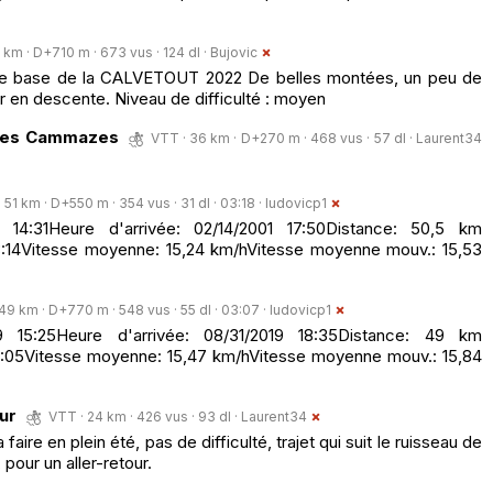
 km · D+710 m · 673 vus · 124 dl ·
Bujovic
 de base de la CALVETOUT 2022 De belles montées, un peu de
r en descente. Niveau de difficulté : moyen
 les Cammazes
VTT · 36 km · D+270 m · 468 vus · 57 dl ·
Laurent34
 51 km · D+550 m · 354 vus · 31 dl · 03:18 ·
ludovicp1
 14:31Heure d'arrivée: 02/14/2001 17:50Distance: 50,5 km
:14Vitesse moyenne: 15,24 km/hVitesse moyenne mouv.: 15,53
49 km · D+770 m · 548 vus · 55 dl · 03:07 ·
ludovicp1
 15:25Heure d'arrivée: 08/31/2019 18:35Distance: 49 km
:05Vitesse moyenne: 15,47 km/hVitesse moyenne mouv.: 15,84
ur
VTT · 24 km · 426 vus · 93 dl ·
Laurent34
ire en plein été, pas de difficulté, trajet qui suit le ruisseau de
pour un aller-retour.