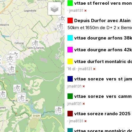
vttae st ferreol vers mo
·
jma8131
Depuis Durfor avec Alain
50km et 1650m de D+ 2 x Bern
vttae dourgne arfons 38
vttae dourgne arfons 42
vttae durfort montalric
16 dl ·
jma8131
vttae soreze vers st j
jma8131
vttae soreze vers cam
jma8131
vttae soreze rando 2025
·
jma8131
vttae soreze montalric 