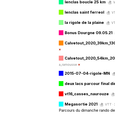
lenclas boucle 25 km
V
lenclas saint ferreol
VT
la rigole de la plaine
VT
Bonus Dourgne 09.05.21
Calvetout_2020_39km_1
Calvetout_2020_54km_
a_ramousse
2015-07-04-rigole-MN
deux lacs parcour final 
vt16_casses_naurouze
Megasortie 2021
VTT · 
Parcours du dimanche rando de