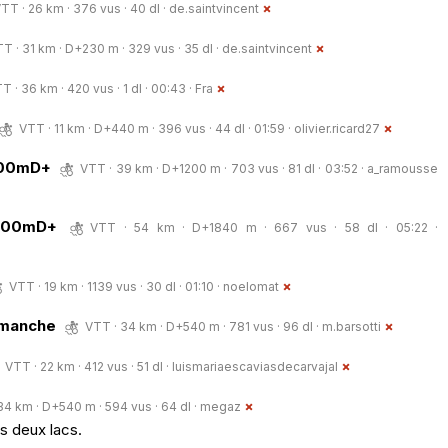
TT · 26 km · 376 vus · 40 dl ·
de.saintvincent
T · 31 km · D+230 m · 329 vus · 35 dl ·
de.saintvincent
T · 36 km · 420 vus · 1 dl · 00:43 ·
Fra
VTT · 11 km · D+440 m · 396 vus · 44 dl · 01:59 ·
olivier.ricard27
300mD+
VTT · 39 km · D+1200 m · 703 vus · 81 dl · 03:52 ·
a_ramousse
2000mD+
VTT · 54 km · D+1840 m · 667 vus · 58 dl · 05:22 ·
VTT · 19 km · 1139 vus · 30 dl · 01:10 ·
noelomat
dimanche
VTT · 34 km · D+540 m · 781 vus · 96 dl ·
m.barsotti
VTT · 22 km · 412 vus · 51 dl ·
luismariaescaviasdecarvajal
34 km · D+540 m · 594 vus · 64 dl ·
megaz
s deux lacs.