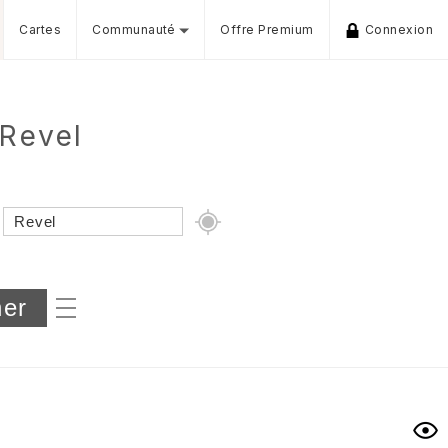
Cartes
Communauté
Offre Premium
Connexion
 Revel
Dénivelé min/max
iers