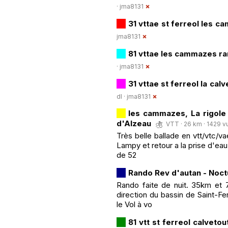
·
jma8131
31 vttae st ferreol les
jma8131
81 vttae les cammazes r
·
jma8131
31 vttae st ferreol la ca
dl ·
jma8131
les cammazes, La rigole
d'Alzeau
VTT · 26 km · 1429 vu
Très belle ballade en vtt/vtc/v
Lampy et retour a la prise d'ea
de 52
Rando Rev d'autan - Noc
Rando faite de nuit. 35km et
direction du bassin de Saint-Fer
le Vol à vo
81 vtt st ferreol calvet