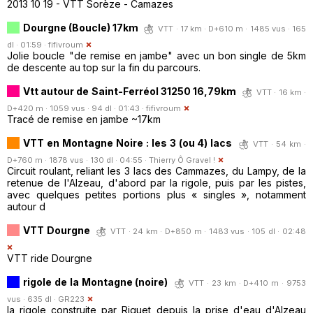
2013 10 19 - VTT Sorèze - Camazes
Dourgne (Boucle) 17km
VTT · 17 km · D+610 m · 1485 vus · 165
dl · 01:59 ·
fifivroum
Jolie boucle "de remise en jambe" avec un bon single de 5km
de descente au top sur la fin du parcours.
Vtt autour de Saint-Ferréol 31250 16,79km
VTT · 16 km ·
D+420 m · 1059 vus · 94 dl · 01:43 ·
fifivroum
Tracé de remise en jambe ~17km
VTT en Montagne Noire : les 3 (ou 4) lacs
VTT · 54 km ·
D+760 m · 1878 vus · 130 dl · 04:55 ·
Thierry Ô Gravel !
Circuit roulant, reliant les 3 lacs des Cammazes, du Lampy, de la
retenue de l'Alzeau, d'abord par la rigole, puis par les pistes,
avec quelques petites portions plus « singles », notamment
autour d
VTT Dourgne
VTT · 24 km · D+850 m · 1483 vus · 105 dl · 02:48
VTT ride Dourgne
rigole de la Montagne (noire)
VTT · 23 km · D+410 m · 9753
vus · 635 dl ·
GR223
la rigole construite par Riquet depuis la prise d'eau d'Alzeau