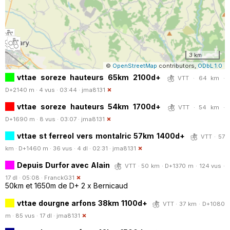
3 km
©
OpenStreetMap
contributors,
ODbL 1.0
vttae soreze hauteurs 65km 2100d+
VTT · 64 km ·
D+2140 m · 4 vus · 03:44 ·
jma8131
vttae soreze hauteurs 54km 1700d+
VTT · 54 km ·
D+1690 m · 8 vus · 03:07 ·
jma8131
vttae st ferreol vers montalric 57km 1400d+
VTT · 57
km · D+1460 m · 36 vus · 4 dl · 02:31 ·
jma8131
Depuis Durfor avec Alain
VTT · 50 km · D+1370 m · 124 vus ·
17 dl · 05:08 ·
FranckG31
50km et 1650m de D+ 2 x Bernicaud
vttae dourgne arfons 38km 1100d+
VTT · 37 km · D+1080
m · 85 vus · 17 dl ·
jma8131