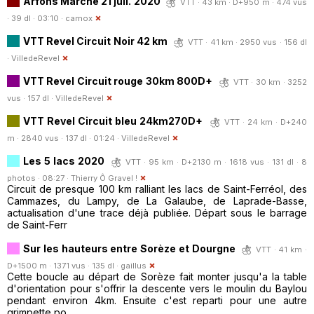
Arfons Marche 21 juil. 2020
VTT · 43 km · D+950 m · 474 vus
· 39 dl · 03:10 ·
camox
VTT Revel Circuit Noir 42 km
VTT · 41 km · 2950 vus · 156 dl
·
VilledeRevel
VTT Revel Circuit rouge 30km 800D+
VTT · 30 km · 3252
vus · 157 dl ·
VilledeRevel
VTT Revel Circuit bleu 24km270D+
VTT · 24 km · D+240
m · 2840 vus · 137 dl · 01:24 ·
VilledeRevel
Les 5 lacs 2020
VTT · 95 km · D+2130 m · 1618 vus · 131 dl · 8
photos · 08:27 ·
Thierry Ô Gravel !
Circuit de presque 100 km ralliant les lacs de Saint-Ferréol, des
Cammazes, du Lampy, de La Galaube, de Laprade-Basse,
actualisation d'une trace déjà publiée. Départ sous le barrage
de Saint-Ferr
Sur les hauteurs entre Sorèze et Dourgne
VTT · 41 km ·
D+1500 m · 1371 vus · 135 dl ·
gaillus
Cette boucle au départ de Sorèze fait monter jusqu'a la table
d'orientation pour s'offrir la descente vers le moulin du Baylou
pendant environ 4km. Ensuite c'est reparti pour une autre
grimpette po