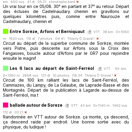
km · 600 vus · 41 dl · 05:31 ·
christophe.bard
Un vrai tour en ce 05/08. 30° en partant et 37° au retour. Départ
des écluses de Castelnaudary. chemin en gravillons sur
quelques kilomètres puis, comme entre Naurouze et
Castelnaudary, chemin et
Entre Sorèze, Arfons et Berniquaut
VTT · 38 km · D+1060
m · 1633 vus · 115 dl · 7 photos · 04:41 ·
Thierry Ô Gravel !
Circuit au départ de la superbe commune de Sorèze, montée
vers Pistre, puis descente sur Arfons sous la Croix des
Fangasses, boucle autour d’Arfons par le GR7 pour rejoindre
ensuite le magnif
Les 6 lacs au départ de Saint-Ferréol
VTT · 93 km ·
D+1380 m · 2868 vus · 137 dl · 10 photos · 08:34 ·
Thierry Ô Gravel !
Circuit de 100 km ralliant les lacs de Saint-Ferréol, des
Cammazes, du Lampy, de La Galaube, de Laprade-Basse et des
Montagnès. Départ de la publication à Lagarde au-dessus de
Saint-Ferréol, ma t
ballade autour de Soreze
VTT · 43 km · D+1140 m · 1462 vus ·
112 dl · 03:21
Randonnée en VTT autour de Sorèze. ça monte, ça descend,
ça descend raide par endroit. Une bonne sortie avec du
physique, du ludique !