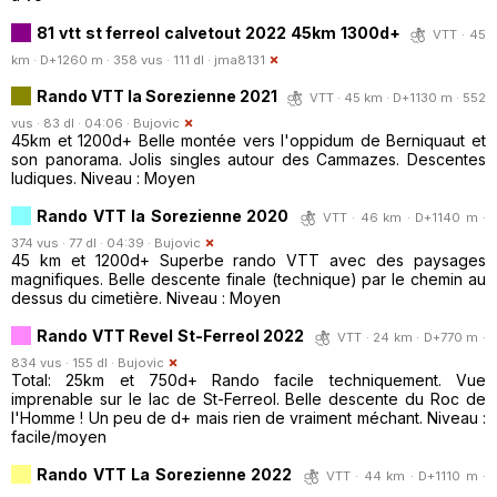
81 vtt st ferreol calvetout 2022 45km 1300d+
VTT · 45
km · D+1260 m · 358 vus · 111 dl ·
jma8131
Rando VTT la Sorezienne 2021
VTT · 45 km · D+1130 m · 552
vus · 83 dl · 04:06 ·
Bujovic
45km et 1200d+ Belle montée vers l'oppidum de Berniquaut et
son panorama. Jolis singles autour des Cammazes. Descentes
ludiques. Niveau : Moyen
Rando VTT la Sorezienne 2020
VTT · 46 km · D+1140 m ·
374 vus · 77 dl · 04:39 ·
Bujovic
45 km et 1200d+ Superbe rando VTT avec des paysages
magnifiques. Belle descente finale (technique) par le chemin au
dessus du cimetière. Niveau : Moyen
Rando VTT Revel St-Ferreol 2022
VTT · 24 km · D+770 m ·
834 vus · 155 dl ·
Bujovic
Total: 25km et 750d+ Rando facile techniquement. Vue
imprenable sur le lac de St-Ferreol. Belle descente du Roc de
l'Homme ! Un peu de d+ mais rien de vraiment méchant. Niveau :
facile/moyen
Rando VTT La Sorezienne 2022
VTT · 44 km · D+1110 m ·