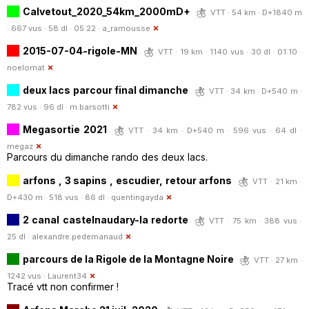
Calvetout_2020_54km_2000mD+
VTT · 54 km · D+1840 m
· 667 vus · 58 dl · 05:22 ·
a_ramousse
2015-07-04-rigole-MN
VTT · 19 km · 1140 vus · 30 dl · 01:10 ·
noelomat
deux lacs parcour final dimanche
VTT · 34 km · D+540 m ·
782 vus · 96 dl ·
m.barsotti
Megasortie 2021
VTT · 34 km · D+540 m · 596 vus · 64 dl ·
megaz
Parcours du dimanche rando des deux lacs.
arfons , 3 sapins , escudier, retour arfons
VTT · 21 km ·
D+430 m · 518 vus · 86 dl ·
quentingayda
2 canal castelnaudary-la redorte
VTT · 75 km · 388 vus ·
25 dl ·
alexandre.pedemanaud
parcours de la Rigole de la Montagne Noire
VTT · 27 km ·
1242 vus ·
Laurent34
Tracé vtt non confirmer !