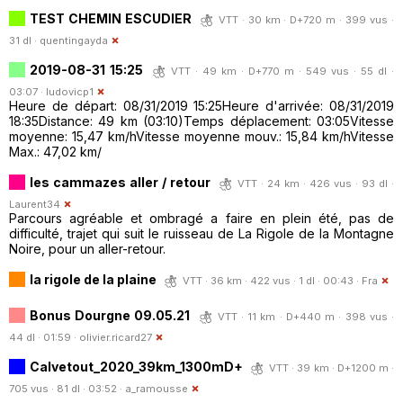
TEST CHEMIN ESCUDIER
VTT · 30 km · D+720 m · 399 vus ·
31 dl ·
quentingayda
2019-08-31 15:25
VTT · 49 km · D+770 m · 549 vus · 55 dl ·
03:07 ·
ludovicp1
Heure de départ: 08/31/2019 15:25Heure d'arrivée: 08/31/2019
18:35Distance: 49 km (03:10)Temps déplacement: 03:05Vitesse
moyenne: 15,47 km/hVitesse moyenne mouv.: 15,84 km/hVitesse
Max.: 47,02 km/
les cammazes aller / retour
VTT · 24 km · 426 vus · 93 dl ·
Laurent34
Parcours agréable et ombragé a faire en plein été, pas de
difficulté, trajet qui suit le ruisseau de La Rigole de la Montagne
Noire, pour un aller-retour.
la rigole de la plaine
VTT · 36 km · 422 vus · 1 dl · 00:43 ·
Fra
Bonus Dourgne 09.05.21
VTT · 11 km · D+440 m · 398 vus ·
44 dl · 01:59 ·
olivier.ricard27
Calvetout_2020_39km_1300mD+
VTT · 39 km · D+1200 m ·
705 vus · 81 dl · 03:52 ·
a_ramousse