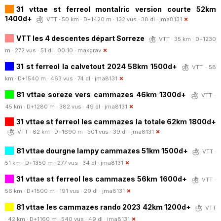
31 vttae st ferreol montalric version courte 52km
1400d+
VTT · 50 km · D+1420 m · 132 vus · 38 dl ·
jma8131
VTT les 4 descentes départ Sorreze
VTT · 35 km · D+1230
m · 272 vus · 51 dl · 00:10 ·
maxgrav
31 st ferreol la calvetout 2024 58km 1500d+
VTT · 58
km · D+1540 m · 463 vus · 74 dl ·
jma8131
81 vttae soreze vers cammazes 46km 1300d+
VTT ·
45 km · D+1280 m · 382 vus · 49 dl ·
jma8131
31 vttae st ferreol les cammazes la totale 62km 1800d+
VTT · 62 km · D+1690 m · 301 vus · 39 dl ·
jma8131
81 vttae dourgne lampy cammazes 51km 1500d+
VTT ·
51 km · D+1350 m · 277 vus · 34 dl ·
jma8131
31 vttae st ferreol les cammazes 56km 1600d+
VTT ·
56 km · D+1500 m · 191 vus · 29 dl ·
jma8131
81 vttae les cammazes rando 2023 42km 1200d+
VTT
· 42 km · D+1160 m · 540 vus · 49 dl ·
jma8131