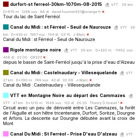
durfort-st ferreol-30km-1070m-08-2015
VTT · 29 km ·
D+970 m · 1298 vus · 86 dl ·
david.fournier551@orange.fr
Tour du lac de Saint Ferréol
Canal du Midi : st Férréol - Seuil de Naurouze
VTT · 39
km · D+430 m · 1957 vus · 144 dl · 03:15 ·
J-Marc
Canal du Midi : st Férréol - Seuil de Naurouze
Rigole montagne noire
VTT · 29 km · D+320 m · 11452 vus ·
458 dl · 02:00 ·
GR223
depuis le bassin de Saint-Ferréol jusqu'à la prise d'eau d'Alzeau
Canal du Midi : Castelnaudary - Villesequelande
VTT ·
27 km · D+390 m · 749 vus · 42 dl · 02:09 ·
J-Marc
Canal du Midi : Castelnaudary - Villesequelande
VTT en Montagne Noire au départ des Cammazes
VTT · 47 km · D+1210 m · 1949 vus · 122 dl · 05:20 ·
Thierry Ô Gravel !
Circuit avec un peu de dénivelé entre Les Cammazes, la forêt
de l'Aiguille et son hêtre tricentenaire, Durfort, Sorèze, Dourgne
et Arfons. La descente sur Dourgne débutée avant la croix de
Mont
Canal Du Midi : St Ferréol - Prise D'eau D'alzeau
VTT ·