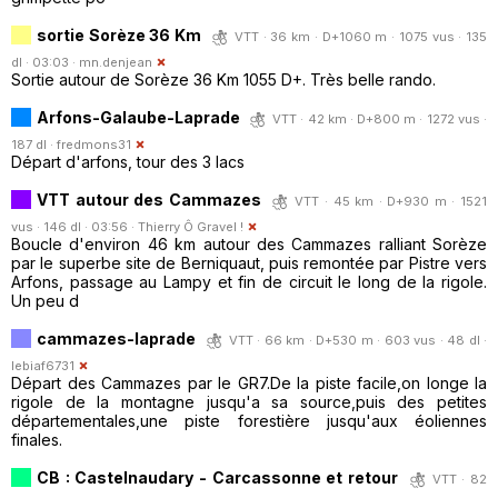
sortie Sorèze 36 Km
VTT · 36 km · D+1060 m · 1075 vus · 135
dl · 03:03 ·
mn.denjean
Sortie autour de Sorèze 36 Km 1055 D+. Très belle rando.
Arfons-Galaube-Laprade
VTT · 42 km · D+800 m · 1272 vus ·
187 dl ·
fredmons31
Départ d'arfons, tour des 3 lacs
VTT autour des Cammazes
VTT · 45 km · D+930 m · 1521
vus · 146 dl · 03:56 ·
Thierry Ô Gravel !
Boucle d'environ 46 km autour des Cammazes ralliant Sorèze
par le superbe site de Berniquaut, puis remontée par Pistre vers
Arfons, passage au Lampy et fin de circuit le long de la rigole.
Un peu d
cammazes-laprade
VTT · 66 km · D+530 m · 603 vus · 48 dl ·
lebiaf6731
Départ des Cammazes par le GR7.De la piste facile,on longe la
rigole de la montagne jusqu'a sa source,puis des petites
départementales,une piste forestière jusqu'aux éoliennes
finales.
CB : Castelnaudary - Carcassonne et retour
VTT · 82