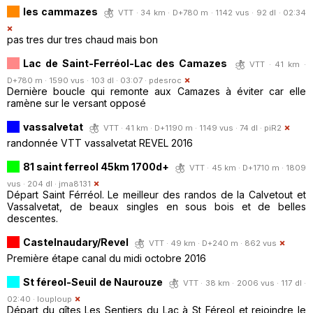
les cammazes
VTT · 34 km · D+780 m · 1142 vus · 92 dl · 02:34
pas tres dur tres chaud mais bon
Lac de Saint-Ferréol-Lac des Camazes
VTT · 41 km ·
D+780 m · 1590 vus · 103 dl · 03:07 ·
pdesroc
Dernière boucle qui remonte aux Camazes à éviter car elle
ramène sur le versant opposé
vassalvetat
VTT · 41 km · D+1190 m · 1149 vus · 74 dl ·
piR2
randonnée VTT vassalvetat REVEL 2016
81 saint ferreol 45km 1700d+
VTT · 45 km · D+1710 m · 1809
vus · 204 dl ·
jma8131
Départ Saint Férréol. Le meilleur des randos de la Calvetout et
Vassalvetat, de beaux singles en sous bois et de belles
descentes.
Castelnaudary/Revel
VTT · 49 km · D+240 m · 862 vus
Première étape canal du midi octobre 2016
St féreol-Seuil de Naurouze
VTT · 38 km · 2006 vus · 117 dl ·
02:40 ·
louploup
Départ du gîtes Les Sentiers du Lac à St Féreol et rejoindre le