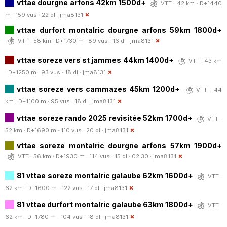
vttae dourgne arfons 42km 1500d+
VTT · 42 km · D+1440
m · 159 vus · 22 dl ·
jma8131
vttae durfort montalric dourgne arfons 59km 1800d+
VTT · 58 km · D+1730 m · 89 vus · 16 dl ·
jma8131
vttae soreze vers st jammes 44km 1400d+
VTT · 43 km
· D+1250 m · 93 vus · 18 dl ·
jma8131
vttae soreze vers cammazes 45km 1200d+
VTT · 44
km · D+1100 m · 95 vus · 18 dl ·
jma8131
vttae soreze rando 2025 revisitée 52km 1700d+
VTT ·
52 km · D+1690 m · 110 vus · 20 dl ·
jma8131
vttae soreze montalric dourgne arfons 57km 1900d+
VTT · 56 km · D+1930 m · 114 vus · 15 dl · 02:30 ·
jma8131
81 vttae soreze montalric galaube 62km 1600d+
VTT ·
62 km · D+1600 m · 122 vus · 17 dl ·
jma8131
81 vttae durfort montalric galaube 63km 1800d+
VTT ·
62 km · D+1780 m · 104 vus · 18 dl ·
jma8131