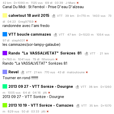
42 km · D+1090 m · 1125 vus · 69 dl · 03:39 ·
J-Marc
Canal Du Midi : St Ferréol - Prise D'eau D'alzeau
calvetout 18 avril 2015
VTT · 39 km · D+770 m · 1403 vus · 73
dl · 04:23 ·
Greg97159
randonnée avec l'ami fredo
VTT boucle cammazes
VTT · 47 km · D+1020 m · 1054 vus ·
97 dl ·
steph031
les cammazes(sor-lampy-galaube)
Rando "La VASSALVETAT" Sorèzes 81
VTT · 21 km ·
D+760 m · 1041 vus · 79 dl ·
fifivroum
Rando "La VASSALVETAT" Sorèzes 81
Revel
VTT · 21 km · 770 vus · 43 dl ·
matoutoune
Tourner en rond !!!!!!!!!
2013 09 27 - VTT Sorèze - Dourgne
VTT · 38 km · D+1260
m · 1005 vus · 64 dl · 04:16 ·
jilti
2013 09 27 - VTT Sorèze - Dourgne
2013 10 19 - VTT Sorèze - Camazes
VTT · 35 km · D+1070
m · 829 vus · 50 dl · 03:33 ·
jilti