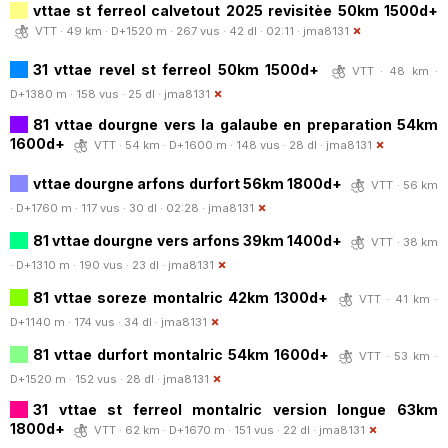
vttae st ferreol calvetout 2025 revisitèe 50km 1500d+
VTT · 49 km · D+1520 m · 267 vus · 42 dl · 02:11 ·
jma8131
31 vttae revel st ferreol 50km 1500d+
VTT · 48 km ·
D+1380 m · 158 vus · 25 dl ·
jma8131
81 vttae dourgne vers la galaube en preparation 54km
1600d+
VTT · 54 km · D+1600 m · 148 vus · 28 dl ·
jma8131
vttae dourgne arfons durfort 56km 1800d+
VTT · 56 km
· D+1760 m · 117 vus · 30 dl · 02:28 ·
jma8131
81 vttae dourgne vers arfons 39km 1400d+
VTT · 38 km
· D+1310 m · 190 vus · 23 dl ·
jma8131
81 vttae soreze montalric 42km 1300d+
VTT · 41 km ·
D+1140 m · 174 vus · 34 dl ·
jma8131
81 vttae durfort montalric 54km 1600d+
VTT · 53 km ·
D+1520 m · 152 vus · 28 dl ·
jma8131
31 vttae st ferreol montalric version longue 63km
1800d+
VTT · 62 km · D+1670 m · 151 vus · 22 dl ·
jma8131