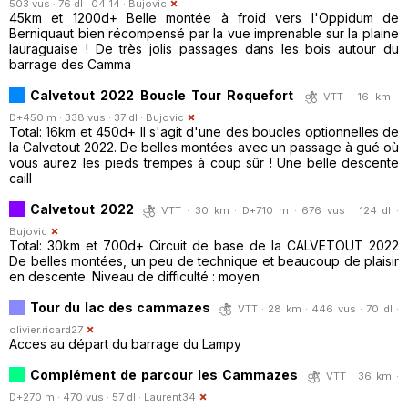
503 vus · 76 dl · 04:14 ·
Bujovic
45km et 1200d+ Belle montée à froid vers l'Oppidum de
Berniquaut bien récompensé par la vue imprenable sur la plaine
lauraguaise ! De très jolis passages dans les bois autour du
barrage des Camma
Calvetout 2022 Boucle Tour Roquefort
VTT · 16 km ·
D+450 m · 338 vus · 37 dl ·
Bujovic
Total: 16km et 450d+ Il s'agit d'une des boucles optionnelles de
la Calvetout 2022. De belles montées avec un passage à gué où
vous aurez les pieds trempes à coup sûr ! Une belle descente
caill
Calvetout 2022
VTT · 30 km · D+710 m · 676 vus · 124 dl ·
Bujovic
Total: 30km et 700d+ Circuit de base de la CALVETOUT 2022
De belles montées, un peu de technique et beaucoup de plaisir
en descente. Niveau de difficulté : moyen
Tour du lac des cammazes
VTT · 28 km · 446 vus · 70 dl ·
olivier.ricard27
Acces au départ du barrage du Lampy
Complément de parcour les Cammazes
VTT · 36 km ·
D+270 m · 470 vus · 57 dl ·
Laurent34