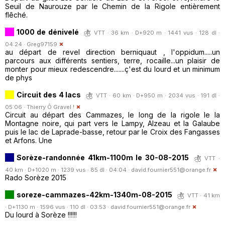
Seuil de Naurouze par le Chemin de la Rigole entièrement
flêché.
1000 de dénivelé
VTT · 36 km · D+920 m · 1441 vus · 128 dl ·
04:24 ·
Greg97159
au départ de revel direction berniquaut , l'oppidum.....un
parcours aux différents sentiers, terre, rocaille...un plaisir de
monter pour mieux redescendre.......ç'est du lourd et un minimum
de phys
Circuit des 4 lacs
VTT · 60 km · D+950 m · 2034 vus · 191 dl ·
05:06 ·
Thierry Ô Gravel !
Circuit au départ des Cammazes, le long de la rigole le la
Montagne noire, qui part vers le Lampy, Alzeau et la Galaube
puis le lac de Laprade-basse, retour par le Croix des Fangasses
et Arfons. Une
Sorèze-randonnée 41km-1100m le 30-08-2015
VTT ·
40 km · D+1020 m · 1239 vus · 85 dl · 04:04 ·
david.fournier551@orange.fr
Rado Sorèze 2015
soreze-cammazes-42km-1340m-08-2015
VTT · 41 km
· D+1130 m · 1596 vus · 110 dl · 03:53 ·
david.fournier551@orange.fr
Du lourd à Sorèze !!!!!!