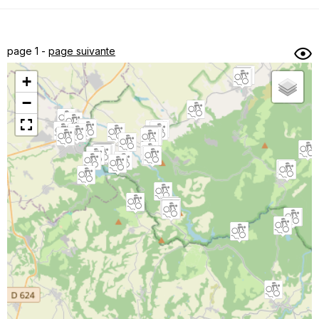
Dénivelé min/max
Auteur
Dossier
et
page 1 -
page suivante
sous-dossiers
+
Trier par
−
Horodatage
Photos