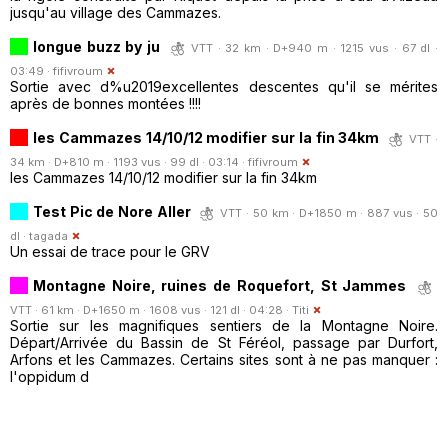
jusqu'au village des Cammazes.
longue buzz by ju
VTT · 32 km · D+940 m · 1215 vus · 67 dl ·
03:49 ·
fifivroum
Sortie avec d%u2019excellentes descentes qu'il se mérites
après de bonnes montées !!!!
les Cammazes 14/10/12 modifier sur la fin 34km
VTT ·
34 km · D+810 m · 1193 vus · 99 dl · 03:14 ·
fifivroum
les Cammazes 14/10/12 modifier sur la fin 34km
Test Pic de Nore Aller
VTT · 50 km · D+1850 m · 887 vus · 50
dl ·
tagada
Un essai de trace pour le GRV
Montagne Noire, ruines de Roquefort, St Jammes
VTT · 61 km · D+1650 m · 1608 vus · 121 dl · 04:28 ·
Titi
Sortie sur les magnifiques sentiers de la Montagne Noire.
Départ/Arrivée du Bassin de St Féréol, passage par Durfort,
Arfons et les Cammazes. Certains sites sont à ne pas manquer :
l'oppidum d