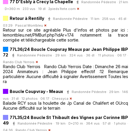
77 D'Esbly à Crecy la Chapelle
Randonnée Pédestre · 21 km
· D+360 m · 233 vus · 19 dl ·
2pieds1tete.com
Retour à Rentilly
Randonnée Pédestre · 11 km · 258 vus · 45 dl ·
03:29 ·
Pascal Montbleu
Retour sur ce site agréable Plus d'infos et photos par ici :
lemontbleu.net/PMBurl.php?idAr=174 notamment la trace
corrigée et téléchargeable cette sortie.
77L36/24 Boucle Coupvray Meaux par Jean Philippe IBP
72
Randonnée Pédestre · 29 km · 324 vus · 36 dl · 11 photos · 06:17 ·
Rando Club Yerrois
Rando Club Yerrois Rando Club Yerrois Date : Dimanche 26 mai
2024 Animateurs : Jean Philippe effectif :12 Remarque
particulière :Aucune difficulté à signaler Avertissement Toutes les
ra
Boucle Coupvray - Meaux
Randonnée Pédestre · 29 km · 146
vus · 31 dl · 12 photos · 06:17 ·
Chessyca
Balade RCY sous la houlette de Jp Canal de Chalifert et OUrcq
Aucune difficulté sur le terrain
77L35/24 Boucle St Thibault des Vignes par Corinne IBP
49
Randonnée Pédestre · 19 km · D+210 m · 384 vus · 57 dl · 1 photo ·
04:36 ·
Rando Club Yerrois