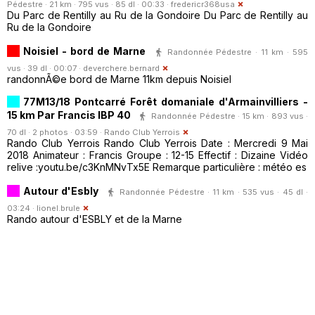
Pédestre · 21 km · 795 vus · 85 dl · 00:33 ·
fredericr368usa
Du Parc de Rentilly au Ru de la Gondoire Du Parc de Rentilly au
Ru de la Gondoire
Noisiel - bord de Marne
Randonnée Pédestre · 11 km · 595
vus · 39 dl · 00:07 ·
deverchere.bernard
randonnÃ©e bord de Marne 11km depuis Noisiel
77M13/18 Pontcarré Forêt domaniale d'Armainvilliers -
15 km Par Francis IBP 40
Randonnée Pédestre · 15 km · 893 vus ·
70 dl · 2 photos · 03:59 ·
Rando Club Yerrois
Rando Club Yerrois Rando Club Yerrois Date : Mercredi 9 Mai
2018 Animateur : Francis Groupe : 12-15 Effectif : Dizaine Vidéo
relive :youtu.be/c3KnMNvTx5E Remarque particulière : météo es
Autour d'Esbly
Randonnée Pédestre · 11 km · 535 vus · 45 dl ·
03:24 ·
lionel.brule
Rando autour d'ESBLY et de la Marne