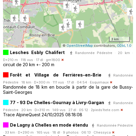
3 km
©
OpenStreetMap
contributors,
ODbL 1.0
Lesches Esbly Chalifert
Randonnée Pédestre · 20 km ·
D+210 m · 118 vus · 17 dl ·
grn1800
circuit de 20 km +- 200 m
Forêt et Village de Ferrières-en-Brie
Randonnée
Pédestre · 18 km · D+300 m · 111 vus · 17 dl · 04:54 ·
Esquimaux
Randonnée de 18 km en boucle à partir de la gare de Bussy-
Saint-Georges
77 - 93 De Chelles-Gournay à Livry-Gargan
Randonnée
Pédestre · 20 km · D+310 m · 149 vus · 27 dl · 05:12 ·
2pieds1tete.com
Trace AlpineQuest 24/10/2025 08:18:08
De Lagny à Chelles en mode étendu
Randonnée Pédestre
· 33 km · D+290 m · 165 vus · 18 dl · 9 photos · 06:13 ·
Chessyca