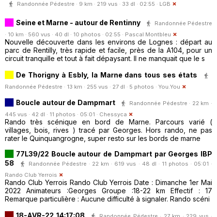
Randonnée Pédestre · 9 km · 219 vus · 33 dl · 02:55 ·
LGB
Seine et Marne - autour de Rentinny
Randonnée Pédestre
· 10 km · 560 vus · 40 dl · 10 photos · 02:55 ·
Pascal Montbleu
Nouvelle découverte dans les environs de Lognes : départ au
parc de Rentilly, très rapide et facile, près de la A104, pour un
circuit tranquille et tout à fait dépaysant. Il ne manquait que le s
De Thorigny à Esbly, la Marne dans tous ses états
Randonnée Pédestre · 13 km · 255 vus · 27 dl · 5 photos ·
You.You
Boucle autour de Dampmart
Randonnée Pédestre · 22 km ·
445 vus · 42 dl · 11 photos · 05:01 ·
Chessyca
Rando très scénique en bord de Marne. Parcours varié (
villages, bois, rives ) tracé par Georges. Hors rando, ne pas
rater le Quinquangrogne, super resto sur les bords de marne
77L39/22 Boucle autour de Dampmart par Georges IBP
58
Randonnée Pédestre · 22 km · 619 vus · 48 dl · 11 photos · 05:01 ·
Rando Club Yerrois
Rando Club Yerrois Rando Club Yerrois Date : Dimanche 1er Mai
2022 Animateurs :Georges Groupe :18-22 km Effectif : 17
Remarque particulière : Aucune difficulté à signaler. Rando scéni
18-AVR-22 14:17:08
Randonnée Pédestre · 27 km · 229 vus ·