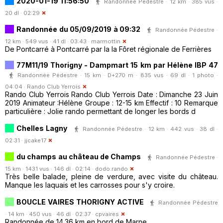
2020-01-19 11:56:50
Randonnée Pédestre · 12 km · 385 vus ·
20 dl · 02:29
Randonnée du 05/09/2019 à 09:32
Randonnée Pédestre ·
12 km · 549 vus · 41 dl · 03:43 ·
marmottin
De Pontcarré à Pontcarré par la la Fôret régionale de Ferrières
77M11/19 Thorigny - Dampmart 15 km par Hélène IBP 47
Randonnée Pédestre · 15 km · D+270 m · 835 vus · 69 dl · 1 photo ·
04:04 ·
Rando Club Yerrois
Rando Club Yerrois Rando Club Yerrois Date : Dimanche 23 Juin
2019 Animateur :Hélène Groupe : 12-15 km Effectif : 10 Remarque
particulière : Jolie rando permettant de longer les bords d
Chelles Lagny
Randonnée Pédestre · 12 km · 442 vus · 38 dl ·
02:31 ·
jjcake17
du champs au château de Champs
Randonnée Pédestre ·
15 km · 1431 vus · 146 dl · 02:14 ·
dodo.rando
Très belle balade, pleine de verdure, avec visite du château.
Manque les laquais et les carrosses pour s'y croire.
BOUCLE VAIRES THORIGNY ACTIVE
Randonnée Pédestre
· 14 km · 450 vus · 46 dl · 02:37 ·
cpvaires
Randonnée de 14.36 km en bord de Marne