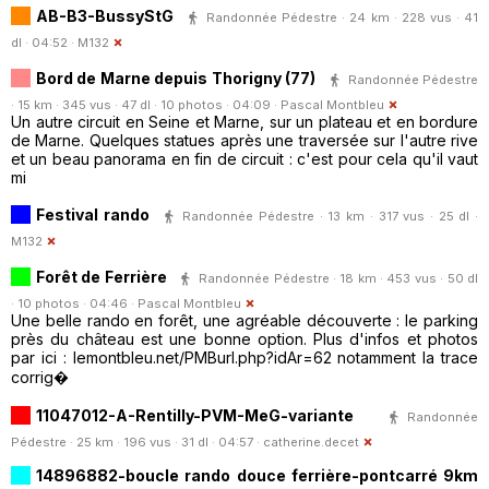
AB-B3-BussyStG
Randonnée Pédestre · 24 km · 228 vus · 41
dl · 04:52 ·
M132
Bord de Marne depuis Thorigny (77)
Randonnée Pédestre
· 15 km · 345 vus · 47 dl · 10 photos · 04:09 ·
Pascal Montbleu
Un autre circuit en Seine et Marne, sur un plateau et en bordure
de Marne. Quelques statues après une traversée sur l'autre rive
et un beau panorama en fin de circuit : c'est pour cela qu'il vaut
mi
Festival rando
Randonnée Pédestre · 13 km · 317 vus · 25 dl ·
M132
Forêt de Ferrière
Randonnée Pédestre · 18 km · 453 vus · 50 dl
· 10 photos · 04:46 ·
Pascal Montbleu
Une belle rando en forêt, une agréable découverte : le parking
près du château est une bonne option. Plus d'infos et photos
par ici : lemontbleu.net/PMBurl.php?idAr=62 notamment la trace
corrig�
11047012-A-Rentilly-PVM-MeG-variante
Randonnée
Pédestre · 25 km · 196 vus · 31 dl · 04:57 ·
catherine.decet
14896882-boucle rando douce ferrière-pontcarré 9km