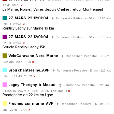
28 dl · 05:31
La Marne, Noisiel, Vaires depuis Chelles, retour Montfermeil
27-MARS-22 12:01:04
Randonnée Pédestre · 16 km · 220 vus
· 32 dl · 02:42
Rentilly Lagny sur Marne 16 km
27-MARS-22 12:01:04
Randonnée Pédestre · 16 km · 385 vus
· 23 dl · 02:42
Boucle Rentilly-Lagny 15k
VeloCaravane Nord-Marne
Randonnée Pédestre · 21 km ·
252 vus · 20 dl ·
Hub
Brou chantereine_AVF
Randonnée Pédestre · 13 km · 223 vus
· 34 dl · 02:43 ·
Tun77
Lagny-Thorigny à Meaux
Randonnée Pédestre · 22 km ·
D+360 m · 267 vus · 33 dl · 05:25 ·
Esquimaux
Randonnée de 22 km en ligne
Fresnes sur marne_AVF
Randonnée Pédestre · 17 km · 210
vus · 22 dl ·
Tun77