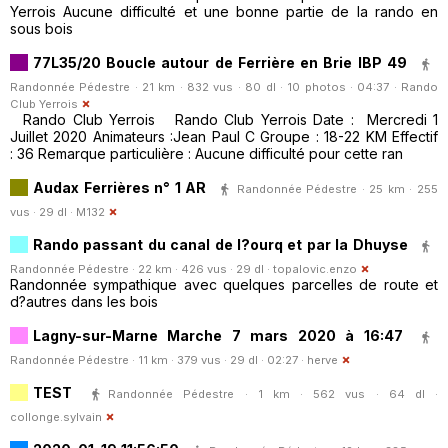
Yerrois Aucune difficulté et une bonne partie de la rando en
sous bois
77L35/20 Boucle autour de Ferrière en Brie IBP 49
Randonnée Pédestre · 21 km · 832 vus · 80 dl · 10 photos · 04:37 ·
Rando
Club Yerrois
Rando Club Yerrois Rando Club Yerrois Date : Mercredi 1
Juillet 2020 Animateurs :Jean Paul C Groupe : 18-22 KM Effectif
: 36 Remarque particulière : Aucune difficulté pour cette ran
Audax Ferrières n° 1 AR
Randonnée Pédestre · 25 km · 255
vus · 29 dl ·
M132
Rando passant du canal de l?ourq et par la Dhuyse
Randonnée Pédestre · 22 km · 426 vus · 29 dl ·
topalovic.enzo
Randonnée sympathique avec quelques parcelles de route et
d?autres dans les bois
Lagny-sur-Marne Marche 7 mars 2020 à 16:47
Randonnée Pédestre · 11 km · 379 vus · 29 dl · 02:27 ·
herve
TEST
Randonnée Pédestre · 1 km · 562 vus · 64 dl ·
collonge.sylvain