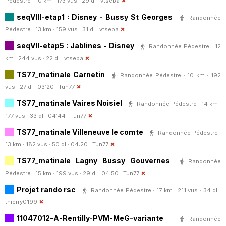
Pédestre · 10 km · 173 vus · 29 dl ·
vtseba
seqVIII-etap1 : Disney - Bussy St Georges
Randonnée
Pédestre · 13 km · 159 vus · 31 dl ·
vtseba
seqVII-etap5 : Jablines - Disney
Randonnée Pédestre · 12
km · 244 vus · 22 dl ·
vtseba
TS77_matinale Carnetin
Randonnée Pédestre · 10 km · 192
vus · 27 dl · 03:20 ·
Tun77
TS77_matinale Vaires Noisiel
Randonnée Pédestre · 14 km ·
177 vus · 33 dl · 04:44 ·
Tun77
TS77_matinale Villeneuve le comte
Randonnée Pédestre ·
13 km · 182 vus · 50 dl · 04:20 ·
Tun77
TS77_matinale Lagny Bussy Gouvernes
Randonnée
Pédestre · 15 km · 199 vus · 29 dl · 04:50 ·
Tun77
Projet rando rsc
Randonnée Pédestre · 17 km · 211 vus · 34 dl ·
thierry0199
11047012-A-Rentilly-PVM-MeG-variante
Randonnée