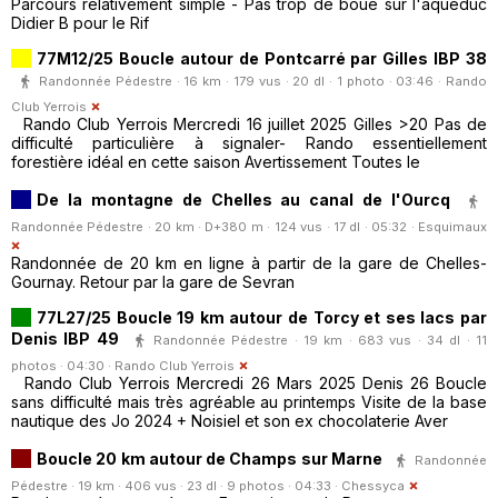
Parcours relativement simple - Pas trop de boue sur l'aqueduc
Didier B pour le Rif
77M12/25 Boucle autour de Pontcarré par Gilles IBP 38
Randonnée Pédestre · 16 km · 179 vus · 20 dl · 1 photo · 03:46 ·
Rando
Club Yerrois
Rando Club Yerrois Mercredi 16 juillet 2025 Gilles >20 Pas de
difficulté particulière à signaler- Rando essentiellement
forestière idéal en cette saison Avertissement Toutes le
De la montagne de Chelles au canal de l'Ourcq
Randonnée Pédestre · 20 km · D+380 m · 124 vus · 17 dl · 05:32 ·
Esquimaux
Randonnée de 20 km en ligne à partir de la gare de Chelles-
Gournay. Retour par la gare de Sevran
77L27/25 Boucle 19 km autour de Torcy et ses lacs par
Denis IBP 49
Randonnée Pédestre · 19 km · 683 vus · 34 dl · 11
photos · 04:30 ·
Rando Club Yerrois
Rando Club Yerrois Mercredi 26 Mars 2025 Denis 26 Boucle
sans difficulté mais très agréable au printemps Visite de la base
nautique des Jo 2024 + Noisiel et son ex chocolaterie Aver
Boucle 20 km autour de Champs sur Marne
Randonnée
Pédestre · 19 km · 406 vus · 23 dl · 9 photos · 04:33 ·
Chessyca