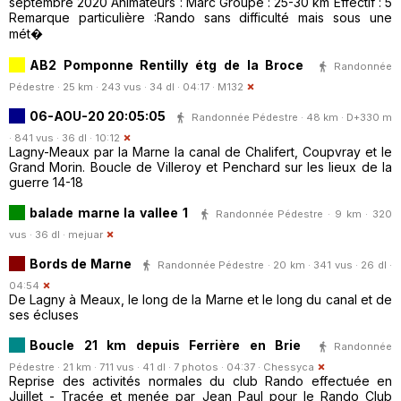
septembre 2020 Animateurs : Marc Groupe : 25-30 km Effectif : 5
Remarque particulière :Rando sans difficulté mais sous une
mét�
AB2 Pomponne Rentilly étg de la Broce
Randonnée
Pédestre · 25 km · 243 vus · 34 dl · 04:17 ·
M132
06-AOU-20 20:05:05
Randonnée Pédestre · 48 km · D+330 m
· 841 vus · 36 dl · 10:12
Lagny-Meaux par la Marne la canal de Chalifert, Coupvray et le
Grand Morin. Boucle de Villeroy et Penchard sur les lieux de la
guerre 14-18
balade marne la vallee 1
Randonnée Pédestre · 9 km · 320
vus · 36 dl ·
mejuar
Bords de Marne
Randonnée Pédestre · 20 km · 341 vus · 26 dl ·
04:54
De Lagny à Meaux, le long de la Marne et le long du canal et de
ses écluses
Boucle 21 km depuis Ferrière en Brie
Randonnée
Pédestre · 21 km · 711 vus · 41 dl · 7 photos · 04:37 ·
Chessyca
Reprise des activités normales du club Rando effectuée en
Juillet - Tracée et menée par Jean Paul pour le Rando Club