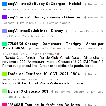
seqVIII-etap2 : Bussy St Georges - Noisiel
Randonnée
Pédestre · 10 km · 194 vus · 32 dl ·
pierre.solomon
seqVIII-etap1 : Disney - Bussy St Georges
Randonnée
Pédestre · 13 km · 215 vus · 23 dl ·
pierre.solomon
seqVII-etap5 : Jablines - Disney
Randonnée Pédestre · 12
km · 230 vus · 27 dl ·
pierre.solomon
77L95/21 Chessy - Dampmart - Thorigny - Annet par
Marc L IBP 58
Randonnée Pédestre · 22 km · D+210 m · 765 vus · 37
dl · 7 photos · 04:53 ·
Rando Club Yerrois
Rando Club Yerrois Rando Club Yerrois Date : Dimanche 14
novembre 2021 Animateurs :Marc L Groupe : 18-22 KM Effectif :8
Remarque particulière : Circuit sans difficultés particulières
Forêt de Ferrières 10 OCT 2021 08:14
Randonnée
Pédestre · 30 km · 293 vus · 33 dl · 05:14
Parcours 30 km du club Amitié-Nature de Pontcarré
Noisiel 3 châteaux 001
Randonnée Pédestre · 21 km · 269
vus · 30 dl ·
Bashar
12549311-Tour de la forêt des Vallières
Randonnée