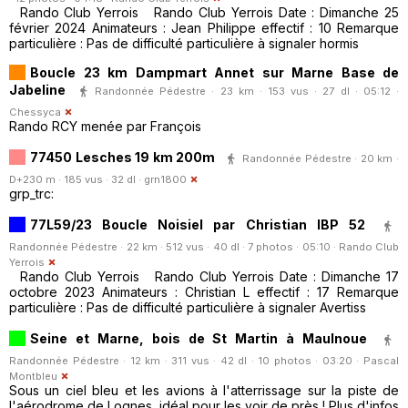
Rando Club Yerrois Rando Club Yerrois Date : Dimanche 25
février 2024 Animateurs : Jean Philippe effectif : 10 Remarque
particulière : Pas de difficulté particulière à signaler hormis
Boucle 23 km Dampmart Annet sur Marne Base de
Jabeline
Randonnée Pédestre · 23 km · 153 vus · 27 dl · 05:12 ·
Chessyca
Rando RCY menée par François
77450 Lesches 19 km 200m
Randonnée Pédestre · 20 km ·
D+230 m · 185 vus · 32 dl ·
grn1800
grp_trc:
77L59/23 Boucle Noisiel par Christian IBP 52
Randonnée Pédestre · 22 km · 512 vus · 40 dl · 7 photos · 05:10 ·
Rando Club
Yerrois
Rando Club Yerrois Rando Club Yerrois Date : Dimanche 17
octobre 2023 Animateurs : Christian L effectif : 17 Remarque
particulière : Pas de difficulté particulière à signaler Avertiss
Seine et Marne, bois de St Martin à Maulnoue
Randonnée Pédestre · 12 km · 311 vus · 42 dl · 10 photos · 03:20 ·
Pascal
Montbleu
Sous un ciel bleu et les avions à l'atterrissage sur la piste de
l'aérodrome de Lognes, idéal pour les voir de près ! Plus d'infos