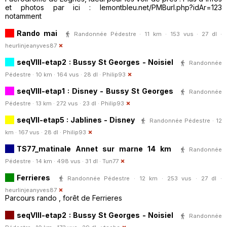
et photos par ici : lemontbleu.net/PMBurl.php?idAr=123
notamment
Rando mai
Randonnée Pédestre · 11 km · 153 vus · 27 dl ·
heurlinjeanyves87
seqVIII-etap2 : Bussy St Georges - Noisiel
Randonnée
Pédestre · 10 km · 164 vus · 28 dl ·
Philip93
seqVIII-etap1 : Disney - Bussy St Georges
Randonnée
Pédestre · 13 km · 272 vus · 23 dl ·
Philip93
seqVII-etap5 : Jablines - Disney
Randonnée Pédestre · 12
km · 167 vus · 28 dl ·
Philip93
TS77_matinale Annet sur marne 14 km
Randonnée
Pédestre · 14 km · 498 vus · 31 dl ·
Tun77
Ferrieres
Randonnée Pédestre · 12 km · 253 vus · 27 dl ·
heurlinjeanyves87
Parcours rando , forêt de Ferrieres
seqVIII-etap2 : Bussy St Georges - Noisiel
Randonnée