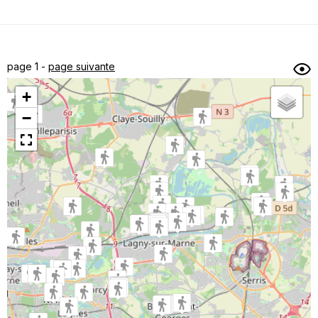
Dénivelé min/max
Auteur
Dossier
et
page 1 -
page suivante
sous-dossiers
+
Trier par
−
Horodatage
Photos