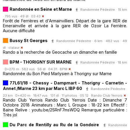
Randonnée en Seine et Marne
Randonnée Pédestre · 15 km
· 795 vus · 49 dl · 03:43
Forêt de Ferrières et d'Armainvilliers. Départ de la gare RER de
Emerainville et arrivée à la gare RER de Ozoir La Ferrière.
Aucune difficulté
Bussy St Georges
Randonnée Pédestre · 6 km · 482 vus · 49
dl ·
clalaur
Rando a la recherche de Geocache un dimanche en famille
BPM - THORIGNY SUR MARNE
Randonnée Pédestre · 18 km
· D+270 m · 583 vus · 56 dl · 04:31 ·
BPM
Randonnée du Bon Pied Marlysien à Thorigny sur Marne
77L61/18 - Chessy - Dampmart - Thorigny - Carnetin -
Annet /Marne 23 km par Marc L IBP 60
Randonnée Pédestre ·
23 km · D+420 m · 1847 vus · 131 dl · 11 photos · 05:12 ·
Rando Club Yerrois
Rando Club Yerrois Rando Club Yerrois Date : Dimanche 7
Octobre 2018 Animateurs : Marc L Groupe : 18-22 km Effectif :
8aine Relive : youtu.be/2SRnF7msWDQ Remarque particuliére :
Très jol
Du Parc de Rentilly au Ru de la Gondoire
Randonnée