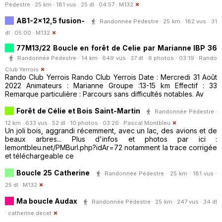
Pédestre · 25 km · 181 vus · 25 dl · 04:57 ·
M132
AB1-2x12,5 fusion-
Randonnée Pédestre · 25 km · 182 vus · 31
dl · 05:00 ·
M132
77M13/22 Boucle en forêt de Celie par Marianne IBP 36
Randonnée Pédestre · 14 km · 649 vus · 37 dl · 6 photos · 03:19 ·
Rando
Club Yerrois
Rando Club Yerrois Rando Club Yerrois Date : Mercredi 31 Août
2022 Animateurs : Marianne Groupe :13-15 km Effectif : 33
Remarque particulière : Parcours sans difficultés notables. Av
Forêt de Célie et Bois Saint-Martin
Randonnée Pédestre ·
12 km · 633 vus · 52 dl · 10 photos · 03:26 ·
Pascal Montbleu
Un joli bois, aggrandi récemment, avec un lac, des avions et de
beaux arbres... Plus d'infos et photos par ici :
lemontbleu.net/PMBurl.php?idAr=72 notamment la trace corrigée
et téléchargeable ce
Boucle 25 Catherine
Randonnée Pédestre · 25 km · 181 vus ·
25 dl ·
M132
Ma boucle Audax
Randonnée Pédestre · 25 km · 247 vus · 34 dl
·
catherine.decet