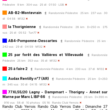
Pédestre · 9 km · 304 vus · 25 dl · 01:50 ·
LGB
AB-B2-Montevrain
Randonnée Pédestre · 25 km · 237 vus · 30
dl · 04:58 ·
M132
la Thorignienne
Randonnée Pédestre · 28 km · D+250 m · 275
vus · 25 dl · 05:52 ·
Tun77
AB4-Pomponne-Descartes
Randonnée Pédestre · 25 km ·
242 vus · 29 dl · 04:59 ·
M132
25 par forêt des Vallières et Villevaudé
Randonnée
Pédestre · 25 km · 353 vus · 35 dl ·
M132
25 à faire 2
Randonnée Pédestre · 4 km · 230 vus · 27 dl ·
M132
Audax Rentilly n°7 (AR)
Randonnée Pédestre · 25 km · D+250
m · 345 vus · 30 dl · 04:15 ·
M132
77XL55/20 Lagny - Dampmart - Thorigny - Annet sur
Marne par Marc L IBP 66
Randonnée Pédestre · 26 km · D+390 m
· 916 vus · 58 dl · 10 photos · 05:16 ·
Rando Club Yerrois
Rando Club Yerrois Rando Club Yerrois Date : Dimanche 27