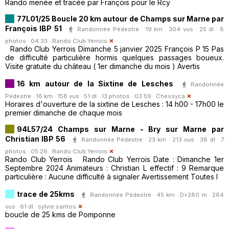
Rando menée et tracée par François pour le Rcy
77L01/25 Boucle 20 km autour de Champs sur Marne par
François IBP 51
Randonnée Pédestre · 19 km · 304 vus · 25 dl · 8
photos · 04:33 ·
Rando Club Yerrois
Rando Club Yerrois Dimanche 5 janvier 2025 François P 15 Pas
de difficulté particulière hormis quelques passages boueux.
Visite gratuite du château ( 1er dimanche du mois ) Avertis
16 km autour de la Sixtine de Lesches
Randonnée
Pédestre · 16 km · 158 vus · 51 dl · 13 photos · 03:59 ·
Chessyca
Horaires d'ouverture de la sixtine de Lesches : 14 h00 - 17h00 le
premier dimanche de chaque mois
94L57/24 Champs sur Marne - Bry sur Marne par
Christian IBP 56
Randonnée Pédestre · 23 km · 213 vus · 38 dl · 7
photos · 05:26 ·
Rando Club Yerrois
Rando Club Yerrois Rando Club Yerrois Date : Dimanche 1er
Septembre 2024 Animateurs : Christian L effectif : 9 Remarque
particulière : Aucune difficulté à signaler Avertissement Toutes l
trace de 25kms
Randonnée Pédestre · 45 km · D+280 m · 264
vus · 61 dl ·
sylvie.santos
boucle de 25 kms de Pomponne