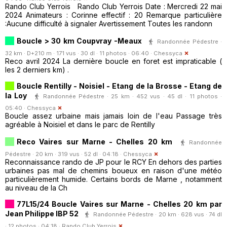
Rando Club Yerrois Rando Club Yerrois Date : Mercredi 22 mai
2024 Animateurs : Corinne effectif : 20 Remarque particulière
:Aucune difficulté à signaler Avertissement Toutes les randonn
Boucle > 30 km Coupvray -Meaux
Randonnée Pédestre ·
32 km · D+210 m · 171 vus · 30 dl · 11 photos · 06:40 ·
Chessyca
Reco avril 2024 La dernière boucle en foret est impraticable (
les 2 derniers km) .
Boucle Rentilly - Noisiel - Etang de la Brosse - Etang de
la Loy
Randonnée Pédestre · 25 km · 452 vus · 45 dl · 11 photos ·
05:40 ·
Chessyca
Boucle assez urbaine mais jamais loin de l'eau Passage très
agréable à Noisiel et dans le parc de Rentilly
Reco Vaires sur Marne - Chelles 20 km
Randonnée
Pédestre · 20 km · 319 vus · 52 dl · 04:18 ·
Chessyca
Reconnaissance rando de JP pour le RCY En dehors des parties
urbaines pas mal de chemins boueux en raison d'une météo
particulièrement humide. Certains bords de Marne , notamment
au niveau de la Ch
77L15/24 Boucle Vaires sur Marne - Chelles 20 km par
Jean Philippe IBP 52
Randonnée Pédestre · 20 km · 628 vus · 74 dl
· 12 photos · 04:18 ·
Rando Club Yerrois