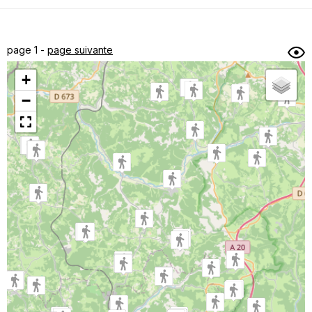
Dénivelé min/max
Auteur
Dossier
et
page 1 -
page suivante
sous-dossiers
+
Trier par
−
Horodatage
Photos