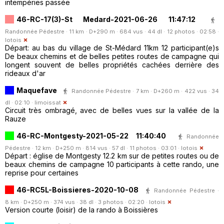
intempéries passée
46-RC-17(3)-St Medard-2021-06-26 11:47:12
Randonnée Pédestre · 11 km · D+290 m · 684 vus · 44 dl · 12 photos · 02:58 ·
lotois
Départ: au bas du village de St-Médard 11km 12 participant(e)s
De beaux chemins et de belles petites routes de campagne qui
longent souvent de belles propriétés cachées derrière des
rideaux d'ar
Maquefave
Randonnée Pédestre · 7 km · D+260 m · 422 vus · 34
dl · 02:10 ·
limoissat
Circuit très ombragé, avec de belles vues sur la vallée de la
Rauze
46-RC-Montgesty-2021-05-22 11:40:40
Randonnée
Pédestre · 12 km · D+250 m · 814 vus · 57 dl · 11 photos · 03:01 ·
lotois
Départ : église de Montgesty 12.2 km sur de petites routes ou de
beaux chemins de campagne 10 participants à cette rando, une
reprise pour certaines
46-RC5L-Boissieres-2020-10-08
Randonnée Pédestre ·
8 km · D+250 m · 374 vus · 38 dl · 3 photos · 02:20 ·
lotois
Version courte (loisir) de la rando à Boissières