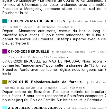
Eglise de Montgesty - Le menhir de Courtis 16 Randonneurs, 8
femmes et 8 hommes pour cette randonnée avec une météo
frisquette à Montgesty, commune située tout au sud de la
Bouriane. Un joli
19-03-2026 MAXOU BROUELLES
Randonnée Pédestre · 9
km · D+290 m · 75 vus · 6 dl · 13 photos ·
avisofox
Départ : Monument aux morts, chemin du bas le long du
cimetière Nous étions 19 pour cette randonnée de 9 km au
départ de Maxou via Brouelles. Un temps superbe avec le ciel
bleu et l’herbe b
07-03-2026 BROUELLE
Randonnée Pédestre · 12 km · D+230
m · 101 vus · 11 dl · 23 photos · 02:47 ·
avisofox
07-03-2026 BROUELLE au MAS DE NAUSSAC Nous étions 7
comme les ’’mercenaires’’ pour cette randonnée de 11,5 km sur
Brouelles. Après avoir contourné l’église, nous longeons sur 3
km le
2026-01-15 Boissières-bois de farcille
Randonnée
Pédestre · 9 km · 80 vus · 5 dl · 9 photos · 02:26 ·
avisofox
Départ entrée de Boissières. Par cette matinée de brouillard
nous étions 15 pour cette randonnée à Boissières comportant 2
boucles jusqu’au Bois de Farcille. Sur les hauteurs, à Bertouille
46-RL-SEGNIERGUES-29-09-25
Randonnée Pédestre · 7