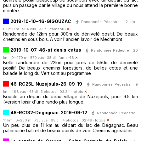
puis un passage par le village ou nous attend la premiere bonne
montée.
2019-10-10-46-GIGOUZAC
Randonnée Pédestre · 12 km ·
D+220 m · 554 vus · 33 dl ·
famar46
Randonnée de 12km pour 300m de dénivelé positif. De beaux
chemins en sous bois. A voir l'ancien lavoir de Mechmont
2019-10-07-46-st denis catus
Randonnée Pédestre · 20
km · D+470 m · 570 vus · 38 dl ·
famar46
Belle randonnée de 22km pour prés de 550m de dénivelé
positif. De beaux chemins forestiers, de belles cotes et une
balade le long du Vert sont au programme
46-RC25L-Nuzejouls-26-09-19
Randonnée Pédestre · 9
km · 488 vus · 45 dl · 3 photos · 02:24 ·
lotois
Boucle au départ du beau village de Nuzéjouls, pour 9.5 km
(version loisir d'une rando plus longue.
46-RC132-Degagnac-2019-09-12
Randonnée Pédestre ·
11 km · D+250 m · 735 vus · 65 dl · 4 photos · 02:49 ·
lotois
Un peu plus de 11 km au départ du lac de Dégagnac. Beau
patrimoine bâti et de beaux points de vue. Chemins agréables