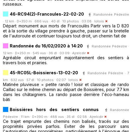
ruisseaux.
46-RC94(2)-Francoules-22-02-20
Randonnée Pédestre
· 12 km · D+350 m · 686 vus · 40 dl · 10 photos · 03:08 ·
lotois
Départ: monument aux morts de Francoulès Partir vers la D 820
et à la sortie du village prendre à gauche, passer sur la bretelle
de l'autoroute et continuer toujours tout droit, un chemin fait de
Randonnée du 16/02/2020 à 14:20
Randonnée Pédestre ·
12 km · D+250 m · 545 vus · 36 dl · 03:09 ·
Ajrelcdir
Agréable circuit empruntant majoritairement des sentiers à
travers bois et prairies.
45-RC05L-Boissieres-13-02-20
Randonnée Pédestre · 7
km · 632 vus · 57 dl · 10 photos · 02:07 ·
lotois
Matinée pluvieuse = petite rando ! loisir et classique de rando
Caillac sur le même chemin au départ de Boissières, pour 7.7 km
dans les châtaigniers. La rando passe derrière l'éco-hameau
bâti
Boissières hors des sentiers connus
Randonnée
Pédestre · 11 km · D+390 m · 488 vus · 35 dl · 02:58 ·
Ajrelcdir
Ce trajet emprunte des chemins non balisés, tracés sur des
propriétés privées parfois. Eviter de les parcourir sans
l'autorisation des propriétaires, particulièrement à l'époque des