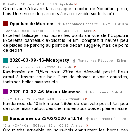
D+440 m · 585 vus · 47 dl · 03:29 ·
Ajrelcdir
Circuit varié à travers la campagne : combe de Nouaillac, pech,
bois. Une erreur de parcours à éviter (visible sur le tracé).
Oppidum de Murcens
Randonnée Pédestre · 14 km · D+410 m
· 1383 vus · 65 dl · 3 photos · 03:48 ·
Nicole.Jean-Marc
Excellent balisage, sauf après les points de vue de l'Oppidum
Excellents panneaux explicatifs 14 km, comptez 4 heures peu
de places de parking au point de départ suggéré, mais ce point
de départ
2020-03-09-46-Montgesty
Randonnée Pédestre · 12 km ·
D+230 m · 708 vus · 52 dl · 03:51 ·
famar46
Randonnée de 11,5km pour 230m de dénivelé positif. Beau
circuit à travers sous-bois Plein de choses à voir : gariottes,
fontaines belles maisons etc..
2020-03-02-46-Maxou-Naussac
Randonnée Pédestre ·
10 km · D+270 m · 717 vus · 53 dl · 03:28 ·
famar46
Randonnée de 10,5 km pour 290m de dénivelé positif. Un peu
de route, mais surtout des chemins en sous bois et pleine nature
Randonnée du 23/02/2020 à 13:49
Randonnée Pédestre ·
15 km · D+440 m · 501 vus · 26 dl · 03:28 ·
Ajrelcdir
Circuit très agréable en sous-bois empruntant les bords des