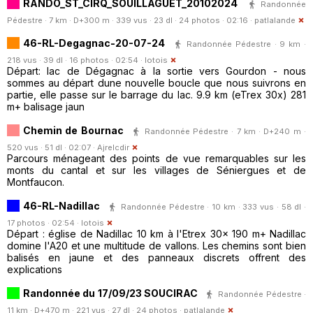
RANDO_ST_CIRQ_SOUILLAGUET_20102024
Randonnée
Pédestre · 7 km · D+300 m · 339 vus · 23 dl · 24 photos · 02:16 ·
patlalande
46-RL-Degagnac-20-07-24
Randonnée Pédestre · 9 km ·
218 vus · 39 dl · 16 photos · 02:54 ·
lotois
Départ: lac de Dégagnac à la sortie vers Gourdon - nous
sommes au départ dune nouvelle boucle que nous suivrons en
partie, elle passe sur le barrage du lac. 9.9 km (eTrex 30x) 281
m+ balisage jaun
Chemin de Bournac
Randonnée Pédestre · 7 km · D+240 m ·
520 vus · 51 dl · 02:07 ·
Ajrelcdir
Parcours ménageant des points de vue remarquables sur les
monts du cantal et sur les villages de Séniergues et de
Montfaucon.
46-RL-Nadillac
Randonnée Pédestre · 10 km · 333 vus · 58 dl ·
17 photos · 02:54 ·
lotois
Départ : église de Nadillac 10 km à l'Etrex 30x 190 m+ Nadillac
domine l'A20 et une multitude de vallons. Les chemins sont bien
balisés en jaune et des panneaux discrets offrent des
explications
Randonnée du 17/09/23 SOUCIRAC
Randonnée Pédestre ·
11 km · D+470 m · 221 vus · 27 dl · 24 photos ·
patlalande