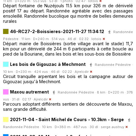
11 km · D+320 m · 553 vus · 53 dl · 1 photo · 02:47 ·
lotois
Départ fontaine de Nuzéjouls 11.5 km pour 326 m de dénivelé
positif 17 au départ. Randonnée agréable avec des passages
ensoleillé. Randonnée bucolique qui montre de belles demeures
rurales
46-RC27-2-Boissieres-2021-11-27 11:34:12
Randonnée
Pédestre · 11 km · D+240 m · 514 vus · 46 dl · 02:32 ·
lotois
Départ: mairie de Boissières (sortie village avant le stade) 11,7
km pour un dénivelé de 244 m 6 participants à cette boucle au
pied de la Bouriane, dans les bois et les sous-bois de Boissière
Les bois de Gigouzac à Mechmont
Randonnée Pédestre ·
10 km · D+230 m · 424 vus · 46 dl · 02:22 ·
Ajrelcdir
Circuit tranquille arpentant les bois et la campagne autour de
Gigouzac jusqu'à Mechmont.
Maxou autrement
Randonnée Pédestre · 8 km · D+220 m · 378
vus · 31 dl · 02:17 ·
Ajrelcdir
Parcours adoptant différents sentiers de découverte de Maxou,
sans grande difficulté.
2021-11-04 - Saint Michel de Cours - 10.3km - Serge
Randonnée Pédestre · 10 km · D+380 m · 487 vus · 30 dl ·
serge.austruy