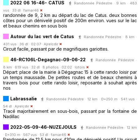
2022 06 16-46- CATUS
Randonnée Pédestre · 9 km · 483
vus · 33 dl ·
famar46
randonnée de 9, 2 km au départ du lac de Catus. deux bonnes
côtes pour un dénivelé positif de 200m environ. vues sur le lac
et beaux chemins en sous bois
Autour du lac vert de Catus
Randonnée Pédestre · 8 km ·
431 vus · 36 dl · 02:07 ·
Ajrelcdir
Circuit facile, passant par de magnifiques gariottes.
46-RC106L-Degagnac-09-06-22
Randonnée Pédestre ·
8 km · 619 vus · 32 dl · 8 photos · 02:02 ·
lotois
Départ: place de la mairie à Dégagnac 15 à cette rando loisir par
un temps maussade. De petites routes et de beaux chemins à
travers bois pour cette rando loisir, reposante à souhait après
nos
Labrassalie
Randonnée Pédestre · 12 km · D+250 m · 541 vus ·
54 dl ·
Ajrelcdir
Tracé majoritairement en sous-bois, passant par la fontaine de
Nadillac
2022-05-09-46-NUZEJOULS
Randonnée Pédestre · 12 km
· D+310 m · 567 vus · 53 dl ·
famar46
Randonnée de 12,5 km pour 430m de dénivelé positif. Un circuit