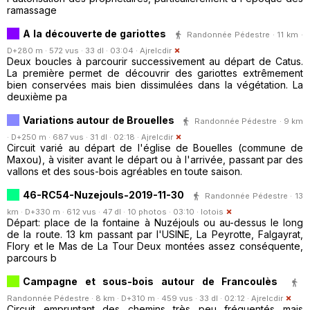
ramassage
A la découverte de gariottes
Randonnée Pédestre · 11 km ·
D+280 m · 572 vus · 33 dl · 03:04 ·
Ajrelcdir
Deux boucles à parcourir successivement au départ de Catus.
La première permet de découvrir des gariottes extrêmement
bien conservées mais bien dissimulées dans la végétation. La
deuxième pa
Variations autour de Brouelles
Randonnée Pédestre · 9 km
· D+250 m · 687 vus · 31 dl · 02:18 ·
Ajrelcdir
Circuit varié au départ de l'église de Bouelles (commune de
Maxou), à visiter avant le départ ou à l'arrivée, passant par des
vallons et des sous-bois agréables en toute saison.
46-RC54-Nuzejouls-2019-11-30
Randonnée Pédestre · 13
km · D+330 m · 612 vus · 47 dl · 10 photos · 03:10 ·
lotois
Départ: place de la fontaine à Nuzéjouls ou au-dessus le long
de la route. 13 km passant par l'USINE, La Peyrotte, Falgayrat,
Flory et le Mas de La Tour Deux montées assez conséquente,
parcours b
Campagne et sous-bois autour de Francoulès
Randonnée Pédestre · 8 km · D+310 m · 459 vus · 33 dl · 02:12 ·
Ajrelcdir
Circuit empruntant des chemins très peu fréquentés mais