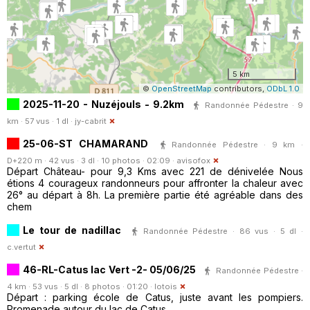
5 km
©
OpenStreetMap
contributors,
ODbL 1.0
2025-11-20 - Nuzéjouls - 9.2km
Randonnée Pédestre · 9
km · 57 vus · 1 dl ·
jy-cabrit
25-06-ST CHAMARAND
Randonnée Pédestre · 9 km ·
D+220 m · 42 vus · 3 dl · 10 photos · 02:09 ·
avisofox
Départ Château- pour 9,3 Kms avec 221 de dénivelée Nous
étions 4 courageux randonneurs pour affronter la chaleur avec
26° au départ à 8h. La première partie été agréable dans des
chem
Le tour de nadillac
Randonnée Pédestre · 86 vus · 5 dl ·
c.vertut
46-RL-Catus lac Vert -2- 05/06/25
Randonnée Pédestre ·
4 km · 53 vus · 5 dl · 8 photos · 01:20 ·
lotois
Départ : parking école de Catus, juste avant les pompiers.
Promenade autour du lac de Catus.