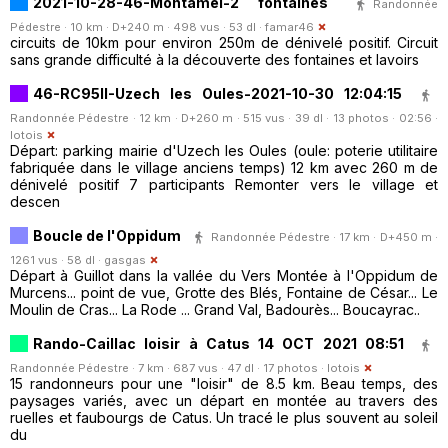
2021-10-28-46-Montamel-2 fontaines
Randonnée
Pédestre · 10 km · D+240 m · 498 vus · 53 dl ·
famar46
circuits de 10km pour environ 250m de dénivelé positif. Circuit
sans grande difficulté à la découverte des fontaines et lavoirs
46-RC95II-Uzech les Oules-2021-10-30 12:04:15
Randonnée Pédestre · 12 km · D+260 m · 515 vus · 39 dl · 13 photos · 02:56 ·
lotois
Départ: parking mairie d'Uzech les Oules (oule: poterie utilitaire
fabriquée dans le village anciens temps) 12 km avec 260 m de
dénivelé positif 7 participants Remonter vers le village et
descen
Boucle de l'Oppidum
Randonnée Pédestre · 17 km · D+450 m ·
1261 vus · 58 dl ·
gasgas
Départ à Guillot dans la vallée du Vers Montée à l'Oppidum de
Murcens... point de vue, Grotte des Blés, Fontaine de César... Le
Moulin de Cras... La Rode ... Grand Val, Badourès... Boucayrac..
Rando-Caillac loisir à Catus 14 OCT 2021 08:51
Randonnée Pédestre · 7 km · 687 vus · 47 dl · 17 photos ·
lotois
15 randonneurs pour une "loisir" de 8.5 km. Beau temps, des
paysages variés, avec un départ en montée au travers des
ruelles et faubourgs de Catus. Un tracé le plus souvent au soleil
du