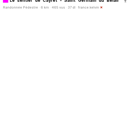
Le sentier de Cayret - Saint Germain du Belair
Randonnée Pédestre · 6 km · 465 vus · 37 dl ·
france.kelvin