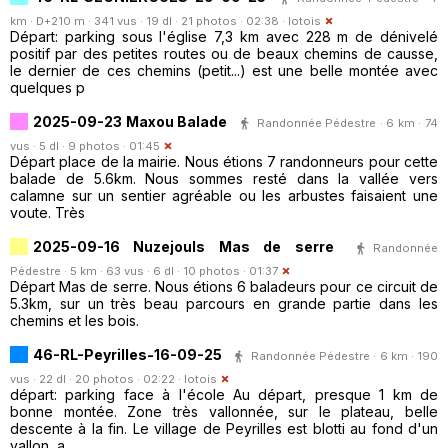
km · D+210 m · 341 vus · 19 dl · 21 photos · 02:38 ·
lotois
Départ: parking sous l'église 7,3 km avec 228 m de dénivelé
positif par des petites routes ou de beaux chemins de causse,
le dernier de ces chemins (petit...) est une belle montée avec
quelques p
2025-09-23 Maxou Balade
Randonnée Pédestre · 6 km · 74
vus · 5 dl · 9 photos · 01:45
Départ place de la mairie. Nous étions 7 randonneurs pour cette
balade de 5.6km. Nous sommes resté dans la vallée vers
calamne sur un sentier agréable ou les arbustes faisaient une
voute. Très
2025-09-16 Nuzejouls Mas de serre
Randonnée
Pédestre · 5 km · 63 vus · 6 dl · 10 photos · 01:37
Départ Mas de serre. Nous étions 6 baladeurs pour ce circuit de
5.3km, sur un très beau parcours en grande partie dans les
chemins et les bois.
46-RL-Peyrilles-16-09-25
Randonnée Pédestre · 6 km · 190
vus · 22 dl · 20 photos · 02:22 ·
lotois
départ: parking face à l'école Au départ, presque 1 km de
bonne montée. Zone très vallonnée, sur le plateau, belle
descente à la fin. Le village de Peyrilles est blotti au fond d'un
vallon, a