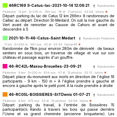
46RC169 II-Catus-lac-2021-10-14 12:06:21
Randonnée
Pédestre · 12 km · D+270 m · 785 vus · 78 dl · 17 photos · 03:00 ·
lotois
Départ: parking du lac de Catus 12 km 266m+ 8 randonneurs de
Caillac au départ. Direction St-Médard. On suit la rive gauche du
Vert avant de remonter au Causse de Cahors et avant de
descendre à S
2021-10-11-46-Catus-Saint Médart
Randonnée Pédestre
· 11 km · D+240 m · 561 vus · 42 dl · 03:43 ·
famar46
Randonnée de 11km pour environ 280m de dénivelé : de beaux
sentiers en sous bois, un traverse de village et vue sur son
château et passage auprès d'un gouffre.
46-RC42L-Maxou-Brouelles-23-09-21
Randonnée
Pédestre · 9 km · D+230 m · 634 vus · 47 dl · 15 photos · 02:13 ·
lotois
Départ: place du monument aux morts en direction de l'église 16
participants - 9 km - 150 m + A l'église prendre à gauche et
encore à gauche après le petit pont. A la route prendre à droite
46-RC05L-BOISSIERES-StTDenis 01-07-21
Randonnée
Pédestre · 8 km · 472 vus · 53 dl · 10 photos · 02:09 ·
lotois
Départ: parking du travail, à l'entrée de Boissières 15
participant(e)s Rando à travers les bois qui passe derrière
l'Usine et sa grand cheminée (ancienne briqueterie). Les