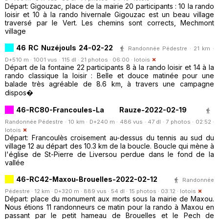
Départ: Gigouzac, place de la mairie 20 participants : 10 la rando
loisir et 10 à la rando hivernale Gigouzac est un beau village
traversé par le Vert. Les chemins sont corrects, Mechmont
village
46 RC Nuzéjouls 24-02-22
Randonnée Pédestre · 21 km ·
D+510 m · 1001 vus · 115 dl · 21 photos · 06:00 ·
lotois
Départ de la fontaine 22 participants 8 à la rando loisir et 14 à la
rando classique la loisir : Belle et douce matinée pour une
balade très agréable de 8.6 km, à travers une campagne
dispos�
46-RC80-Francoules-La Rauze-2022-02-19
Randonnée Pédestre · 10 km · D+240 m · 486 vus · 47 dl · 7 photos · 02:52 ·
lotois
Départ: Francoulès croisement au-dessus du tennis au sud du
village 12 au départ des 10.3 km de la boucle. Boucle qui mène à
l'église de St-Pierre de Liversou perdue dans le fond de la
vallée
46-RC42-Maxou-Brouelles-2022-02-12
Randonnée
Pédestre · 12 km · D+320 m · 889 vus · 54 dl · 15 photos · 03:12 ·
lotois
Départ: place du monument aux morts sous la mairie de Maxou.
Nous étions 11 randonneurs ce matin pour la rando à Maxou en
passant par le petit hameau de Brouelles et le Pech de