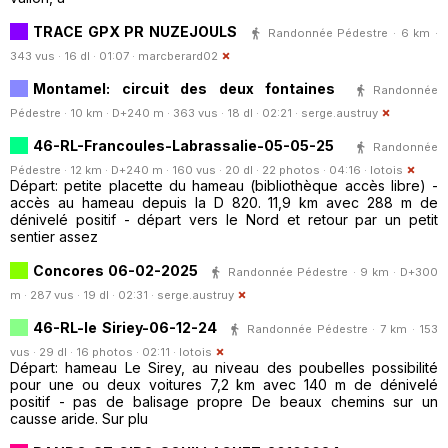
TRACE GPX PR NUZEJOULS
Randonnée Pédestre · 6 km ·
343 vus · 16 dl · 01:07 ·
marcberard02
Montamel: circuit des deux fontaines
Randonnée
Pédestre · 10 km · D+240 m · 363 vus · 18 dl · 02:21 ·
serge.austruy
46-RL-Francoules-Labrassalie-05-05-25
Randonnée
Pédestre · 12 km · D+240 m · 160 vus · 20 dl · 22 photos · 04:16 ·
lotois
Départ: petite placette du hameau (bibliothèque accès libre) -
accès au hameau depuis la D 820. 11,9 km avec 288 m de
dénivelé positif - départ vers le Nord et retour par un petit
sentier assez
Concores 06-02-2025
Randonnée Pédestre · 9 km · D+300
m · 287 vus · 19 dl · 02:31 ·
serge.austruy
46-RL-le Siriey-06-12-24
Randonnée Pédestre · 7 km · 153
vus · 29 dl · 16 photos · 02:11 ·
lotois
Départ: hameau Le Sirey, au niveau des poubelles possibilité
pour une ou deux voitures 7,2 km avec 140 m de dénivelé
positif - pas de balisage propre De beaux chemins sur un
causse aride. Sur plu