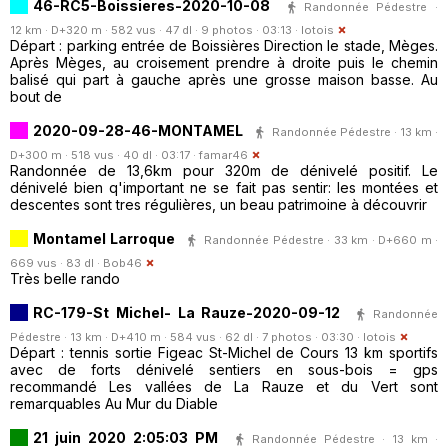
46-RC5-Boissieres-2020-10-08
Randonnée Pédestre ·
12 km · D+320 m · 582 vus · 47 dl · 9 photos · 03:13 ·
lotois
Départ : parking entrée de Boissières Direction le stade, Mèges.
Après Mèges, au croisement prendre à droite puis le chemin
balisé qui part à gauche après une grosse maison basse. Au
bout de
2020-09-28-46-MONTAMEL
Randonnée Pédestre · 13 km ·
D+300 m · 518 vus · 40 dl · 03:17 ·
famar46
Randonnée de 13,6km pour 320m de dénivelé positif. Le
dénivelé bien q'important ne se fait pas sentir: les montées et
descentes sont tres régulières, un beau patrimoine à découvrir
Montamel Larroque
Randonnée Pédestre · 33 km · D+660 m ·
669 vus · 83 dl ·
Bob46
Très belle rando
RC-179-St Michel- La Rauze-2020-09-12
Randonnée
Pédestre · 13 km · D+410 m · 584 vus · 62 dl · 7 photos · 03:30 ·
lotois
Départ : tennis sortie Figeac St-Michel de Cours 13 km sportifs
avec de forts dénivelé sentiers en sous-bois = gps
recommandé Les vallées de La Rauze et du Vert sont
remarquables Au Mur du Diable
21 juin 2020 2:05:03 PM
Randonnée Pédestre · 13 km ·