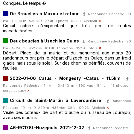
Conques. Le temps �
De Brouelles à Maxou et retour
Randonnée Pédestre · 11
km · D+290 m · 539 vus · 37 dl · 1 photo · 02:50 ·
Ajrelcdir
Circuit nature n'empruntant que très peu de routes
macadamisées.
Deux boucles à Uzech les Oules
Randonnée Pédestre · 20
km · D+750 m · 952 vus · 101 dl · 17 photos · 05:19 ·
lotois
Départ: Place de la mairie et du monument aux morts 20
randonneurs ont pris le départ d'Uzech les Oules, dans un froid
glacial mais sous le soleil. Sur des chemins pétrifiés, couverts de
feuilles
2022-01-06 Catus - Mongesty -Catus - 11.5km
Randonnée Pédestre · 11 km · D+240 m · 390 vus · 54 dl · 15 photos ·
serge.austruy
Circuit de Saint-Martin à Lavercantière
Randonnée
Pédestre · 10 km · D+240 m · 432 vus · 38 dl · 00:23 ·
Ajrelcdir
Visite des coteaux de part et d'autre du ruisseau de Lourajou,
avec ses moulins.
46-RC178L-Nuzejouls-2021-12-02
Randonnée Pédestre ·