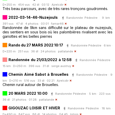
D+250 m · 454 vus · 42 dl · 03:12 ·
Ajrelcdir
Très beau parcours, avec de très rares tronçons goudronnés.
2022-03-14-46-Nuzejouls
Randonnée Pédestre · 9 km ·
391 vus · 47 dl · 4 photos · 03:01 ·
famar46
Randonnée de 9km sans difficulté sur le plateau de nuzejouls,
des sentiers en sous bois où les palombières rivalisent avec les
gariottes et les belles pierres
Rando du 27 MARS 2022 10:17
Randonnée Pédestre · 6 km ·
D+220 m · 251 vus · 36 dl · 24 photos ·
patlalande
Randonnée du 21/03/2022 à 12:58
Randonnée Pédestre ·
15 km · D+250 m · 396 vus · 31 dl ·
serge.austruy
Chemin Aimé Sabot à Brouelles
Randonnée Pédestre · 9
km · D+210 m · 516 vus · 33 dl · 02:21 ·
Ajrelcdir
Chemin rural autour de Brouelles.
20 MARS 2022 10:00
Randonnée Pédestre · 5 km · 223 vus ·
36 dl · 21 photos · 01:28 ·
patlalande
GIGOUZAC LOISIR ET HIVER
Randonnée Pédestre · 18 km ·
D+490 m · 847 vus · 86 dl · 14 photos · 04:45 ·
lotois