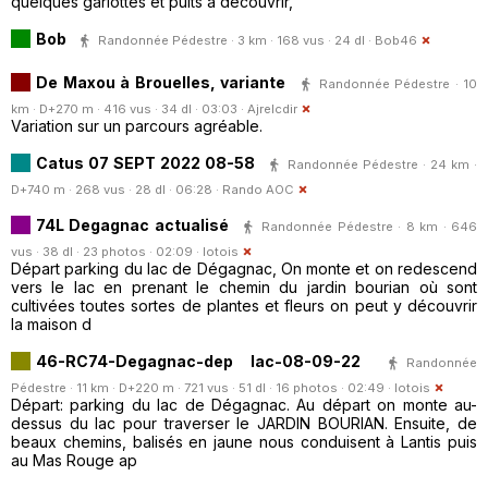
quelques gariottes et puits à découvrir,
Bob
Randonnée Pédestre · 3 km · 168 vus · 24 dl ·
Bob46
De Maxou à Brouelles, variante
Randonnée Pédestre · 10
km · D+270 m · 416 vus · 34 dl · 03:03 ·
Ajrelcdir
Variation sur un parcours agréable.
Catus 07 SEPT 2022 08-58
Randonnée Pédestre · 24 km ·
D+740 m · 268 vus · 28 dl · 06:28 ·
Rando AOC
74L Degagnac actualisé
Randonnée Pédestre · 8 km · 646
vus · 38 dl · 23 photos · 02:09 ·
lotois
Départ parking du lac de Dégagnac, On monte et on redescend
vers le lac en prenant le chemin du jardin bourian où sont
cultivées toutes sortes de plantes et fleurs on peut y découvrir
la maison d
46-RC74-Degagnac-dep lac-08-09-22
Randonnée
Pédestre · 11 km · D+220 m · 721 vus · 51 dl · 16 photos · 02:49 ·
lotois
Départ: parking du lac de Dégagnac. Au départ on monte au-
dessus du lac pour traverser le JARDIN BOURIAN. Ensuite, de
beaux chemins, balisés en jaune nous conduisent à Lantis puis
au Mas Rouge ap