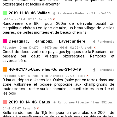
pittoresques et faciles à arpenter.
2019-11-18-46-Vaillac
Randonnée Pédestre · 9 km · D+260 m
· 640 vus · 57 dl · 02:20 ·
famar46
Randonnée de 9Km pour 260m de dénivelé positif. Un
magnifique château en ligne de mire, un beau village de vieilles
pierres, de belles montées et de beaux chemins
Dégagnac, Rampoux, Lavercantière
Randonnée
Pédestre · 10 km · D+270 m · 1479 vus · 66 dl · 02:22 ·
Ajrelcdir
Circuit de découverte de paysages typiques de la Bouriane, en
passant par deux villages pittoresques, Rampoux et
Lavercantière.
46-RC177L-Uzech-les-Oules-31-10-19
Randonnée
Pédestre · 9 km · 611 vus · 41 dl · 7 photos · 02:08 ·
lotois
9 km au départ d'Uzech-les-Oules (oule: pot en terre) dans une
zone vallonnée et boisée propocide aux champignons de
toutes sortes - rester sur les chemins, la cueillette est interdite et
les bois
2019-10-14-46-Catus
Randonnée Pédestre · 11 km · 552 vus ·
34 dl · 03:47 ·
famar46
Belle randonnée de 11,5 km pour un peu plus de 200m de
dénivelé positif.beaucoup de sous-bois avec un départ du lac,