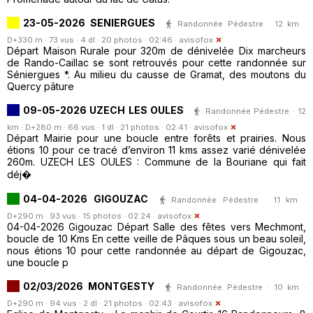
23-05-2026 SENIERGUES
Randonnée Pédestre · 12 km ·
D+330 m · 73 vus · 4 dl · 20 photos · 02:46 ·
avisofox
Départ Maison Rurale pour 320m de dénivelée Dix marcheurs
de Rando-Caillac se sont retrouvés pour cette randonnée sur
Séniergues *. Au milieu du causse de Gramat, des moutons du
Quercy pâture
09-05-2026 UZECH LES OULES
Randonnée Pédestre · 12
km · D+280 m · 66 vus · 1 dl · 21 photos · 02:41 ·
avisofox
Départ Mairie pour une boucle entre forêts et prairies. Nous
étions 10 pour ce tracé d’environ 11 kms assez varié dénivelée
260m. UZECH LES OULES : Commune de la Bouriane qui fait
déj�
04-04-2026 GIGOUZAC
Randonnée Pédestre · 11 km ·
D+290 m · 93 vus · 15 photos · 02:24 ·
avisofox
04-04-2026 Gigouzac Départ Salle des fêtes vers Mechmont,
boucle de 10 Kms En cette veille de Pâques sous un beau soleil,
nous étions 10 pour cette randonnée au départ de Gigouzac,
une boucle p
02/03/2026 MONTGESTY
Randonnée Pédestre · 10 km ·
D+290 m · 94 vus · 2 dl · 21 photos · 02:43 ·
avisofox