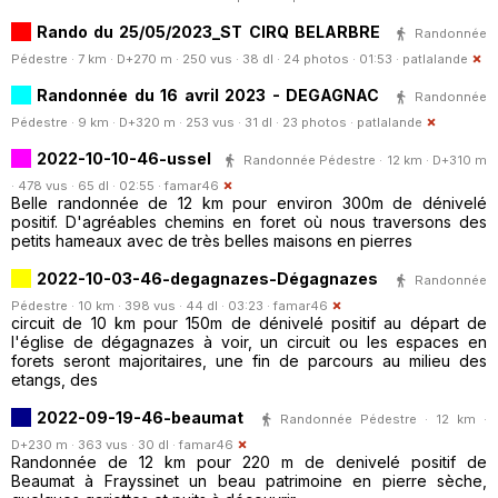
Rando du 25/05/2023_ST CIRQ BELARBRE
Randonnée
Pédestre · 7 km · D+270 m · 250 vus · 38 dl · 24 photos · 01:53 ·
patlalande
Randonnée du 16 avril 2023 - DEGAGNAC
Randonnée
Pédestre · 9 km · D+320 m · 253 vus · 31 dl · 23 photos ·
patlalande
2022-10-10-46-ussel
Randonnée Pédestre · 12 km · D+310 m
· 478 vus · 65 dl · 02:55 ·
famar46
Belle randonnée de 12 km pour environ 300m de dénivelé
positif. D'agréables chemins en foret où nous traversons des
petits hameaux avec de très belles maisons en pierres
2022-10-03-46-degagnazes-Dégagnazes
Randonnée
Pédestre · 10 km · 398 vus · 44 dl · 03:23 ·
famar46
circuit de 10 km pour 150m de dénivelé positif au départ de
l'église de dégagnazes à voir, un circuit ou les espaces en
forets seront majoritaires, une fin de parcours au milieu des
etangs, des
2022-09-19-46-beaumat
Randonnée Pédestre · 12 km ·
D+230 m · 363 vus · 30 dl ·
famar46
Randonnée de 12 km pour 220 m de denivelé positif de
Beaumat à Frayssinet un beau patrimoine en pierre sèche,