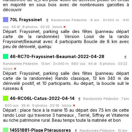
en majorité en sous bois avec de nombreuses gariottes à
découvrir
70L Frayssinet
Randonnée Pédestre · 8 km · D+200 m · 410
vus · 50 dl · 8 photos · 02:22 ·
lotois
Départ: Frayssinet, parking salle des fêtes (panneau départ
carte de la randonnée) Version Loisir de la rando
Frayssinet/Beaumat avec 4 participants Boucle de 8 km avec
peu de dénivelé, quelqu
46-RC70-Frayssinet-Beaumat-2022-04-28
Randonnée Pédestre · 13 km · D+340 m · 660 vus · 44 dl · 6 photos · 03:22 ·
lotois
Départ: Frayssinet, parking salle des fêtes (panneau départ
carte de la randonnée) Rando classique, 13 km 340 m de
dénivelé positif, et 10 participants. Au départ, la boucle suit le
ruisseau &
46-RC06L-Catus-2022-04-14
Randonnée Pédestre · 7 km
· 800 vus · 39 dl · 9 photos · 02:16 ·
lotois
Départ : place face à la mairie 15 au départ des 7.5 km de cette
rando Loisir qui traverse 3 hameaux , Terrié, Siffray et Vitaterne
au riche patrimoine rural. Beau temps toute la matinée et bon
14551881-Plage Ptérausores
Randonnée Pédestre · 10 km ·