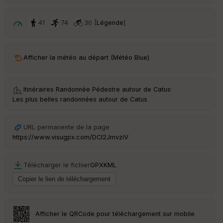
p
ar
t
41
74
30 [
Légende
]
ar
ri
v
Afficher la météo au départ (Météo Blue)
é
e
Itinéraires Randonnée Pédestre autour de
Catus
·
C
Les plus belles randonnées autour de Catus
ou
le
ur
URL permanente de la page
https://www.visugpx.com/DCI2JmvziV
Télécharger le fichier
GPX
KML
Ep
ai
ss
eu
r
Afficher le QRCode pour téléchargement sur mobile