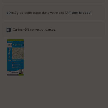
Tr
an
sp
Intégrez cette trace dans votre site [
Afficher le code
]
ar
en
ce
Cartes IGN correspondantes
Po
int
illé
s
S
e
n
s
St
re
et
Vi
e