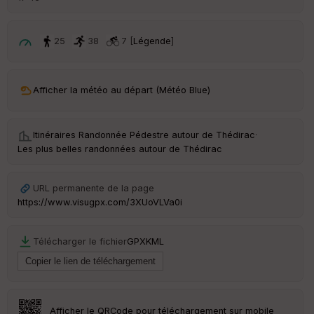
25
38
7 [
Légende
]
Afficher la météo au départ (Météo Blue)
Itinéraires Randonnée Pédestre autour de
Thédirac
·
Les plus belles randonnées autour de Thédirac
URL permanente de la page
https://www.visugpx.com/3XUoVLVa0i
Télécharger le fichier
GPX
KML
Afficher le QRCode pour téléchargement sur mobile