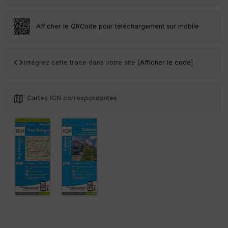
eu
r
Afficher le QRCode pour téléchargement sur mobile
Tr
an
sp
Intégrez cette trace dans votre site [
Afficher le code
]
ar
en
ce
Cartes IGN correspondantes
Po
int
illé
s
S
e
n
s
St