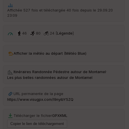
he
r
Affichée 527 fois et téléchargée 40 fois depuis le 29.09.20
d
23:09
é
p
ar
t
46
80
24 [
Légende
]
ar
ri
v
Afficher la météo au départ (Météo Blue)
é
e
Itinéraires Randonnée Pédestre autour de
Montamel
·
C
Les plus belles randonnées autour de Montamel
ou
le
ur
URL permanente de la page
https://www.visugpx.com/l9nyibY5ZQ
Télécharger le fichier
GPX
KML
Ep
ai
ss