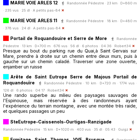
MARIE VOIE ARLES 12
Randonnée Pédestre · 23 km · D+860 m
· 235 vus · 25 dl ·
A petits pas-84
MARIE VOIE ARLES 11
Randonnée Pédestre · 18 km · D+480 m
· 378 vus · 24 dl ·
A petits pas-84
Portail de Roquandouire et Serre de More
Randonnée
Pédestre · 13 km · D+700 m · 676 vus · 56 dl · 6 photos · 04:36 ·
Robert34
Presque au bout du parking rue du Quai,à Saint Gervais sur
Mare, prendre à droite sur un chemin entre deux murs, puis à
gauche sur un chemin caladé. Traverser une zone ouverte,
enjamber un ruisse
Arête de Saint Eutrope Serre de Majous Portail de
Roquandouïre
Randonnée Pédestre · 10 km · D+720 m · 1774 vus ·
126 dl · 6 photos · 04:17 ·
Robert34
Une rando superbe au milieu des paysages sauvages de
l'Espinouse, mais réservée à des randonneurs ayant
l'expérience du terrain montagne, avec une montée très raide,
et quelques passages un peu
SteEutrope-Caissenols-Ourtigas-Ranzigade
Randonnée Pédestre · 15 km · D+1020 m · 403 vus · 35 dl · 05:43 ·
Guigz
Ermitage Saint Thomas VVF Brusque
Randonnée