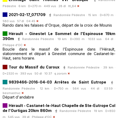
Pédestre · 6 km · D+270 m · 449 vus · 28 dl ·
ltl_64
2021-02-17_071709
Randonnée Pédestre · 15 km · D+670 m ·
580 vus · 57 dl · 04:45
Rando dans les falaises d'Orque, départ de la croix de Mounis
Hérault - Ginestet Le Sommet de l'Espinouse 19km
390m
Randonnée Pédestre · 19 km · D+390 m · 1033 vus · 64 dl ·
Philippe d'OC
Boucle dans le massif de l'Espinouse dans l'Hérault,
stationnement et départ à Ginestet commune de Castanet-le-
Haut, sens horaire.
Tour du Massif du Caroux
Randonnée Pédestre · 39 km ·
D+2320 m · 393 vus · 50 dl · 10:37 ·
q.zorom
9839466-2016-04-03 Arrêtes de Saint Eutrope
Randonnée Pédestre · 12 km · D+750 m · 564 vus · 44 dl · 03:59 ·
besmastruc
Départ d'andabre
Hérault - Castanet-le-Haut Chapelle de Ste-Eutrope Col
de l'Ourtigas 20km 860m
Randonnée Pédestre · 19 km · D+850
m · 545 vus · 39 dl ·
Philippe d'OC