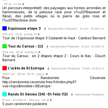
· 101 dl · 01:48
Un parcours interprétatif, des paysages aux formes arrondies et
harmonieuses, de la pelouse rase pour s%u2019asseoir et
flâner, des petits villages où la pierre de grès rose et
l%u2019ardoise domi
Espinouse etape 3
Randonnée Pédestre · 22 km · D+760 m ·
675 vus · 34 dl ·
bmrdp_13
Tour de l Espinouse étape 3 Castanet-le-haut - Cambon Bernard
Tour du Caroux - 2/2
Randonnée Pédestre · 12 km · D+950 m ·
694 vus · 42 dl ·
bmrdp_13
Tour du Caroux : en 2 étapes étape 2 : Cours le Bas - Douch
Bernard
L'arête de St Eutrope
Randonnée Pédestre · 13 km · D+810 m ·
2687 vus · 155 dl · 05:12 ·
jopjov
Pour Randonnée Cévenole
http://randonnee.cevenole.free.fr/index.php5?
vue=topo&modele=StEutrope :
Rando St Géniès (34) -St Félix (12)
Randonnée Pédestre ·
87 km · D+2160 m · 492 vus · 26 dl
5 jours randonnée pedestre