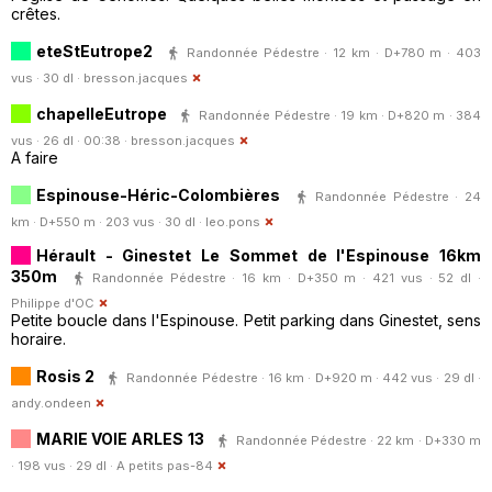
crêtes.
eteStEutrope2
Randonnée Pédestre · 12 km · D+780 m · 403
vus · 30 dl ·
bresson.jacques
chapelleEutrope
Randonnée Pédestre · 19 km · D+820 m · 384
vus · 26 dl · 00:38 ·
bresson.jacques
A faire
Espinouse-Héric-Colombières
Randonnée Pédestre · 24
km · D+550 m · 203 vus · 30 dl ·
leo.pons
Hérault - Ginestet Le Sommet de l'Espinouse 16km
350m
Randonnée Pédestre · 16 km · D+350 m · 421 vus · 52 dl ·
Philippe d'OC
Petite boucle dans l'Espinouse. Petit parking dans Ginestet, sens
horaire.
Rosis 2
Randonnée Pédestre · 16 km · D+920 m · 442 vus · 29 dl ·
andy.ondeen
MARIE VOIE ARLES 13
Randonnée Pédestre · 22 km · D+330 m
· 198 vus · 29 dl ·
A petits pas-84