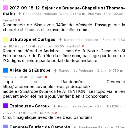
2017-09-18-12-Sejour de Brusque-Chapelle st Thomas-
matin
Randonnée Pédestre · 6 km · D+340 m · 958 vus · 52 dl · 02:09 ·
famar46
Randonnée de 6km avec 340m de dénivelé. Passage par la
chapelle st Thomas et le ravin du même nom
St Eutrope et Ourtigas
Randonnée Pédestre · 17 km · D+1060
m · 1849 vus · 137 dl · 2 photos · 05:05 ·
Kuota34
Rando au départ d'Andabre , montée à Notre Dame de St
Eutrope suivie de l'arrête du même nom, passage par le col de
l'Ourtigas et retour par le portail de Roquandouire.
Arête de St Eutrope
Randonnée Pédestre · 12 km · D+730 m ·
1123 vus · 56 dl ·
Seb3401
Topo sur Randonnées Cevenole
http://randonnee.cevenole.free.fr/index.php5?
modele=StEutrope&vue=carte ATTENTION : Les topo via le lien
peuvent avoir été mis à jour. Vérifier bien la concordanc
Espinouse - Caroux
Randonnée Pédestre · 26 km · D+1260 m ·
758 vus · 47 dl · 07:26 ·
Kuota34
Circuit magnifique avec de très beau panorama.
Cénome/Tauriac de Camarès
Randonnée Pédestre · 19 km