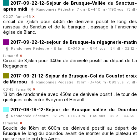
2017-09-22-12-Sejour de Brusque-Vallée du Sanctus-
après midi
Randonnée Pédestre · 7 km · D+440 m · 1190 vus · 73 dl ·
02:27 ·
famar46
circuit de 7,5km pour 440m de dénivelé positif le long des
ruisseau du Sanctus et de la baraque , passage à l'ancienne
église de Blanc.
2017-09-22-12-sejour de Brusque-la régagnerie-matin
Randonnée Pédestre · 8 km · D+340 m · 844 vus · 54 dl · 02:12 ·
famar46
Circuit de 8,5km pour 340m de dénivelé positif au départ de La
Regagnerie
2017-09-21-12-Sejour de Brusque-Col du Coustet croix
de Marcou
Randonnée Pédestre · 13 km · D+450 m · 893 vus · 73 dl ·
03:43 ·
famar46
13 km de randonnée avec 450m de denivele positif . le tour de
quelques cols entre Aveyron et Herault
2017-09-19-12-Sejour de Brusque-vallée du Dourdou
Randonnée Pédestre · 17 km · D+620 m · 1149 vus · 92 dl · 04:59 ·
famar46
Boucle de 16km et 600m de dénivelé positif au départ de
Brusque le long du dourdou avant de monter sur le plateau et
passer par le col des Ayres.