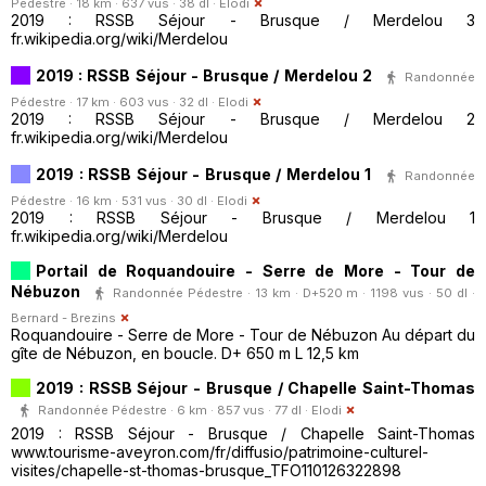
Pédestre · 18 km · 637 vus · 38 dl ·
Elodi
2019 : RSSB Séjour - Brusque / Merdelou 3
fr.wikipedia.org/wiki/Merdelou
2019 : RSSB Séjour - Brusque / Merdelou 2
Randonnée
Pédestre · 17 km · 603 vus · 32 dl ·
Elodi
2019 : RSSB Séjour - Brusque / Merdelou 2
fr.wikipedia.org/wiki/Merdelou
2019 : RSSB Séjour - Brusque / Merdelou 1
Randonnée
Pédestre · 16 km · 531 vus · 30 dl ·
Elodi
2019 : RSSB Séjour - Brusque / Merdelou 1
fr.wikipedia.org/wiki/Merdelou
Portail de Roquandouire - Serre de More - Tour de
Nébuzon
Randonnée Pédestre · 13 km · D+520 m · 1198 vus · 50 dl ·
Bernard - Brezins
Roquandouire - Serre de More - Tour de Nébuzon Au départ du
gîte de Nébuzon, en boucle. D+ 650 m L 12,5 km
2019 : RSSB Séjour - Brusque / Chapelle Saint-Thomas
Randonnée Pédestre · 6 km · 857 vus · 77 dl ·
Elodi
2019 : RSSB Séjour - Brusque / Chapelle Saint-Thomas
www.tourisme-aveyron.com/fr/diffusio/patrimoine-culturel-
visites/chapelle-st-thomas-brusque_TFO110126322898