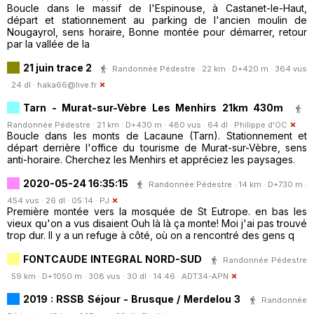
Boucle dans le massif de l'Espinouse, à Castanet-le-Haut,
départ et stationnement au parking de l'ancien moulin de
Nougayrol, sens horaire, Bonne montée pour démarrer, retour
par la vallée de la
21 juin trace 2
Randonnée Pédestre · 22 km · D+420 m · 364 vus
· 24 dl ·
haka66@live.fr
Tarn - Murat-sur-Vèbre Les Menhirs 21km 430m
Randonnée Pédestre · 21 km · D+430 m · 480 vus · 64 dl ·
Philippe d'OC
Boucle dans les monts de Lacaune (Tarn). Stationnement et
départ derrière l'office du tourisme de Murat-sur-Vèbre, sens
anti-horaire. Cherchez les Menhirs et appréciez les paysages.
2020-05-24 16:35:15
Randonnée Pédestre · 14 km · D+730 m ·
454 vus · 26 dl · 05:14 ·
PJ
Première montée vers la mosquée de St Eutrope. en bas les
vieux qu'on a vus disaient Ouh là là ça monte! Moi j'ai pas trouvé
trop dur. Il y a un refuge à côté, où on a rencontré des gens q
FONTCAUDE INTEGRAL NORD-SUD
Randonnée Pédestre
· 59 km · D+1050 m · 308 vus · 30 dl · 14:46 ·
ADT34-APN
2019 : RSSB Séjour - Brusque / Merdelou 3
Randonnée