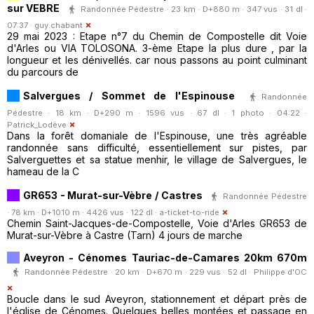
sur VEBRE
Randonnée Pédestre · 23 km · D+880 m · 347 vus · 31 dl ·
07:37 ·
guy.chabant
29 mai 2023 : Etape n°7 du Chemin de Compostelle dit Voie
d'Arles ou VIA TOLOSONA. 3-ème Etape la plus dure , par la
longueur et les dénivellés. car nous passons au point culminant
du parcours de
Salvergues / Sommet de l'Espinouse
Randonnée
Pédestre · 18 km · D+290 m · 1596 vus · 67 dl · 1 photo · 04:22 ·
Patrick_Lodève
Dans la forêt domaniale de l'Espinouse, une très agréable
randonnée sans difficulté, essentiellement sur pistes, par
Salverguettes et sa statue menhir, le village de Salvergues, le
hameau de la C
GR653 - Murat-sur-Vèbre / Castres
Randonnée Pédestre
· 78 km · D+1010 m · 4426 vus · 122 dl ·
a-ticket-to-ride
Chemin Saint-Jacques-de-Compostelle, Voie d'Arles GR653 de
Murat-sur-Vèbre à Castre (Tarn) 4 jours de marche
Aveyron - Cénomes Tauriac-de-Camares 20km 670m
Randonnée Pédestre · 20 km · D+670 m · 229 vus · 52 dl ·
Philippe d'OC
Boucle dans le sud Aveyron, stationnement et départ près de
l'église de Cénomes. Quelques belles montées et passage en