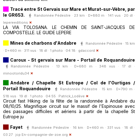
Tracé entre St Gervais sur Mare et Murat-sur-Vèbre, par
le GR653.
Randonnée Pédestre · 23 km · D+880 m · 141 vus · 20 dl ·
lepereeditions
LA VIA TOLOSANA. LE CHEMIN DE SAINT-JACQUES DE
COMPOSTELLE. LE GUIDE LEPERE
Mines de charbons d'Andabre
Randonnée Pédestre · 15 km
· D+460 m · 311 vus · 18 dl · 1 photo · 04:18 ·
gdaccord
Caroux - St gervais sur Mare - Portail de Roquandouire
Randonnée Pédestre · 13 km · D+680 m · 348 vus · 17 dl ·
minootoridu34
Andabre / Chapelle St Eutrope / Col de l'Ourtigas /
Portail Roquandouire
Randonnée Pédestre · 15 km · D+790 m ·
518 vus · 19 dl · 1 photo · 04:55 ·
Patrick_Lodève
Circuit fast Hiking de la fête de la randonnée à Andabre du
08/10/25. Magnifique circuit sur le massif de l'Espinouse avec
des passages difficiles et aériens à partir de la chapelle St
Eutrope ju
Fayet
Randonnée Pédestre · 16 km · D+460 m · 331 vus · 18 dl ·
03:27 ·
jcp En-compagnie-de-zoe.org