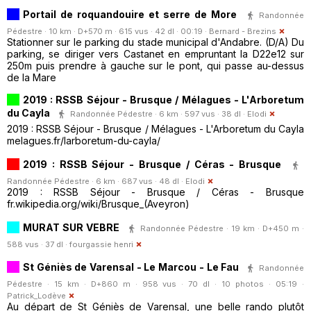
Portail de roquandouire et serre de More
Randonnée
Pédestre · 10 km · D+570 m · 615 vus · 42 dl · 00:19 ·
Bernard - Brezins
Stationner sur le parking du stade municipal d'Andabre. (D/A) Du
parking, se diriger vers Castanet en empruntant la D22e12 sur
250m puis prendre à gauche sur le pont, qui passe au-dessus
de la Mare
2019 : RSSB Séjour - Brusque / Mélagues - L'Arboretum
du Cayla
Randonnée Pédestre · 6 km · 597 vus · 38 dl ·
Elodi
2019 : RSSB Séjour - Brusque / Mélagues - L'Arboretum du Cayla
melagues.fr/larboretum-du-cayla/
2019 : RSSB Séjour - Brusque / Céras - Brusque
Randonnée Pédestre · 6 km · 687 vus · 48 dl ·
Elodi
2019 : RSSB Séjour - Brusque / Céras - Brusque
fr.wikipedia.org/wiki/Brusque_(Aveyron)
MURAT SUR VEBRE
Randonnée Pédestre · 19 km · D+450 m ·
588 vus · 37 dl ·
fourgassie henri
St Géniès de Varensal - Le Marcou - Le Fau
Randonnée
Pédestre · 15 km · D+860 m · 958 vus · 70 dl · 10 photos · 05:19 ·
Patrick_Lodève
Au départ de St Géniès de Varensal, une belle rando plutôt