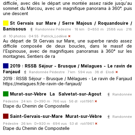
difficile, avec dès le départ une montée assez raide jusqu'au
sommet du Marcou, avec un magnifique panorama à 360°. puis
une descent
St Gervais sur Mare / Serre Majous / Roquandouire /
Banissous
Randonnée Pédestre · 16 km · D+850 m · 2588 vus · 218
dl · 10 photos · 04:55 ·
Patrick_Lodève
Au départ de St Gervais sur Mare, une superbe rando assez
difficile composée de deux boucles, dans le massif de
l'Espinouse, avec de magnifiques panoramas à 360° sur les
montagnes. Sentiers de ra
2019 : RSSB Séjour - Brusque / Mélagues - Le ravin de
Fanjaud
Randonnée Pédestre · 7 km · 594 vus · 38 dl ·
Elodi
2019 : RSSB Séjour - Brusque / Mélagues - Le ravin de Fanjaud
https://melagues.fr/le-ravin-de-fanjaud/
Murat-sur-Vèbre La Salvetat-sur-Agout
Randonnée
Pédestre · 24 km · D+390 m · 766 vus · 56 dl ·
roli1961
Etape du Chemin de Compostelle
Saint-Gervais-sur-Mare Murat-sur-Vèbre
Randonnée
Pédestre · 26 km · D+920 m · 694 vus · 53 dl ·
roli1961
Etape du Chemin de Compostelle