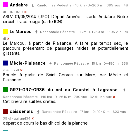
Andabre
Randonnée Pédestre · 10 km · D+260 m · 695 vus · 48
dl ·
ORION57
ASLV 01/05/2014 (JPO) Départ-Arrivée : stade Andabre Notre
circuit : tracé rouge (carte IGN)
Le Marcou
Randonnée Pédestre · 11 km · D+780 m · 1505 vus · 74
dl
Le Marcou, à partir de Plaisance. A faire par temps sec, le
parcours présentant de passages raides et potentiellement
glissants.
Mècle-Plaisance
Randonnée Pédestre · 15 km · D+450 m · 656
vus · 37 dl
Boucle à partir de Saint Gervais sur Mare, par Mècle et
Plaisance
GR71-GR7-GR36 du col du Coustel à Lagrasse
Randonnée Pédestre · 145 km · D+2610 m · 790 vus · 32 dl ·
Kajoux
Cet itinéraire suit les crêtes.
caissenols
Randonnée Pédestre · 17 km · D+1040 m · 623 vus ·
39 dl ·
guiraud34
départ de cours le bas dir col de la planche