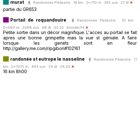
murat
Randonnée Pédestre · 16 km · D+710 m · 355 vus · 27 dl
partie du GR653
Portail de roquandouire
Randonnée Pédestre · 10 km ·
D+580 m · 2068 vus · 98 dl · 03:22 ·
blondin34
Petite sortie dans un décor magnifique. L'acces au portail se fait
apres une bonne grimpette mais la vue st géniale. A faire
lorsque les genets sont en fleur
http://gallery.me.com/ripgibon#102161
randonée st eutrope le nasseline
Randonnée Pédestre · 11
km · D+1010 m · 493 vus · 34 dl · 05:20
16 km 8h00