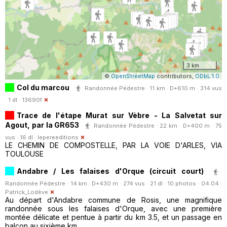
3 km
©
OpenStreetMap
contributors,
ODbL 1.0
Col du marcou
Randonnée Pédestre · 11 km · D+610 m · 314 vus
· 1 dl ·
13690f
Trace de l'étape Murat sur Vèbre - La Salvetat sur
Agout, par la GR653
Randonnée Pédestre · 22 km · D+400 m · 75
vus · 16 dl ·
lepereeditions
LE CHEMIN DE COMPOSTELLE, PAR LA VOIE D'ARLES, VIA
TOULOUSE
Andabre / Les falaises d'Orque (circuit court)
Randonnée Pédestre · 14 km · D+430 m · 274 vus · 21 dl · 10 photos · 04:04 ·
Patrick_Lodève
Au départ d'Andabre commune de Rosis, une magnifique
randonnée sous les falaises d'Orque, avec une première
montée délicate et pentue à partir du km 3.5, et un passage en
balcon au sixième km.