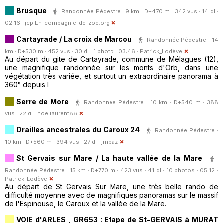
Brusque
Randonnée Pédestre · 9 km · D+470 m · 342 vus · 14 dl ·
02:16 ·
jcp En-compagnie-de-zoe.org
Cartayrade / La croix de Marcou
Randonnée Pédestre · 14
km · D+530 m · 452 vus · 30 dl · 1 photo · 03:46 ·
Patrick_Lodève
Au départ du gite de Cartayrade, commune de Mélagues (12),
une magnifique randonnée sur les monts d'Orb, dans une
végétation très variée, et surtout un extraordinaire panorama à
360° depuis l
Serre de More
Randonnée Pédestre · 10 km · D+540 m · 388
vus · 22 dl ·
noellaurent86
Drailles ancestrales du Caroux 24
Randonnée Pédestre ·
10 km · D+560 m · 394 vus · 27 dl ·
jmbaz
St Gervais sur Mare / La haute vallée de la Mare
Randonnée Pédestre · 15 km · D+770 m · 423 vus · 41 dl · 10 photos · 05:12 ·
Patrick_Lodève
Au départ de St Gervais Sur Mare, une très belle rando de
difficulté moyenne avec de magnifiques panoramas sur le massif
de l'Espinouse, le Caroux et la vallée de la Mare.
VOIE d'ARLES , GR653 : Etape de St-GERVAIS à MURAT