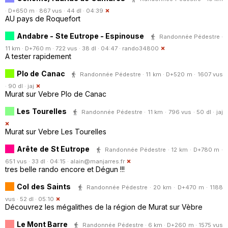
· D+650 m · 867 vus · 44 dl · 04:39
AU pays de Roquefort
Andabre - Ste Eutrope - Espinouse
Randonnée Pédestre ·
11 km · D+760 m · 722 vus · 38 dl · 04:47 ·
rando34800
A tester rapidement
Plo de Canac
Randonnée Pédestre · 11 km · D+520 m · 1607 vus
· 90 dl ·
jaj
Murat sur Vebre Plo de Canac
Les Tourelles
Randonnée Pédestre · 11 km · 796 vus · 50 dl ·
jaj
Murat sur Vebre Les Tourelles
Arête de St Eutrope
Randonnée Pédestre · 12 km · D+780 m ·
651 vus · 33 dl · 04:15 ·
alain@manjarres.fr
tres belle rando encore et Dégun !!!
Col des Saints
Randonnée Pédestre · 20 km · D+470 m · 1188
vus · 52 dl · 05:10
Découvrez les mégalithes de la région de Murat sur Vèbre
Le Mont Barre
Randonnée Pédestre · 6 km · D+260 m · 1575 vus