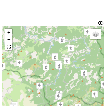
Dénivelé min/max
Auteur
Dossier
et
sous-dossiers
+
Trier par
−
Horodatage
Photos