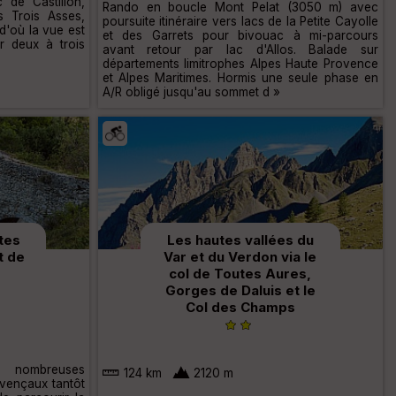
c de Castillon,
Rando en boucle Mont Pelat (3050 m) avec
s Trois Asses,
poursuite itinéraire vers lacs de la Petite Cayolle
 d'où la vue est
et des Garrets pour bivouac à mi-parcours
r deux à trois
avant retour par lac d'Allos. Balade sur
départements limitrophes Alpes Haute Provence
et Alpes Maritimes. Hormis une seule phase en
A/R obligé jusqu'au sommet d »
tes
Les hautes vallées du
t de
Var et du Verdon via le
col de Toutes Aures,
Gorges de Daluis et le
Col des Champs
e nombreuses
124 km
2120 m
rovençaux tantôt