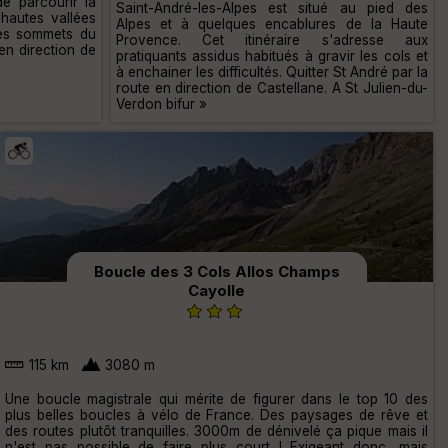
de parcourir la
Saint-André-les-Alpes est situé au pied des
hautes vallées
Alpes et à quelques encablures de la Haute
 les sommets du
Provence. Cet itinéraire s'adresse aux
en direction de
pratiquants assidus habitués à gravir les cols et
à enchainer les difficultés. Quitter St André par la
route en direction de Castellane. A St Julien-du-
Verdon bifur »
Boucle des 3 Cols Allos Champs
Cayolle
115 km
3080 m
Une boucle magistrale qui mérite de figurer dans le top 10 des
plus belles boucles à vélo de France. Des paysages de rêve et
des routes plutôt tranquilles. 3000m de dénivelé ça pique mais il
n'est pas possible de faire plus court ! Exigeant donc, mais