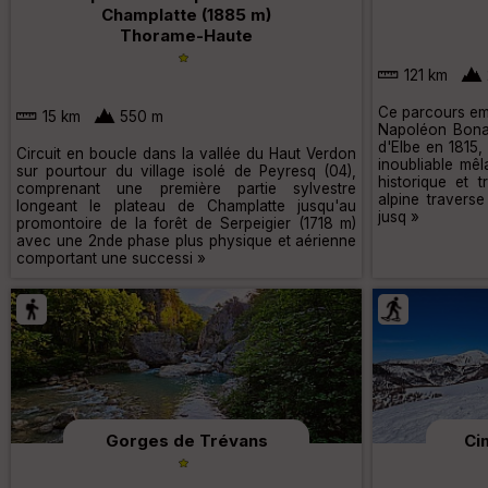
Champlatte (1885 m)
Thorame-Haute
121 km
Ce parcours emb
15 km
550 m
Napoléon Bonap
d'Elbe en 1815,
Circuit en boucle dans la vallée du Haut Verdon
inoubliable mêl
sur pourtour du village isolé de Peyresq (04),
historique et t
comprenant une première partie sylvestre
alpine travers
longeant le plateau de Champlatte jusqu'au
jusq »
promontoire de la forêt de Serpeigier (1718 m)
avec une 2nde phase plus physique et aérienne
comportant une successi »
Gorges de Trévans
Ci