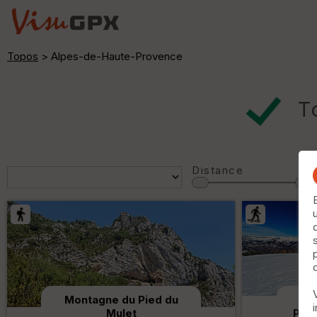
Topos
> Alpes-de-Haute-Provence
T
Distance
Montagne du Pied du
Pic
Mulet
Puy 