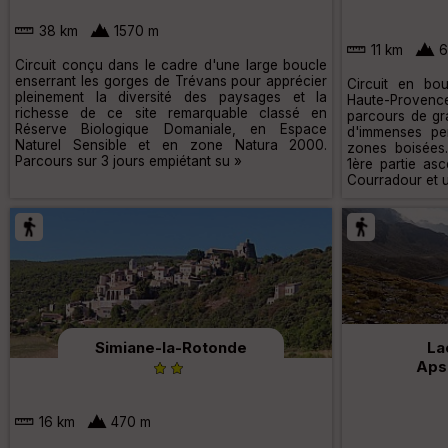
38 km
1570 m
11 km
6
Circuit conçu dans le cadre d'une large boucle
enserrant les gorges de Trévans pour apprécier
Circuit en bo
pleinement la diversité des paysages et la
Haute-Provence
richesse de ce site remarquable classé en
parcours de gr
Réserve Biologique Domaniale, en Espace
d'immenses pe
Naturel Sensible et en zone Natura 2000.
zones boisées.
Parcours sur 3 jours empiétant su »
1ère partie as
Courradour et 
Simiane-la-Rotonde
La
Aps
16 km
470 m