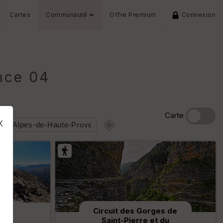
Cartes
Communauté
Offre Premium
Connexion
nce 04
Carte
x
res
Circuit des Gorges de
s
 de
Saint-Pierre et du