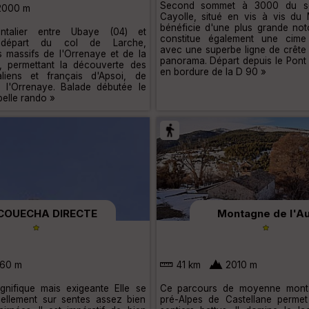
Second sommet à 3000 du sec
000 m
Cayolle, situé en vis à vis du 
bénéficie d'une plus grande not
fontalier entre Ubaye (04) et
constitue également une cime
départ du col de Larche,
avec une superbe ligne de crête
s massifs de l'Orrenaye et de la
panorama. Départ depuis le Pont
, permettant la découverte des
en bordure de la D 90 »
aliens et français d'Apsoi, de
 l'Orrenaye. Balade débutée le
belle rando »
COUECHA DIRECTE
Montagne de l'A
60 m
41 km
2010 m
nifique mais exigeante Elle se
Ce parcours de moyenne mont
iellement sur sentes assez bien
pré-Alpes de Castellane permet