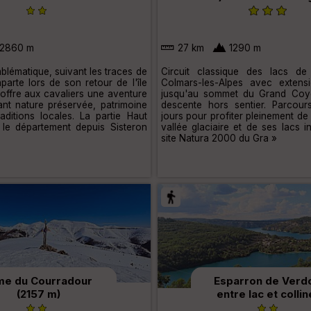
2860 m
27 km
1290 m
lématique, suivant les traces de
Circuit classique des lacs de
arte lors de son retour de l'île
Colmars-les-Alpes avec extens
 offre aux cavaliers une aventure
jusqu'au sommet du Grand Coy
ant nature préservée, patrimoine
descente hors sentier. Parcour
raditions locales. La partie Haut
jours pour profiter pleinement de
e le département depuis Sisteron
vallée glaciaire et de ses lacs i
site Natura 2000 du Gra »
me du Courradour
Esparron de Verd
(2157 m)
entre lac et colli