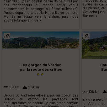
marquées et ca
cairn 2000 (cairn de plus de 2m de haut, fait par
suivre les cair
des randonneurs du monde entier venus
du pierrier, q
commémorer le passage au 3ème millénaire).
Couecha jusqu'à
Départ depuis la chapelle Notre-Dame-de-Lure.
Sur ces »
Montée immédiate vers la station, puis nous
avons bifurqué afin de »
Les gorges du Verdon
Bou
par la route des crêtes
Bar
134 km
2130 m
108 km
Depuis St André-les-Alpes jusqu'au coeur des
Gorges du Verdon les paysages sont
4 cols à cheval
époustouflants de beauté. Le plus grand canyon
la Vaïre entr
d'Europe à vélo est une expérience inoubliable !