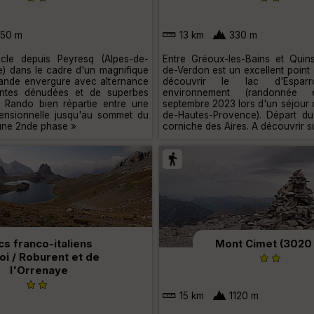
50 m
13 km
330 m
ucle depuis Peyresq (Alpes-de-
Entre Gréoux-les-Bains et Quin
) dans le cadre d'un magnifique
de-Verdon est un excellent point
ande envergure avec alternance
découvrir le lac d'Espa
ntes dénudées et de superbes
environnement (randonnée 
 Rando bien répartie entre une
septembre 2023 lors d'un séjour 
censionnelle jusqu'au sommet du
de-Hautes-Provence). Départ du
une 2nde phase »
corniche des Aires. A découvrir s
cs franco-italiens
Mont Cimet (3020
oi / Roburent et de
l'Orrenaye
15 km
1120 m