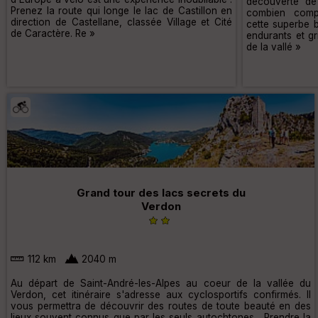
découverte de 
Prenez la route qui longe le lac de Castillon en
combien compl
direction de Castellane, classée Village et Cité
cette superbe b
de Caractère. Re »
endurants et g
de la vallé »
Grand tour des lacs secrets du
Verdon
112 km
2040 m
Au départ de Saint-André-les-Alpes au coeur de la vallée du
Verdon, cet itinéraire s'adresse aux cyclosportifs confirmés. Il
vous permettra de découvrir des routes de toute beauté en des
lieux souvent connus que par les seuls autochtones... Prendre la