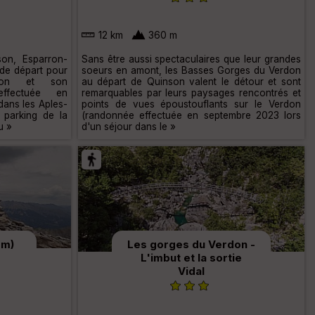
12 km
360 m
son, Esparron-
Sans être aussi spectaculaires que leur grandes
 de départ pour
soeurs en amont, les Basses Gorges du Verdon
rron et son
au départ de Quinson valent le détour et sont
effectuée en
remarquables par leurs paysages rencontrés et
dans les Aples-
points de vues époustouflants sur le Verdon
 parking de la
(randonnée effectuée en septembre 2023 lors
u »
d'un séjour dans le »
 m)
Les gorges du Verdon -
L'imbut et la sortie
Vidal