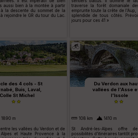
irnées. Il est impératif de bien
sentiers battus. Il domine le la
ns aussi bien à la montée à partir
traverse la forêt domaniale de
u' à la descente du sommet de la
emprunte toute la crête de l'Aup,
 rejoindre le GR du tour du Lac.
splendide de tous côtés. Prévoi
jours pour ces 41 »
cle des 4 cols - St
Du Verdon aux hau
nabé, Buis, Laval,
vallées de l'Asse e
Colle St Michel
l'Issole
1890 m
108 km
1410 m
 entre les vallées du Verdon et de
St André-les-Alpes offre d
e Alpes et Haute Provence à la
possibilités d'itinéraires tantôt p