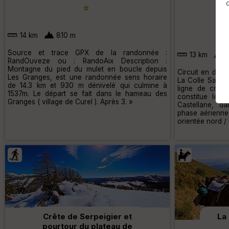
pr
14 km
810 m
Source et trace GPX de la randonnée :
13 km
8
RandOuveze ou : RandoAix Description :
Montagne du pied du mulet en boucle depuis
Circuit en dem
Les Granges, est une randonnée sens horaire
La Colle Saint-
de 14.3 km et 930 m dénivelé qui culmine à
ligne de crêt
1537m. Le départ se fait dans le hameau des
constitue le p
Granges ( village de Curel ). Après 3. »
Castellane, d
phase aérienne
orientée nord / 
Crête de Serpeigier et
La
pourtour du plateau de