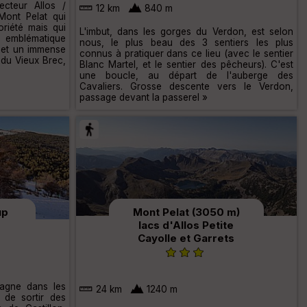
teur Allos /
12 km
840 m
Mont Pelat qui
oriété mais qui
L'imbut, dans les gorges du Verdon, est selon
 emblématique
nous, le plus beau des 3 sentiers les plus
 et un immense
connus à pratiquer dans ce lieu (avec le sentier
 du Vieux Brec,
Blanc Martel, et le sentier des pêcheurs). C'est
une boucle, au départ de l'auberge des
Cavaliers. Grosse descente vers le Verdon,
passage devant la passerel »
up
Mont Pelat (3050 m)
lacs d'Allos Petite
Cayolle et Garrets
agne dans les
24 km
1240 m
 de sortir des