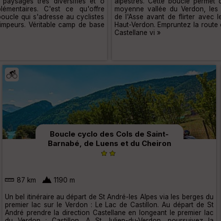
paysages très diversifiés et ô
alpestres. Cette boucle permet 
émentaires. C'est ce qu'offre
moyenne vallée du Verdon, les 
oucle qui s'adresse au cyclistes
de l'Asse avant de flirter avec
rimpeurs. Véritable camp de base
Haut-Verdon. Empruntez la route 
Castellane vi »
Boucle cyclo des Cols de Saint-
Barnabé, de Luens et du Cheiron
87 km
1190 m
Un bel itinéraire au départ de St André-les Alpes via les berges du
premier lac sur le Verdon : Le Lac de Castillon. Au départ de St
André prendre la direction Castellane en longeant le premier lac
du Verdon : Castillon. A St Julien-du-Verdon, poursuivez la