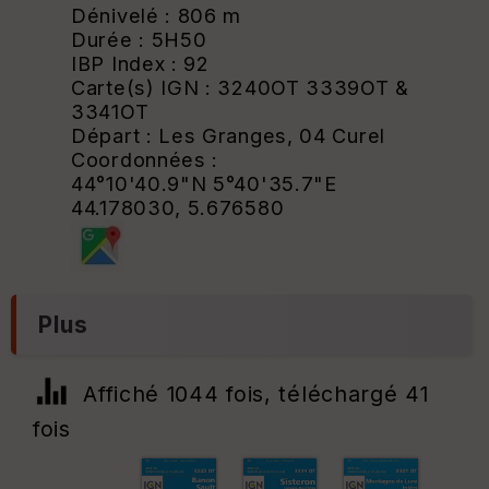
Dénivelé : 806 m
Durée : 5H50
IBP Index : 92
Carte(s) IGN : 3240OT 3339OT &
3341OT
Départ : Les Granges, 04 Curel
Coordonnées :
44°10'40.9"N 5°40'35.7"E
44.178030, 5.676580
Plus
Affiché 1044 fois, téléchargé 41
fois