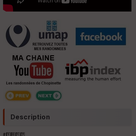
Description
#1️⃣0️⃣1️⃣7️⃣