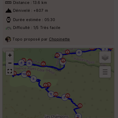
Distance : 13.6 km
Dénivelé : +807 m
Durée estimée : 05:30
Difficulté : 1/5 Très facile
Topo proposé par
Chopinette
7
6
+
8
−
5
4
9
10
3
B
or
n
e
11
s
2
ki
lo
m
ét
12