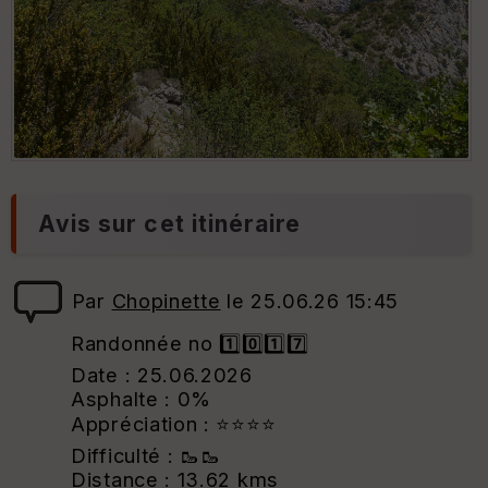
Avis sur cet itinéraire
Par
Chopinette
le 25.06.26 15:45
Randonnée no 1️⃣0️⃣1️⃣7️⃣
Date : 25.06.2026
Asphalte : 0%
Appréciation : ⭐⭐⭐⭐
Difficulté : 🥾🥾
Distance : 13.62 kms