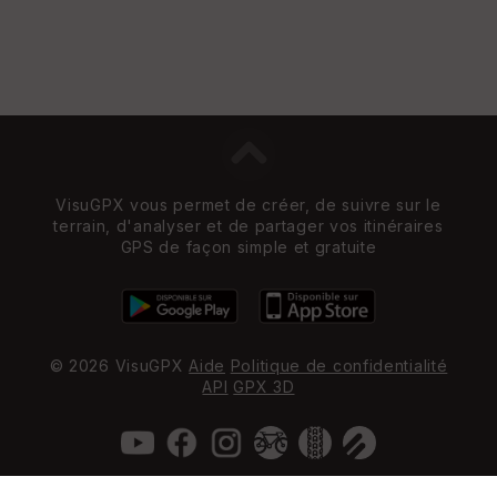
VisuGPX vous permet de créer, de suivre sur le
terrain, d'analyser et de partager vos itinéraires
GPS de façon simple et gratuite
© 2026 VisuGPX
Aide
Politique de confidentialité
API
GPX 3D