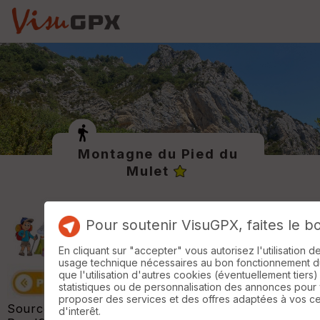
Montagne du Pied du
Mulet
Pour soutenir VisuGPX, faites le b
En cliquant sur "accepter" vous autorisez l'utilisation 
usage technique nécessaires au bon fonctionnement du 
que l'utilisation d'autres cookies (éventuellement tiers)
statistiques ou de personnalisation des annonces pour
proposer des services et des offres adaptées à vos c
Source et trace GPX de la randonnée :
d'interêt.