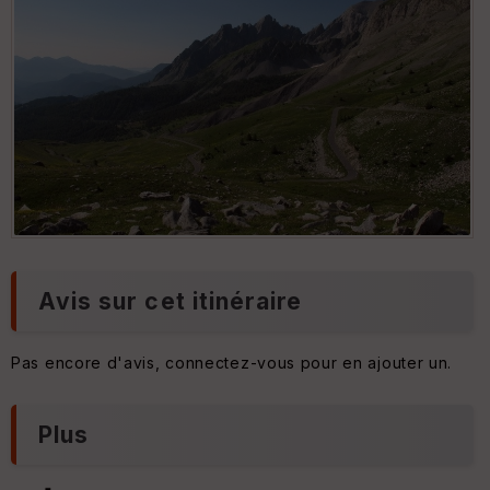
s
p
ar
e
nc
e
T
y
p
e
Col des champs
S
e
Avis sur cet itinéraire
n
s
Pas encore d'avis, connectez-vous pour en ajouter un.
Plus