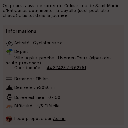
On pourra aussi démarrer de Colmars ou de Saint Martin
d'Entraunes pour monter la Cayolle (sud, peut-être
chaud) plus tôt dans la journée.
Informations
Activité : Cyclotourisme
Départ
Ville la plus proche :
Uvernet-Fours (alpes-de-
haute-provence)
Coordonnées :
44.37423 / 6.62751
Distance : 115 km
Dénivelé : +3080 m
Durée estimée : 07:00
Difficulté : 4/5 Difficile
110
Topo proposé par
Admin
10
100