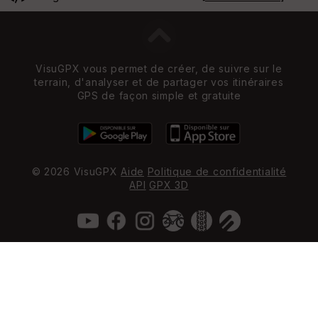
VisuGPX vous permet de créer, de suivre sur le
terrain, d'analyser et de partager vos itinéraires
GPS de façon simple et gratuite
© 2026 VisuGPX
Aide
Politique de confidentialité
API
GPX 3D