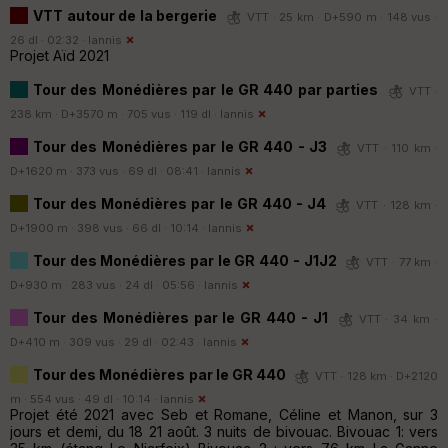
VTT autour de la bergerie
VTT · 25 km · D+590 m · 148 vus ·
26 dl · 02:32 ·
Iannis
Projet Aïd 2021
Tour des Monédières par le GR 440 par parties
VTT ·
238 km · D+3570 m · 705 vus · 119 dl ·
Iannis
Tour des Monédières par le GR 440 - J3
VTT · 110 km ·
D+1620 m · 373 vus · 69 dl · 08:41 ·
Iannis
Tour des Monédières par le GR 440 - J4
VTT · 128 km ·
D+1900 m · 398 vus · 66 dl · 10:14 ·
Iannis
Tour des Monédières par le GR 440 - J1J2
VTT · 77 km ·
D+930 m · 283 vus · 24 dl · 05:56 ·
Iannis
Tour des Monédières par le GR 440 - J1
VTT · 34 km ·
D+410 m · 309 vus · 29 dl · 02:43 ·
Iannis
Tour des Monédières par le GR 440
VTT · 128 km · D+2120
m · 554 vus · 49 dl · 10:14 ·
Iannis
Projet été 2021 avec Seb et Romane, Céline et Manon, sur 3
jours et demi, du 18 21 août. 3 nuits de bivouac. Bivouac 1: vers