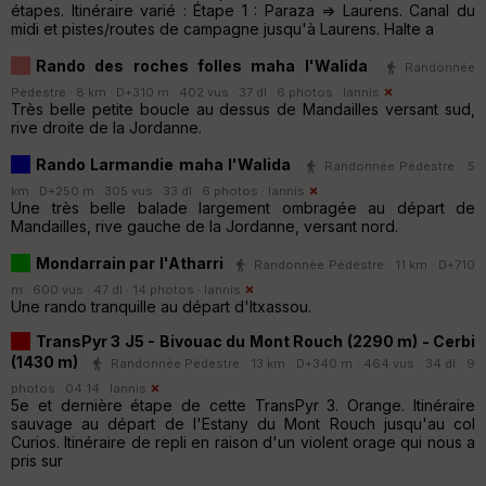
étapes. Itinéraire varié : Étape 1 : Paraza => Laurens. Canal du
midi et pistes/routes de campagne jusqu'à Laurens. Halte a
Rando des roches folles maha l'Walida
Randonnée
Pédestre · 8 km · D+310 m · 402 vus · 37 dl · 6 photos ·
Iannis
Très belle petite boucle au dessus de Mandailles versant sud,
rive droite de la Jordanne.
Rando Larmandie maha l'Walida
Randonnée Pédestre · 5
km · D+250 m · 305 vus · 33 dl · 6 photos ·
Iannis
Une très belle balade largement ombragée au départ de
Mandailles, rive gauche de la Jordanne, versant nord.
Mondarrain par l'Atharri
Randonnée Pédestre · 11 km · D+710
m · 600 vus · 47 dl · 14 photos ·
Iannis
Une rando tranquille au départ d'Itxassou.
TransPyr 3 J5 - Bivouac du Mont Rouch (2290 m) - Cerbi
(1430 m)
Randonnée Pédestre · 13 km · D+340 m · 464 vus · 34 dl · 9
photos · 04:14 ·
Iannis
5e et dernière étape de cette TransPyr 3. Orange. Itinéraire
sauvage au départ de l'Estany du Mont Rouch jusqu'au col
Curios. Itinéraire de repli en raison d'un violent orage qui nous a
pris sur