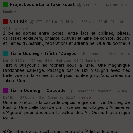
Projet boucle Lalla Takerkoust
VTT · 28 km · 105 vus · 21 dl ·
Iannis
VTT Kik
VTT · 90 km · D+1410 m · 325 vus · 70 dl · 15 photos ·
09:11 ·
Iannis
2 belles sorties entre potes, entre lacs et collines, pistes,
caillasses et devers, champs cultivés et mine de schiste, douars
et Terres d'Amanar..., réparations et adrénaline. Que du bonheur!
Tizi n'Oucheg - Tifirt n'Ouayour
Randonnée Pédestre · 18
km · D+860 m · 427 vus · 42 dl · 4 photos · 05:47 ·
Iannis
Tifirt N'Ouayour : les rochers sous la lune... Une magnifique
randonnée sauvage. Passage par le Tizi N'Oughri avec très
belle vue sur la vallée du Zat puis montée jusqu'aux crêtes du
Tifirt n'Oua
Tizi n'Oucheg - Cascade
Randonnée Pédestre · 13 km ·
D+210 m · 368 vus · 46 dl · 3 photos · 03:32 ·
Iannis
Un aller - retour à la cascade depuis le gîte de Tizin'Oucheg de
Rachid. Une belle balade qui traverse les villages d'Anamer et
d'Aguerd, pour découvrir la vallée des Aït Ouchi. Pique nique
sympa
Intégrez ce résultat dans votre site [
Afficher le code
]