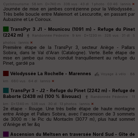
Cyclotourisme · 58 km · D+740 m · 338 vus · 43 dl · 1 photo · 03:46 ·
Iannis
Journée de mise en jambes corrézienne pour la Vélodyssée...
Très belle boucle entre Malemort et Lescurotte, en passant par
Aubazine et Le Coiroux.
TransPyr 3 J1 - Mounicou (1091 m) - Refuge du Pinet
(2242 m)
Randonnée Pédestre · 9 km · D+1230 m · 328 vus · 31 dl · 5
photos ·
Iannis
Première étape de la TransPyr 3, secteur Ariège - Pallars
Sobira, dans le Val d'Aran (Catalogne). Verte. Belle étape de
mise en jambe qui nous conduit tranquillement au refuge du
Pinet, gardé pa
Vélodyssée La Rochelle - Marennes
Voyage à vélo · 88
km · 680 vus · 64 dl ·
Iannis
TransPyr 3 - J2 - Refuge du Pinet (2242 m) - Refuge de
Baborte (2438 m) (100 % Bivouac)
Randonnée Pédestre · 11
km · D+1340 m · 538 vus · 30 dl · 13 photos ·
Iannis
2e étape - Rouge. Une très belle étape de haute montagne
entre Ariège et Pallars Sobira, avec l'ascension de 3 sommets
de 3000 m : le Pic du Montaclm (3077 m), plus haut sommet
d'Ariège et 1er &q
Ascension du Meltsen en traversée Nord Sud - Gîte de