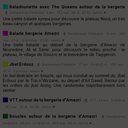
Baladounette avec The Queens autour de la bergerie
Randonnée Pédestre · 5 km · 152 vus · 28 dl · 01:10 ·
Iannis
Une petite balade sympa pour découvrir le plateau Nord, un très
beau canyon et quelques bergeries.
Balade bergerie Amezri
Randonnée Pédestre · 6 km · 193
vus · 27 dl · 12 photos · 01:50 ·
Iannis
Une belle balade au départ de la bergerie d'Amezri de
Nouredine, Ali et Samir, pour découvrir le milieu proche : le
plateau, le village de Douzro et le belvédère de Taqqenort.
Jbel Erdouz
Randonnée Pédestre · 17 km · D+1620 m · 500 vus ·
47 dl · 7 photos ·
Iannis
Un bel itinéraire en boucle, qui nous conduit au sommet du Jbel
Erdouz par le Tizi n'Wirzane, au départ d'Aït Dawd. Retour par
les crêtes du jbel Anzig. Une randonnée majoritairement hors
sentier
VTT autour de la bergerie d'Amezri
VTT · 24 km · D+610 m
· 162 vus · 22 dl · 02:28 ·
Iannis
Boucles autour de la bergerie d'Amezri
Randonnée
Pédestre · 68 km · D+1640 m · 394 vus · 96 dl ·
Iannis