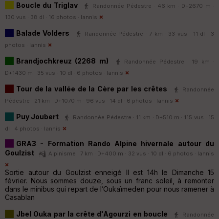
Boucle du Triglav
Randonnée Pédestre · 46 km · D+2670 m ·
130 vus · 38 dl · 16 photos ·
Iannis
Balade Volders
Randonnée Pédestre · 7 km · 33 vus · 11 dl · 3
photos ·
Iannis
Brandjochkreuz (2268 m)
Randonnée Pédestre · 19 km ·
D+1430 m · 35 vus · 10 dl · 6 photos ·
Iannis
Tour de la vallée de la Cère par les crêtes
Randonnée
Pédestre · 21 km · D+1070 m · 96 vus · 14 dl · 6 photos ·
Iannis
Puy Joubert
Randonnée Pédestre · 11 km · D+510 m · 115 vus · 15
dl · 4 photos ·
Iannis
GRA3 - Formation Rando Alpine hivernale autour du
Goulzist
Alpinisme · 7 km · D+400 m · 32 vus · 10 dl · 6 photos ·
Iannis
Sortie autour du Goulzist enneigé Il est 14h le Dimanche 15
février. Nous sommes douze, sous un franc soleil, à remonter
dans le minibus qui repart de l’Oukaïmeden pour nous ramener à
Casablan
Jbel Ouka par la crête d'Agourzi en boucle
Randonnée