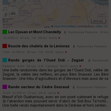
300 km
©
OpenStreetMap
contributors,
ODbL 1.0
Lac Djouan et Mont Chandelly
Randonnée Pédestre · 20 km
· D+1230 m · 97 vus · 1 dl · 06:02 ·
Iannis
Boucle des chalets de la Lévionaz
Randonnée Pédestre ·
11 km · D+740 m · 93 vus · 1 dl · 03:20 ·
Iannis
Rando gorges de l'Oued Didi - Zegzel
Randonnée
Pédestre · 6 km · 36 vus · 2 dl · 7 photos · 02:01 ·
Iannis
Une belle randonnée dans les gorges de l'Oued Didi, vallée de
Zegzel, la vallée des néfliers, en pays Béni Snassen. Les Béni
Snassen : Une tribu d'agriculteurs et d'éleveurs mais aussi de va
Rando secteur du Cèdre Gouraud
Randonnée Pédestre ·
12 km · D+390 m · 21 vus · 29 dl ·
Iannis
Massif d'Ich Ouaharrouq, avec en son point culminant le refuge
(à l'abandon mais pouvant servir d'abri) de Sidi Bou Ta'richt)...
Une belle rando majoritairement dans la Cédraie et hors sentier...