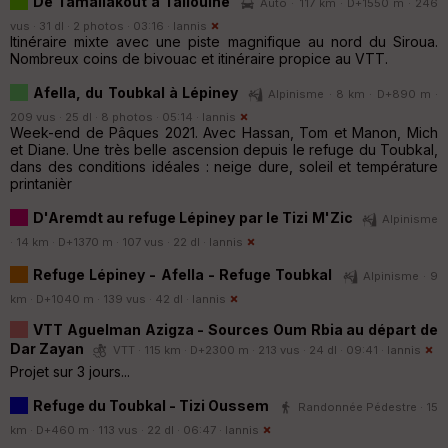
De Tamallakout à Taliouine
Auto · 117 km · D+1550 m · 246
vus · 31 dl · 2 photos · 03:16 ·
Iannis
Itinéraire mixte avec une piste magnifique au nord du Siroua.
Nombreux coins de bivouac et itinéraire propice au VTT.
Afella, du Toubkal à Lépiney
Alpinisme · 8 km · D+890 m ·
209 vus · 25 dl · 8 photos · 05:14 ·
Iannis
Week-end de Pâques 2021. Avec Hassan, Tom et Manon, Mich
et Diane. Une très belle ascension depuis le refuge du Toubkal,
dans des conditions idéales : neige dure, soleil et température
printanièr
D'Aremdt au refuge Lépiney par le Tizi M'Zic
Alpinisme
· 14 km · D+1370 m · 107 vus · 22 dl ·
Iannis
Refuge Lépiney - Afella - Refuge Toubkal
Alpinisme · 9
km · D+1040 m · 139 vus · 42 dl ·
Iannis
VTT Aguelman Azigza - Sources Oum Rbia au départ de
Dar Zayan
VTT · 115 km · D+2300 m · 213 vus · 24 dl · 09:41 ·
Iannis
Projet sur 3 jours...
Refuge du Toubkal - Tizi Oussem
Randonnée Pédestre · 15
km · D+460 m · 113 vus · 22 dl · 06:47 ·
Iannis