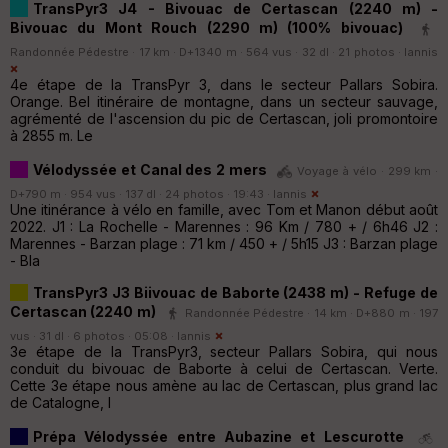
TransPyr3 J4 - Bivouac de Certascan (2240 m) -
Bivouac du Mont Rouch (2290 m) (100% bivouac)
Randonnée Pédestre · 17 km · D+1340 m · 564 vus · 32 dl · 21 photos ·
Iannis
4e étape de la TransPyr 3, dans le secteur Pallars Sobira.
Orange. Bel itinéraire de montagne, dans un secteur sauvage,
agrémenté de l'ascension du pic de Certascan, joli promontoire
à 2855 m. Le
Vélodyssée et Canal des 2 mers
Voyage à vélo · 299 km ·
D+790 m · 954 vus · 137 dl · 24 photos · 19:43 ·
Iannis
Une itinérance à vélo en famille, avec Tom et Manon début août
2022. J1 : La Rochelle - Marennes : 96 Km / 780 + / 6h46 J2 :
Marennes - Barzan plage : 71 km / 450 + / 5h15 J3 : Barzan plage
- Bla
TransPyr3 J3 Biivouac de Baborte (2438 m) - Refuge de
Certascan (2240 m)
Randonnée Pédestre · 14 km · D+880 m · 197
vus · 31 dl · 6 photos · 05:08 ·
Iannis
3e étape de la TransPyr3, secteur Pallars Sobira, qui nous
conduit du bivouac de Baborte à celui de Certascan. Verte.
Cette 3e étape nous amène au lac de Certascan, plus grand lac
de Catalogne, l
Prépa Vélodyssée entre Aubazine et Lescurotte