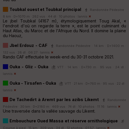
Toubkal ouest et Toubkal principal
Randonnée Pédestre ·
8 km · D+1070 m · 282 vus · 44 dl · 10 photos ·
Iannis
Le jbel Toubkal (4167 m), étymologiquement Toug Akal, «
l'endroit d'où on regarde la terre », est le point culminant du
Haut Atlas, du Maroc et de l'Afrique du Nord. Il domine la plaine
du Haouz,
Jbel Erdouz - CAF
Randonnée Pédestre · 14 km · D+1400 m ·
132 vus · 28 dl · 06:27 ·
Iannis
Rando CAF effectuée le week-end du 30-31 octobre 2021.
Ouka - Gliz - Ouka
VTT · 14 km · D+730 m · 95 vus · 24 dl ·
Iannis
Ouka - Tirsafen - Ouka
VTT · 21 km · D+760 m · 95 vus · 22 dl ·
Iannis
De Tachedirt à Aremt par les azibs Likemt
Randonnée
Pédestre · 30 km · D+2180 m · 469 vus · 74 dl · 10 photos · 11:16 ·
Iannis
Une traversée dans la vallée sauvage du Likemt.
Embouchure Oued Massa et réserve ornithologique
Course à pied · 15 km · 309 vus · 34 dl · 12 photos · 01:57 ·
Iannis