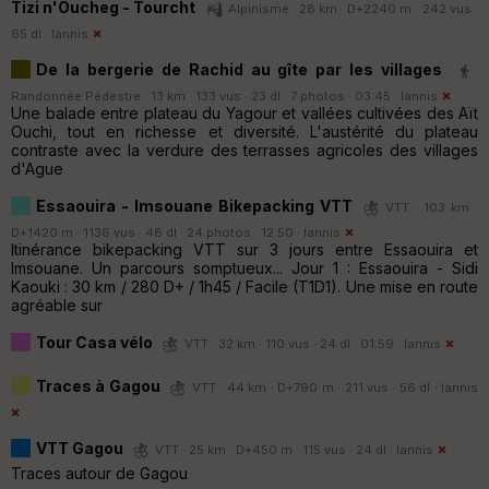
Tizi n'Oucheg - Tourcht
Alpinisme · 28 km · D+2240 m · 242 vus ·
65 dl ·
Iannis
De la bergerie de Rachid au gîte par les villages
Randonnée Pédestre · 13 km · 133 vus · 23 dl · 7 photos · 03:45 ·
Iannis
Une balade entre plateau du Yagour et vallées cultivées des Aït
Ouchi, tout en richesse et diversité. L'austérité du plateau
contraste avec la verdure des terrasses agricoles des villages
d'Ague
Essaouira - Imsouane Bikepacking VTT
VTT · 103 km ·
D+1420 m · 1136 vus · 48 dl · 24 photos · 12:50 ·
Iannis
Itinérance bikepacking VTT sur 3 jours entre Essaouira et
Imsouane. Un parcours somptueux... Jour 1 : Essaouira - Sidi
Kaouki : 30 km / 280 D+ / 1h45 / Facile (T1D1). Une mise en route
agréable sur
Tour Casa vélo
VTT · 32 km · 110 vus · 24 dl · 01:59 ·
Iannis
Traces à Gagou
VTT · 44 km · D+790 m · 211 vus · 56 dl ·
Iannis
VTT Gagou
VTT · 25 km · D+450 m · 115 vus · 24 dl ·
Iannis
Traces autour de Gagou