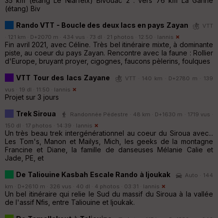
35 km (étang Le Niarfeix) Bivouac 2 : vers 76 km La Ganne
(étang) Biv
Rando VTT - Boucle des deux lacs en pays Zayan
VTT
· 121 km · D+2070 m · 434 vus · 73 dl · 21 photos · 12:50 ·
Iannis
Fin avril 2021, avec Céline. Très bel itinéraire mixte, à dominante
piste, au coeur du pays Zayan. Rencontre avec la faune : Rollier
d'Europe, bruyant proyer, cigognes, faucons pèlerins, foulques
VTT Tour des lacs Zayane
VTT · 140 km · D+2780 m · 139
vus · 19 dl · 11:50 ·
Iannis
Projet sur 3 jours
Trek Siroua
Randonnée Pédestre · 48 km · D+1630 m · 1719 vus ·
150 dl · 17 photos · 14:39 ·
Iannis
Un très beau trek intergénérationnel au coeur du Siroua avec...
Les Tom's, Manon et Mailys, Mich, les geeks de la montagne
Francine et Diane, la famille de danseuses Mélanie Calie et
Jade, PE, et
De Taliouine Kasbah Escale Rando à Ijoukak
Auto · 144
km · D+2610 m · 326 vus · 40 dl · 4 photos · 03:31 ·
Iannis
Un bel itinéraire qui relie le Sud du massif du Siroua à la vallée
de l'assif Nfis, entre Taliouine et Ijoukak.