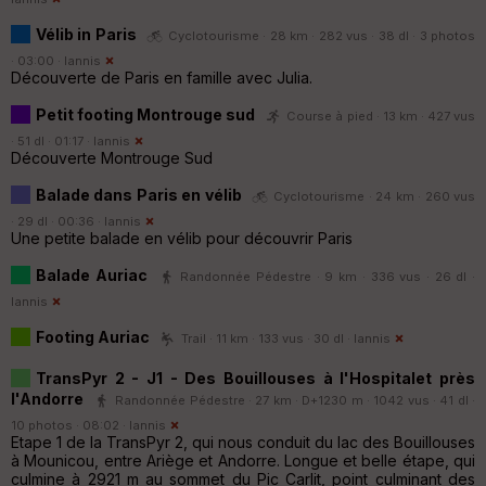
Vélib in Paris
Cyclotourisme · 28 km · 282 vus · 38 dl · 3 photos
· 03:00 ·
Iannis
Découverte de Paris en famille avec Julia.
Petit footing Montrouge sud
Course à pied · 13 km · 427 vus
· 51 dl · 01:17 ·
Iannis
Découverte Montrouge Sud
Balade dans Paris en vélib
Cyclotourisme · 24 km · 260 vus
· 29 dl · 00:36 ·
Iannis
Une petite balade en vélib pour découvrir Paris
Balade Auriac
Randonnée Pédestre · 9 km · 336 vus · 26 dl ·
Iannis
Footing Auriac
Trail · 11 km · 133 vus · 30 dl ·
Iannis
TransPyr 2 - J1 - Des Bouillouses à l'Hospitalet près
l'Andorre
Randonnée Pédestre · 27 km · D+1230 m · 1042 vus · 41 dl ·
10 photos · 08:02 ·
Iannis
Etape 1 de la TransPyr 2, qui nous conduit du lac des Bouillouses
à Mounicou, entre Ariège et Andorre. Longue et belle étape, qui
culmine à 2921 m au sommet du Pic Carlit, point culminant des