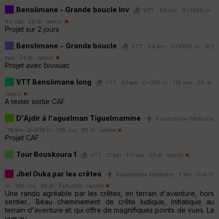
Benslimane - Grande boucle Inv
VTT · 69 km · D+1080 m ·
85 vus · 20 dl ·
Iannis
Projet sur 2 jours
Benslimane - Grande boucle
VTT · 69 km · D+1080 m · 163
vus · 24 dl ·
Iannis
Projet avec bivouac
VTT Benslimane long
VTT · 33 km · D+700 m · 115 vus · 26 dl ·
Iannis
A tester sortie CAF
D'Ajdir à l'aguelman Tiguelmamine
Randonnée Pédestre
· 15 km · D+510 m · 128 vus · 25 dl ·
Iannis
Projet CAF
Tour Bouskoura 1
VTT · 31 km · 117 vus · 23 dl ·
Iannis
Jbel Ouka par les crêtes
Randonnée Pédestre · 7 km · D+670
m · 146 vus · 25 dl · 7 photos ·
Iannis
Une rando agréable par les crêtes, en terrain d'aventure, hors
sentier... Beau cheminement de crête ludique, initiatique au
terrain d'aventure et qui offre de magnifiques points de vues. La
vue au