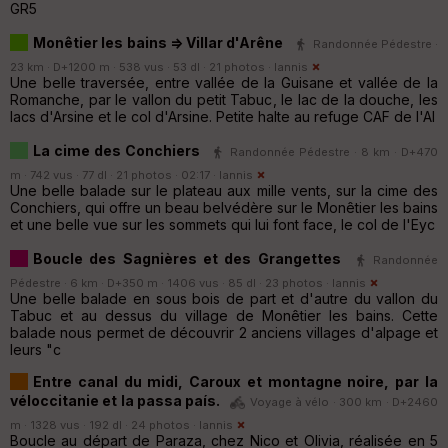
GR5
Monêtier les bains => Villar d'Arêne
Randonnée Pédestre ·
23 km · D+1200 m · 538 vus · 53 dl · 21 photos ·
Iannis
Une belle traversée, entre vallée de la Guisane et vallée de la
Romanche, par le vallon du petit Tabuc, le lac de la douche, les
lacs d'Arsine et le col d'Arsine. Petite halte au refuge CAF de l'Al
La cime des Conchiers
Randonnée Pédestre · 8 km · D+470
m · 742 vus · 77 dl · 21 photos · 02:17 ·
Iannis
Une belle balade sur le plateau aux mille vents, sur la cime des
Conchiers, qui offre un beau belvédère sur le Monêtier les bains
et une belle vue sur les sommets qui lui font face, le col de l'Eyc
Boucle des Sagnières et des Grangettes
Randonnée
Pédestre · 6 km · D+350 m · 1406 vus · 85 dl · 23 photos ·
Iannis
Une belle balade en sous bois de part et d'autre du vallon du
Tabuc et au dessus du village de Monêtier les bains. Cette
balade nous permet de découvrir 2 anciens villages d'alpage et
leurs "c
Entre canal du midi, Caroux et montagne noire, par la
véloccitanie et la passa país.
Voyage à vélo · 300 km · D+2460
m · 1328 vus · 192 dl · 24 photos ·
Iannis
Boucle au départ de Paraza, chez Nico et Olivia, réalisée en 5