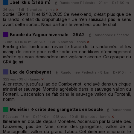
Jbel Ikkis (3196 m)
Randonnée Pédestre · 21 km · D+1160 m ·
36 vus · 11 dl · 3 photos ·
Iannis
Sortie 1ERA4 : 11 et 12/10/2025 Ce week-end, c’était plus que de
la rando, c’était du crapahutage !! Je n’en saisissais pas le sens
avant cette sortie... Nous partons le vendredi pour le chal
Boucle du Yagour hivernale - GRA2
Randonnée Pédestre ·
17 km · D+1010 m · 36 vus · 11 dl · 5 photos ·
Iannis
Briefing dès lundi pour revoir le tracé de la randonnée et les
manip de corde pour cette sortie en conditions d'enneigement
inédite qui nous demandera une vigilance accrue. Ce groupe du
GRA (je mi
Lac de Combeynot
Randonnée Pédestre · 8 km · D+910 m ·
322 vus · 39 dl ·
Iannis
Aller retour jusqu'au lac de Combeynot, enclavé dans un cirque
minéral et sauvage. Montée agréable dans le sauvage vallon du
Fontenil. L'ascension se fait dans le sauvage vallon du Fontenil,
nomm
Monêtier => crête des grangettes en boucle
Randonnée
Pédestre · 15 km · D+1440 m · 918 vus · 40 dl · 18 photos ·
Iannis
Itinéraire en boucle depuis Monêtier. Ascension par la crête des
Lauzières, pas de l'âne, crête des grangettes, vallon de la
Montagnolle, vallon du grand Tabuc. Cet itinéraire emprunte le