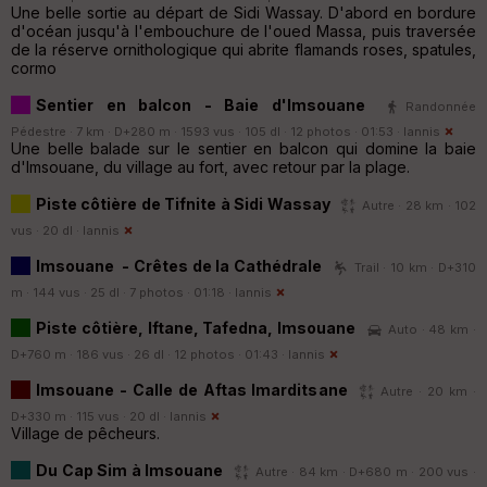
Une belle sortie au départ de Sidi Wassay. D'abord en bordure
d'océan jusqu'à l'embouchure de l'oued Massa, puis traversée
de la réserve ornithologique qui abrite flamands roses, spatules,
cormo
Sentier en balcon - Baie d'Imsouane
Randonnée
Pédestre · 7 km · D+280 m · 1593 vus · 105 dl · 12 photos · 01:53 ·
Iannis
Une belle balade sur le sentier en balcon qui domine la baie
d'Imsouane, du village au fort, avec retour par la plage.
Piste côtière de Tifnite à Sidi Wassay
Autre · 28 km · 102
vus · 20 dl ·
Iannis
Imsouane - Crêtes de la Cathédrale
Trail · 10 km · D+310
m · 144 vus · 25 dl · 7 photos · 01:18 ·
Iannis
Piste côtière, Iftane, Tafedna, Imsouane
Auto · 48 km ·
D+760 m · 186 vus · 26 dl · 12 photos · 01:43 ·
Iannis
Imsouane - Calle de Aftas Imarditsane
Autre · 20 km ·
D+330 m · 115 vus · 20 dl ·
Iannis
Village de pêcheurs.
Du Cap Sim à Imsouane
Autre · 84 km · D+680 m · 200 vus ·