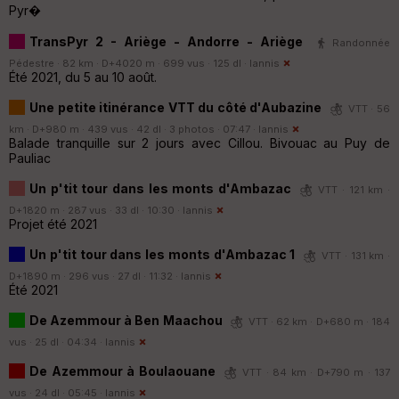
Pyr�
TransPyr 2 - Ariège - Andorre - Ariège
Randonnée
Pédestre · 82 km · D+4020 m · 699 vus · 125 dl ·
Iannis
Été 2021, du 5 au 10 août.
Une petite itinérance VTT du côté d'Aubazine
VTT · 56
km · D+980 m · 439 vus · 42 dl · 3 photos · 07:47 ·
Iannis
Balade tranquille sur 2 jours avec Cillou. Bivouac au Puy de
Pauliac
Un p'tit tour dans les monts d'Ambazac
VTT · 121 km ·
D+1820 m · 287 vus · 33 dl · 10:30 ·
Iannis
Projet été 2021
Un p'tit tour dans les monts d'Ambazac 1
VTT · 131 km ·
D+1890 m · 296 vus · 27 dl · 11:32 ·
Iannis
Été 2021
De Azemmour à Ben Maachou
VTT · 62 km · D+680 m · 184
vus · 25 dl · 04:34 ·
Iannis
De Azemmour à Boulaouane
VTT · 84 km · D+790 m · 137
vus · 24 dl · 05:45 ·
Iannis