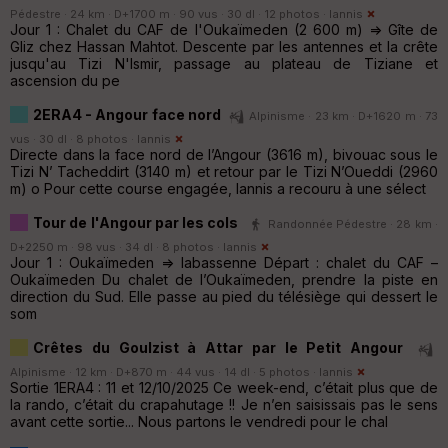
Pédestre · 24 km · D+1700 m · 90 vus · 30 dl · 12 photos ·
Iannis
Jour 1 : Chalet du CAF de l'Oukaïmeden (2 600 m) => Gîte de
Gliz chez Hassan Mahtot. Descente par les antennes et la crête
jusqu'au Tizi N'Ismir, passage au plateau de Tiziane et
ascension du pe
2ERA4 - Angour face nord
Alpinisme · 23 km · D+1620 m · 73
vus · 30 dl · 8 photos ·
Iannis
Directe dans la face nord de l’Angour (3616 m), bivouac sous le
Tizi N’ Tacheddirt (3140 m) et retour par le Tizi N’Oueddi (2960
m) o Pour cette course engagée, Iannis a recouru à une sélect
Tour de l'Angour par les cols
Randonnée Pédestre · 28 km ·
D+2250 m · 98 vus · 34 dl · 8 photos ·
Iannis
Jour 1 : Oukaïmeden => Iabassenne Départ : chalet du CAF –
Oukaïmeden Du chalet de l’Oukaïmeden, prendre la piste en
direction du Sud. Elle passe au pied du télésiège qui dessert le
som
Crêtes du Goulzist à Attar par le Petit Angour
Alpinisme · 12 km · D+870 m · 44 vus · 14 dl · 5 photos ·
Iannis
Sortie 1ERA4 : 11 et 12/10/2025 Ce week-end, c’était plus que de
la rando, c’était du crapahutage !! Je n’en saisissais pas le sens
avant cette sortie... Nous partons le vendredi pour le chal