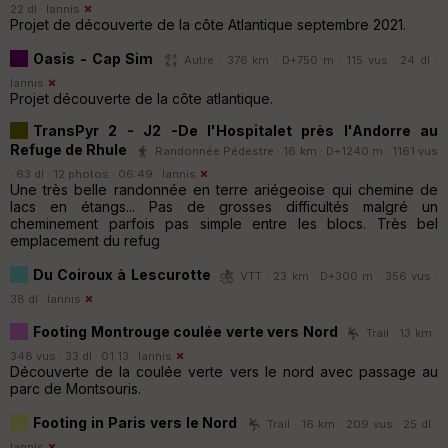
22 dl ·
Iannis
Projet de découverte de la côte Atlantique septembre 2021.
Oasis - Cap Sim
Autre · 376 km · D+750 m · 115 vus · 24 dl ·
Iannis
Projet découverte de la côte atlantique.
TransPyr 2 - J2 -De l'Hospitalet près l'Andorre au
Refuge de Rhule
Randonnée Pédestre · 16 km · D+1240 m · 1161 vus
· 63 dl · 12 photos · 06:49 ·
Iannis
Une très belle randonnée en terre ariégeoise qui chemine de
lacs en étangs... Pas de grosses difficultés malgré un
cheminement parfois pas simple entre les blocs. Très bel
emplacement du refug
Du Coiroux à Lescurotte
VTT · 23 km · D+300 m · 356 vus ·
38 dl ·
Iannis
Footing Montrouge coulée verte vers Nord
Trail · 13 km ·
348 vus · 33 dl · 01:13 ·
Iannis
Découverte de la coulée verte vers le nord avec passage au
parc de Montsouris.
Footing in Paris vers le Nord
Trail · 16 km · 209 vus · 25 dl ·
Iannis