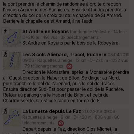
le pont prendre le chemin de randonnée à droite direction
l'ancien Aqueduc des Sagnières. Ensuite il faudra prendre la
direction du col de la croix ou de la chapelle de St Amand.
Derrière la chapelle de st Amand, il ne faudr
St André en Royans
Randonnée Pédestre · 14 km ·
D+310 m · 491 vus · 32 téléchargements ·
St André en Royans par le bois de la Robeyère.
Les 3 cols Aliénard, Tracol, Ruchère
08.04.2019
09:06 · Raquettes à neige · 12 km · D+770 m · 1222 vus
· 79 téléchargements ·
·
Direction le Monastère, après le Monastère prendre
à l'Ouest direction le Habert de Billon. Se diriger au Nord,
pour franchire le col de l'aliénard, puis le col de Tracol.
Ensuite direction Sud-Est pour passer le col de la Ruchère.
Retour au parking via le Habert de Billon, et celui de
Chartroussette. C'est une rando en forme de 8.
La Lunette depuis Le Faz
21.02.2019 09:06 ·
Raquettes à neige · 9 km · D+420 m · 808 vus · 80
téléchargements ·
·
Départ depuis le Faz, direction Clos Michet, la