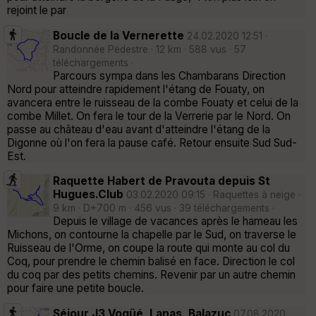
rejoint le par
Boucle de la Vernerette
24.02.2020 12:51 ·
Randonnée Pédestre · 12 km · 588 vus · 57
téléchargements ·
Parcours sympa dans les Chambarans Direction
Nord pour atteindre rapidement l'étang de Fouaty, on
avancera entre le ruisseau de la combe Fouaty et celui de la
combe Millet. On fera le tour de la Verrerie par le Nord. On
passe au château d'eau avant d'atteindre l'étang de la
Digonne où l'on fera la pause café. Retour ensuite Sud Sud-
Est.
Raquette Habert de Pravouta depuis St
Hugues.Club
03.02.2020 09:15 · Raquettes à neige ·
9 km · D+700 m · 456 vus · 39 téléchargements ·
Depuis le village de vacances après le hameau les
Michons, on contourne la chapelle par le Sud, on traverse le
Ruisseau de l'Orme, on coupe la route qui monte au col du
Coq, pour prendre le chemin balisé en face. Direction le col
du coq par des petits chemins. Revenir par un autre chemin
pour faire une petite boucle.
Séjour J3 Vogüé, Lanas, Balazuc
07.08.2020