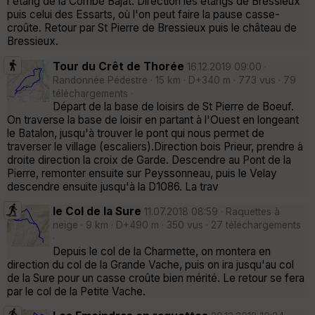
l'étang de la Combe Bajat. Direction les étangs de Bressieux
puis celui des Essarts, où l'on peut faire la pause casse-
croûte. Retour par St Pierre de Bressieux puis le château de
Bressieux.
Tour du Crêt de Thorée
16.12.2019 09:00 ·
Randonnée Pédestre · 15 km · D+340 m · 773 vus · 79
téléchargements ·
Départ de la base de loisirs de St Pierre de Boeuf.
On traverse la base de loisir en partant à l'Ouest en longeant
le Batalon, jusqu'à trouver le pont qui nous permet de
traverser le village (escaliers).Direction bois Prieur, prendre à
droite direction la croix de Garde. Descendre au Pont de la
Pierre, remonter ensuite sur Peyssonneau, puis le Velay
descendre ensuite jusqu'à la D1086. La trav
le Col de la Sure
11.07.2018 08:59 · Raquettes à
neige · 9 km · D+490 m · 350 vus · 27 téléchargements
·
Depuis le col de la Charmette, on montera en
direction du col de la Grande Vache, puis on ira jusqu'au col
de la Sure pour un casse croûte bien mérité. Le retour se fera
par le col de la Petite Vache.