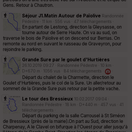
Gens. Retour à Chautron.
Séjour J1.Matin Autour de Païolive
Randonnée
Pédestre · 11 km · 556 vus · 47 téléchargements ·
En partant de Lestong, direction la Gleysasse, on
tourne autour de Serre Haute. On va au sud, on
traverse le bois de Païolive et on descend sur Berrias. On
remonte au nord en suivant le ruisseau de Graveyron, pour
rejoindre le parking.
Grande Sure par le goulet d'Hurtières
26.10.2019 09:27 · Randonnée Pédestre · 10 km ·
D+670 m · 1056 vus · 84 téléchargements ·
·
Départ du chalet de la Charmette, direction le
Goulet d'Hurtières, puis le col de la Sure. Un aller/retour au
sommet de la Grande Sure puis retour par la petite vache.
Le tour des Bressieux
10.02.2017 09:04 ·
Randonnée Pédestre · 18 km · D+440 m · 457 vus · 41
téléchargements ·
Départ du parking de la salle Carrousel à St Siméon
de Bressieux (près de la mairie).On part au Sud, direction le
Charpenay, A le Clavel on bifurque à l'Ouest pour aller jusqu'à