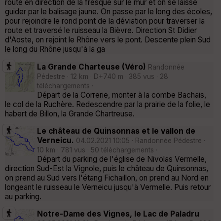
route en direction de la fresque sur le mur et on se laisse
guider par le balisage jaune. On passe par le long des écoles,
pour rejoindre le rond point de la déviation pour traverser la
route et traversé le ruisseau la Bièvre. Direction St Didier
d'Aoste, on rejoint le Rhône vers le pont. Descente plein Sud
le long du Rhône jusqu'à la ga
La Grande Charteuse (Véro)
Randonnée
Pédestre · 12 km · D+740 m · 385 vus · 28
téléchargements ·
Départ de la Correrie, monter à la combe Bachais,
le col de la Ruchère. Redescendre par la prairie de la folie, le
habert de Billon, la Grande Chartreuse.
Le château de Quinsonnas et le vallon de
Verneicu.
04.02.2021 10:05 · Randonnée Pédestre ·
10 km · 781 vus · 50 téléchargements ·
Départ du parking de l'église de Nivolas Vermelle,
direction Sud-Est la Vignole, puis le château de Quinsonnas,
on prend au Sud vers l'étang Fichaillon, on prend au Nord en
longeant le ruisseau le Verneicu jusqu'à Vermelle. Puis retour
au parking.
Notre-Dame des Vignes, le Lac de Paladru