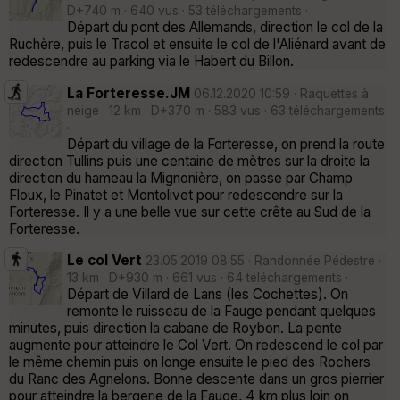
D+740 m · 640 vus · 53 téléchargements ·
Départ du pont des Allemands, direction le col de la
Ruchère, puis le Tracol et ensuite le col de l'Aliénard avant de
redescendre au parking via le Habert du Billon.
La Forteresse.JM
06.12.2020 10:59 · Raquettes à
neige · 12 km · D+370 m · 583 vus · 63 téléchargements
·
Départ du village de la Forteresse, on prend la route
direction Tullins puis une centaine de mètres sur la droite la
direction du hameau la Mignonière, on passe par Champ
Floux, le Pinatet et Montolivet pour redescendre sur la
Forteresse. Il y a une belle vue sur cette crête au Sud de la
Forteresse.
Le col Vert
23.05.2019 08:55 · Randonnée Pédestre ·
13 km · D+930 m · 661 vus · 64 téléchargements ·
Départ de Villard de Lans (les Cochettes). On
remonte le ruisseau de la Fauge pendant quelques
minutes, puis direction la cabane de Roybon. La pente
augmente pour atteindre le Col Vert. On redescend le col par
le même chemin puis on longe ensuite le pied des Rochers
du Ranc des Agnelons. Bonne descente dans un gros pierrier
pour atteindre la bergerie de la Fauge, 4 km plus loin on