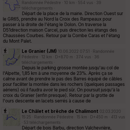
Randonnée Pédestre · 10 km · 554 vus · 39
téléchargements ·
Départ de la place de la mairie. Direction Ouest sur
le GR65, prendre au Nord la Croix des Rampeaux pour
passer à la droite de l'étang le Dolon. On traverse la
D51direction maison Carcel, puis direction les étangs des
Chaussées Courbes. Retour par la Combe Caras et l'étang
du Mont Palet.
Le Granier (JM)
10.06.2022 07:51 · Randonnée
Pédestre · 12 km · D+870 m · 374 vus · 36
téléchargements ·
Depuis le parking grosse montée jusqu'au col de
l'Alpette, 1,85 km à une moyenne de 23%. Après ça se
calme avant de prendre le pas des Barres équipé de câbles
pour faciliter la montée dans les rochers (quelques passages
aériens) où il faudra avoir le pied sûr. On poursuit jusqu'à la
croix du Granier (enfin presque). Retour par la grotte de
l'ours descente en lacets serrés à cause de
Le Châlet et brêche de Chalimont
02.03.2020
15:25 · Randonnée Pédestre · 15 km · D+450 m · 413 vus
· 53 téléchargements ·
Départ de bois Barbu, direction Valchevrière,