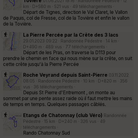
Tovière
01.06.2021 19:16 · Randonnée Pédestre · 12
km · D+580 m · 521 vus · 49 téléchargements ·
Départ de Tignes, direction le Val Claret, le Vallon
de Paquis, col de Fresse, col de la Tovière et enfin le vallon
de la Tovière.
La Pierre Percée par la Crête des 3 lacs
29.01.2023 09:22 · Randonnée Pédestre · 14 km ·
D+490 m · 489 vus · 77 téléchargements ·
Départ de les Pras, on traverse la D113 pour
prendre le chemin en face qui nous mène sur la crête, on suit
cette crête jusqu'à la Pierre Percée
Roche Veyrand depuis Saint-Pierre
03.11.2022
08:05 · Randonnée Pédestre · 10 km · D+820 m · 356
vus · 36 téléchargements ·
Depuis St Pierre d'Entremont , on monte au
sommet par une pente assez raide où il faut mettre les mains
de temps en temps. Quelques passages câblés.
Etangs de Chatonnay (club Véro)
Randonnée
Pédestre · 15 km · D+240 m · 326 vus · 49
téléchargements ·
Rando Chatonnay Sud