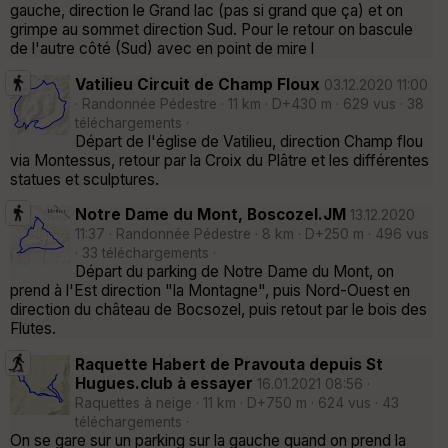
gauche, direction le Grand lac (pas si grand que ça) et on
grimpe au sommet direction Sud. Pour le retour on bascule
de l'autre côté (Sud) avec en point de mire l
Vatilieu Circuit de Champ Floux
03.12.2020 11:00
· Randonnée Pédestre · 11 km · D+430 m · 629 vus · 38
téléchargements ·
Départ de l'église de Vatilieu, direction Champ flou
via Montessus, retour par la Croix du Plâtre et les différentes
statues et sculptures.
Notre Dame du Mont, Boscozel.JM
13.12.2020
11:37 · Randonnée Pédestre · 8 km · D+250 m · 496 vus
· 33 téléchargements ·
Départ du parking de Notre Dame du Mont, on
prend à l'Est direction "la Montagne", puis Nord-Ouest en
direction du château de Bocsozel, puis retout par le bois des
Flutes.
Raquette Habert de Pravouta depuis St
Hugues.club à essayer
16.01.2021 08:56 ·
Raquettes à neige · 11 km · D+750 m · 624 vus · 43
téléchargements ·
On se gare sur un parking sur la gauche quand on prend la