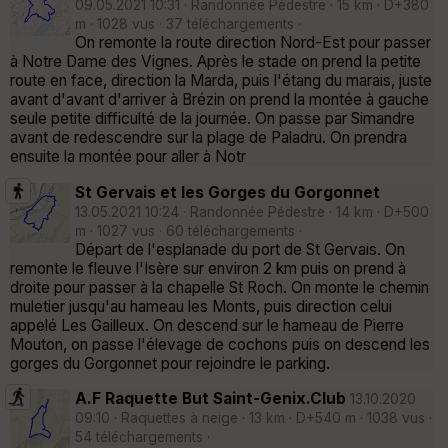
09.05.2021 10:31 · Randonnée Pédestre · 15 km · D+380
m · 1028 vus · 37 téléchargements ·
On remonte la route direction Nord-Est pour passer
à Notre Dame des Vignes. Après le stade on prend la petite
route en face, direction la Marda, puis l'étang du marais, juste
avant d'avant d'arriver à Brézin on prend la montée à gauche
seule petite difficulté de la journée. On passe par Simandre
avant de redescendre sur la plage de Paladru. On prendra
ensuite la montée pour aller à Notr
St Gervais et les Gorges du Gorgonnet
13.05.2021 10:24 · Randonnée Pédestre · 14 km · D+500
m · 1027 vus · 60 téléchargements ·
Départ de l'esplanade du port de St Gervais. On
remonte le fleuve l'Isère sur environ 2 km puis on prend à
droite pour passer à la chapelle St Roch. On monte le chemin
muletier jusqu'au hameau les Monts, puis direction celui
appelé Les Gailleux. On descend sur le hameau de Pierre
Mouton, on passe l'élevage de cochons puis on descend les
gorges du Gorgonnet pour rejoindre le parking.
A.F Raquette But Saint-Genix.Club
13.10.2020
09:10 · Raquettes à neige · 13 km · D+540 m · 1038 vus ·
54 téléchargements ·