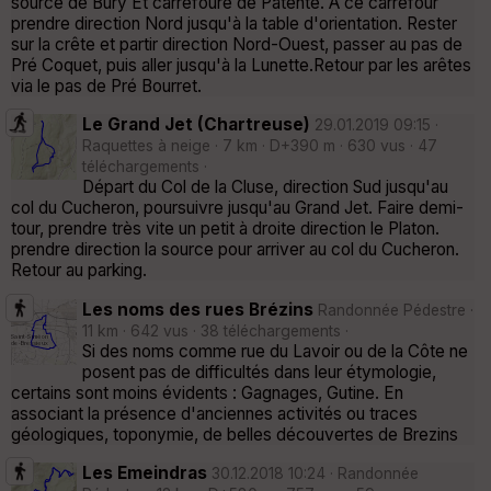
source de Bury Et carrefoure de Patente. A ce carrefour
prendre direction Nord jusqu'à la table d'orientation. Rester
sur la crête et partir direction Nord-Ouest, passer au pas de
Pré Coquet, puis aller jusqu'à la Lunette.Retour par les arêtes
via le pas de Pré Bourret.
Le Grand Jet (Chartreuse)
29.01.2019 09:15 ·
Raquettes à neige · 7 km · D+390 m · 630 vus · 47
téléchargements ·
Départ du Col de la Cluse, direction Sud jusqu'au
col du Cucheron, poursuivre jusqu'au Grand Jet. Faire demi-
tour, prendre très vite un petit à droite direction le Platon.
prendre direction la source pour arriver au col du Cucheron.
Retour au parking.
Les noms des rues Brézins
Randonnée Pédestre ·
11 km · 642 vus · 38 téléchargements ·
Si des noms comme rue du Lavoir ou de la Côte ne
posent pas de difficultés dans leur étymologie,
certains sont moins évidents : Gagnages, Gutine. En
associant la présence d'anciennes activités ou traces
géologiques, toponymie, de belles découvertes de Brezins
Les Emeindras
30.12.2018 10:24 · Randonnée