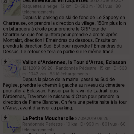
Les Emeindras en raquettes
30.12.2018 10:24 ·
Raquettes à neige · 12 km · D+580 m · 1301 vus · 80
téléchargements ·
Depuis le parking de ski de fond de Le Sappey en
Chartreuse, on prendra la direction du village, 150m plus loin
on bifurquera à droite pour prendre le GRP tour de
Chartreuse que l'on quittera pour prendre à droite après
Montjalat, direction l'Emeindras du dessous. Ensuite on
prendra la direction Sud-Est pour rejoindre l'Emeindras du
Dessus. Le retour se fera en partie sur le même tracé.
Vallon d'Ardennes, la Tour d'Arras, Eclassan
12.11.2019 09:20 · Randonnée Pédestre · 15 km · D+560
m · 1042 vus · 83 téléchargements ·
Depuis la place de la mairie, passé au Sud de
l'église, prendre le chemin à gauche au niveau du cimetière
pour aller à Eclassan. Passer par le ravin de Ladrait, puis
l'Ardennes, Traverser le ruisseau d'Ozon pour prendre la
direction de Pierre Blanche. On fera une petite halte à la tour
d'Arras, avant d'arriver au parking.
La Petite Moucherolle
27.09.2019 08:26 ·
Randonnée Pédestre · 10 km · D+990 m · 801 vus · 60
téléchargements ·