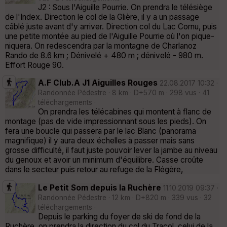
J2 : Sous l'Aiguille Pourrie. On prendra le télésiège
de l'Index. Direction le col de la Glière, il y a un passage
câblé juste avant d'y arriver. Direction col du Lac Cornu, puis
une petite montée au pied de l'Aiguille Pourrie où l'on pique-
niquera. On redescendra par la montagne de Charlanoz
Rando de 8.6 km ; Dénivelé + 480 m ; dénivelé - 980 m.
Effort Rouge 90.
A.F Club.A J1 Aiguilles Rouges
22.08.2017 10:32 ·
Randonnée Pédestre · 8 km · D+570 m · 298 vus · 41
téléchargements ·
On prendra les télécabines qui montent à flanc de
montage (pas de vide impressionnant sous les pieds). On
fera une boucle qui passera par le lac Blanc (panorama
magnifique) il y aura deux échelles à passer mais sans
grosse difficulté, il faut juste pouvoir lever la jambe au niveau
du genoux et avoir un minimum d'équilibre. Casse croûte
dans le secteur puis retour au refuge de la Flégère,
Le Petit Som depuis la Ruchère
11.10.2019 09:37 ·
Randonnée Pédestre · 12 km · D+820 m · 339 vus · 32
téléchargements ·
Depuis le parking du foyer de ski de fond de la
Ruchère, on prendra la direction du col du Tracol, celui de la