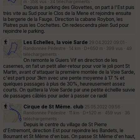
m · 358 vus · 34 téléchargements ·
Depuis le parking des Glovettes, on part à l'Est puis
très vite au Sud pour le Clos de la Mene et rejoindre ensuite
la bergerie de la Fauge. Direction la cabane Roybon, les
Platres puis les Cochettes. On redescendra plein Sud pour
rejoindre le parking.
Les Echelles, la voie Sarde
29.04.2022 09:01 ·
Randonnée Pédestre · 14 km · D+650 m · 399 vus · 49
téléchargements ·
On remonte le Guiers Vif en direction de les
casernes, on fait un petit aller-retour pour voir le joli pont St
Martin, avant d'attaquer la première montée de la Voie Sarde,
c'est parti pour 3km avec une pente moyenne à 17 % et
quelques passages à plus de 30%, heureusement assez
courts. On quittera la Voie Sarde par une petite échellle suivie
de passages câblés pour aider à passer ce raidil
Cirque de St Même. club
25.05.2022 09:56 ·
Randonnée Pédestre · 11 km · D+520 m · 459 vus · 36
téléchargements ·
Depuis le centre du village de St Pierre
d'Entremont, direction Est pour rejoindre les Bandets, le
Bournant et St Même d'en bas. On passe St Même d'en haut,