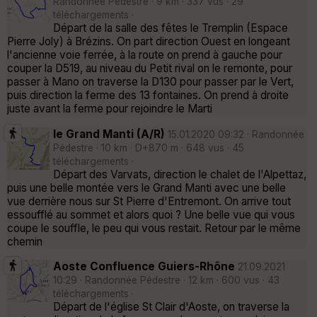
Randonnée Pédestre · 9 km · 337 vus · 29
téléchargements ·
Départ de la salle des fêtes le Tremplin (Espace
Pierre Joly) à Brézins. On part direction Ouest en longeant
l'ancienne voie ferrée, à la route on prend à gauche pour
couper la D519, au niveau du Petit rival on le remonte, pour
passer à Mano on traverse la D130 pour passer par le Vert,
puis direction la ferme des 13 fontaines. On prend à droite
juste avant la ferme pour rejoindre le Marti
le Grand Manti (A/R)
15.01.2020 09:32 · Randonnée
Pédestre · 10 km · D+870 m · 648 vus · 45
téléchargements ·
Départ des Varvats, direction le chalet de l'Alpettaz,
puis une belle montée vers le Grand Manti avec une belle
vue derrière nous sur St Pierre d'Entremont. On arrive tout
essoufflé au sommet et alors quoi ? Une belle vue qui vous
coupe le souffle, le peu qui vous restait. Retour par le même
chemin
Aoste Confluence Guiers-Rhône
21.09.2021
10:29 · Randonnée Pédestre · 12 km · 600 vus · 43
téléchargements ·
Départ de l'église St Clair d'Aoste, on traverse la