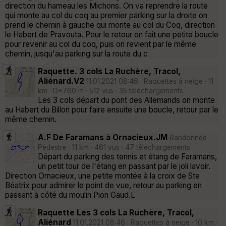
direction du hameau les Michons. On va reprendre la route
qui monte au col du coq au premier parking sur la droite on
prend le chemin à gauche qui monte au col du Coq, direction
le Habert de Pravouta. Pour le retour on fait une petite boucle
pour revenir au col du coq, puis on revient par le même
chemin, jusqu'au parking sur la route du c
Raquette. 3 cols La Ruchère, Tracol,
Aliénard.V2
11.01.2021 08:46 · Raquettes à neige · 11
km · D+760 m · 512 vus · 35 téléchargements ·
Les 3 cols départ du pont des Allemands on monte
au Habert du Billon pour faire ensuite une boucle, retour par le
même chemin.
A.F De Faramans à Ornacieux.JM
Randonnée
Pédestre · 11 km · 461 vus · 47 téléchargements ·
Départ du parking des tennis et étang de Faramans,
un petit tour de l'étang en passant par le joli lavoir.
Direction Ornacieux, une petite montée à la croix de Ste
Béatrix pour admirer le point de vue, retour au parking en
passant à côté du moulin Pion Gaud.L
Raquette Les 3 cols La Ruchère, Tracol,
Aliénard
11.01.2021 08:46 · Raquettes à neige · 10 km ·