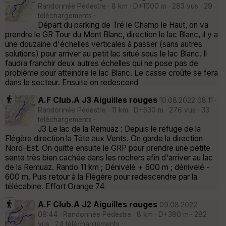
Randonnée Pédestre · 8 km · D+1000 m · 283 vus · 29
téléchargements ·
Départ du parking de Tré le Champ le Haut, on va
prendre le GR Tour du Mont Blanc, direction le lac Blanc, il y a
une douzaine d'échelles verticales à passer (sans autres
solutions) pour arriver au petit lac situé sous le lac Blanc. Il
faudra franchir deux autres échelles qui ne pose pas de
problème pour atteindre le lac Blanc. Le casse croûte se fera
dans le secteur. Ensuite on redescend
A.F Club.A J3 Aiguilles rouges
10.08.2022 08:11 ·
Randonnée Pédestre · 11 km · D+530 m · 276 vus · 33
téléchargements ·
J3 Le lac de la Remuaz : Depuis le refuge de la
Flégère direction la Tête aux Vents. On garde la direction
Nord-Est. On quitte ensuite le GRP pour prendre une petite
sente très bien cachée dans les rochers afin d'arriver au lac
de la Remuaz. Rando 11 km ; Dénivelé + 600 m ; dénivelé -
600 m. Puis retour à la Flégère pour redescendre par la
télécabine. Effort Orange 74
A.F Club.A J2 Aiguilles rouges
09.08.2022
08:44 · Randonnée Pédestre · 8 km · D+380 m · 282
vus · 24 téléchargements ·