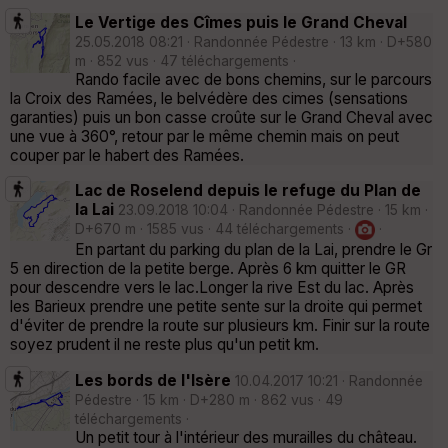
Le Vertige des Cîmes puis le Grand Cheval
25.05.2018 08:21 · Randonnée Pédestre · 13 km · D+580
m · 852 vus · 47 téléchargements ·
Rando facile avec de bons chemins, sur le parcours
la Croix des Ramées, le belvédère des cimes (sensations
garanties) puis un bon casse croûte sur le Grand Cheval avec
une vue à 360°, retour par le même chemin mais on peut
couper par le habert des Ramées.
Lac de Roselend depuis le refuge du Plan de
la Lai
23.09.2018 10:04 · Randonnée Pédestre · 15 km ·
D+670 m · 1585 vus · 44 téléchargements ·
·
En partant du parking du plan de la Lai, prendre le Gr
5 en direction de la petite berge. Après 6 km quitter le GR
pour descendre vers le lac.Longer la rive Est du lac. Après
les Barieux prendre une petite sente sur la droite qui permet
d'éviter de prendre la route sur plusieurs km. Finir sur la route
soyez prudent il ne reste plus qu'un petit km.
Les bords de l'Isère
10.04.2017 10:21 · Randonnée
Pédestre · 15 km · D+280 m · 862 vus · 49
téléchargements ·
Un petit tour à l'intérieur des murailles du château.