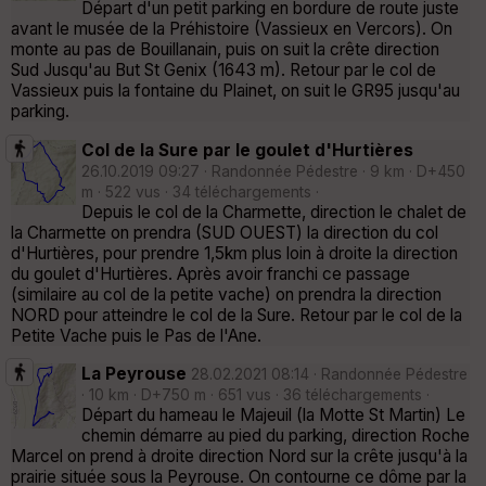
Départ d'un petit parking en bordure de route juste
avant le musée de la Préhistoire (Vassieux en Vercors). On
monte au pas de Bouillanain, puis on suit la crête direction
Sud Jusqu'au But St Genix (1643 m). Retour par le col de
Vassieux puis la fontaine du Plainet, on suit le GR95 jusqu'au
parking.
Col de la Sure par le goulet d'Hurtières
26.10.2019 09:27 · Randonnée Pédestre · 9 km · D+450
m · 522 vus · 34 téléchargements ·
Depuis le col de la Charmette, direction le chalet de
la Charmette on prendra (SUD OUEST) la direction du col
d'Hurtières, pour prendre 1,5km plus loin à droite la direction
du goulet d'Hurtières. Après avoir franchi ce passage
(similaire au col de la petite vache) on prendra la direction
NORD pour atteindre le col de la Sure. Retour par le col de la
Petite Vache puis le Pas de l'Ane.
La Peyrouse
28.02.2021 08:14 · Randonnée Pédestre
· 10 km · D+750 m · 651 vus · 36 téléchargements ·
Départ du hameau le Majeuil (la Motte St Martin) Le
chemin démarre au pied du parking, direction Roche
Marcel on prend à droite direction Nord sur la crête jusqu'à la
prairie située sous la Peyrouse. On contourne ce dôme par la