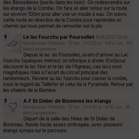
des Béroudières (perdu dans les bois). On redescendra sur
les étangs de la Combe. On fera un aller retour sur la route
sur environ 100m pour aller voir un moulin à eau. On suivra
cette route en direction de la Combe pour reprendre un
chemin qui nous permet de remonter sur la pla
Le lac Fourchu par Poursollet
11.06.2017 10:40 ·
Randonnée Pédestre · 13 km · D+520 m · 1054 vus · 152
téléchargements ·
Depuis le lac du Poursollet, avant d'arriver au Lac
Fourchu (quelques mètres) on bifurque à droite (Est)pour
découvrir le lac Noir et le lac de l'Agneau, ces lacs sont
magnifiques mais à l'écart du circuit principal des
randonneurs. Revenir au lac fourchu pour casser la croûte,
sous le regard du Taillefer et celui de la Pyramide. Retour par
les chalets de la Barrière.
A.F St Didier de Bizonnes les étangs
Randonnée Pédestre · 12 km · D+240 m · 676 vus · 35
téléchargements ·
Départ de la salle des fêtes de St Didier de
Bizonnes. Rando facile assez ombragée, avec plusieurs
étangs sympa sur le parcours.