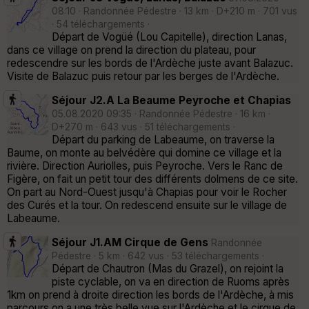
08:10 · Randonnée Pédestre · 13 km · D+210 m · 701 vus
· 54 téléchargements ·
Départ de Vogüé (Lou Capitelle), direction Lanas,
dans ce village on prend la direction du plateau, pour
redescendre sur les bords de l'Ardèche juste avant Balazuc.
Visite de Balazuc puis retour par les berges de l'Ardèche.
Séjour J2.A La Beaume Peyroche et Chapias
05.08.2020 09:35 · Randonnée Pédestre · 16 km ·
D+270 m · 643 vus · 51 téléchargements ·
Départ du parking de Labeaume, on traverse la
Baume, on monte au belvédère qui domine ce village et la
rivière. Direction Auriolles, puis Peyroche. Vers le Ranc de
Figère, on fait un petit tour des différents dolmens de ce site.
On part au Nord-Ouest jusqu'à Chapias pour voir le Rocher
des Curés et la tour. On redescend ensuite sur le village de
Labeaume.
Séjour J1.AM Cirque de Gens
Randonnée
Pédestre · 5 km · 642 vus · 53 téléchargements ·
Départ de Chautron (Mas du Grazel), on rejoint la
piste cyclable, on va en direction de Ruoms après
1km on prend à droite direction les bords de l'Ardèche, à mis
parcours on a une très belle vue sur l'Ardèche et le cirque de