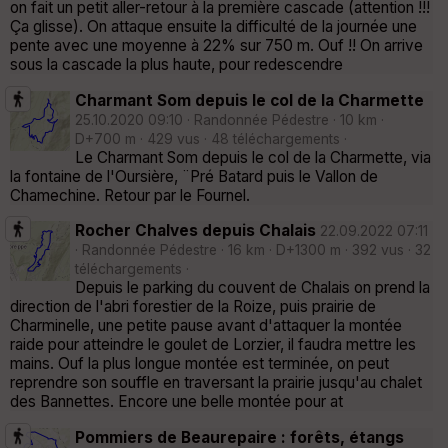
on fait un petit aller-retour à la première cascade (attention !!!
Ça glisse). On attaque ensuite la difficulté de la journée une
pente avec une moyenne à 22% sur 750 m. Ouf !! On arrive
sous la cascade la plus haute, pour redescendre
Charmant Som depuis le col de la Charmette
25.10.2020 09:10 · Randonnée Pédestre · 10 km ·
D+700 m · 429 vus · 48 téléchargements ·
Le Charmant Som depuis le col de la Charmette, via
la fontaine de l'Oursière, ¨Pré Batard puis le Vallon de
Chamechine. Retour par le Fournel.
Rocher Chalves depuis Chalais
22.09.2022 07:11
· Randonnée Pédestre · 16 km · D+1300 m · 392 vus · 32
téléchargements ·
Depuis le parking du couvent de Chalais on prend la
direction de l'abri forestier de la Roize, puis prairie de
Charminelle, une petite pause avant d'attaquer la montée
raide pour atteindre le goulet de Lorzier, il faudra mettre les
mains. Ouf la plus longue montée est terminée, on peut
reprendre son souffle en traversant la prairie jusqu'au chalet
des Bannettes. Encore une belle montée pour at
Pommiers de Beaurepaire : forêts, étangs