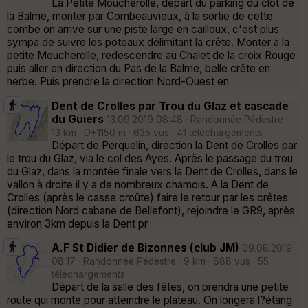
La Petite Moucherolle, départ du parking du clot de
la Balme, monter par Combeauvieux, à la sortie de cette
combe on arrive sur une piste large en cailloux, c'est plus
sympa de suivre les poteaux délimitant la crête. Monter à la
petite Moucherolle, redescendre au Chalet de la croix Rouge
puis aller en direction du Pas de la Balme, belle crête en
herbe. Puis prendre la direction Nord-Ouest en
Dent de Crolles par Trou du Glaz et cascade
du Guiers
13.09.2019 08:48 · Randonnée Pédestre ·
13 km · D+1150 m · 635 vus · 41 téléchargements ·
Départ de Perquelin, direction la Dent de Crolles par
le trou du Glaz, via le col des Ayes. Après le passage du trou
du Glaz, dans la montée finale vers la Dent de Crolles, dans le
vallon à droite il y a de nombreux chamois. A la Dent de
Crolles (après le casse croûte) faire le retour par les crêtes
(direction Nord cabane de Bellefont), rejoindre le GR9, après
environ 3km depuis la Dent pr
A.F St Didier de Bizonnes (club JM)
09.08.2019
08:17 · Randonnée Pédestre · 9 km · 688 vus · 55
téléchargements ·
Départ de la salle des fêtes, on prendra une petite
route qui monte pour atteindre le plateau. On longera l?étang