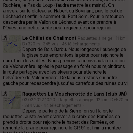
Ruchère, le Pas du Loup (faudra mettre les mains). On
arrivera sur le plateau au Habert du Bovinant, puis le col de
Léchaud et enfin le sommet du Petit Som. Pour le retour on
descendra par le Vallon de Léchaud avant de prendre à
l'Ouest une petite sente peu fréquentée pour rejoindr
Le Châlet de Chalimont
Raquettes à neige · 11 km ·
D+320 m · 345 vus · 45 téléchargements ·
Départ de Bois Barbu. Nous longeons l'auberge de
la glisse puis empruntons la piste pour rejoindre le
carrefour des sables. Nous prenons à ce niveau la direction
de Valchevrière, après le passage en forêt nous rejoindrons
la route partagée avec les skieurs pour atteindre le
belvédère de Valchevrière. De là nous restons sur notre
gauche pour redescendre jusqu'au carrefour des ruines du vi
Raquettes La Moucherotte de Lans (club JM)
03.02.2022 10:20 · Raquettes à neige · 12 km · D+520 m
· 384 vus · 44 téléchargements ·
Depuis le parking de la Sierre, on suit la piste
raquettes. Juste avant d'arriver à la croix des Ramées on
prend à droite pour rejoindre le habert des Ramées, on
remonte la prairie pour rejoindre le GR 91 et finir la montée