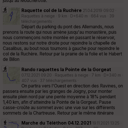
jusqu'au Moucherotte.
Raquette col de la Ruchère
21.04.2019 09:02 ·
Raquettes à neige · 9 km · D+640 m · 664 vus · 39
téléchargements ·
Départ du parking du pont des Allemands, nous
prenons la route qui nous amène jusqu'au monastère, puis
nous commençons notre montée en passant le réservoir,
nous restons sur notre droite pour rejoindre la chapelle de
Casalibus, au bout nous tournons à gauche pour rejoindre le
col de la Ruchère. Retour par la prairie de la folie et le Habert
de Billon
Rando raquettes la Pointe de la Gorgeat
07.12.2021 09:20 · Raquettes à neige · 7 km · D+340 m ·
407 vus · 37 téléchargements ·
On partira vers l'Ouest en direction des Ravines, on
passera ensuite par les granges de Joigny, pour monter
ensuite plein nord par une pente moyenne à 18% pendant
1,40 km, afin d'atteindre la Pointe de la Gorgeat. Pause
casse-croûte au sommet avec une vue sur les différents
sommets de la Chartreuse. Retour par le même itinéraire
Marche du Téléthon 04.12.2021
19.11.2021 13:25 ·