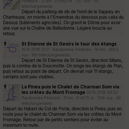
Pédestre · 12 km · D+580 m · 757 vus · 59
téléchargements ·
Départ du parking de ski de fond de le Sappey en
Chartreuse, on monte à l'Emeindras du dessous puis celui du
Dessus (bâtiments agricoles). On gravit le Dôme pour avoir
une vue sur la Chaîne de Belledonne. Légère boucle au
retour.
St Etienne de St Geoirs le tour des étangs
16.10.2016 13:21 · Randonnée Pédestre · 10 km · 2654
vus · 186 téléchargements ·
Départ de St Etienne de St Geoirs, direction Sillans,
puis la combe de la Doucinotte. On longe les étangs de Plan,
puis retour au point de départ. On devrait voir 11 étangs,
certains sont peu visibles.
La Pinéa puis le Chalet de Charman Som via
les crêtes du Mont Fromage
05.10.2018 09:22 ·
Randonnée Pédestre · 11 km · D+670 m · 706 vus · 46
téléchargements ·
Départ du Habert du Col de Porte, direction la Pinéa, puis en
route pour le chalet du Charman Som via les crêtes du Mont
Fromage. Retour par de petits sentiers pour éviter au
maximum la route.