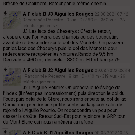
Brêche de Chalimont. Retour par le même chemin.
A.F club.B J3 Aiguilles Rouges
22.08.2021 07:42 ·
Randonnée Pédestre · 9 km · D+380 m · 350 vus · 28
téléchargements ·
J3 Les lacs des Chésérys : C'est le retour,
J'espère que l'on verra des chamois ou des bouquetins
avant de redescendre sur le col des Montets. On passera
par les lacs des Chéserys puis le col des Montets pour
redescendre récupérer les voitures.Rando de 9,5 km ;
Dénivelé + 460 m ; dénivelé - 8800 m. Effort Rouge 79
A.F club.B J2 Aiguilles Rouges
09.08.2022 08:44
· Randonnée Pédestre · 9 km · D+410 m · 319 vus · 26
téléchargements ·
J2 L'Aiguille Pourrie: On prendra le télésiège de
l'Index (il n'est pas impressionnant) puis direction le col du
Fouet puis celui de la Glière, nous irons ensuite au col du lac
Cornu pour prendre une petite sente sur la gauche afin de
rejoindre l'Aiguille Pourrie. On redescendra un peu pour
casser la croûte. Retour Sud-Est pour rejoindre le GRP tour
du Mont Blanc qui nous ramènera au refuge
A.F Club.B J1 Aiguilles Rouges
08.08.2022 10:25 ·