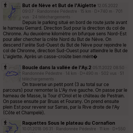
But de Nève et But de l'Aiglette
12.05.2022
09:07 · Randonnée Pédestre · 15 km · D+740 m · 701
vus · 24 téléchargements ·
Depuis le parking situé en bord de route juste avant
le hameau Gemard. Direction Sud pour la direction du col de
Chironne. Au deuxième kilomètre on bifurque sens Nord-Est
pour aller chercher la crête Nord du But de Nève. On
descend l'arête Sud-Ouest du But de Nève pour rejoindre le
col de Chironne, direction Sud-Ouest pour atteindre le But de
L'aiglette. Après un casse-croûte bien mérit�
Boucle dans la vallée de l'Ay.2
05.11.2022 08:50 ·
Randonnée Pédestre · 14 km · D+490 m · 502 vus · 51
téléchargements ·
On traverse un petit pont (3 au total sur ce
parcours) pour remonter la L'Ay rive gauche. On passe par le
hameau de Masse, la Tour d'Oriol et le château de Pestrain.
On passe ensuite par Bruas et Fourany. On prend ensuite
plein Est pour revenir sur Sarras, par la Rive droite de l'Ay
(Côte et Champelé).
Raquettes Sous le plateau du Cornafion
10.01.2018 06:31 · Randonnée Pédestre · 11 km · D+550