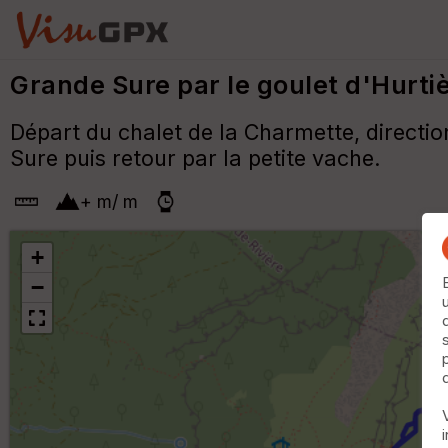
Grande Sure par le goulet d'Hurti
Départ du chalet de la Charmette, direction
Sure puis retour par la petite vache.
+
m
/
m
+
−