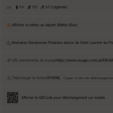
84
185
89 [
Légende
]
Afficher la météo au départ (Météo Blue)
Itinéraires Randonnée Pédestre autour de
Saint-Laurent-du-Po
URL permanente de la page
https://www.visugpx.com/Jp1DKv8
Télécharger le fichier
GPX
KML
Afficher le QRCode pour téléchargement sur mobile