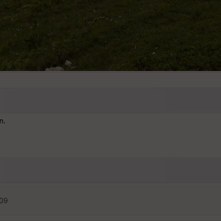
n.
:09