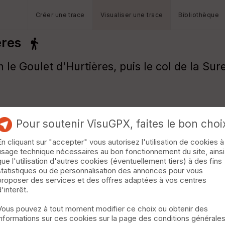
Créer une trace
Visualiser une trace
Bibliothèque
ères
 le Goulet d'Hurtières, puis le col de la S
Pour soutenir VisuGPX, faites le bon choi
En cliquant sur "accepter" vous autorisez l'utilisation de cookies à
usage technique nécessaires au bon fonctionnement du site, ainsi
que l'utilisation d'autres cookies (éventuellement tiers) à des fins
statistiques ou de personnalisation des annonces pour vous
proposer des services et des offres adaptées à vos centres
d'interêt.
Vous pouvez à tout moment modifier ce choix ou obtenir des
informations sur ces cookies sur la page des conditions générale