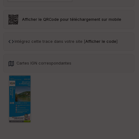
r
Tr
Afficher le QRCode pour téléchargement sur mobile
an
sp
ar
en
Intégrez cette trace dans votre site [
Afficher le code
]
ce
Po
Cartes IGN correspondantes
int
illé
s
S
e
n
s
St
re
et