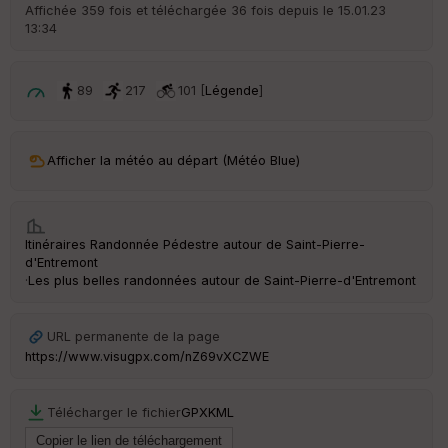
r
Affichée 359 fois et téléchargée 36 fois depuis le 15.01.23
d
13:34
é
p
ar
t
89
217
101 [
Légende
]
ar
ri
v
Afficher la météo au départ (Météo Blue)
é
e
C
Itinéraires Randonnée Pédestre autour de
Saint-Pierre-
ou
d'Entremont
le
·
Les plus belles randonnées autour de Saint-Pierre-d'Entremont
ur
URL permanente de la page
https://www.visugpx.com/nZ69vXCZWE
Ep
ai
Télécharger le fichier
GPX
KML
ss
eu