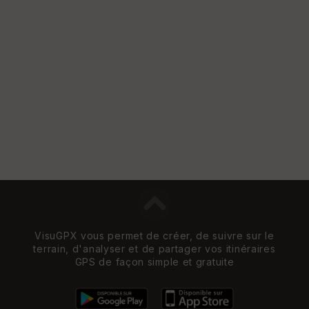
Vi
e
w
VisuGPX vous permet de créer, de suivre sur le
terrain, d'analyser et de partager vos itinéraires
GPS de façon simple et gratuite