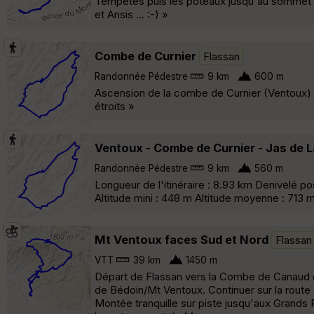
Tempêtes puis les poteaux jusqu'au sommet ..
et Ansis ... :-) »
Combe de Curnier
Flassan
Randonnée Pédestre
9 km
600 m
Ascension de la combe de Curnier (Ventoux) 
étroits »
Ventoux - Combe de Curnier - Jas de 
Randonnée Pédestre
9 km
560 m
Longueur de l'itinéraire : 8.93 km Denivelé p
Altitude mini : 448 m Altitude moyenne : 713 
Mt Ventoux faces Sud et Nord
Flassan
VTT
39 km
1450 m
Départ de Flassan vers la Combe de Canaud que
de Bédoin/Mt Ventoux. Continuer sur la route
Montée tranquille sur piste jusqu'aux Grands 