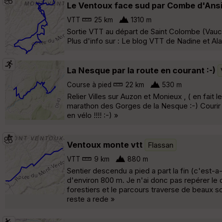
Le Ventoux face sud par Combe d'Ansi
VTT
25 km
1310 m
Sortie VTT au départ de Saint Colombe (Vauc
Plus d'info sur : Le blog VTT de Nadine et Ala
La Nesque par la route en courant :-)
Course à pied
22 km
530 m
Relier Villes sur Auzon et Monieux , ( en fait le
marathon des Gorges de la Nesque :-) Courir s
en vélo !!!! :-) »
Ventoux monte vtt
Flassan
VTT
9 km
880 m
Sentier descendu a pied a part la fin (c'est-a-d
d'environ 800 m. Je n'ai donc pas repérer le 
forestiers et le parcours traverse de beaux so
reste a rede »