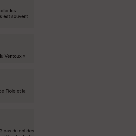
ller les
ers est souvent
 du Ventoux »
 Fiole et la
 2 pas du col des