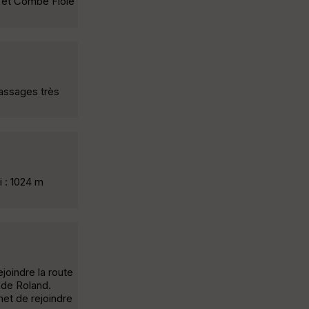
s et Combe Fiole
assages très
i : 1024 m
joindre la route
 de Roland.
met de rejoindre