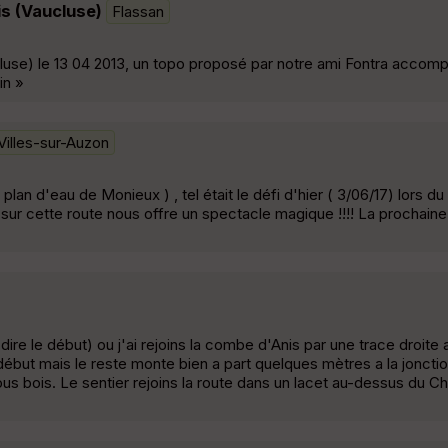
s (Vaucluse)
Flassan
luse) le 13 04 2013, un topo proposé par notre ami Fontra acco
in »
Villes-sur-Auzon
 plan d'eau de Monieux ) , tel était le défi d'hier ( 3/06/17) lors du
ur cette route nous offre un spectacle magique !!!! La prochaine 
ire le début) ou j'ai rejoins la combe d'Anis par une trace droite a 
début mais le reste monte bien a part quelques mètres a la jonct
us bois. Le sentier rejoins la route dans un lacet au-dessus du Cha