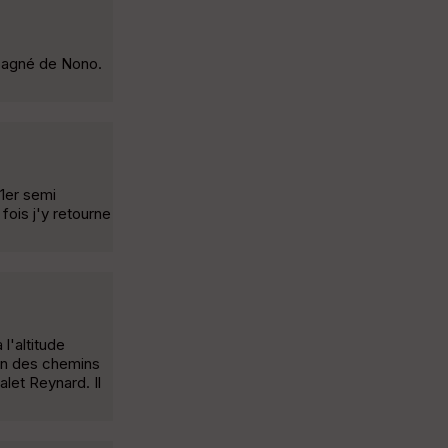
mpagné de Nono.
 1er semi
fois j'y retourne
l'altitude
ion des chemins
let Reynard. Il