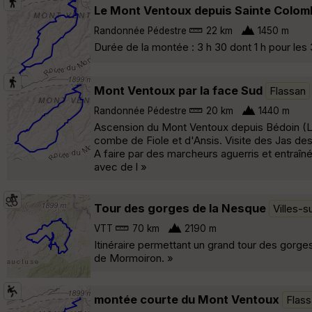
Le Mont Ventoux depuis Sainte Colom
Randonnée Pédestre
22 km
1450 m
Durée de la montée : 3 h 30 dont 1 h pour les 
Mont Ventoux par la face Sud
Flassan
Randonnée Pédestre
20 km
1440 m
Ascension du Mont Ventoux depuis Bédoin (L
combe de Fiole et d'Ansis. Visite des Jas de
A faire par des marcheurs aguerris et entraînés
avec de l »
Tour des gorges de la Nesque
Villes-s
VTT
70 km
2190 m
Itinéraire permettant un grand tour des gorges
de Mormoiron. »
montée courte du Mont Ventoux
Flas