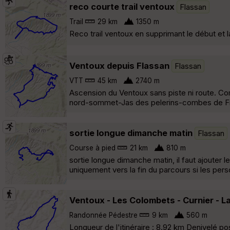
reco courte trail ventoux
Flassan
Trail
29 km
1350 m
Reco trail ventoux en supprimant le début et la 
Ventoux depuis Flassan
Flassan
VTT
45 km
2740 m
Ascension du Ventoux sans piste ni route. 
nord-sommet-Jas des pelerins-combes de Fi
sortie longue dimanche matin
Flassan
Course à pied
21 km
810 m
sortie longue dimanche matin, il faut ajouter l
uniquement vers la fin du parcours si les per
Ventoux - Les Colombets - Curnier - L
Randonnée Pédestre
9 km
560 m
Longueur de l'itinéraire : 8.92 km Denivelé po