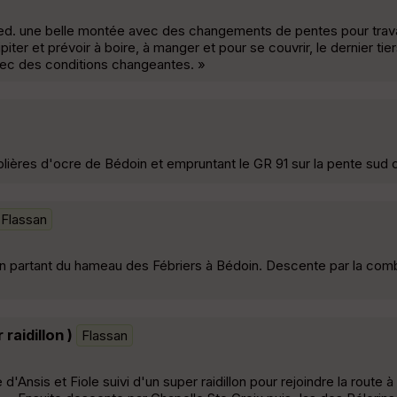
ed. une belle montée avec des changements de pentes pour travai
piter et prévoir à boire, à manger et pour se couvrir, le dernier ti
ec des conditions changeantes. »
blières d'ocre de Bédoin et empruntant le GR 91 sur la pente sud
Flassan
 partant du hameau des Fébriers à Bédoin. Descente par la combe
raidillon )
Flassan
'Ansis et Fiole suivi d'un super raidillon pour rejoindre la route à