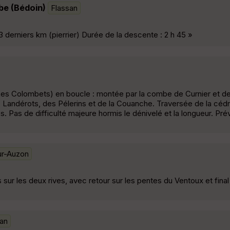
be (Bédoin)
Flassan
3 derniers km (pierrier) Durée de la descente : 2 h 45 »
es Colombets) en boucle : montée par la combe de Curnier et de
s Landérots, des Pélerins et de la Couanche. Traversée de la céd
. Pas de difficulté majeure hormis le dénivelé et la longueur. Prévo
ur-Auzon
 sur les deux rives, avec retour sur les pentes du Ventoux et fina
san