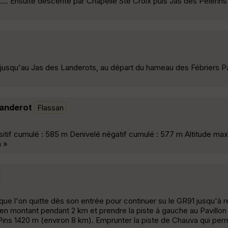
.. Ensuite descente par Chapelle Ste Croix puis Jas des Pélerin
jusqu'au Jas des Landerots, au départ du hameau des Fébriers P
Landerot
Flassan
ositif cumulé : 585 m Denivelé négatif cumulé : 577 m Altitude max
m »
 l'on quitte dès son entrée pour continuer su le GR91 jusqu'à re
 en montant pendant 2 km et prendre la piste à gauche au Pavillon
Pins 1420 m (environ 8 km). Emprunter la piste de Chauva qui per