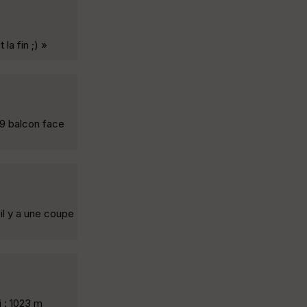
la fin ;) »
9 balcon face
 il y a une coupe
i : 1023 m