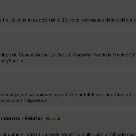
fin ! Si vous avez déjà fait le 23, vous connaissez déjà le début et 
Combes de Canaud/Anjiou-Le Rat-Le Cocadis-Pas de la Frache-GR
ole/Ansis »
e retour jusqu'aux voitures avec le retour téléthon. sur cette sortie
sonnes sont fatiguées »
anderots - Fébrier
Flassan
sitif cumulé : 588 m Denivelé négatif cumulé : 587 m Altitude max