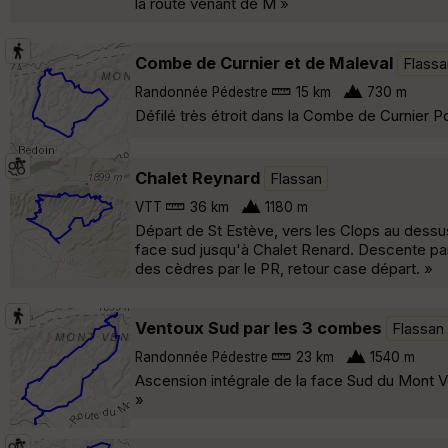
la route venant de M »
Combe de Curnier et de Maleval
Flassa
Randonnée Pédestre
15 km
730 m
Défilé très étroit dans la Combe de Curnier Po
Chalet Reynard
Flassan
VTT
36 km
1180 m
Départ de St Estève, vers les Clops au dessus 
face sud jusqu'à Chalet Renard. Descente par
des cèdres par le PR, retour case départ. »
Ventoux Sud par les 3 combes
Flassan
Randonnée Pédestre
23 km
1540 m
Ascension intégrale de la face Sud du Mont V
»