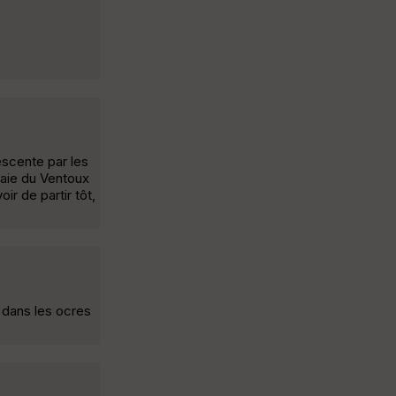
scente par les
raie du Ventoux
ir de partir tôt,
l dans les ocres