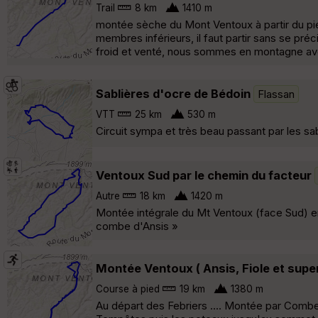
Trail
8 km
1410 m
montée sèche du Mont Ventoux à partir du pi
membres inférieurs, il faut partir sans se préci
froid et venté, nous sommes en montagne av
Sablières d'ocre de Bédoin
Flassan
VTT
25 km
530 m
Circuit sympa et très beau passant par les sa
Ventoux Sud par le chemin du facteur
Autre
18 km
1420 m
Montée intégrale du Mt Ventoux (face Sud) en
combe d'Ansis »
Montée Ventoux ( Ansis, Fiole et super 
Course à pied
19 km
1380 m
Au départ des Febriers .... Montée par Combe d