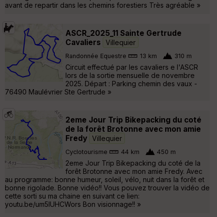
avant de repartir dans les chemins forestiers Très agréable »
ASCR_2025_11 Sainte Gertrude
Cavaliers
Villequier
Randonnée Equestre
13 km
310 m
Circuit effectué par les cavaliers e l'ASCR
lors de la sortie mensuelle de novembre
2025. Départ : Parking chemin des vaux -
76490 Maulévrier Ste Gertrude »
2eme Jour Trip Bikepacking du coté
de la forêt Brotonne avec mon amie
Fredy
Villequier
Cyclotourisme
44 km
450 m
2eme Jour Trip Bikepacking du coté de la
forêt Brotonne avec mon amie Fredy. Avec
au programme: bonne humeur, soleil, vélo, nuit dans la forêt et
bonne rigolade. Bonne vidéo!! Vous pouvez trouver la vidéo de
cette sorti su ma chaine en suivant ce lien:
youtu.be/um5lUHCWors Bon visionnage!! »