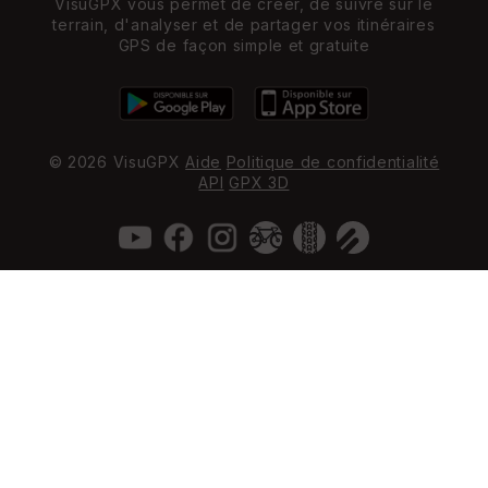
VisuGPX vous permet de créer, de suivre sur le
terrain, d'analyser et de partager vos itinéraires
GPS de façon simple et gratuite
© 2026 VisuGPX
Aide
Politique de confidentialité
API
GPX 3D