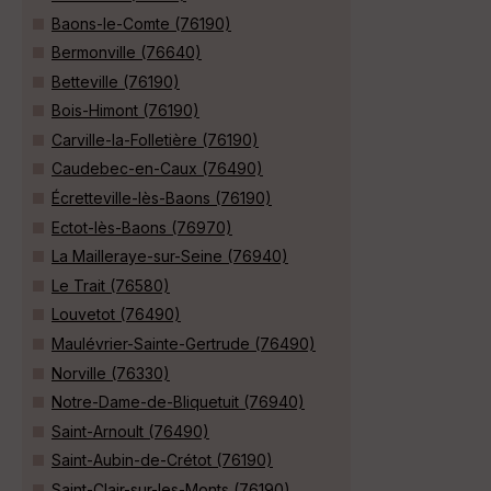
Baons-le-Comte (76190)
Bermonville (76640)
Betteville (76190)
Bois-Himont (76190)
Carville-la-Folletière (76190)
Caudebec-en-Caux (76490)
Écretteville-lès-Baons (76190)
Ectot-lès-Baons (76970)
La Mailleraye-sur-Seine (76940)
Le Trait (76580)
Louvetot (76490)
Maulévrier-Sainte-Gertrude (76490)
Norville (76330)
Notre-Dame-de-Bliquetuit (76940)
Saint-Arnoult (76490)
Saint-Aubin-de-Crétot (76190)
Saint-Clair-sur-les-Monts (76190)