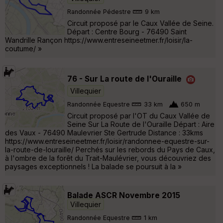
Randonnée Pédestre
9 km
Circuit proposé par le Caux Vallée de Seine.
Départ : Centre Bourg - 76490 Saint
Wandrille Rançon https://www.entreseineetmer.fr/loisir/la-
coutume/ »
76 - Sur La route de l'Ouraille
Villequier
Randonnée Equestre
33 km
650 m
Circuit proposé par l'OT du Caux Vallée de
Seine Sur La Route de l'Ouraille Départ : Aire
des Vaux - 76490 Maulevrier Ste Gertrude Distance : 33kms
https://www.entreseineetmer.fr/loisir/randonnee-equestre-sur-
la-route-de-louraille/ Perchés sur les rebords du Pays de Caux,
à l'ombre de la forêt du Trait-Maulévrier, vous découvriez des
paysages exceptionnels ! La balade se poursuit à la »
Balade ASCR Novembre 2015
Villequier
Randonnée Equestre
1 km