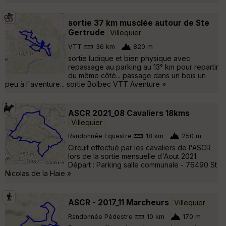
sortie 37 km musclée autour de Ste
Gertrude
Villequier
VTT
36 km
820 m
sortie ludique et bien physique avec
repassage au parking au 13° km pour repartir
du même côté... passage dans un bois un
peu à l'aventure... sortie Bolbec VTT Aventure »
ASCR 2021_08 Cavaliers 18kms
Villequier
Randonnée Equestre
18 km
250 m
Circuit effectué par les cavaliers de l'ASCR
lors de la sortie mensuelle d'Aout 2021.
Départ : Parking salle communale - 76490 St
Nicolas de la Haie »
ASCR - 2017_11 Marcheurs
Villequier
Randonnée Pédestre
10 km
170 m