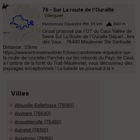
76 - Sur La route de l'Ouraille
Villequier
Randonnée Equestre
33 km
690 m
Circuit proposé par l'OT du Caux Vallée de
Seine Sur La Route de l'Ouraille Départ : Aire
des Vaux - 76490 Maulevrier Ste Gertrude
Distance : 33kms
https://www.entreseineetmer.fr/loisir/randonnee-equestre-sur-
la-route-de-louraille/ Perchés sur les rebords du Pays de Caux,
à l'ombre de la forêt du Trait-Maulévrier, vous découvriez des
paysages exceptionnels ! La balade se poursuit à la »
Villes
Allouville-Bellefosse (76190)
Alvimare (76640)
Anquetierville (76490)
Autretot (76190)
Auzebosc (76190)