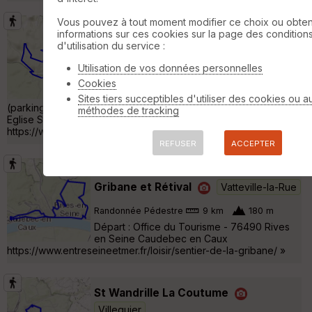
Vous pouvez à tout moment modifier ce choix ou obten
Sainte Gertrude - Le COURVAL ou Le
informations sur ces cookies sur la page des condition
Val Godard
Villequier
d'utilisation du service :
Utilisation de vos données personnelles
Randonnée Pédestre
10 km
170 m
Cookies
Jolie balade au milieu du Pays Caux Vallée
de Seine au départ de Sainte Gertrude
Sites tiers succeptibles d'utiliser des cookies ou a
(parking au milieu du hameau tout pres de l'Eglise). Départ :
méthodes de tracking
Eglise Ste Gertrude - 76490 Maulévrier Ste Gertrude
https://www.entreseineetmer.fr/loisir/le-val-godard/ »
REFUSER
ACCEPTER
Caudebec en Caux Le Sentier de la
Gribane et Rétival
Vatteville-la-Rue
Randonnée Pédestre
9 km
180 m
Départ : Office du Tourisme - 76490 Rives
en Seine Caudebec en Caux
https://www.entreseineetmer.fr/loisir/sentier-de-la-gribane/ »
St Wandrille La Coutume
Villequier