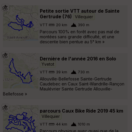
Petite sortie VTT autour de Sainte
Gertrude (76)
Villequier
VTT
20 km
390 m
Parcours 100% en forêt avec pas mal de
montées sans grande difficulté, et une
descente bien pentue au 5° km »
Dernière de l'année 2016 en Solo
Yvetot
VTT
39 km
730 m
Allouville-Bellefosse Sainte-Gertrude
Caudebec en Caux Saint-Wandrille-Rançon
Maulévrier Sainte Gertrude Allouville-
Bellefosse »
parcours Caux Bike Ride 2019 45 km
Villequier
VTT
44 km
1010 m
Parcours physique avec quasi que de la