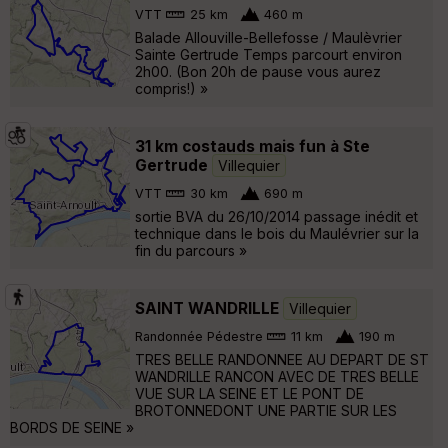
VTT
25 km
460 m
Balade Allouville-Bellefosse / Maulèvrier
Sainte Gertrude Temps parcourt environ
2h00. (Bon 20h de pause vous aurez
compris!) »
31 km costauds mais fun à Ste
Gertrude
Villequier
VTT
30 km
690 m
sortie BVA du 26/10/2014 passage inédit et
technique dans le bois du Maulévrier sur la
fin du parcours »
SAINT WANDRILLE
Villequier
Randonnée Pédestre
11 km
190 m
TRES BELLE RANDONNEE AU DEPART DE ST
WANDRILLE RANCON AVEC DE TRES BELLE
VUE SUR LA SEINE ET LE PONT DE
BROTONNEDONT UNE PARTIE SUR LES
BORDS DE SEINE »