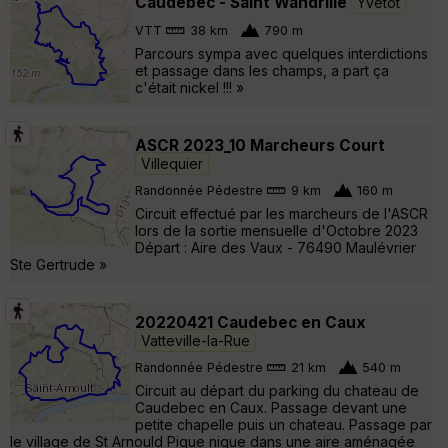
Caudebec - Saint Wandrille
Yvetot
VTT
38 km
790 m
Parcours sympa avec quelques interdictions
et passage dans les champs, a part ça
c'était nickel !!! »
ASCR 2023_10 Marcheurs Court
Villequier
Randonnée Pédestre
9 km
160 m
Circuit effectué par les marcheurs de l'ASCR
lors de la sortie mensuelle d'Octobre 2023
Départ : Aire des Vaux - 76490 Maulévrier
Ste Gertrude »
20220421 Caudebec en Caux
Vatteville-la-Rue
Randonnée Pédestre
21 km
540 m
Circuit au départ du parking du chateau de
Caudebec en Caux. Passage devant une
petite chapelle puis un chateau. Passage par
le village de St Arnould Pique nique dans une aire aménagée