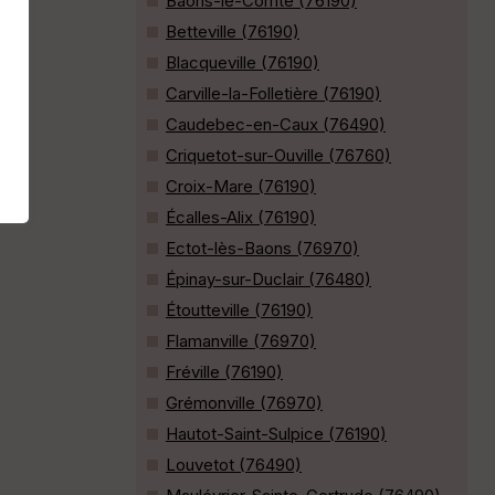
Baons-le-Comte (76190)
Betteville (76190)
Blacqueville (76190)
Carville-la-Folletière (76190)
Caudebec-en-Caux (76490)
Criquetot-sur-Ouville (76760)
Croix-Mare (76190)
Écalles-Alix (76190)
Ectot-lès-Baons (76970)
Épinay-sur-Duclair (76480)
Étoutteville (76190)
Flamanville (76970)
Fréville (76190)
Grémonville (76970)
Hautot-Saint-Sulpice (76190)
Louvetot (76490)