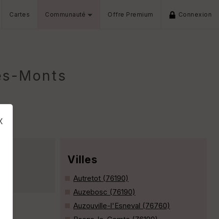
Cartes
Communauté
Offre Premium
Connexion
es-Monts
x
Villes
one
Autretot (76190)
Auzebosc (76190)
Auzouville-l'Esneval (76760)
s