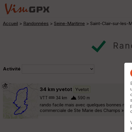
Accueil
>
Randonnées
>
Seine-Maritime
> Saint-Clair-sur-les-
Rand
Activité
34 km yvetot
Yvetot
VTT
34 km
590 m
rando facile mais avec quelques bonnes monté
commerciale de Ste Marie des Champs »