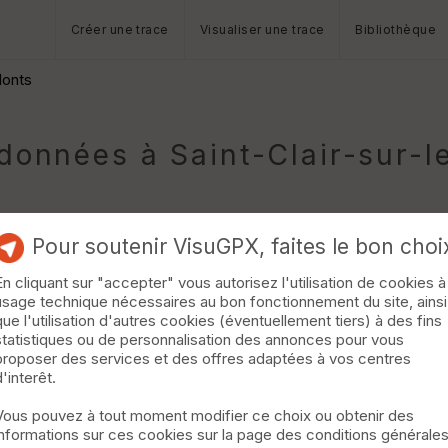
Créer une trace
Visualiser une trace
Bibliothèque
Monts
onnées à Saint-Clair-sur-l
Pour soutenir VisuGPX, faites le bon choi
En cliquant sur "accepter" vous autorisez l'utilisation de cookies à
usage technique nécessaires au bon fonctionnement du site, ainsi
que l'utilisation d'autres cookies (éventuellement tiers) à des fins
statistiques ou de personnalisation des annonces pour vous
es. parcours épuisant quand c'est très boueux... départ de la z
proposer des services et des offres adaptées à vos centres
d'interêt.
Vous pouvez à tout moment modifier ce choix ou obtenir des
informations sur ces cookies sur la page des conditions générale