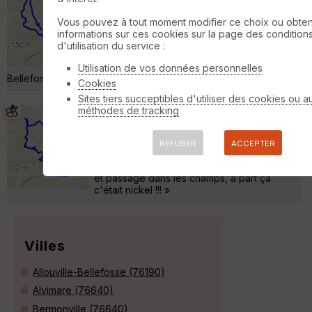
Valliquerville
Vous pouvez à tout moment modifier ce choix ou obten
VTT
39 km
730 m
informations sur ces cookies sur la page des condition
Allouville-Bellefosse Sainte-Gertrude
d'utilisation du service :
Caudebec en Caux Saint-Wandrille-Rançon
Maulévrier Sainte Gertrude Allouville-
Utilisation de vos données personnelles
Bellefosse »
Cookies
Sites tiers succeptibles d'utiliser des cookies ou a
méthodes de tracking
Caudebec - Saint Wandrille
Valliquerville
REFUSER
ACCEPTER
VTT
38 km
790 m
Parcours sympa avec quelques interdictions
et passage dans les champs, a part ça
c'était nickel !!! »
Villes
Allouville-Bellefosse (76190)
Alvimare (76640)
Bermonville (76640)