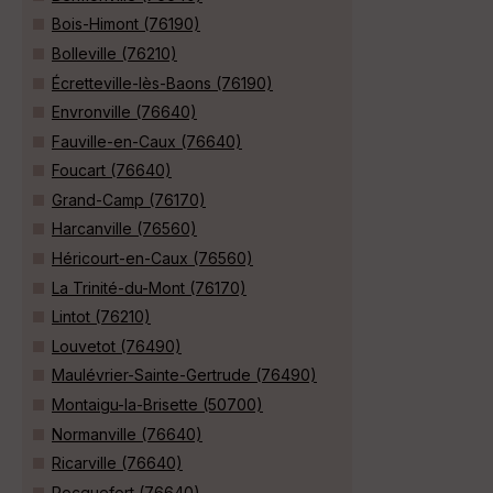
Bois-Himont (76190)
Bolleville (76210)
Écretteville-lès-Baons (76190)
Envronville (76640)
Fauville-en-Caux (76640)
Foucart (76640)
Grand-Camp (76170)
Harcanville (76560)
Héricourt-en-Caux (76560)
La Trinité-du-Mont (76170)
Lintot (76210)
Louvetot (76490)
Maulévrier-Sainte-Gertrude (76490)
Montaigu-la-Brisette (50700)
Normanville (76640)
Ricarville (76640)
Rocquefort (76640)