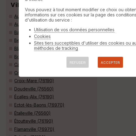
Villes
Vous pouvez à tout moment modifier ce choix ou obten
informations sur ces cookies sur la page des condition
Autretot (76190)
d'utilisation du service :
Auzebosc (76190)
Utilisation de vos données personnelles
Baons-le-Comte (76190)
Cookies
Berville (76560)
Sites tiers succeptibles d'utiliser des cookies ou a
méthodes de tracking
Blacqueville (76190)
Bois-Himont (76190)
REFUSER
ACCEPTER
Carville-la-Folletière (76190)
Criquetot-sur-Ouville (76760)
Croix-Mare (76190)
Doudeville (76560)
Écalles-Alix (76190)
Ectot-lès-Baons (76970)
Étalleville (76560)
Étoutteville (76190)
Flamanville (76970)