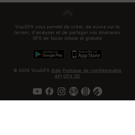
VisuGPX vous permet de créer, de suivre sur le
terrain, d'analyser et de partager vos itinéraires
GPS de façon simple et gratuite
© 2026 VisuGPX
Aide
Politique de confidentialité
API
GPX 3D