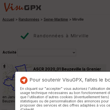
Accueil
>
Randonnées
>
Seine-Maritime
> Mirville
Randonnées à Mirville
Activité
ASCR 2020_01 Beuzeville la Grenier
Saint-Jean-de-la-Neuville
Pour soutenir VisuGPX, faites le b
Randonnée Pédestre
11 km
Circuit effectué par les marcheurs de l'ASCR
En cliquant sur "accepter" vous autorisez l'utilisation 
lors de la sortie mensuelle de l'association
usage technique nécessaires au bon fonctionnement du 
en Janvier 2020 Départ : Parking de la Gare de Bréauté
que l'utilisation d'autres cookies (éventuellement tiers)
Beuzeville - 76210 »
statistiques ou de personnalisation des annonces pour
proposer des services et des offres adaptées à vos c
d'interêt.