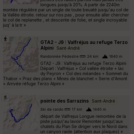
longues..jusqu’à 20%. A partir de 2240m
montée régulière par un single de toute beuaté jusqu'au col de
la Vallée étroite. retour sur nos pas , pour ensuite aller chercher
le col de replanette , et descente de folie, et single incroyable
juq' à la tr »
GTA2 - J9 : Valfréjus au refuge Terzo
Alpini
Saint-André
Randonnée Pédestre
24 km
1640 m
GTA2 - J9 : Valfréjus au refuge Terzo Alpini
Départ : Valfréjus + Col vallée étroite + lac
dy Peyron + Col des méandes + Sommet du
Thabor + Praz des plans + Mines de blanchet + Serre d'Amont
+ Arrivée réfuge Terzo Alpini »
pointe des Sarrazins
Saint-André
Ski de rando
17 km
1440 m
départ de Valfrejus Longue remontée de la
piste jusqu\'au lavoir Remonter jusqu\'aux
chalets du Plan Se diriger vers le Nord dans
un canyon raide (attention aux plaques) »