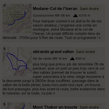
Modane-Col de l'Iseran
Saint-André
Cyclotourisme
58 km
4370 m
Pour marquer comme il se doit la fin de ma
saison amateur, j'organise une sortie en
montagne, entre Modane et le col de
l'Iseran. Un projet difficile compte-tenu du
dénivelé : 1700m pour 57km de route. Tout un programme ! »
skirando grand vallon
Saint-André
Ski de rando
14 km
830 m
plus long que prévu. pb de remontée (1h de
perdue). puis on part un peu trop vers le col
des sables (permet de trouver le soleil).
super panorama à la cime. neige moyenne à
la descente jusqu'à 2800m (trop soufflée). passage dans le
vallon de la belle plinier, beau hors piste tout rayé, on trouve
de bon passages. plus bas avant la route, belle avalanche dans
le ruisseau. sur la route, ca pas »
Mont Thabor en boucle
Saint-André