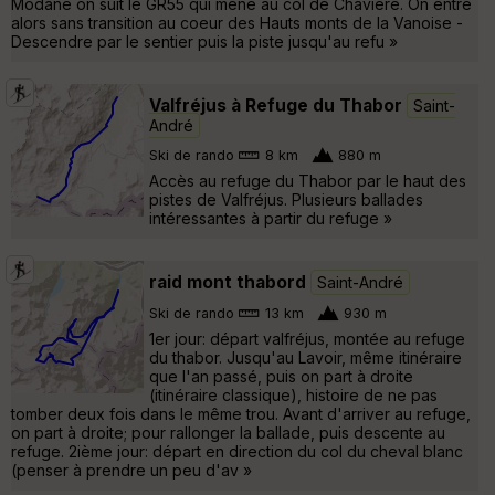
Modane on suit le GR55 qui mène au col de Chavière. On entre
alors sans transition au coeur des Hauts monts de la Vanoise -
Descendre par le sentier puis la piste jusqu'au refu »
Valfréjus à Refuge du Thabor
Saint-
André
Ski de rando
8 km
880 m
Accès au refuge du Thabor par le haut des
pistes de Valfréjus. Plusieurs ballades
intéressantes à partir du refuge »
raid mont thabord
Saint-André
Ski de rando
13 km
930 m
1er jour: départ valfréjus, montée au refuge
du thabor. Jusqu'au Lavoir, même itinéraire
que l'an passé, puis on part à droite
(itinéraire classique), histoire de ne pas
tomber deux fois dans le même trou. Avant d'arriver au refuge,
on part à droite; pour rallonger la ballade, puis descente au
refuge. 2ième jour: départ en direction du col du cheval blanc
(penser à prendre un peu d'av »