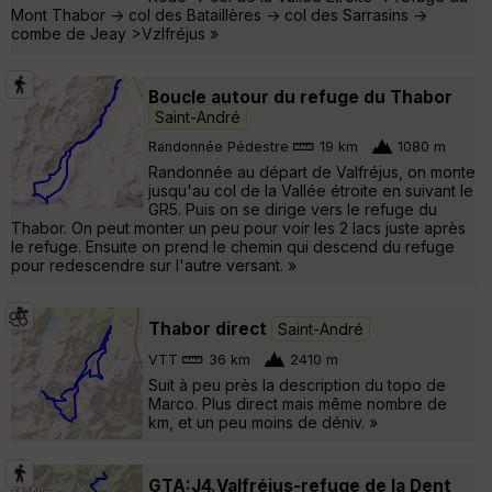
Mont Thabor -> col des Bataillères -> col des Sarrasins ->
combe de Jeay >Vzlfréjus »
Boucle autour du refuge du Thabor
Saint-André
Randonnée Pédestre
19 km
1080 m
Randonnée au départ de Valfréjus, on monte
jusqu'au col de la Vallée étroite en suivant le
GR5. Puis on se dirige vers le refuge du
Thabor. On peut monter un peu pour voir les 2 lacs juste après
le refuge. Ensuite on prend le chemin qui descend du refuge
pour redescendre sur l'autre versant. »
Thabor direct
Saint-André
VTT
36 km
2410 m
Suit à peu près la description du topo de
Marco. Plus direct mais même nombre de
km, et un peu moins de déniv. »
GTA:J4.Valfréjus-refuge de la Dent