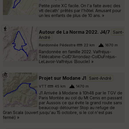
Petite piste XC facile. On l'a faite avec des
vtt decath' prêtés par l'hôtel. Amusant pour
un les enfants de plus de 10 ans. »
Autour de La Norma 2022. J4/7
Saint-
André
Randonnée Pédestre
22 km
1670 m
Randonnée en famille 2022. Valfréjus-
Télécabine-ColD'Arrondaz-ColDuFréjus-
LeLavoir-Valfréjus (Boucle) »
Projet sur Modane J1
Saint-André
VTT
45 km
1470 m
J1 Arrivée à Modane à 10h48 par le TGV de
Paris Montée au col du Mt Cenis en passant
par Aussois ce qui évite la grand route sans
beaucoup détourner Stop au refuge de
Gran Scala (ouvert jusqu'au 15 octobre, si le col n'est pas
fermé) »