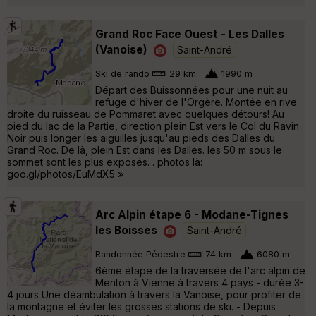
Grand Roc Face Ouest - Les Dalles
(Vanoise)
Saint-André
Ski de rando
29 km
1990 m
Départ des Buissonnées pour une nuit au
refuge d'hiver de l'Orgère. Montée en rive
droite du ruisseau de Pommaret avec quelques détours! Au
pied du lac de la Partie, direction plein Est vers le Col du Ravin
Noir puis longer les aiguilles jusqu'au pieds des Dalles du
Grand Roc. De là, plein Est dans les Dalles. les 50 m sous le
sommet sont les plus exposés. . photos là:
goo.gl/photos/EuMdX5 »
Arc Alpin étape 6 - Modane-Tignes
les Boisses
Saint-André
Randonnée Pédestre
74 km
6080 m
6ème étape de la traversée de l'arc alpin de
Menton à Vienne à travers 4 pays - durée 3-
4 jours Une déambulation à travers la Vanoise, pour profiter de
la montagne et éviter les grosses stations de ski. - Depuis