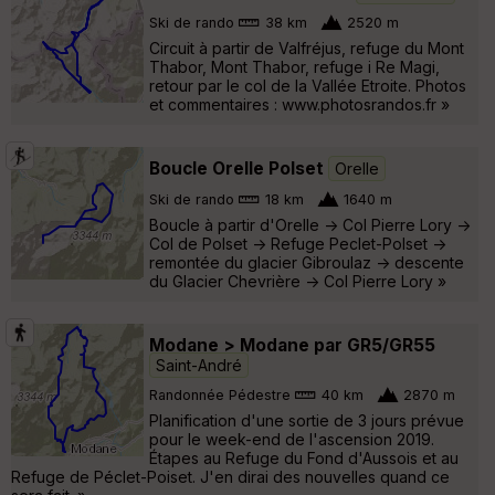
Ski de rando
38 km
2520 m
Circuit à partir de Valfréjus, refuge du Mont
Thabor, Mont Thabor, refuge i Re Magi,
retour par le col de la Vallée Etroite. Photos
et commentaires : www.photosrandos.fr »
Boucle Orelle Polset
Orelle
Ski de rando
18 km
1640 m
Boucle à partir d'Orelle -> Col Pierre Lory ->
Col de Polset -> Refuge Peclet-Polset ->
remontée du glacier Gibroulaz -> descente
du Glacier Chevrière -> Col Pierre Lory »
Modane > Modane par GR5/GR55
Saint-André
Randonnée Pédestre
40 km
2870 m
Planification d'une sortie de 3 jours prévue
pour le week-end de l'ascension 2019.
Étapes au Refuge du Fond d'Aussois et au
Refuge de Péclet-Poiset. J'en dirai des nouvelles quand ce