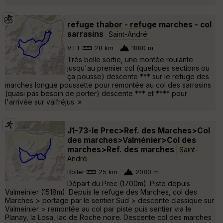
refuge thabor - refuge marches - col
sarrasins
Saint-André
VTT
28 km
1880 m
Très belle sortie, une montée roulante
jusqu'au premier col (quelques sections ou
ça pousse) descente *** sur le refuge des
marches longue poussette pour remontée au col des sarrasins
(quasi pas besoin de porter) descente *** et **** pour
l'arrivée sur valfréjus. »
J1-73-le Prec>Ref. des Marches>Col
des marches>Valménier>Col des
marches>Ref. des marches
Saint-
André
Roller
25 km
2080 m
Départ du Prec (1700m). Piste depuis
Valmeinier (1518m). Depuis le refuge des Marches, col des
Marches > portage par le sentier Sud > descente classique sur
Valmeinier > remontée au col par piste puis sentier via le
Planay, la Losa, lac de Roche noire. Descente col des marches