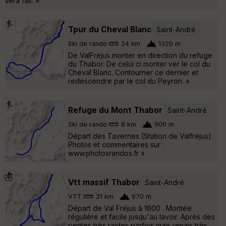
sera fait. »
Tpur du Cheval Blanc
Saint-André
Ski de rando
24 km
1320 m
De ValFrejus monter en direction du refuge
du Thabor. De celui ci monter ver le col du
Cheval Blanc. Contourner ce dernier et
redescendre par le col du Peyron. »
Refuge du Mont Thabor
Saint-André
Ski de rando
8 km
900 m
Départ des Tavernes (Station de Valfréjus)
Photos et commentaires sur :
www.photosrandos.fr »
Vtt massif Thabor
Saint-André
VTT
21 km
970 m
Départ de Val Fréjus à 1600 . Montée
régulière et facile jusqu'au lavoir. Après des
pentes très raides parfois mais jamais très