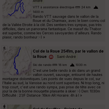
André
VTT à assistance électrique
24 km
1400 m
Rando VTT sauvage dans le vallon de la
Roue et du Charmaix, avec le bien connu col
de la Vallée Etroite à la clé. Des sentiers tres sympas, pas très
difficiles, dans un panorama fantastique. Ce massif du Thabor
est superbe, comme les Cerces savoyardes d'ailleurs. Rando
plaisir, rando bonheur :-) »
Col de la Roue 2541m, par le vallon de
la Roue
Saint-André
Ski de rando
16 km
1030 m
C'est une belle rando à ski dans un grand
vallon ouvert, sauvage, entourré de hautes
montagne dolomitiques. Les points de vues depuis le col, sur
l'Italie au sud, la Vanoise au nord sont superbes. Ni trop long, ni
trop court, c'est une rando sympa, pas prise de tête avec ce
jour la de la bonne mouqette plaisante à skier :-) Den: 1030m
Difficulté : 2.1/F Distance :16km AR Horaire: 4h à l »