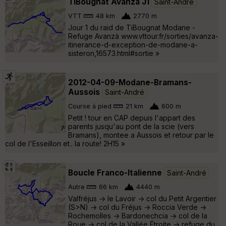
TiBougnat Avanzà J1
Saint-André
VTT
48 km
2770 m
Jour 1 du raid de TiBougnat Modane -
Refuge Avanzà www.vttour.fr/sorties/avanza-
itinerance-d-exception-de-modane-a-
sisteron,16573.html#sortie »
2012-04-09-Modane-Bramans-
Aussois
Saint-André
Course à pied
21 km
600 m
Petit ! tour en CAP depuis l'appart des
parents jusqu'au pont de la scie (vers
Bramans), montee a Aussois et retour par le
col de l'Esseillon et.. la route! 2H15 »
Boucle Franco-Italienne
Saint-André
Autre
66 km
4440 m
Valfréjus -> le Lavoir -> col du Petit Argentier
(S>N) -> col du Fréjus -> Roccia Verde ->
Rochemolles -> Bardonechcia -> col de la
Roue -> col de la Vallée Étroite -> refuge du