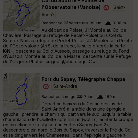
Col du Souffre - Pointe de
l'Observatoire (Vanoise)
Saint-
André
Randonnée Pédestre
39 km
3180 m
Au départ de Polset, J1:Montée au Col de
Chavière, Passage au refuge de Peclet-Polset puis Col du
Souffre. Nuit au refuge de Peclet-Polset. J2: Montée à la Pointe
de l'Observatoire (Arrêt de la trace, la suite d'aprés la carte
IGN) , descente au Col d'Aussois, passage au refuge du Fond
d'Aussois. Montée au Col de la Masse, descente sur le Refuge
de l'Orgère. Photos ici: goo.gl/photos/qcsC »
Fort du Sapey, Télégraphe Chappe
Saint-André
Raquettes à neige
7 km
460 m
Départ au hameau du Col au dessus de
Saint-André à la stèle dans une épingle à
gauche ; prendre le chemin qui part vers le sud jusqu'à la table
d'orientation de l'Ouillette cote 1515 m (wpt 1) ; monter la croupe
en direction de l'est jusqu'au Fort du Sapey (wpt 2) ;
descendre plein nord le Bois du Sapey, traverser le Pré du Col
et se diriger vers les Charmettes ; dans l'épingle à gauche »