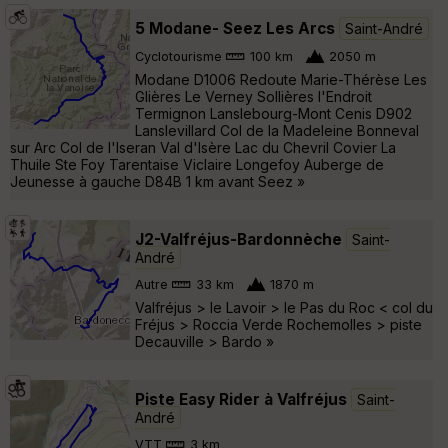
5 Modane- Seez Les Arcs
Saint-André
Cyclotourisme
100 km
2050 m
Modane D1006 Redoute Marie-Thérèse Les
Glières Le Verney Sollières l'Endroit
Termignon Lanslebourg-Mont Cenis D902
Lanslevillard Col de la Madeleine Bonneval
sur Arc Col de l'Iseran Val d'Isère Lac du Chevril Covier La
Thuile Ste Foy Tarentaise Viclaire Longefoy Auberge de
Jeunesse à gauche D84B 1 km avant Seez »
J2-Valfréjus-Bardonnèche
Saint-
André
Autre
33 km
1870 m
Valfréjus > le Lavoir > le Pas du Roc < col du
Fréjus > Roccia Verde Rochemolles > piste
Decauville > Bardo »
Piste Easy Rider à Valfréjus
Saint-
André
VTT
3 km