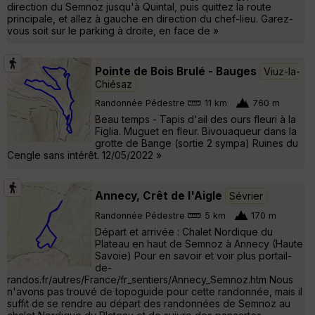
direction du Semnoz jusqu'à Quintal, puis quittez la route
principale, et allez à gauche en direction du chef-lieu. Garez-
vous soit sur le parking à droite, en face de »
Pointe de Bois Brulé - Bauges
Viuz-la-
Chiésaz
Randonnée Pédestre
11 km
760 m
Beau temps - Tapis d'ail des ours fleuri à la
Figlia. Muguet en fleur. Bivouaqueur dans la
grotte de Bange (sortie 2 sympa) Ruines du
Cengle sans intérêt. 12/05/2022 »
Annecy, Crêt de l'Aigle
Sévrier
Randonnée Pédestre
5 km
170 m
Départ et arrivée : Chalet Nordique du
Plateau en haut de Semnoz à Annecy (Haute
Savoie) Pour en savoir et voir plus portail-
de-
randos.fr/autres/France/fr_sentiers/Annecy_Semnoz.htm Nous
n'avons pas trouvé de topoguide pour cette randonnée, mais il
suffit de se rendre au départ des randonnées de Semnoz au