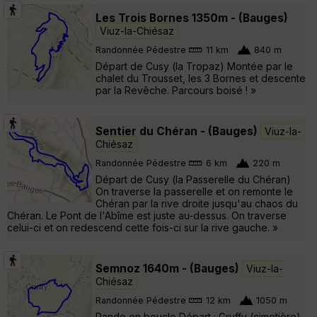
Les Trois Bornes 1350m - (Bauges)
Viuz-la-Chiésaz
Randonnée Pédestre
11 km
840 m
Départ de Cusy (la Tropaz) Montée par le
chalet du Trousset, les 3 Bornes et descente
par la Revêche. Parcours boisé ! »
Sentier du Chéran - (Bauges)
Viuz-la-
Chiésaz
Randonnée Pédestre
6 km
220 m
Départ de Cusy (la Passerelle du Chéran)
On traverse la passerelle et on remonte le
Chéran par la rive droite jusqu'au chaos du
Chéran. Le Pont de l'Abîme est juste au-dessus. On traverse
celui-ci et on redescend cette fois-ci sur la rive gauche. »
Semnoz 1640m - (Bauges)
Viuz-la-
Chiésaz
Randonnée Pédestre
12 km
1050 m
Rando en boucle Départ : Gruffy (cimetière)