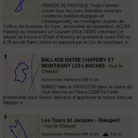
PÉRIODE DE PRATIQUE Toute l'année :
ouvert tous les jours (Variable selon les
conditions météorologiques et
l'enneigement, se renseigner auprès de
l'office de tourisme. En hiver, accessible en raquettes). ACCÈS
Parking du restaurant Le Courant d'Ere 74320 Leschaux Le
départ se trouve à 20 km d'Annecy en prenant la route D41 ou
à 25 km de Saint-Jorioz en passant par le Col de Leschaux. »
BALLADE ENTRE CHAPEIRY ET
MONTAGNY LES LANCHES
Viuz-la-
Chiésaz
Randonnée Pédestre
6 km
RANDO faite le 04/03/2010 dans le cadre du
Club Marche en Filiere CDRP74 Petite
promenade pour Senior désireux d'apprécier la nature sans se
fatiguer »
Les Tours St Jacques - (Bauges)
Viuz-la-Chiésaz
Randonnée Pédestre
8 km
720 m