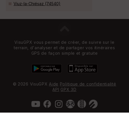
Viuz-la-Chiésaz (74540)
VisuGPX vous permet de créer, de suivre sur le
terrain, d'analyser et de partager vos itinéraires
GPS de façon simple et gratuite
© 2026 VisuGPX
Aide
Politique de confidentialité
API
GPX 3D