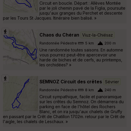
Circuit en boucle. Départ : Allèves Montée
par le joli chemin pavé de la Figlia, poursuite
jusqu'aux granges du Perchet et descente
par les Tours St Jacques. Itinéraire bien balisé. »
Chaos du Chéran
Viuz-la-Chiésaz
Randonnée Pédestre
5 km
200 m
Une randonnée toutes saisons. En automne
vous pourrez peut-être apercevoir une
harde de biches et de cerfs, au printemps,
les orchidées? »
SEMNOZ Circuit des crêtes
Sévrier
Randonnée Pédestre
8 km
240 m
Circuit sympathique, facile et panoramique
sur les crêtes du Semnoz. On démarrera du
parking en face de l'hôtel des Rochers
Blanc, et on ira jusqu'aux chalets de Gruffy
en passant par le Crêt de Chatillon 1702m. retour par le Crêt de
l'aigle, les chalets de Leschaux. »