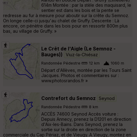
614m Montée : par la stèle des maquisard, le
sentier est dans les bois et la pente se
redresse au fur à mesure pour aboutir sur la crête du Semnoz.
On longe celle-ci jusqu'au chalet de Gruffy. Descente : Là
encore, on pénètre dans les bois pour en ressortir 800m plus
bas, au village de Gruffy. »
Le Crêt de l'Aigle (Le Semnoz -
Bauges))
Viuz-la-Chiésaz
Randonnée Pédestre
12 km
1060 m
Départ d'Allèves, montée par les Tours Saint
Jacques. Photos et commentaires sur :
www.photosrandos.fr »
Contrefort du Semnoz
Seynod
Randonnée Pédestre
8 km
ACCÈS 74600 Seynod Accès voiture :
Depuis Annecy, prenez la D1201 en direction
d'Aix-les-Bains. Dans Seynod, prenez la
sortie sur la droite en direction de la zone
commerciale du Cap Périaz, et de Vieugy. A Vieugy, montez en