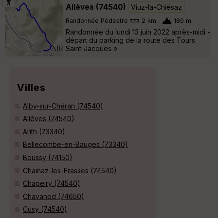
Allèves (74540)
Viuz-la-Chiésaz
Randonnée Pédestre
2 km
180 m
Randonnée du lundi 13 juin 2022 après-midi -
départ du parking de la route des Tours
Saint-Jacques »
Villes
Alby-sur-Chéran (74540)
Allèves (74540)
Arith (73340)
Bellecombe-en-Bauges (73340)
Boussy (74150)
Chainaz-les-Frasses (74540)
Chapeiry (74540)
Chavanod (74650)
Cusy (74540)