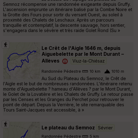
Semnoz récompense une randonnée exigeante depuis Gruffy.
L'ascension emprunte un itinéraire balisé par la Combe Noire et
la Grotte des Fours pour sortir du versant Ouest, au soleil à
proximité des Chalets de Leschaux. Après un parcours
tranquille et contemplatif, la descente sauvage, hors sentier,
s'engagera dans le sévère et très raide Golet Rond (Su »
Le Crêt de l'Aigle 1646 m, depuis
Aiguebelette par le Mont Durant –
Allèves
Viuz-la-Chiésaz
Randonnée Pédestre
10 km
1010 m
Au Sud du Plateau du Semnoz, le Crêt de
l'Aigle est le but de nombreuses randonnées. L'itinéraire retenu
monte d'Aiguebelette ? hameau d'Allèves ? par le Mont Durant,
le Golet de la Lovatière et les Chalets de Gruffy. Le retour passe
par les Censes et les Granges du Perchet pour retrouver le
point de départ. Depuis la Verrière, le site remarquable des
Tours Saint-Jacques est accessible, à »
Le plateau du Semnoz
Sévrier
Randonnée Pédestre
5 km