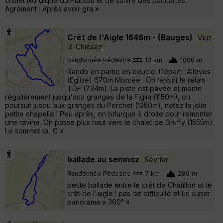
chalet Nordique du Plateau et de suivre des pancartes.
Agrément : Après avoir gra »
Crêt de l'Aigle 1646m - (Bauges)
Viuz-
la-Chiésaz
Randonnée Pédestre
13 km
1000 m
Rando en partie en boucle. Départ : Allèves
(Eglise) 670m Montée : On rejoint le relais
TDF (734m). La piste est pavée et monte
régulièrement jusqu'aux granges de la Figlia (1150m), on
poursuit jusqu'aux granges du Perchet (1250m), notez la jolie
petite chapelle ! Peu après, on bifurque à droite pour remonter
une ravine. On passe plus haut vers le chalet de Gruffy (1555m).
Le sommet du C »
ballade au semnoz
Sévrier
Randonnée Pédestre
7 km
280 m
petite ballade entre le crêt de Châtillon et le
crêt de l'aigle ! pas de difficulté et un super
panorama a 360° »