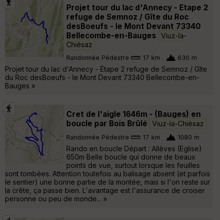
Projet tour du lac d'Annecy - Etape 2
refuge de Semnoz / Gîte du Roc
desBoeufs - le Mont Devant 73340
Bellecombe-en-Bauges
Viuz-la-
Chiésaz
Randonnée Pédestre
17 km
630 m
Projet tour du lac d'Annecy - Étape 2 refuge de Semnoz / Gîte
du Roc desBoeufs - le Mont Devant 73340 Bellecombe-en-
Bauges »
Cret de l'aigle 1646m - (Bauges) en
boucle par Bois Brûlé
Viuz-la-Chiésaz
Randonnée Pédestre
17 km
1080 m
Rando en boucle Départ : Allèves (Eglise)
650m Belle boucle qui donne de beaux
points de vue, surtout lorsque les feuilles
sont tombées. Attention toutefois au balisage absent (et parfois
le sentier) une bonne partie de la montée, mais si l'on reste sur
la crête, ça passe bien. L'avantage est l'assurance de croiser
personne ou peu de monde... »