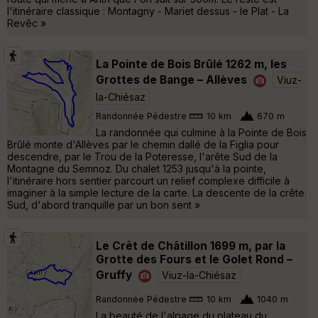
l'itinéraire classique : Montagny - Mariet dessus - le Plat - La
Revêc »
La Pointe de Bois Brûlé 1262 m, les
Grottes de Bange – Allèves
Viuz-
la-Chiésaz
Randonnée Pédestre
10 km
670 m
La randonnée qui culmine à la Pointe de Bois
Brûlé monte d'Allèves par le chemin dallé de la Figlia pour
descendre, par le Trou de la Poteresse, l'arête Sud de la
Montagne du Semnoz. Du chalet 1253 jusqu'à la pointe,
l'itinéraire hors sentier parcourt un relief complexe difficile à
imaginer à la simple lecture de la carte. La descente de la crête
Sud, d'abord tranquille par un bon sent »
Le Crêt de Châtillon 1699 m, par la
Grotte des Fours et le Golet Rond –
Gruffy
Viuz-la-Chiésaz
Randonnée Pédestre
10 km
1040 m
La beauté de l'alpage du plateau du