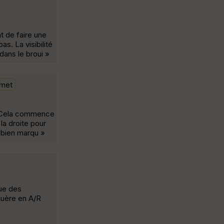
t de faire une
s. La visibilité
dans le broui »
amet
». Cela commence
 la droite pour
z bien marqu »
que des
iguère en A/R