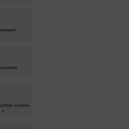
ueniquer.
 personne
raquettes comme
. »