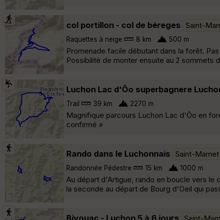
col portillon - col de béreges
Saint-Ma
Raquettes à neige
8 km
500 m
Promenade facile débutant dans la forêt. Pas
Possibilité de monter ensuite au 2 sommets de
Luchon Lac d'Ôo superbagnere Lucho
Trail
39 km
2270 m
Magnifique parcours Luchon Lac d'Ôo en fore
confirmé »
Rando dans le Luchonnais
Saint-Mamet
Randonnée Pédestre
15 km
1000 m
Au départ d'Artigue, rando en boucle vers le
la seconde au départ de Bourg d'Oeil qui pass
Bivouac - Luchon 5 à 6 jours
Saint-Mam