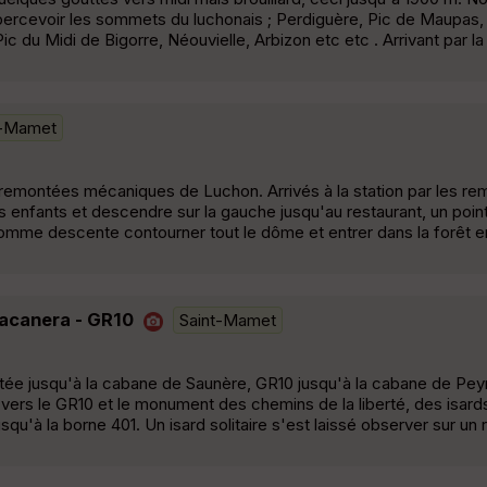
percevoir les sommets du luchonais ; Perdiguère, Pic de Maupas,
c du Midi de Bigorre, Néouvielle, Arbizon etc etc . Arrivant par la
t-Mamet
 remontées mécaniques de Luchon. Arrivés à la station par les r
 enfants et descendre sur la gauche jusqu'au restaurant, un poin
mme descente contourner tout le dôme et entrer dans la forêt en
Vacanera - GR10
Saint-Mamet
tée jusqu'à la cabane de Saunère, GR10 jusqu'à la cabane de Peyr
s le GR10 et le monument des chemins de la liberté, des isards
squ'à la borne 401. Un isard solitaire s'est laissé observer sur un