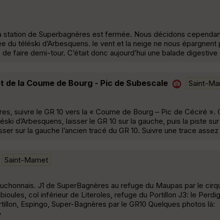
 la station de Superbagnères est fermée. Nous décidons cependan
ée du téléski d’Arbesquens. le vent et la neige ne nous épargnent pa
s de faire demi-tour. C’était donc aujourd’hui une balade digestive 
et de la Coume de Bourg - Pic de Subescale
Saint-M
ères, suivre le GR 10 vers la « Coume de Bourg – Pic de Céciré 
éski d’Arbesquens, laisser le GR 10 sur la gauche, puis la piste sur
aisser sur la gauche l’ancien tracé du GR 10. Suivre une trace asse
Saint-Mamet
 luchonnais. J1 de SuperBagnères au refuge du Maupas par le cir
oules, col inférieur de Literoles, refuge du Portillon J3: le Perd
ortillon, Espingo, Super-Bagnères par le GR10 Quelques photos là:
»