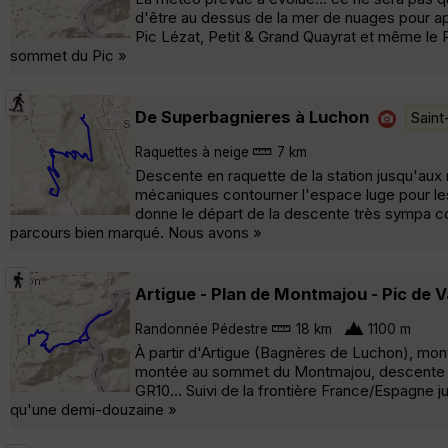
d'être au dessus de la mer de nuages pour a
Pic Lézat, Petit & Grand Quayrat et même le Pi
sommet du Pic »
De Superbagnieres à Luchon
Sain
Raquettes à neige
7 km
Descente en raquette de la station jusqu'aux
mécaniques contourner l'espace luge pour les
donne le départ de la descente très sympa co
parcours bien marqué. Nous avons »
Artigue - Plan de Montmajou - Pic de 
Randonnée Pédestre
18 km
1100 m
À partir d'Artigue (Bagnères de Luchon), mon
montée au sommet du Montmajou, descente ver
GR10... Suivi de la frontière France/Espagne ju
qu'une demi-douzaine »