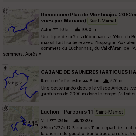
Randonnée Plan de Montmajou 2082m 
vues par Mariano)
Saint-Mamet
Autre
16 km
1060 m
Une ligne de crêtes débonnaires s'étire du Bura
massif fait frontière avec l'Espagne. Aux ale
sommets du Luchonnais, du Val d'Aran, de l
sommets. Après »
CABANE DE SAUNERES (ARTIGUES H
Randonnée Pédestre
8 km
570 m
Une petite rando depuis le village Artigues 
,profusion de 3000 m dans le temps j'a fait q
Luchon - Parcours 11
Saint-Mamet
VTT
36 km
1280 m
38km 1227mD Parcours 11 au départ de Luchon,
le chemin de gauche. Sur le tracé on s'est tr