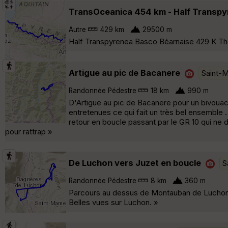
TransOceanica 454 km - Half Transp
Autre
429 km
29500 m
Half Transpyrenea Basco Béarnaise 429 K Thé
Artigue au pic de Bacanere
Saint-
Randonnée Pédestre
18 km
990 m
D'Artigue au pic de Bacanere pour un bivouac 
entretenues ce qui fait un très bel ensemble
retour en boucle passant par le GR 10 qui ne 
pour rattrap »
De Luchon vers Juzet en boucle
S
Randonnée Pédestre
8 km
360 m
Parcours au dessus de Montauban de Luchon agr
Belles vues sur Luchon. »