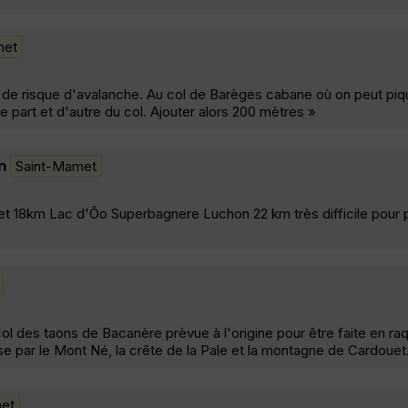
met
 de risque d'avalanche. Au col de Barèges cabane où on peut piq
 part et d'autre du col. Ajouter alors 200 mètres »
n
Saint-Mamet
t 18km Lac d'Ôo Superbagnere Luchon 22 km très difficile pour
 col des taons de Bacanère prèvue à l'origine pour être faite en 
e par le Mont Né, la crête de la Pale et la montagne de Cardouet
et