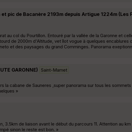
et pic de Bacanère 2193m depuis Artigue 1224m (Les 
t au col du Pourtillon. Entouré par la vallée de la Garonne et cell
ntourd de 2000m d'Altitude, vet îlot vogue à quelques encablures 
'Aneto et des paysages du grand Comminges. Panorama exeptionne
AUTE GARONNE)
Saint-Mamet
,vers la cabane de Sauneres ,super panorama sur tous les sommet
uelques »
 3.5km de liaison avant le début du parcours 11. Attention au km 
ompé sinon le reste est bon. »