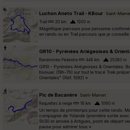
Luchon Aneto Trail - KBour
Saint-Mame
Trail
20 km
1300 m
Magnifique parcours pour personne confirmé 
en rando ou en Trail parcours que je conseill
GR10 - Pyrénées Ariégeoises & Orient
Randonnée Pédestre
448 km
25280 m
GR10 - Pyrénées Ariégeoises & Orientales: B
bivouac (19h-7h) sur tout le tracé Trek prép
Orientales" (Réf. 1092) »
Pic de Bacanère
Saint-Mamet
Raquettes à neige
16 km
1060 m
Un temps de primtemps pour cette rando. Ma
compagnie de Yolande (première sortie avec l
5h30 et arrivée à Artigues, point de départ 
pause pour admirer tous »