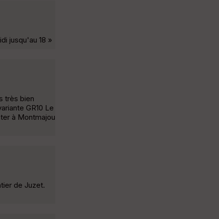
i jusqu'au 18 »
s très bien
variante GR10 Le
onter à Montmajou
tier de Juzet.