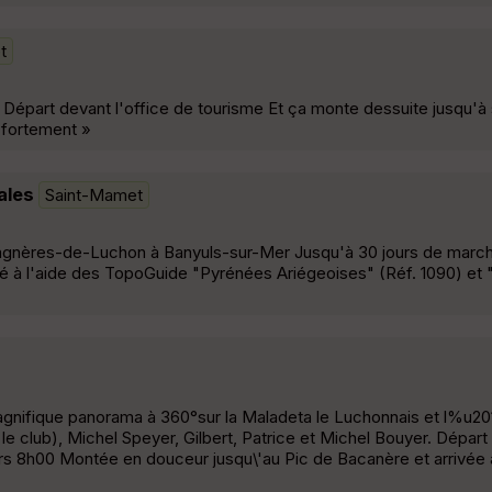
t
Départ devant l'office de tourisme Et ça monte dessuite jusqu'à
e fortement »
ales
Saint-Mamet
agnères-de-Luchon à Banyuls-sur-Mer Jusqu'à 30 jours de marche
aré à l'aide des TopoGuide "Pyrénées Ariégeoises" (Réf. 1090) et
gnifique panorama à 360°sur la Maladeta le Luchonnais et l%u20
e club), Michel Speyer, Gilbert, Patrice et Michel Bouyer. Dépar
vers 8h00 Montée en douceur jusqu\'au Pic de Bacanère et arrivée 