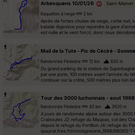
Arbesquens 10/01/26
Saint-Mamet
Raquettes à neige
2 km
Après de fortes chutes de neige, cette nuit,
balade digestive pour rejoindre la gare d’arriv
est nulle et le vent forcit, donc nous décidon
Mail de la Tute - Pic de Céciré - Somm
Randonnée Pédestre
12 km
830 m
Du grand parking de la station de Superbagn
par une piste, 100 mètres avant l’arrivée du tél
continuer sur la crête, 500 mètres plus loin l
Tour des 3000 luchonnais - aout 1998
Randonnée Pédestre
40 km
3620 m
4 jours de randonnée alpine autour des 3000
Crabioules J2: refuge du Maupas, col des Crabi
depuis le refuge du Portillon J4: refuge du P
quayrat.free.fr/montagne/ete_1998/980812-1 