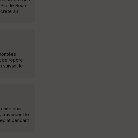
 Pic de Boum,
 crête au
emontées
t de repère
 suivant le
ehite puis
 traversent le
 replat pendant