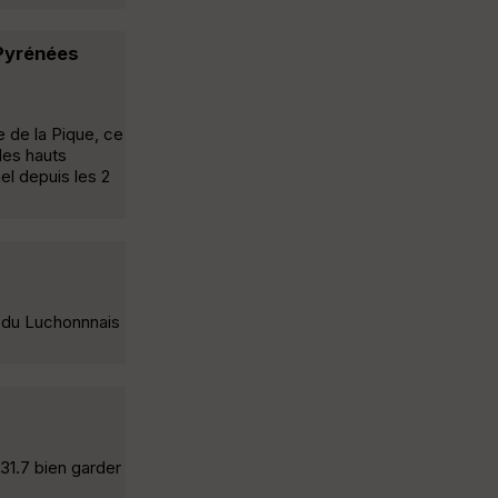
Pyrénées
e de la Pique, ce
des hauts
l depuis les 2
s du Luchonnnais
31.7 bien garder