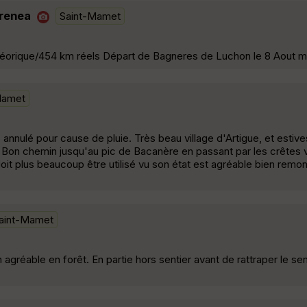
yrenea
Saint-Mamet
orique/454 km réels Départ de Bagneres de Luchon le 8 Aout mid
Mamet
annulé pour cause de pluie. Très beau village d'Artigue, et estive
 . Bon chemin jusqu'au pic de Bacanère en passant par les crêtes 
doit plus beaucoup être utilisé vu son état est agréable bien rem
aint-Mamet
éable en forêt. En partie hors sentier avant de rattraper le sen