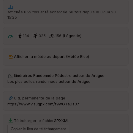
he
r
Affichée 855 fois et téléchargée 60 fois depuis le 07.04.20
d
15:25
é
p
ar
t
134
325
156 [
Légende
]
ar
ri
v
Afficher la météo au départ (Météo Blue)
é
e
Itinéraires Randonnée Pédestre autour de
Artigue
·
C
Les plus belles randonnées autour de Artigue
ou
le
ur
URL permanente de la page
https://www.visugpx.com/f9wGTaDz37
Télécharger le fichier
GPX
KML
Ep
ai