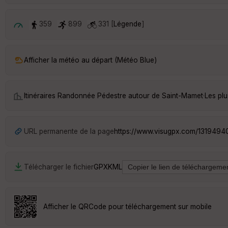
359
899
331 [
Légende
]
Afficher la météo au départ (Météo Blue)
Itinéraires Randonnée Pédestre autour de
Saint-Mamet
·
Les pl
URL permanente de la page
https://www.visugpx.com/1319494
Télécharger le fichier
GPX
KML
Afficher le QRCode pour téléchargement sur mobile