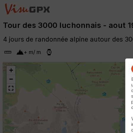
Tour des 3000 luchonnais - aout 
4 jours de randonnée alpine autour des 30
+
m
/
m
+
−