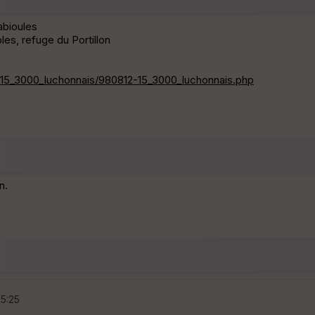
abioules
les, refuge du Portillon
-15_3000_luchonnais/980812-15_3000_luchonnais.php
n.
15:25