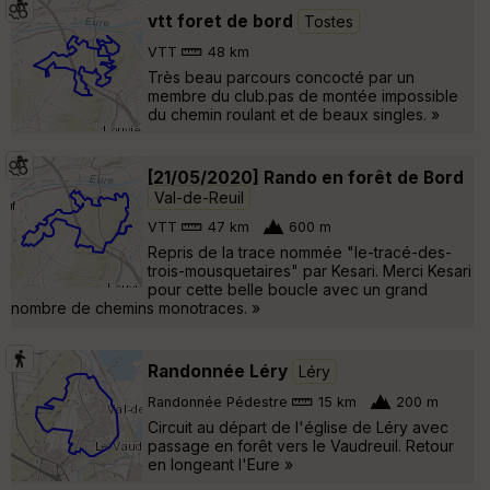
vtt foret de bord
Tostes
VTT
48 km
Très beau parcours concocté par un
membre du club.pas de montée impossible
du chemin roulant et de beaux singles. »
[21/05/2020] Rando en forêt de Bord
Val-de-Reuil
VTT
47 km
600 m
Repris de la trace nommée "le-tracé-des-
trois-mousquetaires" par Kesari. Merci Kesari
pour cette belle boucle avec un grand
nombre de chemins monotraces. »
Randonnée Léry
Léry
Randonnée Pédestre
15 km
200 m
Circuit au départ de l'église de Léry avec
passage en forêt vers le Vaudreuil. Retour
en longeant l'Eure »