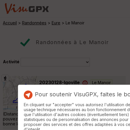
Accueil
>
Randonnées
>
Eure
> Le Manoir
Randonnées à Le Manoir
Activité
20230128-Igoville
Le Manoir
Randonnée Pédestre
10 km
150 m
Pour soutenir VisuGPX, faites le b
Boucle A-R au départ de la Mairie Belle
randonnée avec un bon parcours moyen
En cliquant sur "accepter" vous autorisez l'utilisation 
Belle cote au départ Toutes les informations
usage technique nécessaires au bon fonctionnement du 
(Distances,Dénivelés,Cartes.......) sont sur cette page que vous
que l'utilisation d'autres cookies (éventuellement tiers)
pouvez consulter a tous moments Nous vous souhaitons une
statistiques ou de personnalisation des annonces pour
bonne lecture de celles-ci »
proposer des services et des offres adaptées à vos c
d'interêt.