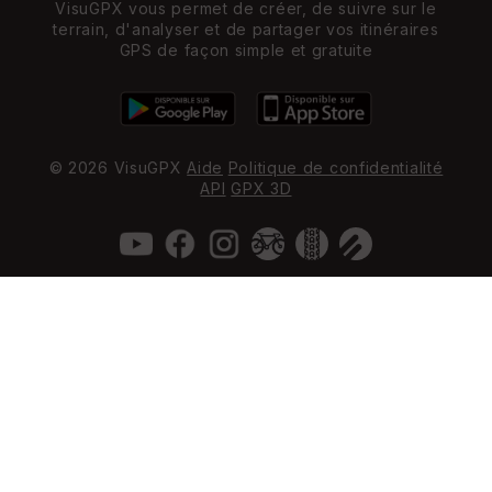
VisuGPX vous permet de créer, de suivre sur le
terrain, d'analyser et de partager vos itinéraires
GPS de façon simple et gratuite
© 2026 VisuGPX
Aide
Politique de confidentialité
API
GPX 3D