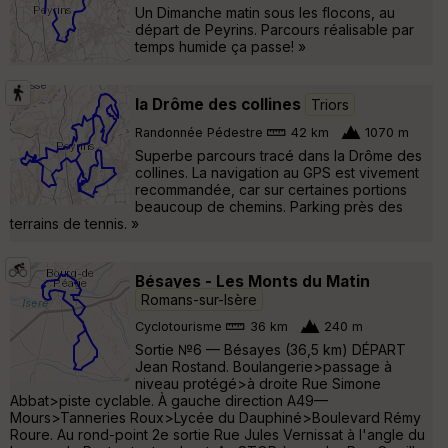
Un Dimanche matin sous les flocons, au
départ de Peyrins. Parcours réalisable par
temps humide ça passe! »
la Drôme des collines
Triors
Randonnée Pédestre
42 km
1070 m
Superbe parcours tracé dans la Drôme des
collines. La navigation au GPS est vivement
recommandée, car sur certaines portions
beaucoup de chemins. Parking près des
terrains de tennis. »
Bésayes - Les Monts du Matin
Romans-sur-Isère
Cyclotourisme
36 km
240 m
Sortie №6 — Bésayes (36,5 km) DÉPART
Jean Rostand. Boulangerie>passage à
niveau protégé>à droite Rue Simone
Abbat>piste cyclable. À gauche direction A49—
Mours>Tanneries Roux>Lycée du Dauphiné>Boulevard Rémy
Roure. Au rond-point 2e sortie Rue Jules Vernissat à l'angle du