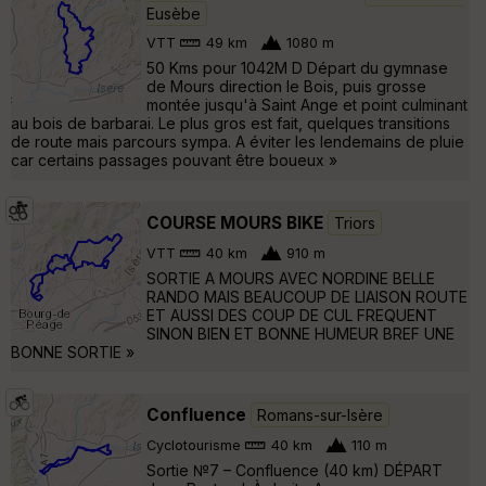
Eusèbe
VTT
49 km
1080 m
50 Kms pour 1042M D Départ du gymnase
de Mours direction le Bois, puis grosse
montée jusqu'à Saint Ange et point culminant
au bois de barbarai. Le plus gros est fait, quelques transitions
de route mais parcours sympa. A éviter les lendemains de pluie
car certains passages pouvant être boueux »
COURSE MOURS BIKE
Triors
VTT
40 km
910 m
SORTIE A MOURS AVEC NORDINE BELLE
RANDO MAIS BEAUCOUP DE LIAISON ROUTE
ET AUSSI DES COUP DE CUL FREQUENT
SINON BIEN ET BONNE HUMEUR BREF UNE
BONNE SORTIE »
Confluence
Romans-sur-Isère
Cyclotourisme
40 km
110 m
Sortie №7 – Confluence (40 km) DÉPART