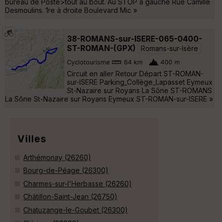
bureau de Poste>tout au bout. Au STOP à gauche Rue Camille
Desmoulins. 1re à droite Boulevard Mic »
38-ROMANS-sur-ISERE-065-0400-
ST-ROMAN-(GPX)
Romans-sur-Isère
Cyclotourisme
64 km
400 m
Circuit en aller Retour Départ ST-ROMAN-
sur-ISERE Parking_Collège_Lapasset Eymeux
St-Nazaire sur Royans La Sône ST-ROMANS
La Sône St-Nazaire sur Royans Eymeux ST-ROMAN-sur-ISERE »
Villes
Arthémonay (26260)
Bourg-de-Péage (26300)
Charmes-sur-l'Herbasse (26260)
Châtillon-Saint-Jean (26750)
Chatuzange-le-Goubet (26300)