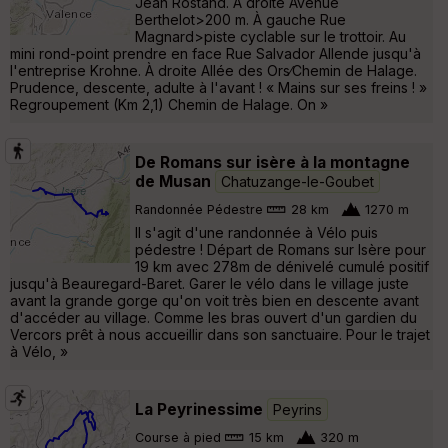
Jean Rostand. À droite Avenue
Berthelot>200 m. À gauche Rue
Magnard>piste cyclable sur le trottoir. Au
mini rond-point prendre en face Rue Salvador Allende jusqu'à
l'entreprise Krohne. À droite Allée des Ors∕Chemin de Halage.
Prudence, descente, adulte à l'avant ! « Mains sur ses freins ! »
Regroupement (Km 2,1) Chemin de Halage. On »
De Romans sur isère à la montagne
de Musan
Chatuzange-le-Goubet
Randonnée Pédestre
28 km
1270 m
Il s'agit d'une randonnée à Vélo puis
pédestre ! Départ de Romans sur Isère pour
19 km avec 278m de dénivelé cumulé positif
jusqu'à Beauregard-Baret. Garer le vélo dans le village juste
avant la grande gorge qu'on voit très bien en descente avant
d'accéder au village. Comme les bras ouvert d'un gardien du
Vercors prêt à nous accueillir dans son sanctuaire. Pour le trajet
à Vélo, »
La Peyrinessime
Peyrins
Course à pied
15 km
320 m