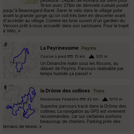
pédestre ! Départ de Romans sur Isère pour
19 km avec 278m de dénivelé cumulé positif
jusqu'à Beauregard-Baret. Garer le vélo dans le village juste
avant la grande gorge qu'on voit très bien en descente avant
d'accéder au village. Comme les bras ouvert d'un gardien du
Vercors prêt à nous accueillir dans son sanctuaire. Pour le trajet
à Vélo, »
La Peyrinessime
Peyrins
Course à pied
15 km
320 m
Un Dimanche matin sous les flocons, au
départ de Peyrins. Parcours réalisable par
temps humide ça passe! »
la Drôme des collines
Triors
Randonnée Pédestre
42 km
1070 m
Superbe parcours tracé dans la Drôme des
collines. La navigation au GPS est vivement
recommandée, car sur certaines portions
beaucoup de chemins. Parking près des
terrains de tennis. »