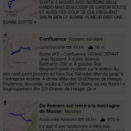
SORTIE A MOURS AVEC NORDINE BELLE
RANDO MAIS BEAUCOUP DE LIAISON ROUTE
ET AUSSI DES COUP DE CUL FREQUENT
SINON BIEN ET BONNE HUMEUR BREF UNE
BONNE SORTIE »
Confluence
Romans-sur-Isère
Cyclotourisme
40 km
110 m
Sortie №7 – Confluence (40 km) DÉPART
Jean Rostand. À droite Avenue
Berthelot>200 m. À gauche Rue
Magnard>piste cyclable sur le trottoir. Au
mini rond-point prendre en face Rue Salvador Allende jusqu'à
l'entreprise Krohne. À droite Allée des Ors∕Chemin de Halage.
Prudence, descente, adulte à l'avant ! « Mains sur ses freins ! »
Regroupement (Km 2,1) Chemin de Halage. On »
De Romans sur isère à la montagne
de Musan
Marches
Randonnée Pédestre
28 km
1270 m
Il s'agit d'une randonnée à Vélo puis