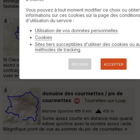
enneigée et sur une mer de nuages....... descente un peu
fastidieuse...... »
Vous pouvez à tout moment modifier ce choix ou obten
informations sur ces cookies sur la page des condition
d'utilisation du service :
bar sur loup/gourdon/ circuit du
Utilisation de vos données personnelles
paradis
Le Bar-sur-Loup
Cookies
Marche Sportive
7 km
500 m
Sites tiers succeptibles d'utiliser des cookies ou a
Montée depuis le cimetière de Bar sur Loup
méthodes de tracking
jusqu'à Gourdon en passant par la Chapelle
St Claude à l'aller et retour par le Chemin du Paradis. Montée
assez sévère pour atteindre Gourdon. Descente non moins
REFUSER
ACCEPTER
contraignante... mais le jeu en vaut la chandelle. Très belles
vues en route et à Gourdon même. »
domaine des courmettes / pic de
courmettes
Tourrettes-sur-Loup
Marche Sportive
6 km
410 m
Sortie assez courte en distance mais quand
même sportive avec la montée assez raide.
Magnifique point de vue au sommet du pic de courmettes. »