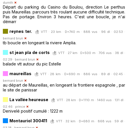
dumth
Départ du parking du Casino du Boulou, direction Le perthus
puis Maureillas. parcours très roulant aucune difficulté technique.
Pas de portage. Environ 3 heures. C'est une boucle, je n'ai
démarr
reynes ter.
VTT · 23 km · D+740 m · 888 vus · 96 dl · 02:53 ·
bernard brun
tb boucle en longeant la riviere Amplia.
st jean pla de corts
VTT · 27 km · D+500 m · 706 vus · 38 dl ·
02:29 ·
bernard brun
balade vtt autour du pic Estelle
maureillas
VTT · 28 km · D+690 m · 886 vus · 89 dl · 02:45 ·
bernard brun
au départ de Maureillas, en longeant la frontiere espagnole , par
le site de panissar
La vallée heureuse
VTT · 28 km · D+1110 m · 1460 vus · 131 dl ·
02:46 ·
prince
Denivelé positif cumulé : 1222 m
Montauriol 300411
VTT · 32 km · D+680 m · 868 vus · 59 dl ·
03:18 ·
bernard brun