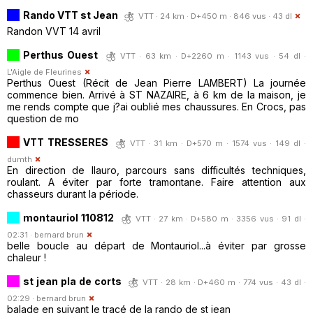
Rando VTT st Jean
VTT · 24 km · D+450 m · 846 vus · 43 dl
Randon VVT 14 avril
Perthus Ouest
VTT · 63 km · D+2260 m · 1143 vus · 54 dl ·
L'Aigle de Fleurines
Perthus Ouest (Récit de Jean Pierre LAMBERT) La journée
commence bien. Arrivé à ST NAZAIRE, à 6 km de la maison, je
me rends compte que j?ai oublié mes chaussures. En Crocs, pas
question de mo
VTT TRESSERES
VTT · 31 km · D+570 m · 1574 vus · 149 dl ·
dumth
En direction de llauro, parcours sans difficultés techniques,
roulant. A éviter par forte tramontane. Faire attention aux
chasseurs durant la période.
montauriol 110812
VTT · 27 km · D+580 m · 3356 vus · 91 dl ·
02:31 ·
bernard brun
belle boucle au départ de Montauriol...à éviter par grosse
chaleur !
st jean pla de corts
VTT · 28 km · D+460 m · 774 vus · 43 dl ·
02:29 ·
bernard brun
balade en suivant le tracé de la rando de st jean