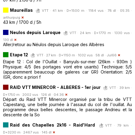
Maureillas
VTT · 41 km · D+1500 m · 1184 vus · 78 dl · 05:35 ·
arthurpuig
43 km / 1700 d / 5h
Neulos depuis Laroque
VTT · 24 km · D+1770 m · 1330 vus ·
130 dl
Aller/retour au Néulos depuis Laroque des Albères
Etape 12
VTT · 27 km · D+1150 m · 1032 vus · 58 dl ·
Jul66
Etape 12 : Col de l'Ouillat - Banyuls-sur-mer (26km - 930m )
Physique: 4/5 (les portages vont etre usants) Technique: 5/5
(apparemment beaucoup de galeres car GR) Orientation: 2/5
(GR, donc a priori f
RAID VTT MINERCOR - ALBERES - 1er jour
VTT · 39 km ·
D+1750 m · 2002 vus · 126 dl · 04:36
Départ du Raid VTT Minercor organisé par la tribu de VTT
Capestang, une belle journée à l'assaut du col de l'ouillat. Au
programme deux belles descentes, le passage Andrieu et la
descente de la So
Raid des Chapelles 2k16 - Raid'Hard
VTT · 79 km ·
D+3230 m · 2467 vus · 145 dl