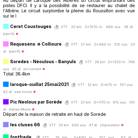
Au départ de Laroque des Albères un circuit empruntant des
pistes DFCI. Il y a la possibilité de se restaurer au chalet de
l'Albère. Le circuit surplombe la pleine du Roussillon avec vue
sur le l
Ceret Coustouges
VTT · 33 km · D+1570 m · 466 vus · 38 dl ·
bdm15
Requesens => Collioure
VTT · 27 km · D+980 m · 310 vus · 23
dl ·
bdm15
Soredes - Néoulous - Banyuls
VTT · 38 km · D+1320 m · 796
vus · 65 dl ·
jim.torrent
Total: 38.4km
laroque-ouillat 25mai2021
VTT · 12 km · D+870 m · 551 vus ·
62 dl ·
seb.home
Pic Neolous par Sorède
VTT · 33 km · D+1170 m · 912 vus · 130
dl ·
Adrien.Moire
Départ de la maison de retraite en haut de Sorede
les cluses 66
VTT · 32 km · 662 vus · 47 dl ·
chipoulator
fontfrede
VTT · 19 km · D+890 m · 702 vus · 63 dl ·