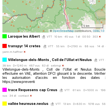
5 km
©
OpenStreetMap
contributors,
ODbL 1.0
Laroque les Albert
VTT · 10 km · 45 vus · 1 dl · 00:50 ·
303
transpyr 14 cretes
VTT · 55 km · D+2190 m · 88 vus · 14 dl ·
yann.m.haffner
Villelongue-dels-Monts , Coll de l'Ullat et Neulus
VTT ·
38 km · D+1240 m · 487 vus · 83 dl ·
sebmgi
Villelongue-dels-Monts , Coll de l'Ullat et Neulus Boucle
effectuée en VAE, attention DFCI glissant à la descente. Vérifier
les autorisation d’accès en fonction des dates :
https://www.preventi
trace Requesens cap Creus
VTT · 61 km · D+1000 m · 196
vus · 34 dl ·
contact
vallée heureuse.neolus
VTT · 13 km · D+830 m · 1018 vus · 56