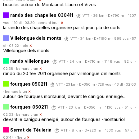
boucles autour de Montauriol. Llauro et Vives
rando des chapelles 030411
VTT · 36 km · D+790 m · 1207
vus · 110 dl · 03:20 ·
bernard brun
la rando des chapelles organisée par st jean pla de corts
Villelongue dels monts
VTT · 34 km · D+1190 m · 898 vus · 57
dl · 03:22 ·
lole
Villelongue dels monts
rando villelongue
VTT · 24 km · D+710 m · 1148 vus · 92 dl ·
02:38 ·
bernard brun
rando du 20 fev 2011 organisée par villelongue del monts
fourques 050211
VTT · 23 km · D+350 m · 729 vus · 43 dl · 02:03
·
bernard brun
autour de fourques montauriol, devant le canigou enneigé...
fourques 050211
VTT · 23 km · D+350 m · 1130 vus · 51 dl ·
02:03 ·
bernard brun
devant le canigou enneigé, autour de fourques -montauriol
Serrat de Téuleria
VTT · 8 km · D+220 m · 1530 vus · 57 dl ·
00:44 ·
fberu