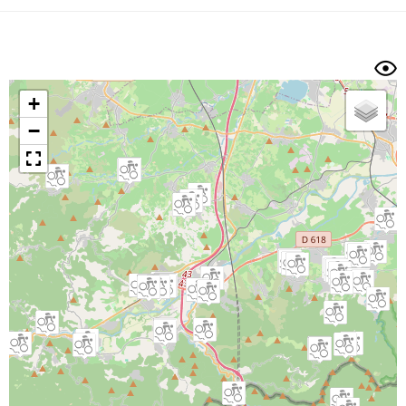
Dénivelé min/max
Auteur
Dossier
et
sous-dossiers
+
Trier par
−
Horodatage
Photos