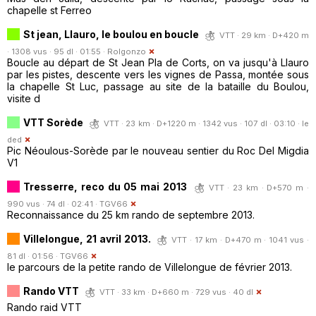
chapelle st Ferreo
St jean, Llauro, le boulou en boucle
VTT · 29 km · D+420 m
· 1308 vus · 95 dl · 01:55 ·
Rolgonzo
Boucle au départ de St Jean Pla de Corts, on va jusqu'à Llauro
par les pistes, descente vers les vignes de Passa, montée sous
la chapelle St Luc, passage au site de la bataille du Boulou,
visite d
VTT Sorède
VTT · 23 km · D+1220 m · 1342 vus · 107 dl · 03:10 ·
le
ded
Pic Néoulous-Sorède par le nouveau sentier du Roc Del Migdia
V1
Tresserre, reco du 05 mai 2013
VTT · 23 km · D+570 m ·
990 vus · 74 dl · 02:41 ·
TGV66
Reconnaissance du 25 km rando de septembre 2013.
Villelongue, 21 avril 2013.
VTT · 17 km · D+470 m · 1041 vus ·
81 dl · 01:56 ·
TGV66
le parcours de la petite rando de Villelongue de février 2013.
Rando VTT
VTT · 33 km · D+660 m · 729 vus · 40 dl
Rando raid VTT