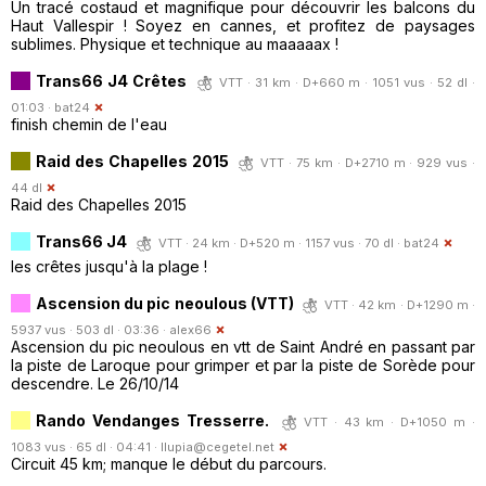
Un tracé costaud et magnifique pour découvrir les balcons du
Haut Vallespir ! Soyez en cannes, et profitez de paysages
sublimes. Physique et technique au maaaaax !
Trans66 J4 Crêtes
VTT · 31 km · D+660 m · 1051 vus · 52 dl ·
01:03 ·
bat24
finish chemin de l'eau
Raid des Chapelles 2015
VTT · 75 km · D+2710 m · 929 vus ·
44 dl
Raid des Chapelles 2015
Trans66 J4
VTT · 24 km · D+520 m · 1157 vus · 70 dl ·
bat24
les crêtes jusqu'à la plage !
Ascension du pic neoulous (VTT)
VTT · 42 km · D+1290 m ·
5937 vus · 503 dl · 03:36 ·
alex66
Ascension du pic neoulous en vtt de Saint André en passant par
la piste de Laroque pour grimper et par la piste de Sorède pour
descendre. Le 26/10/14
Rando Vendanges Tresserre.
VTT · 43 km · D+1050 m ·
1083 vus · 65 dl · 04:41 ·
llupia@cegetel.net
Circuit 45 km; manque le début du parcours.