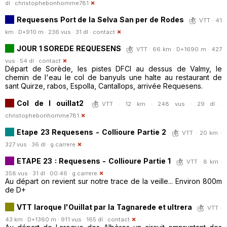
dl ·
christophebonhomme781
Requesens Port de la Selva San per de Rodes
VTT · 41
km · D+910 m · 236 vus · 31 dl ·
contact
JOUR 1 SOREDE REQUESENS
VTT · 66 km · D+1690 m · 427
vus · 54 dl ·
contact
Départ de Sorède, les pistes DFCI au dessus de Valmy, le
chemin de l'eau le col de banyuls une halte au restaurant de
sant Quirze, rabos, Espolla, Cantallops, arrivée Requesens.
Col de l ouillat2
VTT · 12 km · 248 vus · 29 dl ·
christophebonhomme781
Etape 23 Requesens - Collioure Partie 2
VTT · 20 km ·
327 vus · 36 dl ·
g.carrere
ETAPE 23 : Requesens - Collioure Partie 1
VTT · 8 km ·
358 vus · 31 dl · 00:46 ·
g.carrere
Au départ on revient sur notre trace de la veille... Environ 800m
de D+
VTT laroque l'Ouillat par la Tagnarede et ultrera
VTT ·
43 km · D+1360 m · 911 vus · 165 dl ·
contact