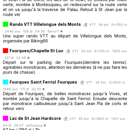
verte, montée à Montesquieu, on redescend sur la route verte
et on va jusqu'à la traverse de Palau. Retout à St Jean par la
route ver
Rando VTT Villelongue dels Monts
VTT · 36 km · D+1150 m
· 2446 vus · 158 dl · 04:38 ·
Beno11
Une super rando VTT au départ de Villelongue dels Monts,
organisée par Biking66
Fourques/Chapelle St Luc
VTT · 34 km · D+700 m · 1665 vus
· 127 dl · 02:49
Départ sur le parking de Fourques(derrière les tennis).
agréables monotraces, attention les dernières (à ne pas faire les
jours de chasse).
Fourques Saint Ferriol Fourques
VTT · 36 km · D+800 m ·
1546 vus · 177 dl · 02:30
Départ de Fourques, de belles monotraces jusqu'à Vives, et
montée jusqu'à la Chapelle de Saint Ferriol. Ensuite descente
par monotrace caillouteuse jusqu'à Saint Jean Pla de corts et
retour vers
Lac de St Jean Hardcore
VTT · 65 km · D+1880 m · 1103 vus ·
64 dl · 06:27 ·
arthurpuig
67 km / 2150 d / 7h