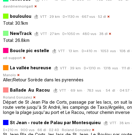
davidmerinorigaill
bouloulou
VTT · 29 km · D+1130 m · 667 vus · 52 dl
Total: 30.1km
NewTrack
VTT · 27 km · D+1050 m · 480 vus · 38 dl
Total: 26.8km
Boucle pic estelle
VTT · 13 km · D+410 m · 1053 vus · 108 dl ·
xd-support
La vallée heureuse
VTT · 39 km · D+1310 m · 1318 vus · 111 dl ·
Manolo
Aller/Retour Sorède dans les pyrennées
Ballade Au Racou
VTT · 69 km · 783 vus · 54 dl · 04:57 ·
Roland.Gonzalez
Départ de St Jean Pla de Corts, passage par les lacs, on suit la
route verte jusqu'à St André, les campings de Taxo/Argelès, on
longe la plage jusqu'au port et Le Racou, retour chemin inverse
St Jean - route de Palau par Montesquieu
VTT · 38 km ·
D+210 m · 900 vus · 66 dl · 02:40 ·
Roland.Gonzalez
St Jean Pla de Corts, les lacs de St Jean, Le Boulou par route