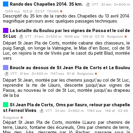
Rando des Chapelles 2014. 35 km.
VTT · 32 km · D+600 m
· 1269 vus · 103 dl · 03:57 ·
TGV66
Descriptif du 35 km de la rando des Chapelles du 13 avril 2014.
magnifique parcours avec quelques passages techniques.
La bataille du Boulou par les vignes de Passa et le col de
St Luc
VTT · 31 km · D+550 m · 1666 vus · 149 dl · 02:19 ·
Rolgonzo
Départ St Jean Pla de Corts, montée cabane des chasseurs, le
puig Sangli, on longe la Valmagne, le Mas d'en Bosc, col de St
Luc, on rejoins la rte de Vivès par le casot du petit Blad, montée
vers
Boucle au dessus de St Jean Pla de Corts et Le Boulou
VTT · 31 km · D+400 m · 1147 vus · 91 dl ·
Rolgonzo
Départ St Jean, montée par les chemins jusqu\'au col de St Luc,
reprendre la rte de Llauro, descente jusqu\'aux vignes de
Passa, au nouveau le col de St Luc, montée jusqu\'au drapeau
de la ba
St Jean Pla de Corts, Oms par llauro, retour par chapelle
st Ferreol Vivès
VTT · 33 km · D+650 m · 1740 vus · 148 dl · 02:49 ·
Rolgonzo
Départ St Jean Pla de Corts, montée LLauro par chemins de
terre, Llauro, fontaine des écureuils, Oms par chemins de terre,
Mas den Julia, descente par lô Rachac, passage sous la