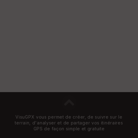
e
w
VisuGPX vous permet de créer, de suivre sur le
terrain, d'analyser et de partager vos itinéraires
GPS de façon simple et gratuite