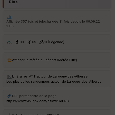
d
Plus
é
p
ar
t
Affichée 357 fois et téléchargée 31 fois depuis le 09.09.22
18:59
ar
ri
v
é
33
69
11 [
Légende
]
e
C
ou
Afficher la météo au départ (Météo Blue)
le
ur
Itinéraires VTT autour de
Laroque-des-Albères
·
Les plus belles randonnées autour de Laroque-des-Albères
Ep
URL permanente de la page
ai
https://www.visugpx.com/ozkwkUdLQG
ss
eu
r