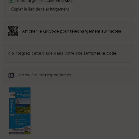
Télécharger le fichier
GPX
KML
Tr
an
sp
ar
Afficher le QRCode pour téléchargement sur mobile
en
ce
Intégrez cette trace dans votre site [
Afficher le code
]
Po
int
illé
s
Cartes IGN correspondantes
S
e
n
s
St
re
et
Vi