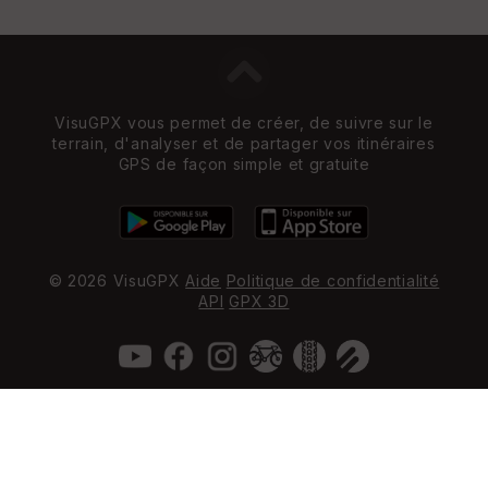
VisuGPX vous permet de créer, de suivre sur le
terrain, d'analyser et de partager vos itinéraires
GPS de façon simple et gratuite
© 2026 VisuGPX
Aide
Politique de confidentialité
API
GPX 3D