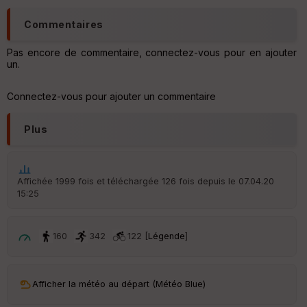
Aff
ic
Commentaires
he
r
d
Pas encore de commentaire, connectez-vous pour en ajouter
é
un.
p
ar
Connectez-vous pour ajouter un commentaire
t
ar
Plus
ri
v
é
e
Affichée 1999 fois et téléchargée 126 fois depuis le 07.04.20
15:25
C
ou
le
ur
160
342
122 [
Légende
]
Afficher la météo au départ (Météo Blue)
Ep