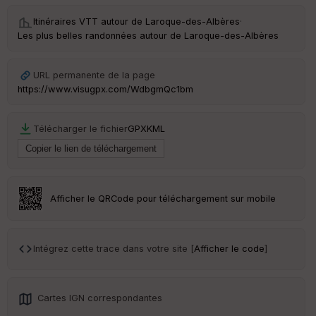
ai
ss
Itinéraires VTT autour de
Laroque-des-Albères
·
eu
Les plus belles randonnées autour de Laroque-des-Albères
r
URL permanente de la page
Tr
https://www.visugpx.com/WdbgmQc1bm
an
sp
ar
Télécharger le fichier
GPX
KML
en
ce
Po
int
Afficher le QRCode pour téléchargement sur mobile
illé
s
Intégrez cette trace dans votre site [
Afficher le code
]
S
e
n
s
Cartes IGN correspondantes