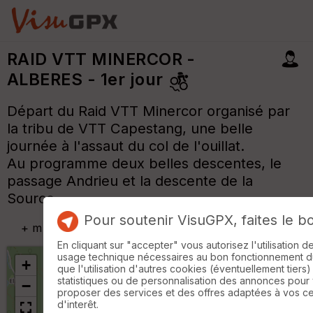
RAID VTT MINERCOR -
ALBERES - 1er jour
Départ du Raid VTT Minercor organisé par
la tribu de VTT Capestang, une belle
journée à l'assaut du col de l'ouillat.
Au programme deux belles descentes, le
passage Andrieu et la descente de la
Source.
Pour soutenir VisuGPX, faites le b
+
m
En cliquant sur "accepter" vous autorisez l'utilisation 
usage technique nécessaires au bon fonctionnement du 
+
que l'utilisation d'autres cookies (éventuellement tiers)
statistiques ou de personnalisation des annonces pour
−
proposer des services et des offres adaptées à vos c
d'interêt.