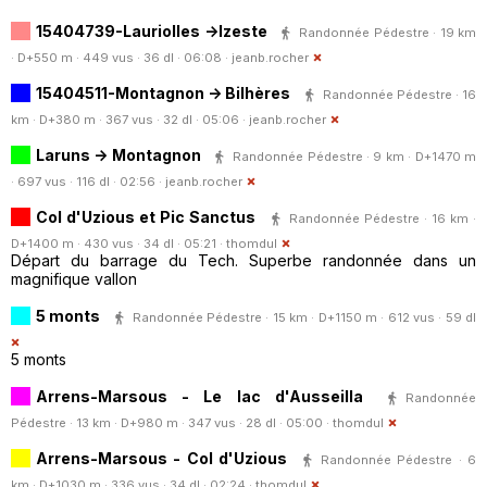
15404739-Lauriolles ->Izeste
Randonnée Pédestre · 19 km
· D+550 m · 449 vus · 36 dl · 06:08 ·
jeanb.rocher
15404511-Montagnon -> Bilhères
Randonnée Pédestre · 16
km · D+380 m · 367 vus · 32 dl · 05:06 ·
jeanb.rocher
Laruns -> Montagnon
Randonnée Pédestre · 9 km · D+1470 m
· 697 vus · 116 dl · 02:56 ·
jeanb.rocher
Col d'Uzious et Pic Sanctus
Randonnée Pédestre · 16 km ·
D+1400 m · 430 vus · 34 dl · 05:21 ·
thomdul
Départ du barrage du Tech. Superbe randonnée dans un
magnifique vallon
5 monts
Randonnée Pédestre · 15 km · D+1150 m · 612 vus · 59 dl
5 monts
Arrens-Marsous - Le lac d'Ausseilla
Randonnée
Pédestre · 13 km · D+980 m · 347 vus · 28 dl · 05:00 ·
thomdul
Arrens-Marsous - Col d'Uzious
Randonnée Pédestre · 6
km · D+1030 m · 336 vus · 34 dl · 02:24 ·
thomdul