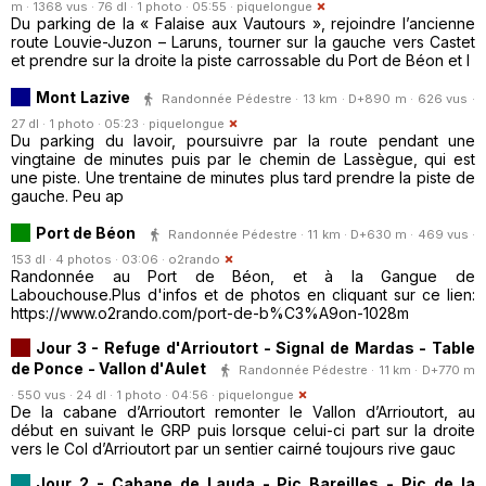
m · 1368 vus · 76 dl · 1 photo · 05:55 ·
piquelongue
Du parking de la « Falaise aux Vautours », rejoindre l’ancienne
route Louvie-Juzon – Laruns, tourner sur la gauche vers Castet
et prendre sur la droite la piste carrossable du Port de Béon et l
Mont Lazive
Randonnée Pédestre · 13 km · D+890 m · 626 vus ·
27 dl · 1 photo · 05:23 ·
piquelongue
Du parking du lavoir, poursuivre par la route pendant une
vingtaine de minutes puis par le chemin de Lassègue, qui est
une piste. Une trentaine de minutes plus tard prendre la piste de
gauche. Peu ap
Port de Béon
Randonnée Pédestre · 11 km · D+630 m · 469 vus ·
153 dl · 4 photos · 03:06 ·
o2rando
Randonnée au Port de Béon, et à la Gangue de
Labouchouse.Plus d'infos et de photos en cliquant sur ce lien:
https://www.o2rando.com/port-de-b%C3%A9on-1028m
Jour 3 - Refuge d'Arrioutort - Signal de Mardas - Table
de Ponce - Vallon d'Aulet
Randonnée Pédestre · 11 km · D+770 m
· 550 vus · 24 dl · 1 photo · 04:56 ·
piquelongue
De la cabane d’Arrioutort remonter le Vallon d’Arrioutort, au
début en suivant le GRP puis lorsque celui-ci part sur la droite
vers le Col d’Arrioutort par un sentier cairné toujours rive gauc
Jour 2 - Cabane de Lauda - Pic Bareilles - Pic de la