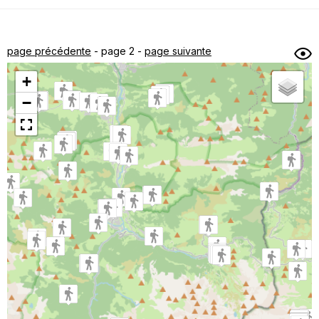
Dénivelé min/max
Auteur
Dossier
et
page précédente
- page 2 -
page suivante
sous-dossiers
+
Trier par
−
Horodatage
Photos