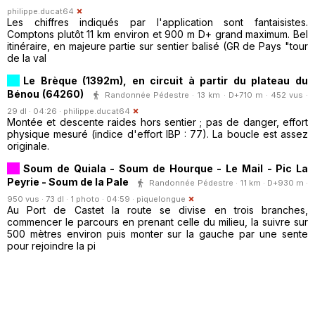
philippe.ducat64
Les chiffres indiqués par l'application sont fantaisistes.
Comptons plutôt 11 km environ et 900 m D+ grand maximum. Bel
itinéraire, en majeure partie sur sentier balisé (GR de Pays "tour
de la val
Le Brèque (1392m), en circuit à partir du plateau du
Bénou (64260)
Randonnée Pédestre · 13 km · D+710 m · 452 vus ·
29 dl · 04:26 ·
philippe.ducat64
Montée et descente raides hors sentier ; pas de danger, effort
physique mesuré (indice d'effort IBP : 77). La boucle est assez
originale.
Soum de Quiala - Soum de Hourque - Le Mail - Pic La
Peyrie - Soum de la Pale
Randonnée Pédestre · 11 km · D+930 m ·
950 vus · 73 dl · 1 photo · 04:59 ·
piquelongue
Au Port de Castet la route se divise en trois branches,
commencer le parcours en prenant celle du milieu, la suivre sur
500 mètres environ puis monter sur la gauche par une sente
pour rejoindre la pi