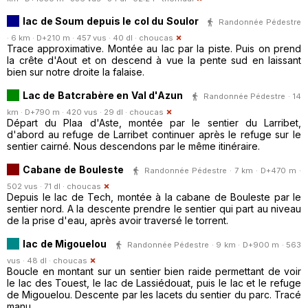
lac de Soum depuis le col du Soulor
Randonnée Pédestre
· 6 km · D+210 m · 457 vus · 40 dl ·
choucas
Trace approximative. Montée au lac par la piste. Puis on prend
la crête d'Aout et on descend à vue la pente sud en laissant
bien sur notre droite la falaise.
Lac de Batcrabère en Val d'Azun
Randonnée Pédestre · 14
km · D+790 m · 420 vus · 29 dl ·
choucas
Départ du Plaa d'Aste, montée par le sentier du Larribet,
d'abord au refuge de Larribet continuer après le refuge sur le
sentier cairné. Nous descendons par le même itinéraire.
Cabane de Bouleste
Randonnée Pédestre · 7 km · D+470 m ·
502 vus · 71 dl ·
choucas
Depuis le lac de Tech, montée à la cabane de Bouleste par le
sentier nord. A la descente prendre le sentier qui part au niveau
de la prise d'eau, après avoir traversé le torrent.
lac de Migouelou
Randonnée Pédestre · 9 km · D+900 m · 563
vus · 48 dl ·
choucas
Boucle en montant sur un sentier bien raide permettant de voir
le lac des Touest, le lac de Lassiédouat, puis le lac et le refuge
de Migouelou. Descente par les lacets du sentier du parc. Tracé
manu