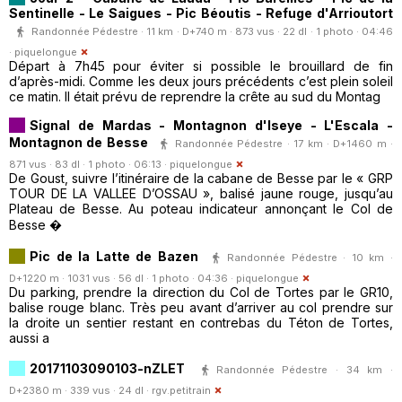
Sentinelle - Le Saigues - Pic Béoutis - Refuge d'Arrioutort
Randonnée Pédestre · 11 km · D+740 m · 873 vus · 22 dl · 1 photo · 04:46
·
piquelongue
Départ à 7h45 pour éviter si possible le brouillard de fin
d’après-midi. Comme les deux jours précédents c’est plein soleil
ce matin. Il était prévu de reprendre la crête au sud du Montag
Signal de Mardas - Montagnon d'Iseye - L'Escala -
Montagnon de Besse
Randonnée Pédestre · 17 km · D+1460 m ·
871 vus · 83 dl · 1 photo · 06:13 ·
piquelongue
De Goust, suivre l’itinéraire de la cabane de Besse par le « GRP
TOUR DE LA VALLEE D’OSSAU », balisé jaune rouge, jusqu’au
Plateau de Besse. Au poteau indicateur annonçant le Col de
Besse �
Pic de la Latte de Bazen
Randonnée Pédestre · 10 km ·
D+1220 m · 1031 vus · 56 dl · 1 photo · 04:36 ·
piquelongue
Du parking, prendre la direction du Col de Tortes par le GR10,
balise rouge blanc. Très peu avant d’arriver au col prendre sur
la droite un sentier restant en contrebas du Téton de Tortes,
aussi a
20171103090103-nZLET
Randonnée Pédestre · 34 km ·
D+2380 m · 339 vus · 24 dl ·
rgv.petitrain