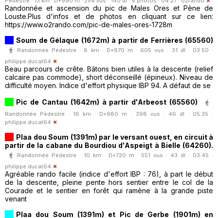
Pédestre · 13 km · D+990 m · 254 vus · 140 dl · 4 photos · 04:27 ·
o2rando
Randonnée et ascension du pic de Males Ores et Pène de
Louste.Plus d'infos et de photos en cliquant sur ce lien:
https://www.o2rando.com/pic-de-males-ores-1728m
Soum de Gélaque (1672m) à partir de Ferrières (65560)
Randonnée Pédestre · 8 km · D+870 m · 605 vus · 31 dl · 03:50 ·
philippe.ducat64
Beau parcours de crête. Bâtons bien utiles à la descente (relief
calcaire pas commode), short déconseillé (épineux). Niveau de
difficulté moyen. Indice d'effort physique IBP 94. A défaut de se
Pic de Cantau (1642m) à partir d'Arbeost (65560)
Randonnée Pédestre · 16 km · D+980 m · 398 vus · 46 dl · 05:35 ·
philippe.ducat64
Plaa dou Soum (1391m) par le versant ouest, en circuit à
partir de la cabane du Bourdiou d'Aspeigt à Bielle (64260).
Randonnée Pédestre · 10 km · D+720 m · 551 vus · 43 dl · 03:45 ·
philippe.ducat64
Agréable rando facile (indice d'effort IBP : 76), à part le début
de la descente, pleine pente hors sentier entre le col de la
Courade et le sentier en forêt qui ramène à la grande piste
venant
Plaa dou Soum (1391m) et Pic de Gerbe (1901m) en