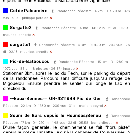
6 jours entre le Balaitous, le Marcadau et le Vignemale
Col de Paloumère
Randonnée Pédestre · 4 km · D+920 m · 376
vus · 41 dl ·
philippe.perales
Surgatte2
Randonnée Pédestre · 4 km · 149 vus · 21 dl · 01:19 ·
maurice.lannette
surgatte1
Randonnée Pédestre · 6 km · D+440 m · 294 vus · 28
dl · 02:13 ·
maurice.lannette
Pic-de-Batboucou
Randonnée Pédestre · 15 km · D+1280 m ·
1072 vus · 85 dl · 18 photos · 06:37 ·
lmarco
Stationner 3km, après le lac du Tech, sur le parking du départ
de la randonnée. Parcours sans difficulté jusqu'au refuge de
Migouélou. Ensuite prendre le sentier qui longe le Lac en
direction du
--Eaux-Bonnes-- OR-4311944:Pic de Ger
Randonnée
Pédestre · 22 km · D+1780 m · 239 vus · 31 dl ·
marie.rebeyrol
Soum de Bars depuis le Houndas/Benou
Randonnée
Pédestre · 17 km · D+1210 m · 448 vus · 32 dl · 05:58 ·
bernardboutin
D'une façon générale, le cheminement se fait "hors piste"
depuis le col de Lansatte jusqu'à la cabanes de Couyassalès. A