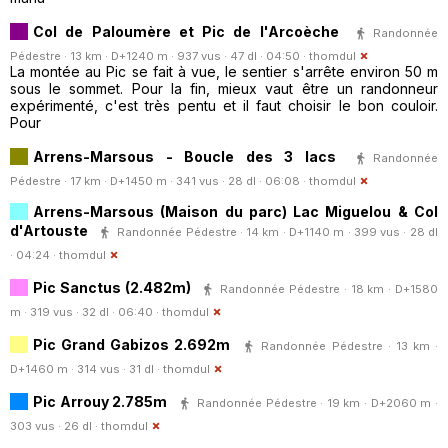
Col de Paloumère et Pic de l'Arcoèche
Randonnée
Pédestre · 13 km · D+1240 m · 937 vus · 47 dl · 04:50 ·
thomdul
La montée au Pic se fait à vue, le sentier s'arrête environ 50 m
sous le sommet. Pour la fin, mieux vaut être un randonneur
expérimenté, c'est très pentu et il faut choisir le bon couloir.
Pour
Arrens-Marsous - Boucle des 3 lacs
Randonnée
Pédestre · 17 km · D+1450 m · 341 vus · 28 dl · 06:08 ·
thomdul
Arrens-Marsous (Maison du parc) Lac Miguelou & Col
d'Artouste
Randonnée Pédestre · 14 km · D+1140 m · 399 vus · 28 dl
· 04:24 ·
thomdul
Pic Sanctus (2.482m)
Randonnée Pédestre · 18 km · D+1580
m · 319 vus · 32 dl · 06:40 ·
thomdul
Pic Grand Gabizos 2.692m
Randonnée Pédestre · 13 km ·
D+1460 m · 314 vus · 31 dl ·
thomdul
Pic Arrouy 2.785m
Randonnée Pédestre · 19 km · D+2060 m ·
303 vus · 26 dl ·
thomdul