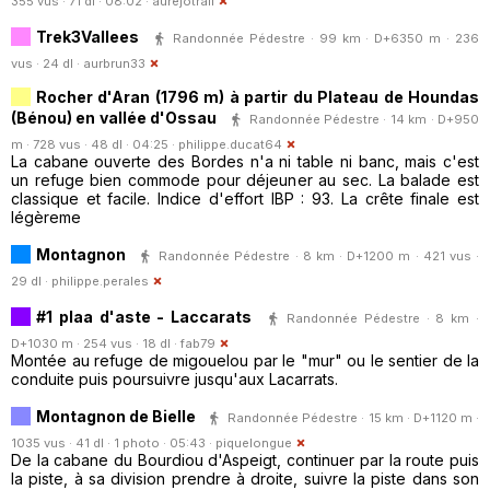
355 vus · 71 dl · 08:02 ·
aurejotrail
Trek3Vallees
Randonnée Pédestre · 99 km · D+6350 m · 236
vus · 24 dl ·
aurbrun33
Rocher d'Aran (1796 m) à partir du Plateau de Houndas
(Bénou) en vallée d'Ossau
Randonnée Pédestre · 14 km · D+950
m · 728 vus · 48 dl · 04:25 ·
philippe.ducat64
La cabane ouverte des Bordes n'a ni table ni banc, mais c'est
un refuge bien commode pour déjeuner au sec. La balade est
classique et facile. Indice d'effort IBP : 93. La crête finale est
légèreme
Montagnon
Randonnée Pédestre · 8 km · D+1200 m · 421 vus ·
29 dl ·
philippe.perales
#1 plaa d'aste - Laccarats
Randonnée Pédestre · 8 km ·
D+1030 m · 254 vus · 18 dl ·
fab79
Montée au refuge de migouelou par le "mur" ou le sentier de la
conduite puis poursuivre jusqu'aux Lacarrats.
Montagnon de Bielle
Randonnée Pédestre · 15 km · D+1120 m ·
1035 vus · 41 dl · 1 photo · 05:43 ·
piquelongue
De la cabane du Bourdiou d'Aspeigt, continuer par la route puis
la piste, à sa division prendre à droite, suivre la piste dans son