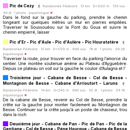
Pic de Cezy
Randonnée Pédestre · 13 km · D+1220 m · 733 vus ·
49 dl · 1 photo ·
piquelongue
Dans le fond sur la gauche du parking, prendre le chemin
longeant sur quelques mètres un mur en pierres empilées.
Traverser le Soussouéou sur la Pont du Goua et suivre le
chemin empierré, laisser
Pic d'Er - Pic d'Aule - Pic d'Aulère - Pic Houratatère
Randonnée Pédestre · 13 km · D+1720 m · 996 vus · 78 dl · 1 photo · 06:28 ·
piquelongue
Traverser la route, pour trouver en face du parking l’amorce du
sentier. Une montée soutenue amène au Plateau d’Ayguebère.
Depuis ce plateau on voit sur la gauche le couloir d’Aulagna et l’
Troisième jour - Cabane de Besse - Col de Besse -
Montagnon de Besse - Cabane d'Arrioutort - Laruns
Randonnée Pédestre · 14 km · D+240 m · 995 vus · 30 dl · 1 photo · 04:18 ·
piquelongue
De la cabane de Besse, revenir au Col de Besse, prendre la
crête sur la gauche pour monter facilement au Montagnon de
Besse. Continuer sur la crête jusqu’à un poste de chasseur, trou
dans la roch
Deuxième jour - Cabane de Pan - Pic de Pan - Pic de la
Gentiane - Col de Besse - Pène Hourque - Cabane de Besse