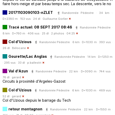
faire hors-neige et par beau temps sec. La descente, vers le no
20171103090103-nZLET
Randonnée Pédestre · 34 km ·
D+2380 m · 153 vus · 24 dl ·
Guillaume.Gorlier
Tracé actuel: 08 SEPT 2017 08:46
Randonnée Pédestre ·
8 km · D+760 m · 406 vus · 25 dl · 2 photos · 04:25
Col d'Uzious
Randonnée Pédestre · 6 km · D+1030 m · 393 vus ·
26 dl ·
Bélocane
Gourette/Lac Anglas
Randonnée Pédestre · 14 km · D+1250 m
· 295 vus · 33 dl ·
p.ballestri
Val d'Azun
Randonnée Pédestre · 22 km · D+3090 m · 744 vus ·
76 dl ·
gerard
Circuits à proximité d'Argeles-Gazost
Col d'Uzious
Randonnée Pédestre · 6 km · D+1030 m · 469 vus ·
52 dl ·
gerard
Col d'Uzious depuis le barrage du Tech
retour montagnon
Randonnée Pédestre · 22 km · D+1550 m ·