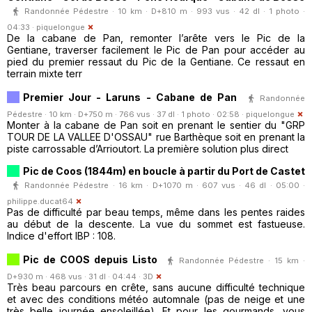
Randonnée Pédestre · 10 km · D+810 m · 993 vus · 42 dl · 1 photo ·
04:33 ·
piquelongue
De la cabane de Pan, remonter l’arête vers le Pic de la
Gentiane, traverser facilement le Pic de Pan pour accéder au
pied du premier ressaut du Pic de la Gentiane. Ce ressaut en
terrain mixte terr
Premier Jour - Laruns - Cabane de Pan
Randonnée
Pédestre · 10 km · D+750 m · 766 vus · 37 dl · 1 photo · 02:58 ·
piquelongue
Monter à la cabane de Pan soit en prenant le sentier du "GRP
TOUR DE LA VALLEE D'OSSAU" rue Barthèque soit en prenant la
piste carrossable d’Arrioutort. La première solution plus direct
Pic de Coos (1844m) en boucle à partir du Port de Castet
Randonnée Pédestre · 16 km · D+1070 m · 607 vus · 46 dl · 05:00 ·
philippe.ducat64
Pas de difficulté par beau temps, même dans les pentes raides
au début de la descente. La vue du sommet est fastueuse.
Indice d'effort IBP : 108.
Pic de COOS depuis Listo
Randonnée Pédestre · 15 km ·
D+930 m · 468 vus · 31 dl · 04:44 ·
3D
Très beau parcours en crête, sans aucune difficulté technique
et avec des conditions météo automnale (pas de neige et une
très belle journée ensoleillée). Et pour les gourmands, vous