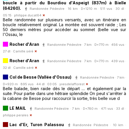
boucle à partir du Bourdiou d'Aspeigt (837m) à Bielle
(64260).
Randonnée Pédestre · 16 km · D+1210 m · 511 vus · 30 dl ·
05:15 ·
philippe.ducat64
Belle randonnée sur plusieurs versants, avec un itinéraire en
boucle relativement original. La montée est souvent raide ; Les
50 derniers mètres pour accéder au sommet (belle vue sur
l'Ossau, le
Rocher d'Aran
Randonnée Pédestre · 7 km · D+770 m · 456 vus ·
27 dl ·
Camille.séré
Rocher d'Aran
Randonnée Pédestre · 7 km · D+770 m · 439 vus ·
32 dl ·
Camille.séré
Col de Besse (Vallée d'Ossau)
Randonnée Pédestre · 7 km ·
D+920 m · 895 vus · 44 dl · 03:05 ·
yvesdelafforest
Belle balade, bien raide dès le départ .... et également par la
suite. Pour partie dans une hêtraie splendide On peut s'arrêter à
la cabane de Besse pour raccourcir la sortie, très belle vue d
LE MAIL
Randonnée Pédestre · 7 km · D+780 m · 471 vus · 33 dl ·
philippe.perales
Lac d'Er, Turon Palassou
Randonnée Pédestre · 10 km ·