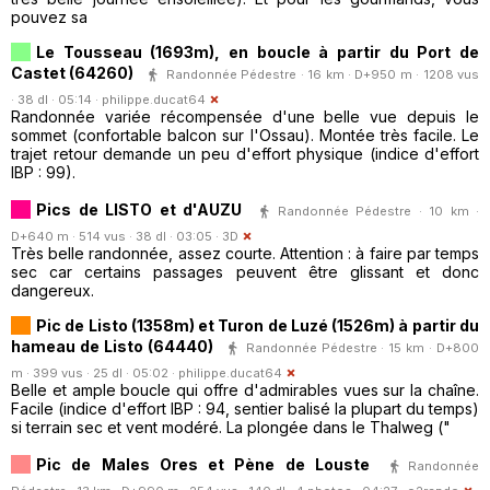
pouvez sa
Le Tousseau (1693m), en boucle à partir du Port de
Castet (64260)
Randonnée Pédestre · 16 km · D+950 m · 1208 vus
· 38 dl · 05:14 ·
philippe.ducat64
Randonnée variée récompensée d'une belle vue depuis le
sommet (confortable balcon sur l'Ossau). Montée très facile. Le
trajet retour demande un peu d'effort physique (indice d'effort
IBP : 99).
Pics de LISTO et d'AUZU
Randonnée Pédestre · 10 km ·
D+640 m · 514 vus · 38 dl · 03:05 ·
3D
Très belle randonnée, assez courte. Attention : à faire par temps
sec car certains passages peuvent être glissant et donc
dangereux.
Pic de Listo (1358m) et Turon de Luzé (1526m) à partir du
hameau de Listo (64440)
Randonnée Pédestre · 15 km · D+800
m · 399 vus · 25 dl · 05:02 ·
philippe.ducat64
Belle et ample boucle qui offre d'admirables vues sur la chaîne.
Facile (indice d'effort IBP : 94, sentier balisé la plupart du temps)
si terrain sec et vent modéré. La plongée dans le Thalweg ("
Pic de Males Ores et Pène de Louste
Randonnée