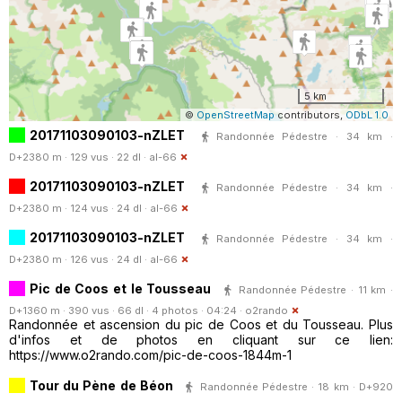
5 km
©
OpenStreetMap
contributors,
ODbL 1.0
20171103090103-nZLET
Randonnée Pédestre · 34 km ·
D+2380 m · 129 vus · 22 dl ·
al-66
20171103090103-nZLET
Randonnée Pédestre · 34 km ·
D+2380 m · 124 vus · 24 dl ·
al-66
20171103090103-nZLET
Randonnée Pédestre · 34 km ·
D+2380 m · 126 vus · 24 dl ·
al-66
Pic de Coos et le Tousseau
Randonnée Pédestre · 11 km ·
D+1360 m · 390 vus · 66 dl · 4 photos · 04:24 ·
o2rando
Randonnée et ascension du pic de Coos et du Tousseau. Plus
d'infos et de photos en cliquant sur ce lien:
https://www.o2rando.com/pic-de-coos-1844m-1
Tour du Pène de Béon
Randonnée Pédestre · 18 km · D+920