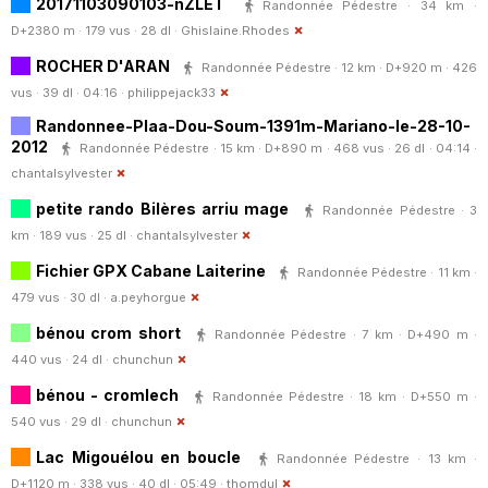
20171103090103-nZLET
Randonnée Pédestre · 34 km ·
D+2380 m · 179 vus · 28 dl ·
Ghislaine.Rhodes
ROCHER D'ARAN
Randonnée Pédestre · 12 km · D+920 m · 426
vus · 39 dl · 04:16 ·
philippejack33
Randonnee-Plaa-Dou-Soum-1391m-Mariano-le-28-10-
2012
Randonnée Pédestre · 15 km · D+890 m · 468 vus · 26 dl · 04:14 ·
chantalsylvester
petite rando Bilères arriu mage
Randonnée Pédestre · 3
km · 189 vus · 25 dl ·
chantalsylvester
Fichier GPX Cabane Laiterine
Randonnée Pédestre · 11 km ·
479 vus · 30 dl ·
a.peyhorgue
bénou crom short
Randonnée Pédestre · 7 km · D+490 m ·
440 vus · 24 dl ·
chunchun
bénou - cromlech
Randonnée Pédestre · 18 km · D+550 m ·
540 vus · 29 dl ·
chunchun
Lac Migouélou en boucle
Randonnée Pédestre · 13 km ·
D+1120 m · 338 vus · 40 dl · 05:49 ·
thomdul