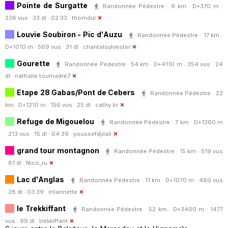
Pointe de Surgatte
Randonnée Pédestre · 9 km · D+370 m ·
338 vus · 33 dl · 02:33 ·
thomdul
Louvie Soubiron - Pic d'Auzu
Randonnée Pédestre · 17 km ·
D+1010 m · 569 vus · 31 dl ·
chantalsylvester
Gourette
Randonnée Pédestre · 54 km · D+4110 m · 354 vus · 24
dl ·
nathalie.tournadre7
Etape 28 Gabas/Pont de Cebers
Randonnée Pédestre · 22
km · D+1210 m · 156 vus · 25 dl ·
cathy.br
Refuge de Migouelou
Randonnée Pédestre · 7 km · D+1360 m
· 213 vus · 15 dl · 04:39 ·
youssefdjilali
grand tour montagnon
Randonnée Pédestre · 15 km · 519 vus
· 81 dl ·
Nico_ru
Lac d'Anglas
Randonnée Pédestre · 11 km · D+1070 m · 480 vus
· 28 dl · 03:39 ·
mlannette
le Trekkiffant
Randonnée Pédestre · 52 km · D+3400 m · 1477
vus · 99 dl ·
trekkiffant