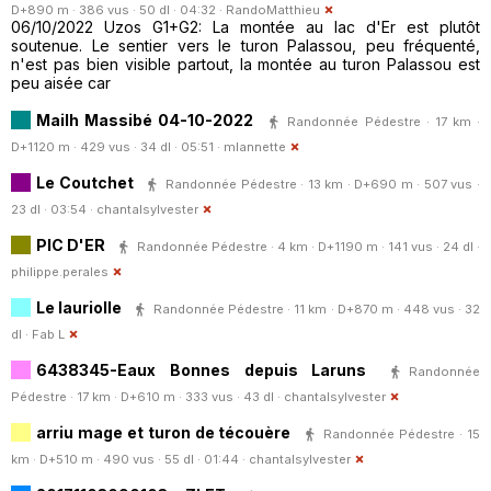
D+890 m · 386 vus · 50 dl · 04:32 ·
RandoMatthieu
06/10/2022 Uzos G1+G2: La montée au lac d'Er est plutôt
soutenue. Le sentier vers le turon Palassou, peu fréquenté,
n'est pas bien visible partout, la montée au turon Palassou est
peu aisée car
Mailh Massibé 04-10-2022
Randonnée Pédestre · 17 km ·
D+1120 m · 429 vus · 34 dl · 05:51 ·
mlannette
Le Coutchet
Randonnée Pédestre · 13 km · D+690 m · 507 vus ·
23 dl · 03:54 ·
chantalsylvester
PIC D'ER
Randonnée Pédestre · 4 km · D+1190 m · 141 vus · 24 dl ·
philippe.perales
Le lauriolle
Randonnée Pédestre · 11 km · D+870 m · 448 vus · 32
dl ·
Fab L
6438345-Eaux Bonnes depuis Laruns
Randonnée
Pédestre · 17 km · D+610 m · 333 vus · 43 dl ·
chantalsylvester
arriu mage et turon de técouère
Randonnée Pédestre · 15
km · D+510 m · 490 vus · 55 dl · 01:44 ·
chantalsylvester