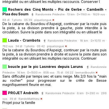
intégralité ou en utilisant les multiples raccourcis. Conserver l
Rochers des Cinq Monts - Pic de Gerbe - Cambeilh -
Plaa dou Soum
Randonnée Pédestre · 13 km · D+1160 m · 1629 vus ·
88 dl · 1 photo · 05:39 ·
piquelongue
De la cabane du Bourdiou d'Aspeigt, continuer par la route puis
la piste, à sa division prendre à gauche, piste interdite à la
circulation. Suivre la piste dans son intégralité ou en utilisant le
Lauda - Crambots
Randonnée Pédestre · 18 km · D+1070 m ·
782 vus · 34 dl · 1 photo · 05:42 ·
piquelongue
De la cabane du Bourdiou d'Aspeigt, continuer par la route puis
la piste, à sa division prendre à droite et suivre la piste dans son
intégralité ou en utilisant les multiples raccourcis. Continuer
boucle par le pic Lasnères depuis Laruns
Randonnée
Pédestre · 16 km · D+1500 m · 858 vus · 75 dl · 06:22 ·
bernardboutin
Sans difficulté par temps sec et sans neige. Mis 2/3 fois la "main
au rocher" pour progresser sur le crête de Besse
magnifiquement fleurie en mai.
PROJET Andreith
Randonnée Pédestre · 6 km · D+290 m · 299
vus · 39 dl ·
RandoMatthieu
Projet pour la famille