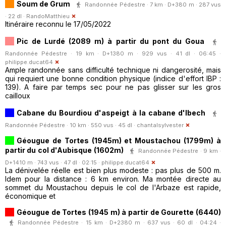
Soum de Grum
Randonnée Pédestre · 7 km · D+380 m · 287 vus
· 22 dl ·
RandoMatthieu
Itinéraire reconnu le 17/05/2022
Pic de Lurdé (2089 m) à partir du pont du Goua
Randonnée Pédestre · 19 km · D+1380 m · 929 vus · 41 dl · 06:45 ·
philippe.ducat64
Ample randonnée sans difficulté technique ni dangerosité, mais
qui requiert une bonne condition physique (indice d'effort IBP :
139). A faire par temps sec pour ne pas glisser sur les gros
cailloux
Cabane du Bourdiou d'aspeigt à la cabane d'Ibech
Randonnée Pédestre · 10 km · 550 vus · 45 dl ·
chantalsylvester
Géougue de Tortes (1945m) et Moustachou (1799m) à
partir du col d'Aubisque (1602m)
Randonnée Pédestre · 9 km ·
D+1410 m · 743 vus · 47 dl · 02:15 ·
philippe.ducat64
La dénivelée réelle est bien plus modeste : pas plus de 500 m.
Idem pour la distance : 6 km environ. Ma montée directe au
sommet du Moustachou depuis le col de l'Arbaze est rapide,
économique et
Géougue de Tortes (1945 m) à partir de Gourette (6440)
Randonnée Pédestre · 15 km · D+2380 m · 637 vus · 60 dl · 04:24 ·