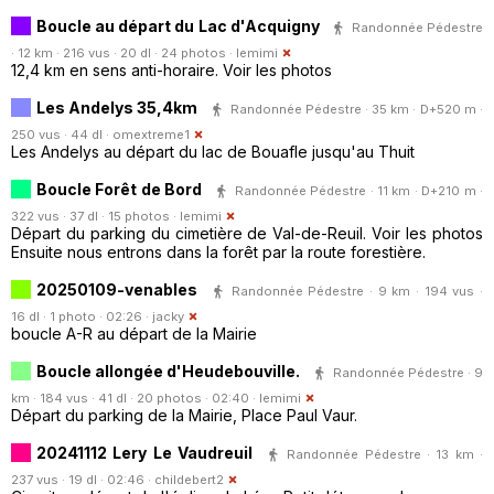
Boucle au départ du Lac d'Acquigny
Randonnée Pédestre
· 12 km · 216 vus · 20 dl · 24 photos ·
lemimi
12,4 km en sens anti-horaire. Voir les photos
Les Andelys 35,4km
Randonnée Pédestre · 35 km · D+520 m ·
250 vus · 44 dl ·
omextreme1
Les Andelys au départ du lac de Bouafle jusqu'au Thuit
Boucle Forêt de Bord
Randonnée Pédestre · 11 km · D+210 m ·
322 vus · 37 dl · 15 photos ·
lemimi
Départ du parking du cimetière de Val-de-Reuil. Voir les photos
Ensuite nous entrons dans la forêt par la route forestière.
20250109-venables
Randonnée Pédestre · 9 km · 194 vus ·
16 dl · 1 photo · 02:26 ·
jacky
boucle A-R au départ de la Mairie
Boucle allongée d'Heudebouville.
Randonnée Pédestre · 9
km · 184 vus · 41 dl · 20 photos · 02:40 ·
lemimi
Départ du parking de la Mairie, Place Paul Vaur.
20241112 Lery Le Vaudreuil
Randonnée Pédestre · 13 km ·
237 vus · 19 dl · 02:46 ·
childebert2