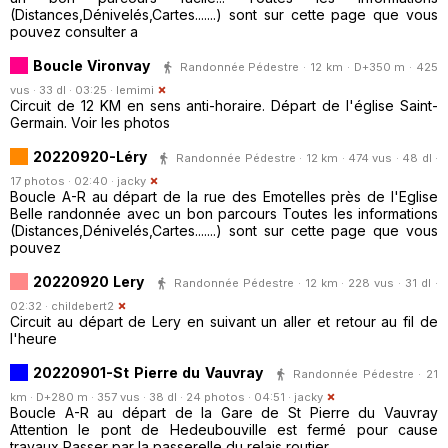
(Distances,Dénivelés,Cartes.......) sont sur cette page que vous
pouvez consulter a
Boucle Vironvay
Randonnée Pédestre · 12 km · D+350 m · 425
vus · 33 dl · 03:25 ·
lemimi
Circuit de 12 KM en sens anti-horaire. Départ de l'église Saint-
Germain. Voir les photos
20220920-Léry
Randonnée Pédestre · 12 km · 474 vus · 48 dl ·
17 photos · 02:40 ·
jacky
Boucle A-R au départ de la rue des Emotelles près de l'Eglise
Belle randonnée avec un bon parcours Toutes les informations
(Distances,Dénivelés,Cartes.......) sont sur cette page que vous
pouvez
20220920 Lery
Randonnée Pédestre · 12 km · 228 vus · 31 dl ·
02:32 ·
childebert2
Circuit au départ de Lery en suivant un aller et retour au fil de
l'heure
20220901-St Pierre du Vauvray
Randonnée Pédestre · 21
km · D+280 m · 357 vus · 38 dl · 24 photos · 04:51 ·
jacky
Boucle A-R au départ de la Gare de St Pierre du Vauvray
Attention le pont de Hedeubouville est fermé pour cause
travaux Passer par la passerelle du relais routier