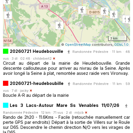
3 km
©
OpenStreetMap
contributors,
ODbL 1.0
20260721 Heudebouville
Randonnée Pédestre · 11 km · 48
vus · 3 dl · 02:48 ·
childebert2
Circuit au départ de la mairie de Heudebouville. Grande
descente caillouteuse pour arriver au nivrau de la Seine. Après
avoir longé la Seine à plat, remontée assez raide vers Vironvay.
20260721-heudeboubille
Randonnée Pédestre · 11 km · 59
vus · 7 dl ·
jacky
Boucle A-R au départ de la mairie
Les 3 Lacs-Autour Mare Ss Venables 11/07/26
Randonnée Pédestre · 12 km · 71 vus · 2 dl ·
mljcb
Rando de 2h20 - 11.6Kms - Facile (retouchée manuellement car
perte GPS par endroits) Départ à la sortie de Villers sur le Roule
sur D65. Descendre le chemin direction N/O vers les virages de
la D65