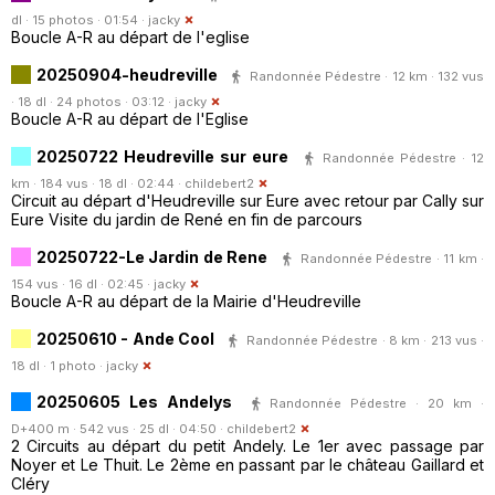
dl · 15 photos · 01:54 ·
jacky
Boucle A-R au départ de l'eglise
20250904-heudreville
Randonnée Pédestre · 12 km · 132 vus
· 18 dl · 24 photos · 03:12 ·
jacky
Boucle A-R au départ de l'Eglise
20250722 Heudreville sur eure
Randonnée Pédestre · 12
km · 184 vus · 18 dl · 02:44 ·
childebert2
Circuit au départ d'Heudreville sur Eure avec retour par Cally sur
Eure Visite du jardin de René en fin de parcours
20250722-Le Jardin de Rene
Randonnée Pédestre · 11 km ·
154 vus · 16 dl · 02:45 ·
jacky
Boucle A-R au départ de la Mairie d'Heudreville
20250610 - Ande Cool
Randonnée Pédestre · 8 km · 213 vus ·
18 dl · 1 photo ·
jacky
20250605 Les Andelys
Randonnée Pédestre · 20 km ·
D+400 m · 542 vus · 25 dl · 04:50 ·
childebert2
2 Circuits au départ du petit Andely. Le 1er avec passage par
Noyer et Le Thuit. Le 2ème en passant par le château Gaillard et
Cléry