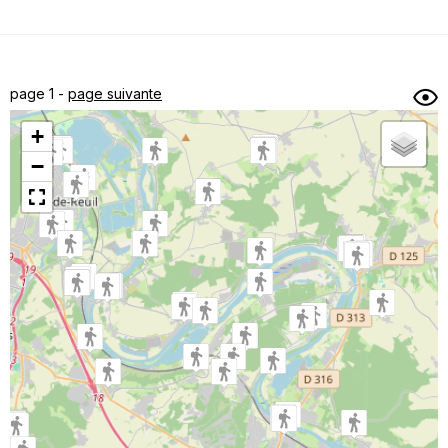
Dénivelé min/max
Auteur
Dossier
et
page 1 -
page suivante
sous-dossiers
+
Trier par
−
Horodatage
Photos