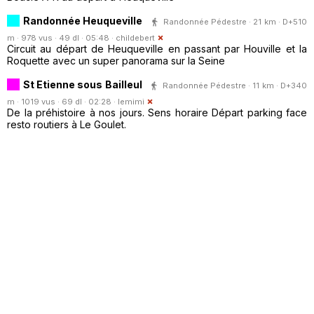
Randonnée Heuqueville
Randonnée Pédestre · 21 km · D+510
m · 978 vus · 49 dl · 05:48 ·
childebert
Circuit au départ de Heuqueville en passant par Houville et la
Roquette avec un super panorama sur la Seine
St Etienne sous Bailleul
Randonnée Pédestre · 11 km · D+340
m · 1019 vus · 69 dl · 02:28 ·
lemimi
De la préhistoire à nos jours. Sens horaire Départ parking face
resto routiers à Le Goulet.