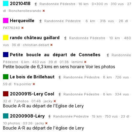
20210418
Randonnée Pédestre · 16 km · D+300 m · 310 vus · 27
dl ·
Roncherollesrando
Herqueville
Randonnée Pédestre · 8 km · 318 vus · 28 dl ·
PAT76240
rando château gaillard
Randonnée Pédestre · 10 km · 480
vus · 36 dl ·
christian.debart
Petite boucle au départ de Connelles
Randonnée
Pédestre · 6 km · 463 vus · 39 dl · 01:38 ·
lemimi
Petite boucle de 6,3 kms en sens horaire Voir les photos
Le bois de Brillehaut
Randonnée Pédestre · 8 km · 726 vus ·
59 dl ·
fra.poirrier
20200915-Lery Cool
Randonnée Pédestre · 8 km · 334 vus ·
32 dl · 7 photos · 01:48 ·
jacky
Boucle A-R au départ de l'Eglise de Lery
20200908-Léry
Randonnée Pédestre · 15 km · 750 vus · 23 dl ·
10 photos · 03:26 ·
jacky
Boucle A-R au départ de l'église de Lery