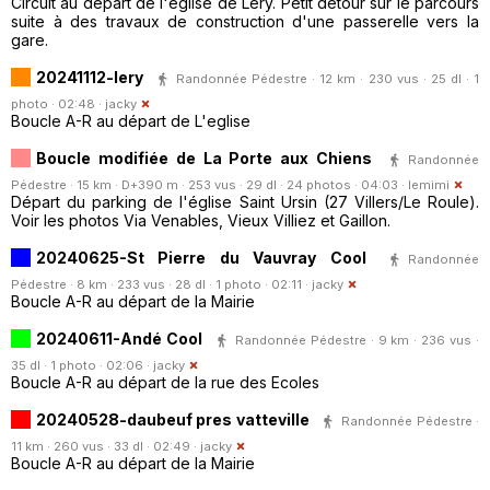
Circuit au départ de l'église de Léry. Petit détour sur le parcours
suite à des travaux de construction d'une passerelle vers la
gare.
20241112-lery
Randonnée Pédestre · 12 km · 230 vus · 25 dl · 1
photo · 02:48 ·
jacky
Boucle A-R au départ de L'eglise
Boucle modifiée de La Porte aux Chiens
Randonnée
Pédestre · 15 km · D+390 m · 253 vus · 29 dl · 24 photos · 04:03 ·
lemimi
Départ du parking de l'église Saint Ursin (27 Villers/Le Roule).
Voir les photos Via Venables, Vieux Villiez et Gaillon.
20240625-St Pierre du Vauvray Cool
Randonnée
Pédestre · 8 km · 233 vus · 28 dl · 1 photo · 02:11 ·
jacky
Boucle A-R au départ de la Mairie
20240611-Andé Cool
Randonnée Pédestre · 9 km · 236 vus ·
35 dl · 1 photo · 02:06 ·
jacky
Boucle A-R au départ de la rue des Ecoles
20240528-daubeuf pres vatteville
Randonnée Pédestre ·
11 km · 260 vus · 33 dl · 02:49 ·
jacky
Boucle A-R au départ de la Mairie