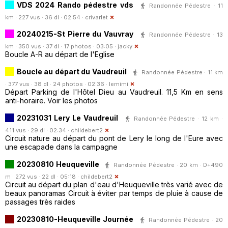
VDS 2024 Rando pédestre vds
Randonnée Pédestre · 11
km · 227 vus · 36 dl · 02:54 ·
crivarlet
20240215-St Pierre du Vauvray
Randonnée Pédestre · 13
km · 350 vus · 37 dl · 17 photos · 03:05 ·
jacky
Boucle A-R au départ de l'Eglise
Boucle au départ du Vaudreuil
Randonnée Pédestre · 11 km
· 377 vus · 38 dl · 24 photos · 02:36 ·
lemimi
Départ Parking de l'Hôtel Dieu au Vaudreuil. 11,5 Km en sens
anti-horaire. Voir les photos
20231031 Lery Le Vaudreuil
Randonnée Pédestre · 12 km ·
411 vus · 29 dl · 02:34 ·
childebert2
Circuit nature au départ du pont de Lery le long de l'Eure avec
une escapade dans la campagne
20230810 Heuqueville
Randonnée Pédestre · 20 km · D+490
m · 272 vus · 22 dl · 05:18 ·
childebert2
Circuit au départ du plan d'eau d'Heuqueville très varié avec de
beaux panoramas Circuit à éviter par temps de pluie à cause de
passages très raides
20230810-Heuqueville Journée
Randonnée Pédestre · 20