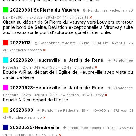
20220901 St Pierre du Vauvray
Randonnée Pédestre · 20
km · D+260 m · 278 vus · 26 dl · 04:41 ·
childebert2
Circuit au départ de St Pierre du Vauvray vers Louviers et retour
par le bord de Seine. Déviation exceptionnelle à Vironvay suite
aux travaux sur le pont d'autoroute qui était démonté.
20221013
Randonnée Pédestre · 16 km · D+340 m · 452 vus · 28
dl ·
Roncherollesrando
20220628-Heudreville le Jardin de René
Randonnée
Pédestre · 12 km · 342 vus · 30 dl · 02:49 ·
childebert2
Boucle A-R au départ de l'Eglise de Heudreville avec visite du
Jardin de René
20220628-Heudreville le Jardin de René
Randonnée
Pédestre · 12 km · 320 vus · 33 dl · 24 photos · 02:49 ·
jacky
Boucle A-R au départ de l'Eglise
20220609
Randonnée Pédestre · 16 km · D+360 m · 372 vus · 31
dl ·
Roncherollesrando
20220525-Heudreville
Randonnée Pédestre · 11 km · 255 vus
· 44 dl · 21 photos · 02:55 ·
jacky