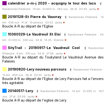
calendrier a-m-j 2020 - acquigny le tour des lacs
Randonnée Pédestre · 14 km · D+600 m · 582 vus · 46 dl · 03:40 ·
jacky
20191128-St Pierre du Vauvray
Randonnée Pédestre · 13
km · 536 vus · 41 dl · 10 photos · 03:02 ·
jacky
Boucle A-R au départ de l'Eglise
10360329-Le Vaudreuil St Eloi
Randonnée Pédestre · 44
km · D+330 m · 328 vus · 34 dl · 14:45 ·
Etienne
SityTrail - 20190917-Le Vaudreuil Cool
Randonnée
Pédestre · 8 km · 374 vus · 34 dl · 01:58 ·
jacky
Boucle A-R au départ du Toukyland Le Vaudreuil Avenue des
Falaises
20190820-Lery nouveau parcours
Randonnée Pédestre ·
14 km · 859 vus · 38 dl · 03:20 ·
jacky
Boucle A-R au départ de l'Eglise de Lery Parcours fait a l'envers
très agréable
20140517-Lery
Randonnée Pédestre · 14 km · D+290 m · 307
vus · 27 dl · 03:06 ·
jacky
Boucle A-R au départ de l'eglise de Lery