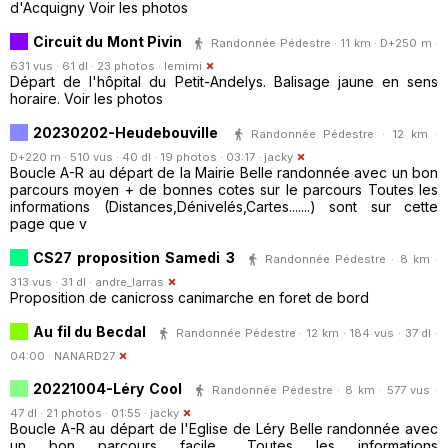
d'Acquigny Voir les photos
Circuit du Mont Pivin
Randonnée Pédestre · 11 km · D+250 m ·
631 vus · 61 dl · 23 photos ·
lemimi
Départ de l'hôpital du Petit-Andelys. Balisage jaune en sens
horaire. Voir les photos
20230202-Heudebouville
Randonnée Pédestre · 12 km ·
D+220 m · 510 vus · 40 dl · 19 photos · 03:17 ·
jacky
Boucle A-R au départ de la Mairie Belle randonnée avec un bon
parcours moyen + de bonnes cotes sur le parcours Toutes les
informations (Distances,Dénivelés,Cartes.......) sont sur cette
page que v
CS27 proposition Samedi 3
Randonnée Pédestre · 8 km ·
313 vus · 31 dl ·
andre_larras
Proposition de canicross canimarche en foret de bord
Au fil du Becdal
Randonnée Pédestre · 12 km · 184 vus · 37 dl ·
04:00 ·
NANARD27
20221004-Léry Cool
Randonnée Pédestre · 8 km · 577 vus ·
47 dl · 21 photos · 01:55 ·
jacky
Boucle A-R au départ de l'Eglise de Léry Belle randonnée avec
un bon parcours facile... Toutes les informations