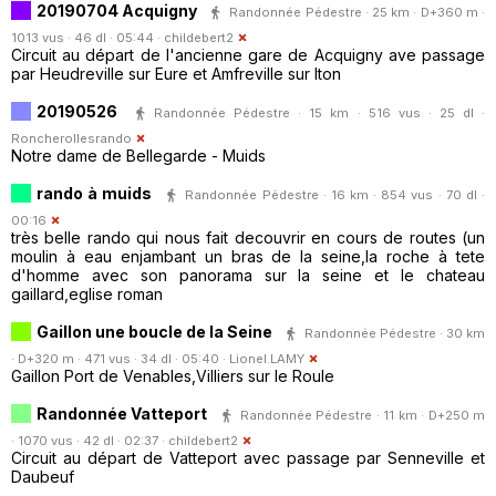
20190704 Acquigny
Randonnée Pédestre · 25 km · D+360 m ·
1013 vus · 46 dl · 05:44 ·
childebert2
Circuit au départ de l'ancienne gare de Acquigny ave passage
par Heudreville sur Eure et Amfreville sur Iton
20190526
Randonnée Pédestre · 15 km · 516 vus · 25 dl ·
Roncherollesrando
Notre dame de Bellegarde - Muids
rando à muids
Randonnée Pédestre · 16 km · 854 vus · 70 dl ·
00:16
très belle rando qui nous fait decouvrir en cours de routes (un
moulin à eau enjambant un bras de la seine,la roche à tete
d'homme avec son panorama sur la seine et le chateau
gaillard,eglise roman
Gaillon une boucle de la Seine
Randonnée Pédestre · 30 km
· D+320 m · 471 vus · 34 dl · 05:40 ·
Lionel.LAMY
Gaillon Port de Venables,Villiers sur le Roule
Randonnée Vatteport
Randonnée Pédestre · 11 km · D+250 m
· 1070 vus · 42 dl · 02:37 ·
childebert2
Circuit au départ de Vatteport avec passage par Senneville et
Daubeuf