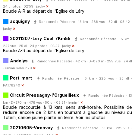
24 photos · 02:59 ·
jacky
Boucle A-R au départ de l'Eglise de Léry
acquigny
Randonnée Pédestre · 13 km · 268 vus · 32 dl · 05:42 ·
jacky
20211207-Lery Cool 7Km55
Randonnée Pédestre · 8 km ·
247 vus · 25 dl · 24 photos · 01:47 ·
jacky
Boucle A-R au départ de l'Eglise de Lery
Andelys
Randonnée Pédestre · 42 km · D+820 m · 259 vus · 24 dl
·
erwan.salaun29
Port mort
Randonnée Pédestre · 5 km · 228 vus · 25 dl ·
PAT76240
Circuit Pressagny-l'Orgueilleux
Randonnée Pédestre · 13
km · D+270 m · 476 vus · 50 dl · 03:31 ·
lemimi
Boucle raccourcie à 13 kms, sens anti-horaire. Possibilité de
réduire encore de 2 kms en tournant à gauche au niveau du
Totem, canoé jaune planté en terre. Voir les photos
20210605-Vironvay
Randonnée Pédestre · 13 km · 285 vus ·
33 dl · 10 photos · 03:12 ·
jacky