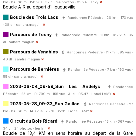
km · D+500 m · 158 vus · 32 dl · 24 photos · 05:24 ·
jacky
Boucle A-R au départ d'Heuqueville
Boucle des Trois Lacs
Randonnée Pédestre · 26 km · 173 vus
· 38 dl ·
sandra.maguin
Parcours de Tosny
Randonnée Pédestre · 11 km · 187 vus · 35
dl ·
sandra.maguin
Parcours de Venables
Randonnée Pédestre · 11 km · 395 vus ·
46 dl ·
sandra.maguin
Parcours de Bernières
Randonnée Pédestre · 7 km · 190 vus ·
55 dl ·
sandra.maguin
2023-06-04_09-59_Sun Les Andelys
Randonnée
Pédestre · 25 km · D+790 m · 155 vus · 31 dl · 05:47 ·
Lionel.LAMY
2023-05-28_09-33_Sun Gaillon
Randonnée Pédestre · 27
km · D+380 m · 140 vus · 25 dl · 05:31 ·
Lionel.LAMY
Circuit du Bois Ricard
Randonnée Pédestre · 13 km · 367 vus ·
34 dl · 24 photos ·
lemimi
Boucle de 13,4 KM en sens horaire au départ de la Gare