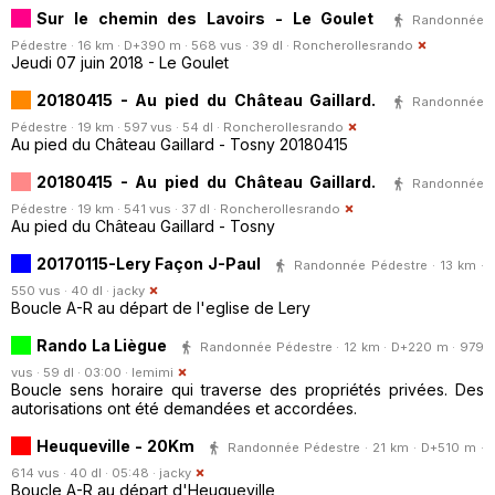
Sur le chemin des Lavoirs - Le Goulet
Randonnée
Pédestre · 16 km · D+390 m · 568 vus · 39 dl ·
Roncherollesrando
Jeudi 07 juin 2018 - Le Goulet
20180415 - Au pied du Château Gaillard.
Randonnée
Pédestre · 19 km · 597 vus · 54 dl ·
Roncherollesrando
Au pied du Château Gaillard - Tosny 20180415
20180415 - Au pied du Château Gaillard.
Randonnée
Pédestre · 19 km · 541 vus · 37 dl ·
Roncherollesrando
Au pied du Château Gaillard - Tosny
20170115-Lery Façon J-Paul
Randonnée Pédestre · 13 km ·
550 vus · 40 dl ·
jacky
Boucle A-R au départ de l'eglise de Lery
Rando La Liègue
Randonnée Pédestre · 12 km · D+220 m · 979
vus · 59 dl · 03:00 ·
lemimi
Boucle sens horaire qui traverse des propriétés privées. Des
autorisations ont été demandées et accordées.
Heuqueville - 20Km
Randonnée Pédestre · 21 km · D+510 m ·
614 vus · 40 dl · 05:48 ·
jacky
Boucle A-R au départ d'Heuqueville