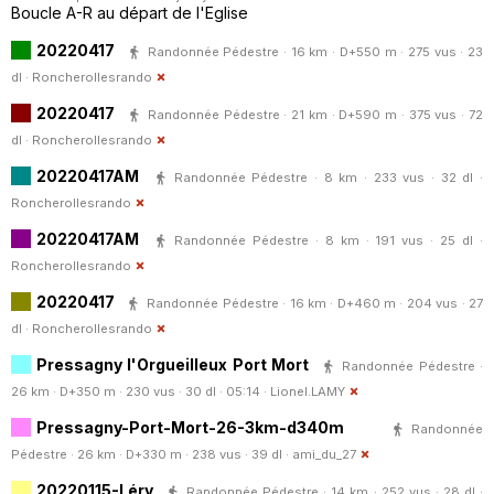
Boucle A-R au départ de l'Eglise
20220417
Randonnée Pédestre · 16 km · D+550 m · 275 vus · 23
dl ·
Roncherollesrando
20220417
Randonnée Pédestre · 21 km · D+590 m · 375 vus · 72
dl ·
Roncherollesrando
20220417AM
Randonnée Pédestre · 8 km · 233 vus · 32 dl ·
Roncherollesrando
20220417AM
Randonnée Pédestre · 8 km · 191 vus · 25 dl ·
Roncherollesrando
20220417
Randonnée Pédestre · 16 km · D+460 m · 204 vus · 27
dl ·
Roncherollesrando
Pressagny l'Orgueilleux Port Mort
Randonnée Pédestre ·
26 km · D+350 m · 230 vus · 30 dl · 05:14 ·
Lionel.LAMY
Pressagny-Port-Mort-26-3km-d340m
Randonnée
Pédestre · 26 km · D+330 m · 238 vus · 39 dl ·
ami_du_27
20220115-Léry
Randonnée Pédestre · 14 km · 252 vus · 28 dl ·