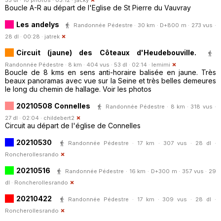
Boucle A-R au départ de l'Eglise de St Pierre du Vauvray
Les andelys
Randonnée Pédestre · 30 km · D+800 m · 273 vus ·
28 dl · 00:28 ·
jatrek
Circuit (jaune) des Côteaux d'Heudebouville.
Randonnée Pédestre · 8 km · 404 vus · 53 dl · 02:14 ·
lemimi
Boucle de 8 kms en sens anti-horaire balisée en jaune. Très
beaux panoramas avec vue sur la Seine et très belles demeures
le long du chemin de hallage. Voir les photos
20210508 Connelles
Randonnée Pédestre · 8 km · 318 vus ·
27 dl · 02:04 ·
childebert2
Circuit au départ de l'église de Connelles
20210530
Randonnée Pédestre · 17 km · 307 vus · 28 dl ·
Roncherollesrando
20210516
Randonnée Pédestre · 16 km · D+300 m · 357 vus · 29
dl ·
Roncherollesrando
20210422
Randonnée Pédestre · 17 km · 309 vus · 28 dl ·
Roncherollesrando