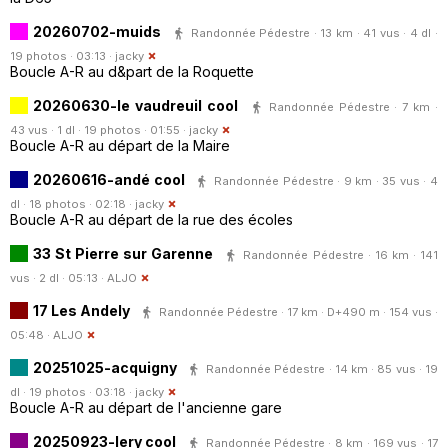
20260702-muids
Randonnée Pédestre · 13 km · 41 vus · 4 dl ·
19 photos · 03:13 ·
jacky
Boucle A-R au d&part de la Roquette
20260630-le vaudreuil cool
Randonnée Pédestre · 7 km ·
43 vus · 1 dl · 19 photos · 01:55 ·
jacky
Boucle A-R au départ de la Maire
20260616-andé cool
Randonnée Pédestre · 9 km · 35 vus · 4
dl · 18 photos · 02:18 ·
jacky
Boucle A-R au départ de la rue des écoles
33 St Pierre sur Garenne
Randonnée Pédestre · 16 km · 141
vus · 2 dl · 05:13 ·
ALJO
17 Les Andely
Randonnée Pédestre · 17 km · D+490 m · 154 vus ·
05:48 ·
ALJO
20251025-acquigny
Randonnée Pédestre · 14 km · 85 vus · 19
dl · 19 photos · 03:18 ·
jacky
Boucle A-R au départ de l'ancienne gare
20250923-lery cool
Randonnée Pédestre · 8 km · 169 vus · 17