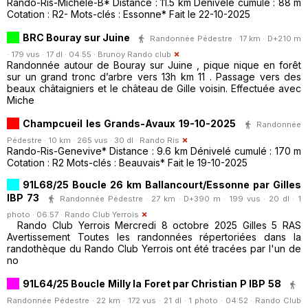
Rando-Ris-Michele-B* Distance : 11.5 km Dénivelé cumulé : 88 m
Cotation : R2- Mots-clés : Essonne* Fait le 22-10-2025
BRC Bouray sur Juine
Randonnée Pédestre · 17 km · D+210 m
· 179 vus · 17 dl · 04:55 ·
Brunoy Rando club
Randonnée autour de Bouray sur Juine , pique nique en forêt
sur un grand tronc d’arbre vers 13h km 11 . Passage vers des
beaux châtaigniers et le château de Gille voisin. Effectuée avec
Miche
Champcueil les Grands-Avaux 19-10-2025
Randonnée
Pédestre · 10 km · 265 vus · 30 dl ·
Rando Ris
Rando-Ris-Genevive* Distance : 9.6 km Dénivelé cumulé : 170 m
Cotation : R2 Mots-clés : Beauvais* Fait le 19-10-2025
91L68/25 Boucle 26 km Ballancourt/Essonne par Gilles
IBP 73
Randonnée Pédestre · 27 km · D+390 m · 199 vus · 20 dl · 1
photo · 06:57 ·
Rando Club Yerrois
Rando Club Yerrois Mercredi 8 octobre 2025 Gilles 5 RAS
Avertissement Toutes les randonnées répertoriées dans la
randothèque du Rando Club Yerrois ont été tracées par l'un de
no
91L64/25 Boucle Milly la Foret par Christian P IBP 58
Randonnée Pédestre · 22 km · 172 vus · 21 dl · 1 photo · 04:52 ·
Rando Club