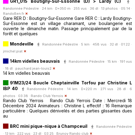
GR1_015 Boutigny-Sur-Essonne (D) > Lardy (C)
Randonnée Pédestre · 24 km · D+350 m · 255 vus · 36 dl · 13 photos · 05:14 ·
RandoBen.fr
Gare RER D : Boutigny-Sur-Essonne Gare RER C : Lardy Boutigny-
Sur-Essonne est un village charamant, une boulangerie est
ouverte le dimanche matin. Passage principalement par de la
forêt et quelques
Mondeville
Randonnée Pédestre · 5 km · 458 vus · 32 dl · 01:22 ·
jmichel.piat
14km videlles beauvais
Randonnée Pédestre · 15 km · 191 vus
· 18 dl ·
pauchard.jean-louis2
14 km videlles beauvais
91M23/24 Boucle Cheptainville Torfou par Christine L
IBP 40
Randonnée Pédestre · 14 km · D+220 m · 271 vus · 28 dl · 6
photos · 03:38 ·
Rando Club Yerrois
Rando Club Yerrois Rando Club Yerrois Date : Mercredi 18
Décembre 2024 Animateurs : Christine L effectif : 16 Remarque
particulière : Quelques dénivelés et des parties glissantes dues
au
BRC mini pique-nique à Champceuil
Randonnée Pédestre
· 13 km · 222 vus · 23 dl · 03:25 ·
Brunoy Rando club