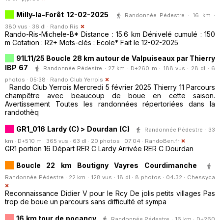
Milly-la-Forêt 12-02-2025
Randonnée Pédestre · 16 km ·
380 vus · 36 dl ·
Rando Ris
Rando-Ris-Michele-B* Distance : 15.6 km Dénivelé cumulé : 150
m Cotation : R2+ Mots-clés : Ecole* Fait le 12-02-2025
91L11/25 Boucle 28 km autour de Valpuiseaux par Thierry
IBP 67
Randonnée Pédestre · 27 km · D+260 m · 188 vus · 28 dl · 6
photos · 05:38 ·
Rando Club Yerrois
Rando Club Yerrois Mercredi 5 février 2025 Thierry 11 Parcours
champêtre avec beaucoup de boue en cette saison.
Avertissement Toutes les randonnées répertoriées dans la
randothèq
GR1_016 Lardy (C) > Dourdan (C)
Randonnée Pédestre · 33
km · D+510 m · 365 vus · 63 dl · 20 photos · 07:04 ·
RandoBen.fr
GR1 portion 16 Départ RER C Lardy Arrivée RER C Dourdan
Boucle 22 km Boutigny Vayres Courdimanche
Randonnée Pédestre · 22 km · 128 vus · 18 dl · 8 photos · 04:32 ·
Chessyca
Reconnaissance Didier V pour le Rcy De jolis petits villages Pas
trop de boue un parcours sans difficulté et sympa
16 km tour de pocancy
Randonnée Pédestre · 16 km · D+260