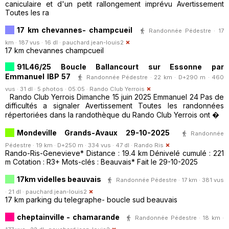
caniculaire et d'un petit rallongement imprévu Avertissement
Toutes les ra
17 km chevannes- champcueil
Randonnée Pédestre · 17
km · 187 vus · 16 dl ·
pauchard.jean-louis2
17 km chevannes champcueil
91L46/25 Boucle Ballancourt sur Essonne par
Emmanuel IBP 57
Randonnée Pédestre · 22 km · D+290 m · 460
vus · 31 dl · 5 photos · 05:05 ·
Rando Club Yerrois
Rando Club Yerrois Dimanche 15 juin 2025 Emmanuel 24 Pas de
difficultés a signaler Avertissement Toutes les randonnées
répertoriées dans la randothèque du Rando Club Yerrois ont �
Mondeville Grands-Avaux 29-10-2025
Randonnée
Pédestre · 19 km · D+250 m · 334 vus · 47 dl ·
Rando Ris
Rando-Ris-Genevieve* Distance : 19.4 km Dénivelé cumulé : 221
m Cotation : R3+ Mots-clés : Beauvais* Fait le 29-10-2025
17km videlles beauvais
Randonnée Pédestre · 17 km · 381 vus
· 21 dl ·
pauchard.jean-louis2
17 km parking du telegraphe- boucle sud beauvais
cheptainville - chamarande
Randonnée Pédestre · 18 km ·