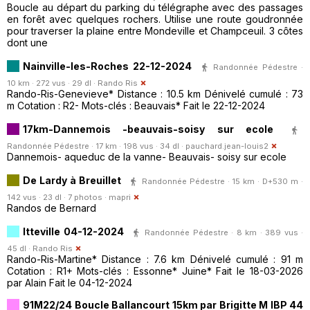
Boucle au départ du parking du télégraphe avec des passages
en forêt avec quelques rochers. Utilise une route goudronnée
pour traverser la plaine entre Mondeville et Champceuil. 3 côtes
dont une
Nainville-les-Roches 22-12-2024
Randonnée Pédestre ·
10 km · 272 vus · 29 dl ·
Rando Ris
Rando-Ris-Genevieve* Distance : 10.5 km Dénivelé cumulé : 73
m Cotation : R2- Mots-clés : Beauvais* Fait le 22-12-2024
17km-Dannemois -beauvais-soisy sur ecole
Randonnée Pédestre · 17 km · 198 vus · 34 dl ·
pauchard.jean-louis2
Dannemois- aqueduc de la vanne- Beauvais- soisy sur ecole
De Lardy à Breuillet
Randonnée Pédestre · 15 km · D+530 m ·
142 vus · 23 dl · 7 photos ·
mapri
Randos de Bernard
Itteville 04-12-2024
Randonnée Pédestre · 8 km · 389 vus ·
45 dl ·
Rando Ris
Rando-Ris-Martine* Distance : 7.6 km Dénivelé cumulé : 91 m
Cotation : R1+ Mots-clés : Essonne* Juine* Fait le 18-03-2026
par Alain Fait le 04-12-2024
91M22/24 Boucle Ballancourt 15km par Brigitte M IBP 44