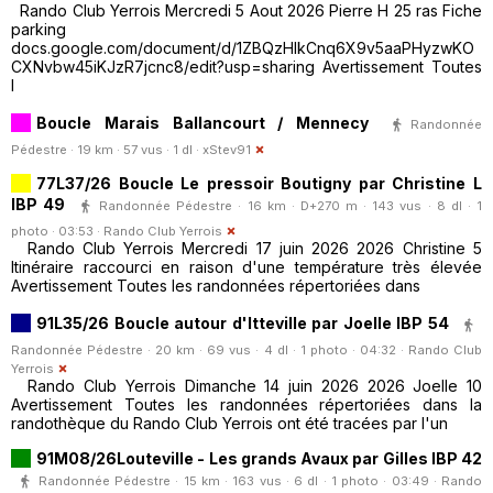
Rando Club Yerrois Mercredi 5 Aout 2026 Pierre H 25 ras Fiche
parking
docs.google.com/document/d/1ZBQzHIkCnq6X9v5aaPHyzwKO
CXNvbw45iKJzR7jcnc8/edit?usp=sharing Avertissement Toutes
l
Boucle Marais Ballancourt / Mennecy
Randonnée
Pédestre · 19 km · 57 vus · 1 dl ·
xStev91
77L37/26 Boucle Le pressoir Boutigny par Christine L
IBP 49
Randonnée Pédestre · 16 km · D+270 m · 143 vus · 8 dl · 1
photo · 03:53 ·
Rando Club Yerrois
Rando Club Yerrois Mercredi 17 juin 2026 2026 Christine 5
Itinéraire raccourci en raison d'une température très élevée
Avertissement Toutes les randonnées répertoriées dans
91L35/26 Boucle autour d'Itteville par Joelle IBP 54
Randonnée Pédestre · 20 km · 69 vus · 4 dl · 1 photo · 04:32 ·
Rando Club
Yerrois
Rando Club Yerrois Dimanche 14 juin 2026 2026 Joelle 10
Avertissement Toutes les randonnées répertoriées dans la
randothèque du Rando Club Yerrois ont été tracées par l'un
91M08/26Louteville - Les grands Avaux par Gilles IBP 42
Randonnée Pédestre · 15 km · 163 vus · 6 dl · 1 photo · 03:49 ·
Rando