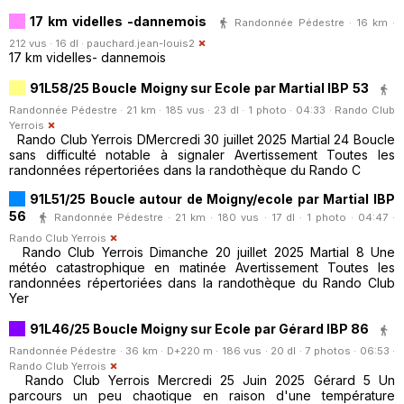
17 km videlles -dannemois
Randonnée Pédestre · 16 km ·
212 vus · 16 dl ·
pauchard.jean-louis2
17 km videlles- dannemois
91L58/25 Boucle Moigny sur Ecole par Martial IBP 53
Randonnée Pédestre · 21 km · 185 vus · 23 dl · 1 photo · 04:33 ·
Rando Club
Yerrois
Rando Club Yerrois DMercredi 30 juillet 2025 Martial 24 Boucle
sans difficulté notable à signaler Avertissement Toutes les
randonnées répertoriées dans la randothèque du Rando C
91L51/25 Boucle autour de Moigny/ecole par Martial IBP
56
Randonnée Pédestre · 21 km · 180 vus · 17 dl · 1 photo · 04:47 ·
Rando Club Yerrois
Rando Club Yerrois Dimanche 20 juillet 2025 Martial 8 Une
météo catastrophique en matinée Avertissement Toutes les
randonnées répertoriées dans la randothèque du Rando Club
Yer
91L46/25 Boucle Moigny sur Ecole par Gérard IBP 86
Randonnée Pédestre · 36 km · D+220 m · 186 vus · 20 dl · 7 photos · 06:53 ·
Rando Club Yerrois
Rando Club Yerrois Mercredi 25 Juin 2025 Gérard 5 Un
parcours un peu chaotique en raison d'une température