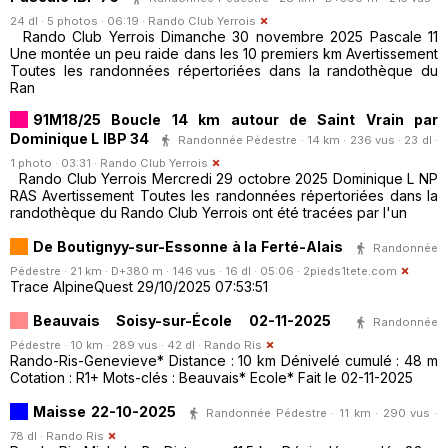
24 dl · 5 photos · 06:19 ·
Rando Club Yerrois
Rando Club Yerrois Dimanche 30 novembre 2025 Pascale 11
Une montée un peu raide dans les 10 premiers km Avertissement
Toutes les randonnées répertoriées dans la randothèque du
Ran
91M18/25 Boucle 14 km autour de Saint Vrain par
Dominique L IBP 34
Randonnée Pédestre · 14 km · 236 vus · 23 dl ·
1 photo · 03:31 ·
Rando Club Yerrois
Rando Club Yerrois Mercredi 29 octobre 2025 Dominique L NP
RAS Avertissement Toutes les randonnées répertoriées dans la
randothèque du Rando Club Yerrois ont été tracées par l'un
De Boutignyy-sur-Essonne à la Ferté-Alais
Randonnée
Pédestre · 21 km · D+380 m · 146 vus · 16 dl · 05:06 ·
2pieds1tete.com
Trace AlpineQuest 29/10/2025 07:53:51
Beauvais Soisy-sur-École 02-11-2025
Randonnée
Pédestre · 10 km · 289 vus · 42 dl ·
Rando Ris
Rando-Ris-Genevieve* Distance : 10 km Dénivelé cumulé : 48 m
Cotation : R1+ Mots-clés : Beauvais* Ecole* Fait le 02-11-2025
Maisse 22-10-2025
Randonnée Pédestre · 11 km · 290 vus ·
78 dl ·
Rando Ris