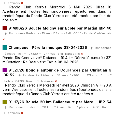
Club Yerrois
Rando Club Yerrois Mercredi 6 MAI 2026 Gilles 18
Avertissement Toutes les randonnées répertoriées dans la
randothèque du Rando Club Yerrois ont été tracées par l'un de
nos anim
91M06/26 Boucle Moigny sur Ecole par Martial IBP 40
Randonnée Pédestre · 15 km · 153 vus · 2 dl · 00:18 ·
Rando Club Yerrois
Champcueil Père la musique 08-04-2026
Randonnée
Pédestre · 19 km · D+320 m · 244 vus · 3 dl ·
Rando Ris
Rando-Ris-Genevieve* Distance : 19.4 km Dénivelé cumulé : 321
m Cotation : R4 Beauvais* Fait le 08-04-2026
91L21/26 Boucle autour de Courances par Christian G
IBP 52
Randonnée Pédestre · 18 km · D+260 m · 171 vus · 3 dl · 7
photos · 04:39 ·
Rando Club Yerrois
Rando Club Yerrois Mercredi 1er avril 2026 Christian G +-20 A
venir Avertissement Toutes les randonnées répertoriées dans la
randothèque du Rando Club Yerrois ont été tracées p
91L17/26 Boucle 20 km Ballancourt par Marc Li IBP 54
Randonnée Pédestre · 20 km · 114 vus · 14 dl · 1 photo · 04:36 ·
Rando
Club Yerrois