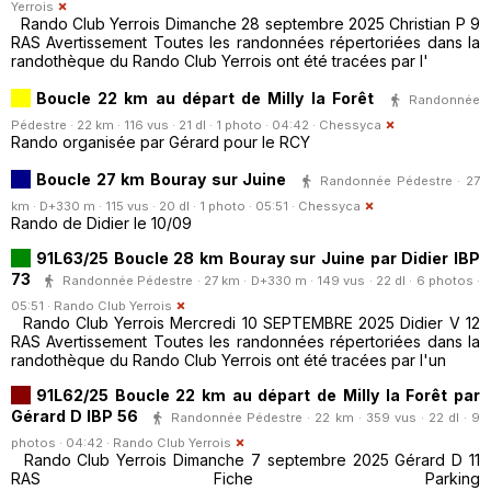
Yerrois
Rando Club Yerrois Dimanche 28 septembre 2025 Christian P 9
RAS Avertissement Toutes les randonnées répertoriées dans la
randothèque du Rando Club Yerrois ont été tracées par l'
Boucle 22 km au départ de Milly la Forêt
Randonnée
Pédestre · 22 km · 116 vus · 21 dl · 1 photo · 04:42 ·
Chessyca
Rando organisée par Gérard pour le RCY
Boucle 27 km Bouray sur Juine
Randonnée Pédestre · 27
km · D+330 m · 115 vus · 20 dl · 1 photo · 05:51 ·
Chessyca
Rando de Didier le 10/09
91L63/25 Boucle 28 km Bouray sur Juine par Didier IBP
73
Randonnée Pédestre · 27 km · D+330 m · 149 vus · 22 dl · 6 photos ·
05:51 ·
Rando Club Yerrois
Rando Club Yerrois Mercredi 10 SEPTEMBRE 2025 Didier V 12
RAS Avertissement Toutes les randonnées répertoriées dans la
randothèque du Rando Club Yerrois ont été tracées par l'un
91L62/25 Boucle 22 km au départ de Milly la Forêt par
Gérard D IBP 56
Randonnée Pédestre · 22 km · 359 vus · 22 dl · 9
photos · 04:42 ·
Rando Club Yerrois
Rando Club Yerrois Dimanche 7 septembre 2025 Gérard D 11
RAS Fiche Parking