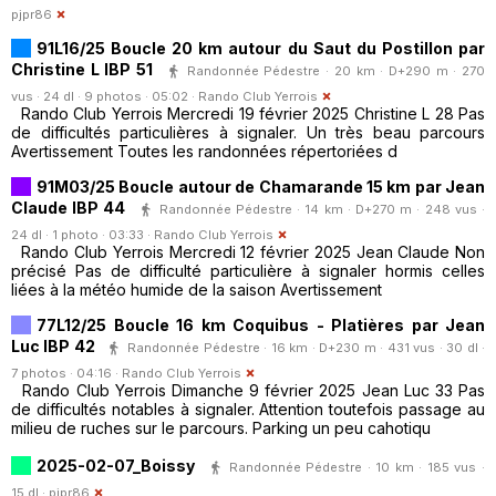
pjpr86
91L16/25 Boucle 20 km autour du Saut du Postillon par
Christine L IBP 51
Randonnée Pédestre · 20 km · D+290 m · 270
vus · 24 dl · 9 photos · 05:02 ·
Rando Club Yerrois
Rando Club Yerrois Mercredi 19 février 2025 Christine L 28 Pas
de difficultés particulières à signaler. Un très beau parcours
Avertissement Toutes les randonnées répertoriées d
91M03/25 Boucle autour de Chamarande 15 km par Jean
Claude IBP 44
Randonnée Pédestre · 14 km · D+270 m · 248 vus ·
24 dl · 1 photo · 03:33 ·
Rando Club Yerrois
Rando Club Yerrois Mercredi 12 février 2025 Jean Claude Non
précisé Pas de difficulté particulière à signaler hormis celles
liées à la météo humide de la saison Avertissement
77L12/25 Boucle 16 km Coquibus - Platières par Jean
Luc IBP 42
Randonnée Pédestre · 16 km · D+230 m · 431 vus · 30 dl ·
7 photos · 04:16 ·
Rando Club Yerrois
Rando Club Yerrois Dimanche 9 février 2025 Jean Luc 33 Pas
de difficultés notables à signaler. Attention toutefois passage au
milieu de ruches sur le parcours. Parking un peu cahotiqu
2025-02-07_Boissy
Randonnée Pédestre · 10 km · 185 vus ·
15 dl ·
pjpr86