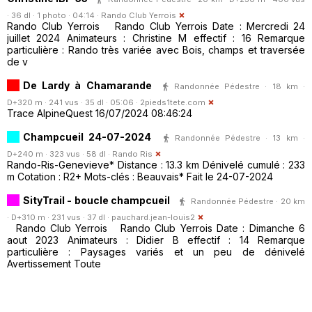
· 36 dl · 1 photo · 04:14 ·
Rando Club Yerrois
Rando Club Yerrois Rando Club Yerrois Date : Mercredi 24
juillet 2024 Animateurs : Christine M effectif : 16 Remarque
particulière : Rando très variée avec Bois, champs et traversée
de v
De Lardy à Chamarande
Randonnée Pédestre · 18 km ·
D+320 m · 241 vus · 35 dl · 05:06 ·
2pieds1tete.com
Trace AlpineQuest 16/07/2024 08:46:24
Champcueil 24-07-2024
Randonnée Pédestre · 13 km ·
D+240 m · 323 vus · 58 dl ·
Rando Ris
Rando-Ris-Genevieve* Distance : 13.3 km Dénivelé cumulé : 233
m Cotation : R2+ Mots-clés : Beauvais* Fait le 24-07-2024
SityTrail - boucle champcueil
Randonnée Pédestre · 20 km
· D+310 m · 231 vus · 37 dl ·
pauchard.jean-louis2
Rando Club Yerrois Rando Club Yerrois Date : Dimanche 6
aout 2023 Animateurs : Didier B effectif : 14 Remarque
particulière : Paysages variés et un peu de dénivelé
Avertissement Toute