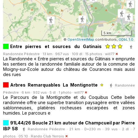
5 km
©
OpenStreetMap
contributors,
ODbL 1.0
Entre pierres et sources du Gatinais
Randonnée Pédestre · 13 km · 967 vus · 109 dl · 15 photos ·
will77
La Randonnée « Entre pierres et sources du Gâtinais » emprunte
les sentiers de la randonnée familiale autour de la commune de
Moigny-sur-Ecole autour du château de Courances mais aussi
des rues
Arbres Remarquables La Montignotte
Randonnée
Pédestre · 6 km · 932 vus · 5 dl · 1 photo ·
will77
Le Parcours de la Montignotte et du Coquibus Cette belle
randonnée offre une superbe transition paysagère entre vallées
sablonneuses, platières rocheuses escarpées et zones
humides. Le parcours e
91L44/26 Boucle 21 km autour de Champcueil par Pierre
IBP 58
Randonnée Pédestre · 21 km · D+230 m · 39 vus · 2 dl · 7
photos · 05:10 ·
Rando Club Yerrois