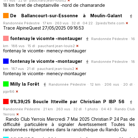
177 vus · 22 dl ·
pauchard.jean-louis2
18 km foret de cheptainville -nord de chamarande
De Ballancourt-sur-Essonne à Moulin-Galant
Randonnée Pédestre · 17 km · 263 vus · 32 dl · 04:22 ·
2pieds1tete.com
Trace AlpineQuest 27/05/2025 09:16:53
fontenay le vicomte -montauger
Randonnée Pédestre · 16
km · 188 vus · 15 dl ·
pauchard.jean-louis2
fontenay le vicomte- menecy-montauger
fontenay le vicomte -montauger
Randonnée Pédestre · 18
km · 187 vus · 21 dl ·
pauchard.jean-louis2
fontenay le vicomte- menecy-montauger
Milly la Forêt
Randonnée Pédestre · 12 km · 206 vus · 20 dl ·
pjpr86
91L39/25 Boucle Itteville par Christian P IBP 56
Randonnée Pédestre · 21 km · 263 vus · 32 dl · 1 photo · 04:43 ·
Rando Club
Yerrois
Rando Club Yerrois Mercredi 7 Mai 2025 Christian P 24 Pas de
difficulté particulière à signaler Avertissement Toutes les
randonnées répertoriées dans la randothèque du Rando Clu