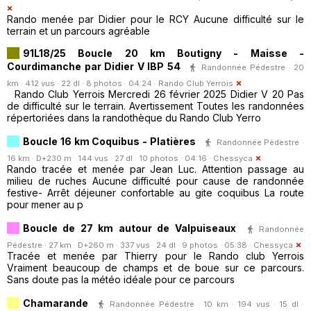
Rando menée par Didier pour le RCY Aucune difficulté sur le
terrain et un parcours agréable
91L18/25 Boucle 20 km Boutigny - Maisse -
Courdimanche par Didier V IBP 54
Randonnée Pédestre · 20
km · 412 vus · 22 dl · 8 photos · 04:24 ·
Rando Club Yerrois
Rando Club Yerrois Mercredi 26 février 2025 Didier V 20 Pas
de difficulté sur le terrain. Avertissement Toutes les randonnées
répertoriées dans la randothèque du Rando Club Yerro
Boucle 16 km Coquibus - Platières
Randonnée Pédestre ·
16 km · D+230 m · 144 vus · 27 dl · 10 photos · 04:16 ·
Chessyca
Rando tracée et menée par Jean Luc. Attention passage au
milieu de ruches Aucune difficulté pour cause de randonnée
festive- Arrêt déjeuner confortable au gite coquibus La route
pour mener au p
Boucle de 27 km autour de Valpuiseaux
Randonnée
Pédestre · 27 km · D+260 m · 337 vus · 24 dl · 9 photos · 05:38 ·
Chessyca
Tracée et menée par Thierry pour le Rando club Yerrois
Vraiment beaucoup de champs et de boue sur ce parcours.
Sans doute pas la météo idéale pour ce parcours
Chamarande
Randonnée Pédestre · 10 km · 194 vus · 15 dl ·