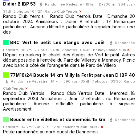
Didier B IBP 53
Randonnée Pédestre · 19 km · D+200 m · 264 vus ·
31 dl · 5 photos · 04:27 ·
Rando Club Yerrois
Rando Club Yerrois Rando Club Yerrois Date : Dimanche 20
octobre 2024 Animateurs : Didier B effectif : 17 Remarque
particulière : Aucune difficulté particulière à signaler hormis une
des
BRC Vert le petit Les étangs avec Joël
Randonnée
Pédestre · 16 km · 231 vus · 24 dl · 2 photos · 04:32 ·
Brunoy Rando club
Départ du parking le chalet des étangs de Vert le petit. Autres
départ possible à l’entrée du Parc de Villeroy à Mennecy. Picnic
avec banc à côté de l’orangerie dans le Parc de Villero
77M18/24 Boucle 14 km Milly la Forêt par Jean D IBP 40
Randonnée Pédestre · 14 km · 390 vus · 35 dl · 7 photos · 03:30 ·
Rando
Club Yerrois
Rando Club Yerrois Rando Club Yerrois Date : Mercredi 18
septembre 2024 Animateurs : Jean D effectif : np Remarque
particulière :Aucune difficulté particulière à signaler
Avertissement
Boucle entre videlles et dannemois 15 km
Randonnée
Pédestre · 14 km · 249 vus · 32 dl ·
pauchard.jean-louis2
Petite randonnée au nord ouest de Dannemois