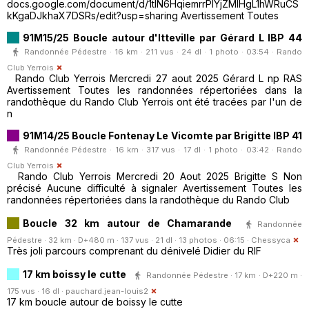
docs.google.com/document/d/1tlN6HqiemrrPlYjZMlHgL1hWRuCS
kKgaDJkhaX7DSRs/edit?usp=sharing Avertissement Toutes
91M15/25 Boucle autour d'Itteville par Gérard L IBP 44
Randonnée Pédestre · 16 km · 211 vus · 24 dl · 1 photo · 03:54 ·
Rando
Club Yerrois
Rando Club Yerrois Mercredi 27 aout 2025 Gérard L np RAS
Avertissement Toutes les randonnées répertoriées dans la
randothèque du Rando Club Yerrois ont été tracées par l'un de
n
91M14/25 Boucle Fontenay Le Vicomte par Brigitte IBP 41
Randonnée Pédestre · 16 km · 317 vus · 17 dl · 1 photo · 03:42 ·
Rando
Club Yerrois
Rando Club Yerrois Mercredi 20 Aout 2025 Brigitte S Non
précisé Aucune difficulté à signaler Avertissement Toutes les
randonnées répertoriées dans la randothèque du Rando Club
Boucle 32 km autour de Chamarande
Randonnée
Pédestre · 32 km · D+480 m · 137 vus · 21 dl · 13 photos · 06:15 ·
Chessyca
Très joli parcours comprenant du dénivelé Didier du RIF
17 km boissy le cutte
Randonnée Pédestre · 17 km · D+220 m ·
175 vus · 16 dl ·
pauchard.jean-louis2
17 km boucle autour de boissy le cutte