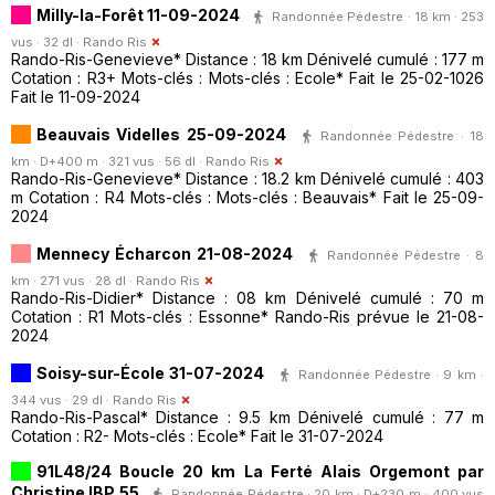
Milly-la-Forêt 11-09-2024
Randonnée Pédestre · 18 km · 253
vus · 32 dl ·
Rando Ris
Rando-Ris-Genevieve* Distance : 18 km Dénivelé cumulé : 177 m
Cotation : R3+ Mots-clés : Mots-clés : Ecole* Fait le 25-02-1026
Fait le 11-09-2024
Beauvais Videlles 25-09-2024
Randonnée Pédestre · 18
km · D+400 m · 321 vus · 56 dl ·
Rando Ris
Rando-Ris-Genevieve* Distance : 18.2 km Dénivelé cumulé : 403
m Cotation : R4 Mots-clés : Mots-clés : Beauvais* Fait le 25-09-
2024
Mennecy Écharcon 21-08-2024
Randonnée Pédestre · 8
km · 271 vus · 28 dl ·
Rando Ris
Rando-Ris-Didier* Distance : 08 km Dénivelé cumulé : 70 m
Cotation : R1 Mots-clés : Essonne* Rando-Ris prévue le 21-08-
2024
Soisy-sur-École 31-07-2024
Randonnée Pédestre · 9 km ·
344 vus · 29 dl ·
Rando Ris
Rando-Ris-Pascal* Distance : 9.5 km Dénivelé cumulé : 77 m
Cotation : R2- Mots-clés : Ecole* Fait le 31-07-2024
91L48/24 Boucle 20 km La Ferté Alais Orgemont par
Christine IBP 55
Randonnée Pédestre · 20 km · D+230 m · 400 vus