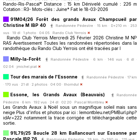
Rando-Ris-Pascal* Distance : 15 km Dénivelé cumulé : 226 m
Cotation : R3- Mots-clés : Juine* Fait le 18-03-2026
91M04/26 Forêt des grands Avaux Champcueil par
Christine M IBP 40
Randonnée Pédestre · 15 km · D+210 m · 253
vus · 19 dl · 1 photo · 04:05 ·
Rando Club Yerrois
Rando Club Yerrois Mercredi 25 Février 2026 Christine M NP
RAS Avertissement Toutes les randonnées répertoriées dans la
randothèque du Rando Club Yerrois ont été tracées par l
Milly-la-Forêt
Randonnée Pédestre · 6 km · 146 vus · 6 dl ·
02:04 ·
jmichel.piat
Tour des marais de l'Essonne
Randonnée Pédestre · 17 km
· 170 vus · 21 dl · 2 photos · 04:00 ·
thomdul
Essone, les Grands Avaux (Beauvais)
Randonnée
Pédestre · 6 km · 192 vus · 24 dl · 02:20 ·
Pascal Montbleu
Les Grands Avaux à Noël sous un magnifique soleil mais sans
neige Plus d'infos et photos par ici : lemontbleu.net/PMBurl.php?
idAr=222 notamment la trace corrigée et téléchargeable cette
sortie.
91L79/25 Boucle 28 km Ballancourt sur Essonne par
Pascale IBP 76
Randonnée Pédestre · 28 km · D+390 m · 215 vus ·