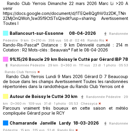
Rando Club Yerrois Dimanche 22 mars 2026 Marc Li >20 A
venir
https://docs.google.com/document/d/1TEQe8QgfnV0z2DK_TNn
2ZMjOnQWoh_1sw35f9CtSTsQ/edit?usp=sharing Avertissement
Toutes l
Ballancourt-sur-Essonne 08-04-2026
Randonnée
Pédestre · 9 km · D+210 m · 358 vus · 58 dl · 02:48 ·
Rando Ris
Rando-Ris-Pascal* Distance : 9 km Dénivelé cumulé : 214 m
Cotation : R2 Mots-clés : Beauvais* Fait le 08-04-2026
91L15/26 Boucle 29 km Boissy le Cutté par Gérard IBP 78
Randonnée Pédestre · 29 km · D+360 m · 111 vus · 23 dl · 1 photo · 05:53
·
Rando Club Yerrois
Rando Club Yerrois Lundi 9 Mars 2026 Gérard D 7 Beaucoup
de boue dans les champs Avertissement Toutes les randonnées
répertoriées dans la randothèque du Rando Club Yerrois ont é
Autour de Boissy le Cutté 30 km
Randonnée Pédestre · 29
km · D+360 m · 109 vus · 31 dl · 1 photo · 05:53 ·
Chessyca
Parcours vraiment très boueux en cette saison et météo
compliquée Gérard pour le RCY
Chamarande Janville Lardy 18-03-2026
Randonnée
Pédestre · 15 km · 315 vus · 51 dl ·
Rando Ris