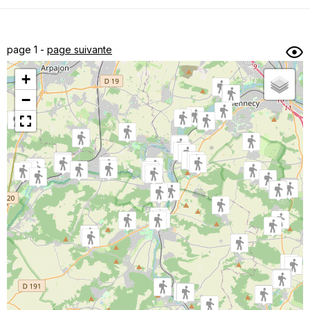
Dénivelé min/max
Auteur
Dossier
et
page 1 -
page suivante
sous-dossiers
+
Trier par
−
Horodatage
Photos