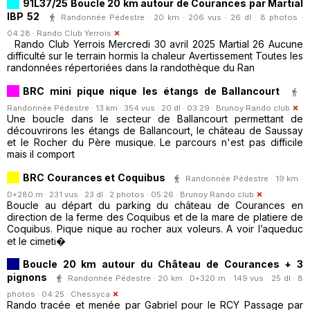
91L37/25 Boucle 20 km autour de Courances par Martial
IBP 52
Randonnée Pédestre · 20 km · 206 vus · 26 dl · 8 photos ·
04:28 ·
Rando Club Yerrois
Rando Club Yerrois Mercredi 30 avril 2025 Martial 26 Aucune
difficulté sur le terrain hormis la chaleur Avertissement Toutes les
randonnées répertoriées dans la randothèque du Ran
BRC mini pique nique les étangs de Ballancourt
Randonnée Pédestre · 13 km · 354 vus · 20 dl · 03:29 ·
Brunoy Rando club
Une boucle dans le secteur de Ballancourt permettant de
découvrirons les étangs de Ballancourt, le château de Saussay
et le Rocher du Père musique. Le parcours n'est pas difficile
mais il comport
BRC Courances et Coquibus
Randonnée Pédestre · 19 km ·
D+280 m · 231 vus · 23 dl · 2 photos · 05:26 ·
Brunoy Rando club
Boucle au départ du parking du château de Courances en
direction de la ferme des Coquibus et de la mare de platiere de
Coquibus. Pique nique au rocher aux voleurs. A voir l’aqueduc
et le cimeti�
Boucle 20 km autour du Château de Courances + 3
pignons
Randonnée Pédestre · 20 km · D+320 m · 149 vus · 25 dl · 8
photos · 04:25 ·
Chessyca
Rando tracée et menée par Gabriel pour le RCY Passage par