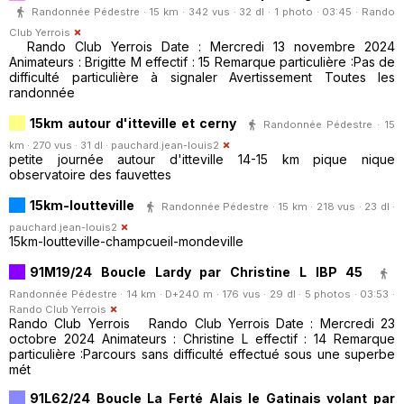
Randonnée Pédestre · 15 km · 342 vus · 32 dl · 1 photo · 03:45 ·
Rando
Club Yerrois
Rando Club Yerrois Date : Mercredi 13 novembre 2024
Animateurs : Brigitte M effectif : 15 Remarque particulière :Pas de
difficulté particulière à signaler Avertissement Toutes les
randonnée
15km autour d'itteville et cerny
Randonnée Pédestre · 15
km · 270 vus · 31 dl ·
pauchard.jean-louis2
petite journée autour d'itteville 14-15 km pique nique
observatoire des fauvettes
15km-loutteville
Randonnée Pédestre · 15 km · 218 vus · 23 dl ·
pauchard.jean-louis2
15km-loutteville-champcueil-mondeville
91M19/24 Boucle Lardy par Christine L IBP 45
Randonnée Pédestre · 14 km · D+240 m · 176 vus · 29 dl · 5 photos · 03:53 ·
Rando Club Yerrois
Rando Club Yerrois Rando Club Yerrois Date : Mercredi 23
octobre 2024 Animateurs : Christine L effectif : 14 Remarque
particulière :Parcours sans difficulté effectué sous une superbe
mét
91L62/24 Boucle La Ferté Alais le Gatinais volant par