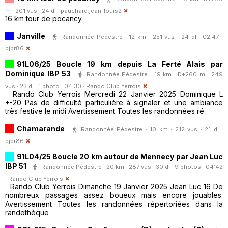
m · 201 vus · 24 dl ·
pauchard.jean-louis2
16 km tour de pocancy
Janville
Randonnée Pédestre · 12 km · 251 vus · 24 dl · 02:47 ·
pjpr86
91L06/25 Boucle 19 km depuis La Ferté Alais par
Dominique IBP 53
Randonnée Pédestre · 19 km · D+260 m · 249
vus · 23 dl · 1 photo · 04:30 ·
Rando Club Yerrois
Rando Club Yerrois Mercredi 22 Janvier 2025 Dominique L
+-20 Pas de difficulté particulière à signaler et une ambiance
très festive le midi Avertissement Toutes les randonnées ré
Chamarande
Randonnée Pédestre · 10 km · 212 vus · 21 dl ·
pjpr86
91L04/25 Boucle 20 km autour de Mennecy par Jean Luc
IBP 51
Randonnée Pédestre · 20 km · 287 vus · 30 dl · 9 photos · 04:42
·
Rando Club Yerrois
Rando Club Yerrois Dimanche 19 Janvier 2025 Jean Luc 16 De
nombreux passages assez boueux mais encore jouables.
Avertissement Toutes les randonnées répertoriées dans la
randothèque