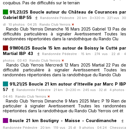
coquibus. Pas de difficultés sur le terrain
91L23/25 Boucle autour du Château de Courances par
Gabriel IBP 55
Randonnée Pédestre · 20 km · D+320 m · 221 vus · 30
dl · 10 photos · 04:25 ·
Rando Club Yerrois
Rando Club Yerrois Dimanche 16 Mars 2025 Gabriel 13 Pas de
difficultés particulières à signaler Avertissement Toutes les
randonnées répertoriées dans la randothèque du Rando Clu
91M06/25 Boucle 15 km autour de Boissy le Cutté par
Martial IBP 43
Randonnée Pédestre · 15 km · 274 vus · 22 dl · 4
photos · 03:43 ·
Rando Club Yerrois
Rando Club Yerrois Mercredi 12 Mars 2025 Martial 22 Pas de
difficulté particulière à signaler Avertissement Toutes les
randonnées répertoriées dans la randothèque du Rando Club
91L21/25 Boucle 21 km autour d'Itteville par Marc P IBP
57
Randonnée Pédestre · 21 km · D+230 m · 245 vus · 32 dl · 4 photos ·
04:45 ·
Rando Club Yerrois
Rando Club Yerrois Dimanche 9 Mars 2025 Marc P 19 Rien de
particulier à signaler Avertissement Toutes les randonnées
répertoriées dans la randothèque du Rando Club Yerrois ont ét
Boucle 21 km Boutigny - Maisse - Courdimanche
Randonnée Pédestre · 20 km · 119 vus · 25 dl · 9 photos · 04:24 ·
Chessyca