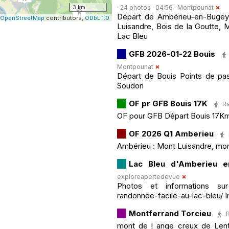
3 km
· 24 photos · 04:56 ·
Montpounat
Départ de Ambérieu-en-Bugey 
OpenStreetMap
contributors,
ODbL 1.0
Luisandre, Bois de la Goutte, 
Lac Bleu
GFB 2026-01-22 Bouis
Montpounat
Départ de Bouis Points de pass
Soudon
OF pr GFB Bouis 17K
Ra
OF pour GFB Départ Bouis 17Kms
OF 2026 Q1 Amberieu
Ambérieu : Mont Luisandre, mo
Lac Bleu d'Amberieu 
exploreapertedevue
Photos et informations sur 
randonnee-facile-au-lac-bleu/
Montferrand Torcieu
R
mont de l ange creux de Lent