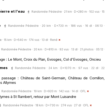
pierre et l'eau
Randonnée Pédestre · 21 km · D+280 m · 102 vus · 15
e
Randonnée Pédestre · 20 km · D+720 m · 186 vus · 16 dl · 06:13 ·
 15 km · D+540 m · 174 vus · 13 dl ·
René
Randonnée Pédestre · 20 km · D+810 m · 92 vus · 13 dl · 21 photos · 05:12 ·
age : Le Mont, Croix du Plan, Evosges, Col d'Evosges, Oncieu
ymes
Randonnée Pédestre · 24 km · D+1070 m · 97 vus · 22 dl · 22
 passage : Château de Saint-Germain, Château de Cornillon,
es Allymes
Randonnée Pédestre · 19 km · D+920 m · 142 vus · 14 dl ·
OFL
ymes à St Rambert, retour par Mont Luisandre
Randonnée Pédestre · 18 km · D+730 m · 274 vus · 27 dl ·
OFL