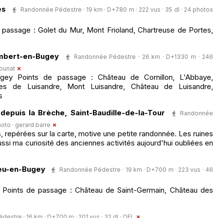
es
Randonnée Pédestre · 19 km · D+780 m · 222 vus · 35 dl · 24 photos
passage : Golet du Mur, Mont Frioland, Chartreuse de Portes,
mbert-en-Bugey
Randonnée Pédestre · 26 km · D+1330 m · 246
ounat
ugey Points de passage : Château de Cornillon, L'Abbaye,
es de Luisandre, Mont Luisandre, Château de Luisandre,
s
epuis la Brèche, Saint-Baudille-de-la-Tour
Randonnée
hoto ·
gerard.barre
, repérées sur la carte, motive une petite randonnée. Les ruines
ssi ma curiosité des anciennes activités aujourd'hui oubliées en
eu-en-Bugey
Randonnée Pédestre · 19 km · D+700 m · 223 vus · 46
Points de passage : Château de Saint-Germain, Château des
estre · 16 km · D+700 m · 201 vus · 32 dl ·
OFL