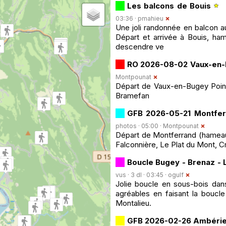
Les balcons de Bouis
03:36 ·
pmahieu
Une joli randonnée en balcon 
Départ et arrivée à Bouis, ha
descendre ve
RO 2026-08-02 Vaux-en
Montpounat
Départ de Vaux-en-Bugey Point
Bramefan
GFB 2026-05-21 Montfer
photos · 05:00 ·
Montpounat
Départ de Montferrand (hameau 
Falconnière, Le Plat du Mont, Cr
Boucle Bugey - Brenaz - L
vus · 3 dl · 03:45 ·
ogulf
Jolie boucle en sous-bois dans
agréables en faisant la boucl
Montalieu.
GFB 2026-02-26 Ambéri