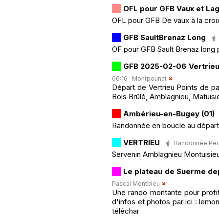
OFL pour GFB Vaux et La
OFL pour GFB De vaux à la croix
GFB SaultBrenaz Long
OF pour GFB Sault Brenaz long
GFB 2025-02-06 Vertrie
06:16 ·
Montpounat
Départ de Vertrieu Points de p
Bois Brûlé, Amblagnieu, Matuisie
Ambérieu-en-Bugey (01)
Randonnée en boucle au départ 
VERTRIEU
Randonnée Pédes
Servenin Amblagnieu Montuisie
Le plateau de Suerme de
Pascal Montbleu
Une rando montante pour profit
d'infos et photos par ici : lem
téléchar