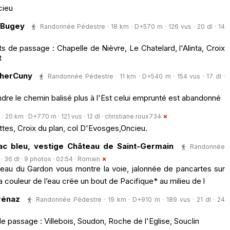
cieu
-Bugey
Randonnée Pédestre · 18 km · D+570 m · 126 vus · 20 dl · 14
de passage : Chapelle de Nièvre, Le Chatelard, l'Alinta, Croix
t
herCuny
Randonnée Pédestre · 11 km · D+540 m · 154 vus · 17 dl ·
ndre le chemin balisé plus à l'Est celui emprunté est abandonné
20 km · D+770 m · 121 vus · 12 dl ·
christiane.roux734
ttes, Croix du plan, col D'Evosges,Oncieu.
ac bleu, vestige Château de Saint-Germain
Randonnée
 36 dl · 9 photos · 02:54 ·
Romain
eau du Gardon vous montre la voie, jalonnée de pancartes sur
 la couleur de l’eau crée un bout de Pacifique* au milieu de l
rénaz
Randonnée Pédestre · 19 km · D+910 m · 189 vus · 21 dl · 24
e passage : Villebois, Soudon, Roche de l'Eglise, Souclin