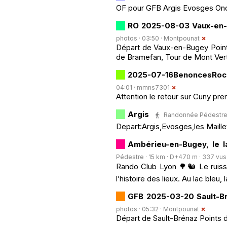
OF pour GFB Argis Evosges On
RO 2025-08-03 Vaux-en
photos · 03:50 ·
Montpounat
Départ de Vaux-en-Bugey Points 
de Bramefan, Tour de Mont Ver
2025-07-16BenoncesRoc
04:01 ·
mmns7301
Attention le retour sur Cuny pre
Argis
Randonnée Pédestre · 
Depart:Argis,Evosges,les Maille
Ambérieu-en-Bugey, le l
Pédestre · 15 km · D+470 m · 337 vus ·
Rando Club Lyon 🌳🐿️ Le ruiss
l’histoire des lieux. Au lac bleu,
GFB 2025-03-20 Sault-B
photos · 05:32 ·
Montpounat
Départ de Sault-Brénaz Points d