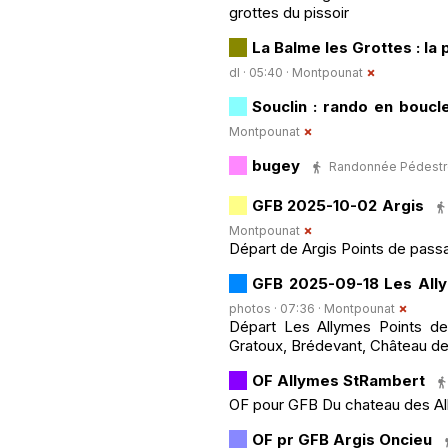
grottes du pissoir
La Balme les Grottes : la 
dl · 05:40 ·
Montpounat
Souclin : rando en boucl
Montpounat
bugey
Randonnée Pédestre ·
GFB 2025-10-02 Argis
Montpounat
Départ de Argis Points de pass
GFB 2025-09-18 Les All
photos · 07:36 ·
Montpounat
Départ Les Allymes Points de
Gratoux, Brédevant, Château d
OF Allymes StRambert
OF pour GFB Du chateau des All
OF pr GFB Argis Oncieu