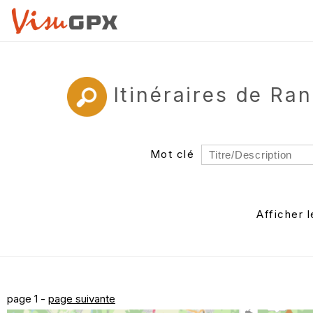
Itinéraires de Ra
Mot clé
Rayon
Département
Afficher 
Auteur
page 1 -
page suivante