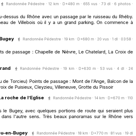
Randonnée Pédestre · 12 km · D+480 m · 655 vus · 73 dl · 6 photos ·
au-dessus du Rhône avec un passage par le ruisseau du Rhéby.
meau de Villebois où il y a un grand parking. On commence à
-Bugey
Randonnée Pédestre · 19 km · D+680 m · 20 vus · 1 dl · 03:58 ·
s de passage : Chapelle de Nièvre, Le Chatelard, La Croix de
rand
Randonnée Pédestre · 19 km · D+630 m · 53 vus · 4 dl · 24
de Torcieu) Points de passage : Mont de l'Ange, Balcon de la
oix de Puisieux, Cleyzieu, Villeneuve, Grotte du Pissoir
a roche de l’Eglise
Randonnée Pédestre · 14 km · D+670 m · 110
 le Bugey, avec quelques portions de route qui seraient plus
e dans l'autre sens. Très beaux panoramas sur le Rhône vers
eu-en-Bugey
Randonnée Pédestre · 18 km · D+770 m · 81 vus · 19 dl