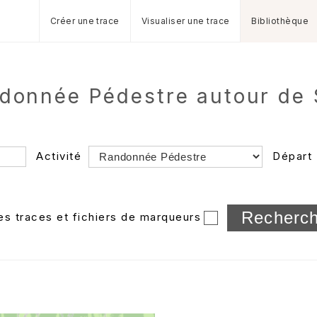
Créer une trace
Visualiser une trace
Bibliothèque
ndonnée Pédestre autour de
Activité
Départ
Longueur min/max
les traces et fichiers de marqueurs
Dossier
et sous-doss
Trier par
Horodatage
Photos