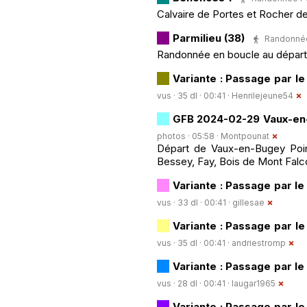
Calvaire de Portes et Rocher 
Parmilieu (38)
Randonnée 
Randonnée en boucle au départ d
Variante : Passage par l
vus · 35 dl · 00:41 ·
Henrilejeune54
GFB 2024-02-29 Vaux-en
photos · 05:58 ·
Montpounat
Départ de Vaux-en-Bugey Poin
Bessey, Fay, Bois de Mont Falc
Variante : Passage par l
vus · 33 dl · 00:41 ·
gillesae
Variante : Passage par l
vus · 35 dl · 00:41 ·
andriestromp
Variante : Passage par l
vus · 28 dl · 00:41 ·
laugar1965
Variante : Passage par l