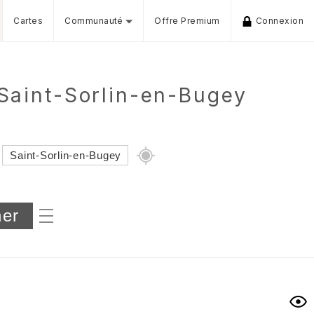
Cartes
Communauté
Offre Premium
Connexion
 Saint-Sorlin-en-Bugey
Dénivelé min/max
iers