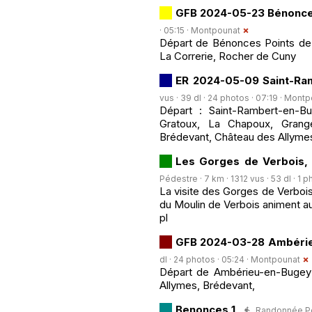
GFB 2024-05-23 Bénonc
· 05:15 ·
Montpounat
Départ de Bénonces Points de 
La Correrie, Rocher de Cuny
ER 2024-05-09 Saint-Ra
vus · 39 dl · 24 photos · 07:19 ·
Montp
Départ : Saint-Rambert-en-B
Gratoux, La Chapoux, Grang
Brédevant, Château des Allyme
Les Gorges de Verbois, d
Pédestre · 7 km · 1312 vus · 53 dl · 1 p
La visite des Gorges de Verbois
du Moulin de Verbois animent au
pl
GFB 2024-03-28 Ambéri
dl · 24 photos · 05:24 ·
Montpounat
Départ de Ambérieu-en-Bugey 
Allymes, Brédevant,
Benonces 1
Randonnée Péd