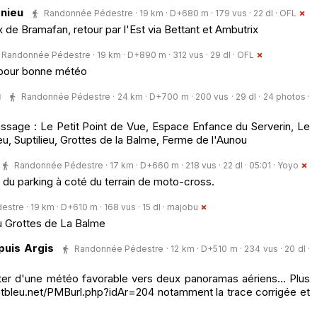
gnieu
Randonnée Pédestre · 19 km · D+680 m · 179 vus · 22 dl ·
OFL
 de Bramafan, retour par l'Est via Bettant et Ambutrix
Randonnée Pédestre · 19 km · D+890 m · 312 vus · 29 dl ·
OFL
 pour bonne météo
u
Randonnée Pédestre · 24 km · D+700 m · 200 vus · 29 dl · 24 photos ·
assage : Le Petit Point de Vue, Espace Enfance du Serverin, Le
u, Suptilieu, Grottes de la Balme, Ferme de l'Aunou
Randonnée Pédestre · 17 km · D+660 m · 218 vus · 22 dl · 05:01 ·
Yoyo
du parking à coté du terrain de moto-cross.
tre · 19 km · D+610 m · 168 vus · 15 dl ·
majobu
u Grottes de La Balme
puis Argis
Randonnée Pédestre · 12 km · D+510 m · 234 vus · 20 dl ·
er d'une météo favorable vers deux panoramas aériens... Plus
ontbleu.net/PMBurl.php?idAr=204 notamment la trace corrigée et