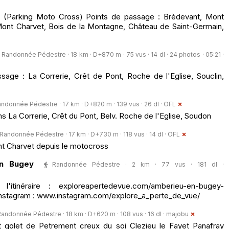
(Parking Moto Cross) Points de passage : Brèdevant, Mont
Mont Charvet, Bois de la Montagne, Château de Saint-Germain,
Randonnée Pédestre · 18 km · D+870 m · 75 vus · 14 dl · 24 photos · 05:21 ·
age : La Correrie, Crêt de Pont, Roche de l'Eglise, Souclin,
ndonnée Pédestre · 17 km · D+820 m · 139 vus · 26 dl ·
OFL
 La Correrie, Crêt du Pont, Belv. Roche de l'Eglise, Soudon
Randonnée Pédestre · 17 km · D+730 m · 118 vus · 14 dl ·
OFL
nt Charvet depuis le motocross
en Bugey
Randonnée Pédestre · 2 km · 77 vus · 181 dl ·
l'itinéraire : exploreapertedevue.com/amberieu-en-bugey-
 Instagram : www.instagram.com/explore_a_perte_de_vue/
andonnée Pédestre · 18 km · D+620 m · 108 vus · 16 dl ·
majobu
 golet de Petrement creux du soi Clezieu le Fayet Panafray