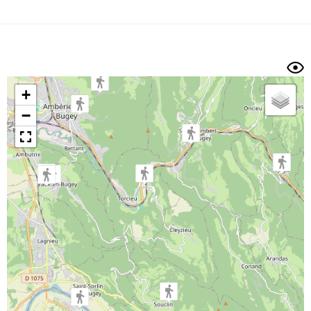
Dénivelé min/max
Auteur
Dossier
et
sous-dossiers
+
Trier par
−
Horodatage
Photos