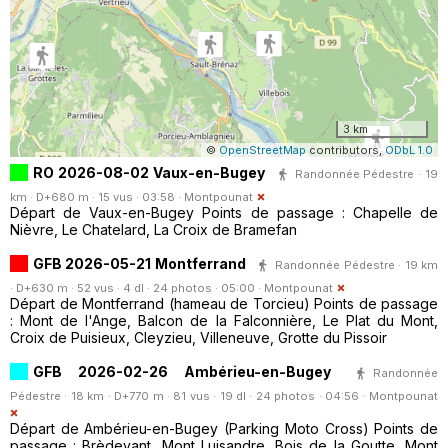
3 km
©
OpenStreetMap
contributors,
ODbL 1.0
RO 2026-08-02 Vaux-en-Bugey
Randonnée Pédestre · 19
km · D+680 m · 15 vus · 03:58 ·
Montpounat
Départ de Vaux-en-Bugey Points de passage : Chapelle de
Nièvre, Le Chatelard, La Croix de Bramefan
GFB 2026-05-21 Montferrand
Randonnée Pédestre · 19 km
· D+630 m · 52 vus · 4 dl · 24 photos · 05:00 ·
Montpounat
Départ de Montferrand (hameau de Torcieu) Points de passage
: Mont de l'Ange, Balcon de la Falconnière, Le Plat du Mont,
Croix de Puisieux, Cleyzieu, Villeneuve, Grotte du Pissoir
GFB 2026-02-26 Ambérieu-en-Bugey
Randonnée
Pédestre · 18 km · D+770 m · 81 vus · 19 dl · 24 photos · 04:56 ·
Montpounat
Départ de Ambérieu-en-Bugey (Parking Moto Cross) Points de
passage : Brèdevant, Mont Luisandre, Bois de la Goutte, Mont