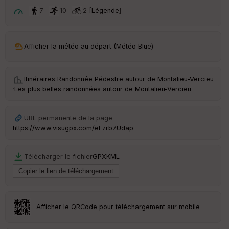
ar
t
7
10
2 [
Légende
]
ar
ri
v
Afficher la météo au départ (Météo Blue)
é
e
Itinéraires Randonnée Pédestre autour de
Montalieu-Vercieu
C
·
Les plus belles randonnées autour de Montalieu-Vercieu
ou
le
ur
URL permanente de la page
https://www.visugpx.com/eFzrb7Udap
Télécharger le fichier
GPX
KML
Ep
ai
ss
eu
r
Afficher le QRCode pour téléchargement sur mobile
Tr