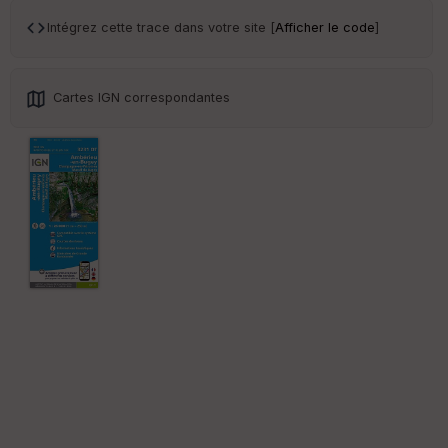
an
sp
Intégrez cette trace dans votre site [
Afficher le code
]
ar
en
ce
Cartes IGN correspondantes
Po
int
illé
s
S
e
n
s
St
re
et
Vi
e
w