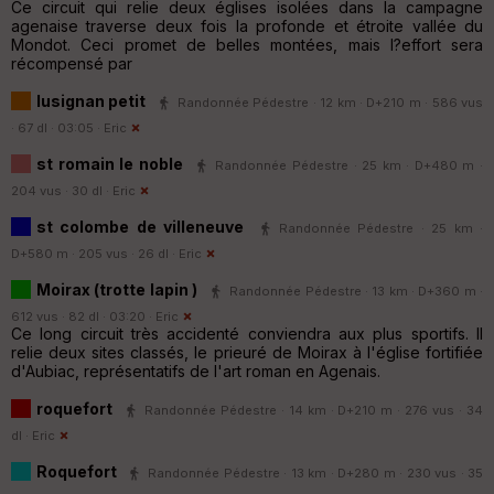
Ce circuit qui relie deux églises isolées dans la campagne
agenaise traverse deux fois la profonde et étroite vallée du
Mondot. Ceci promet de belles montées, mais l?effort sera
récompensé par
lusignan petit
Randonnée Pédestre · 12 km · D+210 m · 586 vus
· 67 dl · 03:05 ·
Eric
st romain le noble
Randonnée Pédestre · 25 km · D+480 m ·
204 vus · 30 dl ·
Eric
st colombe de villeneuve
Randonnée Pédestre · 25 km ·
D+580 m · 205 vus · 26 dl ·
Eric
Moirax (trotte lapin )
Randonnée Pédestre · 13 km · D+360 m ·
612 vus · 82 dl · 03:20 ·
Eric
Ce long circuit très accidenté conviendra aux plus sportifs. Il
relie deux sites classés, le prieuré de Moirax à l'église fortifiée
d'Aubiac, représentatifs de l'art roman en Agenais.
roquefort
Randonnée Pédestre · 14 km · D+210 m · 276 vus · 34
dl ·
Eric
Roquefort
Randonnée Pédestre · 13 km · D+280 m · 230 vus · 35