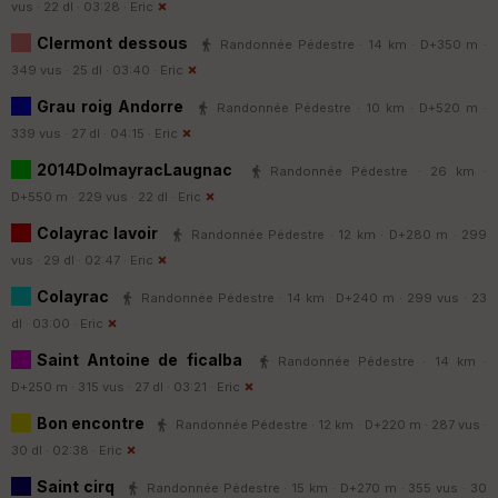
vus · 22 dl · 03:28 ·
Eric
Clermont dessous
Randonnée Pédestre · 14 km · D+350 m ·
349 vus · 25 dl · 03:40 ·
Eric
Grau roig Andorre
Randonnée Pédestre · 10 km · D+520 m ·
339 vus · 27 dl · 04:15 ·
Eric
2014DolmayracLaugnac
Randonnée Pédestre · 26 km ·
D+550 m · 229 vus · 22 dl ·
Eric
Colayrac lavoir
Randonnée Pédestre · 12 km · D+280 m · 299
vus · 29 dl · 02:47 ·
Eric
Colayrac
Randonnée Pédestre · 14 km · D+240 m · 299 vus · 23
dl · 03:00 ·
Eric
Saint Antoine de ficalba
Randonnée Pédestre · 14 km ·
D+250 m · 315 vus · 27 dl · 03:21 ·
Eric
Bon encontre
Randonnée Pédestre · 12 km · D+220 m · 287 vus ·
30 dl · 02:38 ·
Eric
Saint cirq
Randonnée Pédestre · 15 km · D+270 m · 355 vus · 30