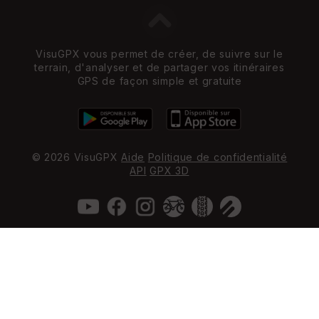
VisuGPX vous permet de créer, de suivre sur le
terrain, d'analyser et de partager vos itinéraires
GPS de façon simple et gratuite
© 2026 VisuGPX
Aide
Politique de confidentialité
API
GPX 3D