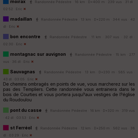
moirax
Randonnée Pédestre · 16 km · D+400 m · 239 vus · 31 dl ·
02:52 ·
Eric
madaillan
Randonnée Pédestre · 13 km · D+220 m · 344 vus · 42
dl ·
Eric
bon encontre
Randonnée Pédestre · 11 km · 307 vus · 32 dl ·
02:30 ·
Eric
montagnac sur auvignon
Randonnée Pédestre · 15 km · 277
vus · 36 dl ·
Eric
Sauvagnas
Randonnée Pédestre · 13 km · D+230 m · 585 vus ·
43 dl · 03:05 ·
Eric
De chemins ombragés en points de vue, vous marcherez sur les
pas des Templiers. Cette randonnée vous entrainera dans le
bois de Courties et vous portera jusqu?aux vestiges de l?église
du Roudoulou
pont du casse
Randonnée Pédestre · 16 km · D+320 m · 319 vus
· 42 dl · 03:53 ·
Eric
st Ferréol
Randonnée Pédestre · 12 km · D+250 m · 562 vus · 38
dl · 03:29 ·
Eric