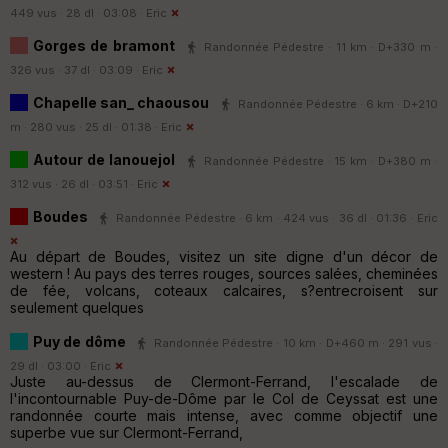
449 vus · 28 dl · 03:08 ·
Eric
Gorges de bramont
Randonnée Pédestre · 11 km · D+330 m ·
326 vus · 37 dl · 03:09 ·
Eric
Chapelle san_ chaousou
Randonnée Pédestre · 6 km · D+210
m · 280 vus · 25 dl · 01:38 ·
Eric
Autour de lanouejol
Randonnée Pédestre · 15 km · D+380 m ·
312 vus · 26 dl · 03:51 ·
Eric
Boudes
Randonnée Pédestre · 6 km · 424 vus · 36 dl · 01:36 ·
Eric
Au départ de Boudes, visitez un site digne d'un décor de
western ! Au pays des terres rouges, sources salées, cheminées
de fée, volcans, coteaux calcaires, s?entrecroisent sur
seulement quelques
Puy de dôme
Randonnée Pédestre · 10 km · D+460 m · 291 vus ·
29 dl · 03:00 ·
Eric
Juste au-dessus de Clermont-Ferrand, l'escalade de
l'incontournable Puy-de-Dôme par le Col de Ceyssat est une
randonnée courte mais intense, avec comme objectif une
superbe vue sur Clermont-Ferrand,