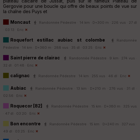
plateau calcaire de Jussat, puis sur le fameux Plateau de
Gergovie pour une boucle qui offre de beaux points de vue sur
la chaîne des Puys et
Moncaut
Randonnée Pédestre · 14 km · D+300 m · 226 vus · 27 dl
· 03:13 ·
Eric
Roquefort estillac aubiac st colombe
Randonnée
Pédestre · 14 km · D+360 m · 288 vus · 35 dl · 03:25 ·
Eric
Saint pierre de clairac
Randonnée Pédestre · 9 km · 274 vus ·
32 dl · 01:48 ·
Eric
calignac
Randonnée Pédestre · 14 km · 255 vus · 46 dl ·
Eric
Aubiac
Randonnée Pédestre · 13 km · D+210 m · 276 vus · 31 dl ·
02:56 ·
Eric
Roquecor [82]
Randonnée Pédestre · 15 km · D+380 m · 325 vus
· 47 dl · 03:20 ·
Eric
Bon encontre
Randonnée Pédestre · 15 km · D+240 m · 327 vus ·
49 dl · 03:25 ·
Eric