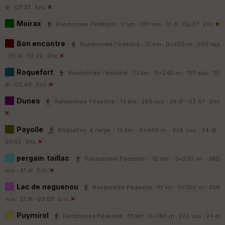
dl · 03:33 ·
Eric
Moirax
Randonnée Pédestre · 11 km · 261 vus · 31 dl · 02:37 ·
Eric
Bon encontre
Randonnée Pédestre · 10 km · D+200 m · 299 vus
· 29 dl · 02:22 ·
Eric
Roquefort
Randonnée Pédestre · 13 km · D+240 m · 191 vus · 30
dl · 02:40 ·
Eric
Dunes
Randonnée Pédestre · 14 km · 268 vus · 26 dl · 02:47 ·
Eric
Payolle
Raquettes à neige · 13 km · D+440 m · 326 vus · 34 dl ·
03:52 ·
Eric
pergain taillac
Randonnée Pédestre · 12 km · D+230 m · 268
vus · 41 dl ·
Eric
Lac de neguenou
Randonnée Pédestre · 13 km · D+250 m · 456
vus · 27 dl · 03:03 ·
Eric
Puymirol
Randonnée Pédestre · 13 km · D+280 m · 223 vus · 24 dl