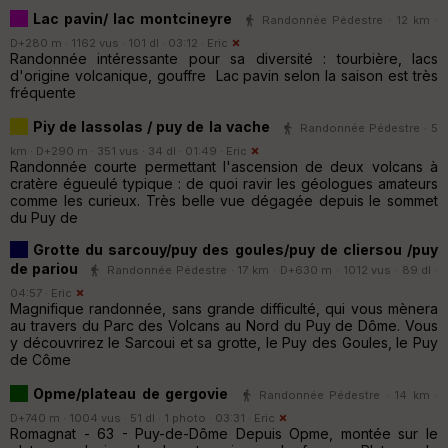
Lac pavin/ lac montcineyre
Randonnée Pédestre · 12 km ·
D+280 m · 1162 vus · 101 dl · 03:12 ·
Eric
Randonnée intéressante pour sa diversité : tourbière, lacs
d'origine volcanique, gouffre Lac pavin selon la saison est très
fréquente
Piy de lassolas / puy de la vache
Randonnée Pédestre · 5
km · D+290 m · 351 vus · 34 dl · 01:49 ·
Eric
Randonnée courte permettant l'ascension de deux volcans à
cratère égueulé typique : de quoi ravir les géologues amateurs
comme les curieux. Très belle vue dégagée depuis le sommet
du Puy de
Grotte du sarcouy/puy des goules/puy de cliersou /puy
de pariou
Randonnée Pédestre · 17 km · D+630 m · 1012 vus · 89 dl ·
04:57 ·
Eric
Magnifique randonnée, sans grande difficulté, qui vous mènera
au travers du Parc des Volcans au Nord du Puy de Dôme. Vous
y découvrirez le Sarcoui et sa grotte, le Puy des Goules, le Puy
de Côme
Opme/plateau de gergovie
Randonnée Pédestre · 14 km ·
D+740 m · 1004 vus · 51 dl · 1 photo · 03:31 ·
Eric
Romagnat - 63 - Puy-de-Dôme Depuis Opme, montée sur le