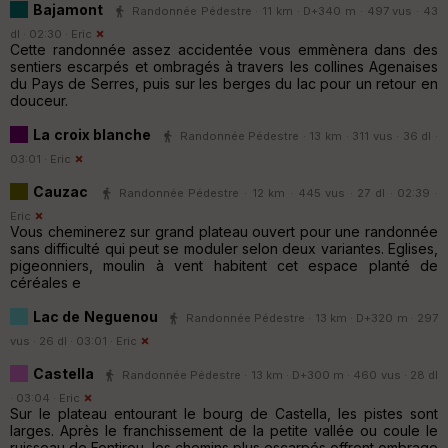
Bajamont
Randonnée Pédestre · 11 km · D+340 m · 497 vus · 43
dl · 02:30 ·
Eric
Cette randonnée assez accidentée vous emmènera dans des
sentiers escarpés et ombragés à travers les collines Agenaises
du Pays de Serres, puis sur les berges du lac pour un retour en
douceur.
La croix blanche
Randonnée Pédestre · 13 km · 311 vus · 36 dl ·
03:01 ·
Eric
Cauzac
Randonnée Pédestre · 12 km · 445 vus · 27 dl · 02:39 ·
Eric
Vous cheminerez sur grand plateau ouvert pour une randonnée
sans difficulté qui peut se moduler selon deux variantes. Eglises,
pigeonniers, moulin à vent habitent cet espace planté de
céréales e
Lac de Neguenou
Randonnée Pédestre · 13 km · D+320 m · 297
vus · 26 dl · 03:01 ·
Eric
Castella
Randonnée Pédestre · 13 km · D+300 m · 460 vus · 28 dl
· 03:04 ·
Eric
Sur le plateau entourant le bourg de Castella, les pistes sont
larges. Après le franchissement de la petite vallée ou coule le
ruisseau de Fontirou, les chemins plus escarpés offrent ombrage