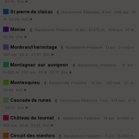
· 03:10 ·
Eric
St pierre de clairac
Randonnée Pédestre · 9 km · 248 vus · 27
dl · 02:05 ·
Eric
Moirax
Randonnée Pédestre · 13 km · D+270 m · 204 vus · 31 dl ·
02:48 ·
Eric
Monbran/l hermitage
Randonnée Pédestre · 13 km · D+330 m ·
307 vus · 26 dl · 03:01 ·
Eric
Montagnac sur auvignon
Randonnée Pédestre · 15 km ·
D+320 m · 235 vus · 29 dl · 03:17 ·
Eric
Montesquieu
Randonnée Pédestre · 12 km · 337 vus · 27 dl ·
02:43 ·
Eric
Cascade de runes
Randonnée Pédestre · 1 km · 473 vus · 37 dl
· 00:27 ·
Eric
Château du tournel
Randonnée Pédestre · 14 km · D+560 m ·
323 vus · 27 dl · 04:21 ·
Eric
Circuit des menhirs
Randonnée Pédestre · 11 km · D+350 m ·