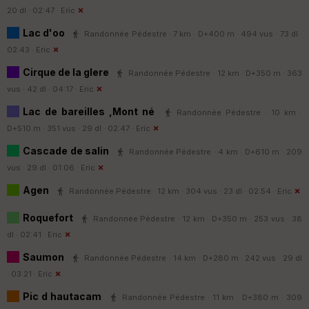
20 dl · 02:47 ·
Eric
Lac d'oo
Randonnée Pédestre · 7 km · D+400 m · 494 vus · 73 dl ·
02:43 ·
Eric
Cirque de la glere
Randonnée Pédestre · 12 km · D+350 m · 363
vus · 42 dl · 04:17 ·
Eric
Lac de bareilles ,Mont né
Randonnée Pédestre · 10 km ·
D+510 m · 351 vus · 29 dl · 02:47 ·
Eric
Cascade de salin
Randonnée Pédestre · 4 km · D+610 m · 209
vus · 29 dl · 01:06 ·
Eric
Agen
Randonnée Pédestre · 12 km · 304 vus · 23 dl · 02:54 ·
Eric
Roquefort
Randonnée Pédestre · 12 km · D+350 m · 253 vus · 38
dl · 02:41 ·
Eric
Saumon
Randonnée Pédestre · 14 km · D+280 m · 242 vus · 29 dl
· 03:21 ·
Eric
Pic d hautacam
Randonnée Pédestre · 11 km · D+380 m · 309