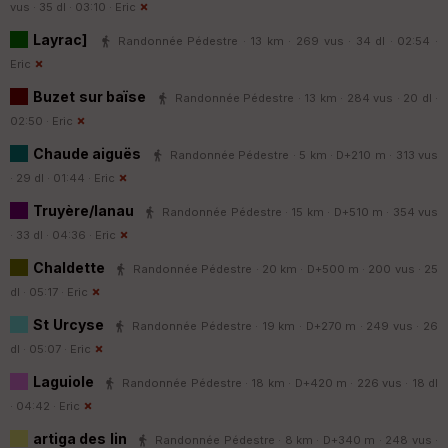
vus · 35 dl · 03:10 ·
Eric
Layrac]
Randonnée Pédestre · 13 km · 269 vus · 34 dl · 02:54 ·
Eric
Buzet sur baïse
Randonnée Pédestre · 13 km · 284 vus · 20 dl ·
02:50 ·
Eric
Chaude aiguës
Randonnée Pédestre · 5 km · D+210 m · 313 vus
· 29 dl · 01:44 ·
Eric
Truyère/lanau
Randonnée Pédestre · 15 km · D+510 m · 354 vus
· 33 dl · 04:36 ·
Eric
Chaldette
Randonnée Pédestre · 20 km · D+500 m · 200 vus · 25
dl · 05:17 ·
Eric
St Urcyse
Randonnée Pédestre · 19 km · D+270 m · 249 vus · 26
dl · 05:07 ·
Eric
Laguiole
Randonnée Pédestre · 18 km · D+420 m · 226 vus · 18 dl
· 04:42 ·
Eric
artiga des lin
Randonnée Pédestre · 8 km · D+340 m · 248 vus ·