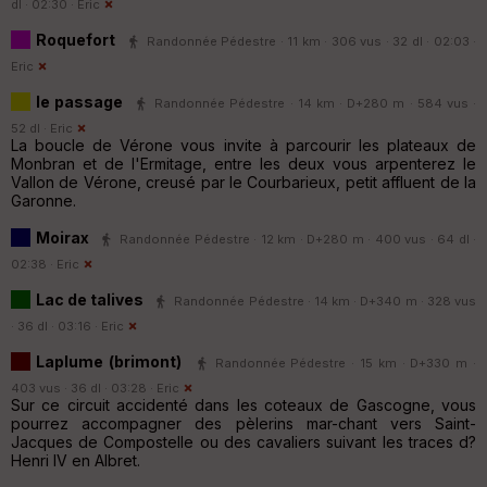
dl · 02:30 ·
Eric
Roquefort
Randonnée Pédestre · 11 km · 306 vus · 32 dl · 02:03 ·
Eric
le passage
Randonnée Pédestre · 14 km · D+280 m · 584 vus ·
52 dl ·
Eric
La boucle de Vérone vous invite à parcourir les plateaux de
Monbran et de l'Ermitage, entre les deux vous arpenterez le
Vallon de Vérone, creusé par le Courbarieux, petit affluent de la
Garonne.
Moirax
Randonnée Pédestre · 12 km · D+280 m · 400 vus · 64 dl ·
02:38 ·
Eric
Lac de talives
Randonnée Pédestre · 14 km · D+340 m · 328 vus
· 36 dl · 03:16 ·
Eric
Laplume (brimont)
Randonnée Pédestre · 15 km · D+330 m ·
403 vus · 36 dl · 03:28 ·
Eric
Sur ce circuit accidenté dans les coteaux de Gascogne, vous
pourrez accompagner des pèlerins mar-chant vers Saint-
Jacques de Compostelle ou des cavaliers suivant les traces d?
Henri IV en Albret.