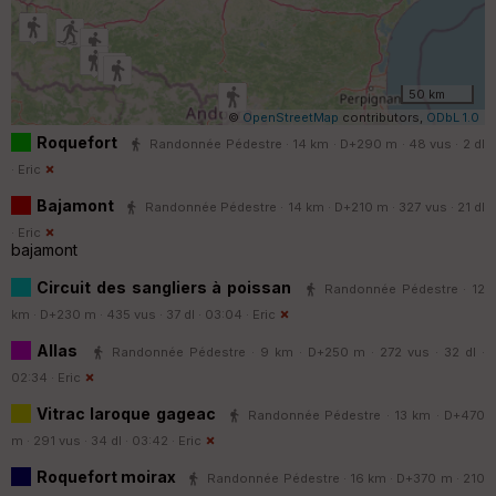
50 km
©
OpenStreetMap
contributors,
ODbL 1.0
Roquefort
Randonnée Pédestre · 14 km · D+290 m · 48 vus · 2 dl
·
Eric
Bajamont
Randonnée Pédestre · 14 km · D+210 m · 327 vus · 21 dl
·
Eric
bajamont
Circuit des sangliers à poissan
Randonnée Pédestre · 12
km · D+230 m · 435 vus · 37 dl · 03:04 ·
Eric
Allas
Randonnée Pédestre · 9 km · D+250 m · 272 vus · 32 dl ·
02:34 ·
Eric
Vitrac laroque gageac
Randonnée Pédestre · 13 km · D+470
m · 291 vus · 34 dl · 03:42 ·
Eric
Roquefort moirax
Randonnée Pédestre · 16 km · D+370 m · 210