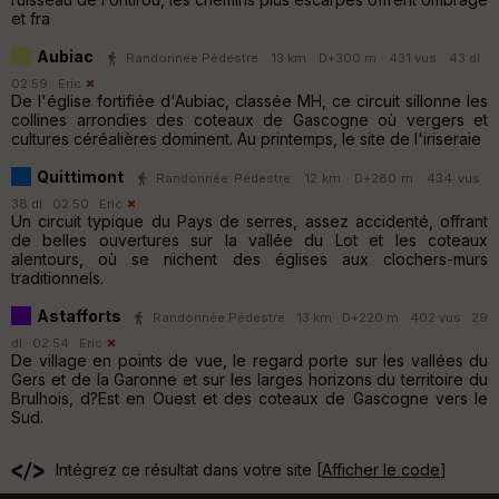
et fra
Aubiac
Randonnée Pédestre · 13 km · D+300 m · 431 vus · 43 dl ·
02:59 ·
Eric
De l'église fortifiée d'Aubiac, classée MH, ce circuit sillonne les
collines arrondies des coteaux de Gascogne où vergers et
cultures céréalières dominent. Au printemps, le site de l'iriseraie
Quittimont
Randonnée Pédestre · 12 km · D+280 m · 434 vus ·
38 dl · 02:50 ·
Eric
Un circuit typique du Pays de serres, assez accidenté, offrant
de belles ouvertures sur la vallée du Lot et les coteaux
alentours, où se nichent des églises aux clochers-murs
traditionnels.
Astafforts
Randonnée Pédestre · 13 km · D+220 m · 402 vus · 29
dl · 02:54 ·
Eric
De village en points de vue, le regard porte sur les vallées du
Gers et de la Garonne et sur les larges horizons du territoire du
Brulhois, d?Est en Ouest et des coteaux de Gascogne vers le
Sud.
Intégrez ce résultat dans votre site [
Afficher le code
]