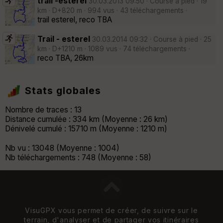
trail -esterel
30.03.2013 09:50 · Course à pied · 19
km · D+820 m · 994 vus · 43 téléchargements ·
trail esterel, reco TBA
Trail - esterel
30.03.2014 09:32 · Course à pied · 25
km · D+1210 m · 1089 vus · 74 téléchargements ·
reco TBA, 26km
Stats globales
Nombre de traces : 13
Distance cumulée : 334 km (Moyenne : 26 km)
Dénivelé cumulé : 15710 m (Moyenne : 1210 m)
Nb vu : 13048 (Moyenne : 1004)
Nb téléchargements : 748 (Moyenne : 58)
VisuGPX vous permet de créer, de suivre sur le
terrain, d'analyser et de partager vos itinéraires