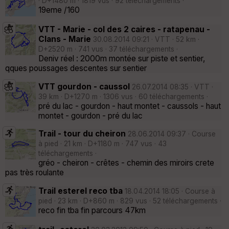
· D+1480 m · 1819 vus · 92 téléchargements ·
19eme /160
VTT - Marie - col des 2 caires - ratapenau -
Clans - Marie
30.08.2014 09:21 · VTT · 52 km ·
D+2520 m · 741 vus · 37 téléchargements ·
Deniv réel : 2000m montée sur piste et sentier,
qques poussages descentes sur sentier
VTT gourdon - caussol
26.07.2014 08:35 · VTT ·
39 km · D+1270 m · 1306 vus · 60 téléchargements ·
pré du lac - gourdon - haut montet - caussols - haut
montet - gourdon - pré du lac
Trail - tour du cheiron
28.06.2014 09:37 · Course
à pied · 21 km · D+1180 m · 747 vus · 43
téléchargements ·
gréo - cheiron - crêtes - chemin des miroirs crete
pas très roulante
Trail esterel reco tba
18.04.2014 18:05 · Course à
pied · 23 km · D+860 m · 829 vus · 52 téléchargements ·
reco fin tba fin parcours 47km