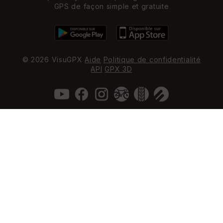
GPS de façon simple et gratuite
© 2026 VisuGPX
Aide
Politique de confidentialité
API
GPX 3D